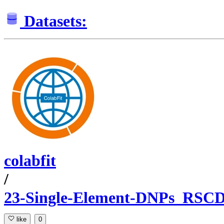
Datasets:
colabfit
/
23-Single-Element-DNPs_RSCD
like
0