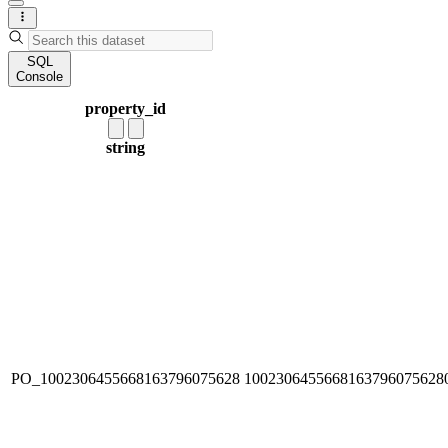
SQL
Console
property_id
string
PO_1002306455668163796075628
1002306455668163796075628