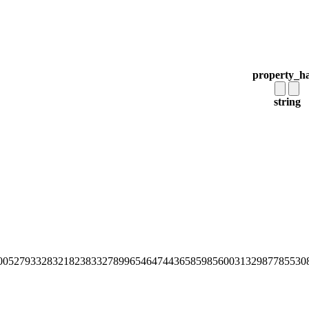
property_h
string
00527933283218238332789965464744365859856003132987785530