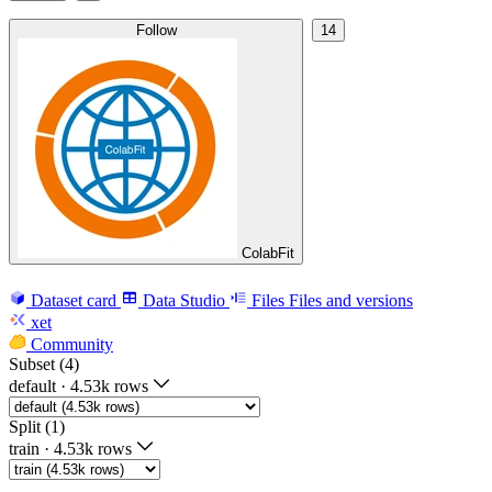
Follow
14
ColabFit
Dataset card
Data Studio
Files
Files and versions
xet
Community
Subset (4)
default
·
4.53k rows
Split (1)
train
·
4.53k rows