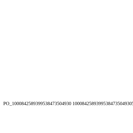
PO_1000842589399538473504930
1000842589399538473504930