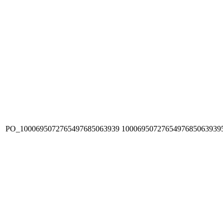
PO_1000695072765497685063939
1000695072765497685063939