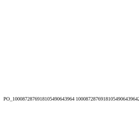
PO_1000872876918105490643964
1000872876918105490643964