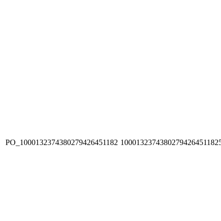
PO_1000132374380279426451182
1000132374380279426451182