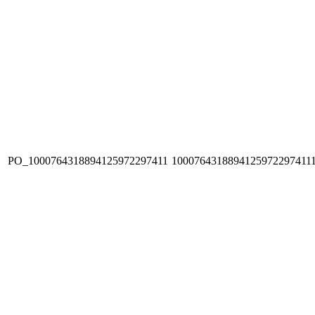
PO_1000764318894125972297411
1000764318894125972297411