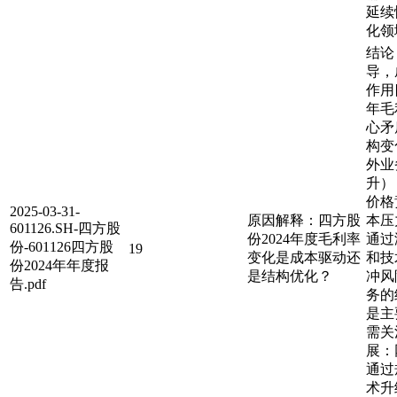
延续
化领
结论
导，
作用
年毛
心矛
构变
外业
升）
价格
2025-03-31-
原因解释：四方股
本压
601126.SH-四方股
份2024年度毛利率
通过
份-601126四方股
19
变化是成本驱动还
和技
份2024年年度报
是结构优化？
冲风
告.pdf
务的
是主
需关
展：
通过
术升