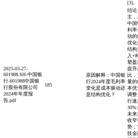
[3]。
结论
主，
中国
利率
动的
优化
结构
入+
塑盈
2025-03-27-
提升
601988.SH-中国银
原因解释：中国银
比，
行-601988中国银
行2024年度毛利率
量的
185
行股份有限公司
变化是成本驱动还
本优
2024年年度报
是结构优化？
调整
告.pdf
行速
30
未来
收窄
势，
技金