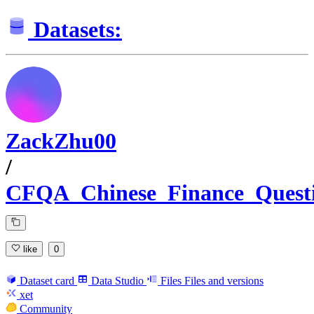
Datasets:
ZackZhu00
/
CFQA_Chinese_Finance_Quest
like
0
Dataset card
Data Studio
Files
Files and versions
xet
Community