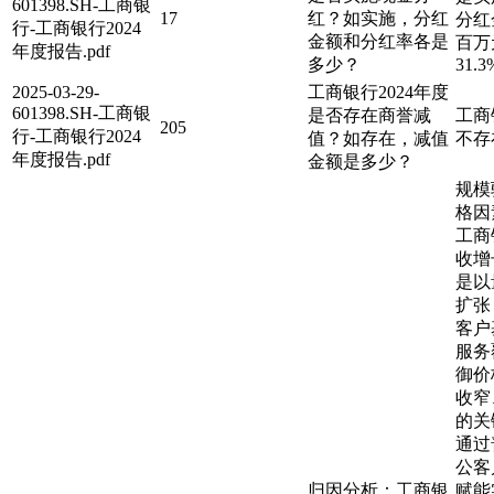
601398.SH-工商银
17
红？如实施，分红
分红金
行-工商银行2024
金额和分红率各是
百万
年度报告.pdf
多少？
31.3
2025-03-29-
工商银行2024年度
601398.SH-工商银
是否存在商誉减
工商
205
行-工商银行2024
值？如存在，减值
不存
年度报告.pdf
金额是多少？
规模
格因
工商
收增
是以
扩张
客户
服务
御价
收窄
的关
通过
公客
归因分析：工商银
赋能