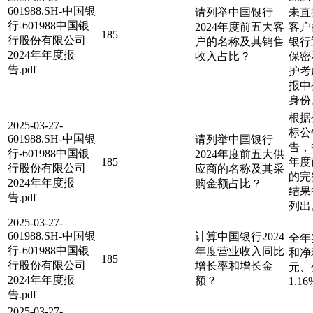
601988.SH-中国银
请列举中国银行
未直
行-601988中国银
2024年度前五大客
客户
185
行股份有限公司
户的名称及其销售
银行
2024年年度报
收入占比？
保密
告.pdf
护考
报中
身份
根据
2025-03-27-
标公
601988.SH-中国银
请列举中国银行
告，
行-601988中国银
2024年度前五大供
185
年度
行股份有限公司
应商的名称及其采
的完
2024年年度报
购金额占比？
结果
告.pdf
列出
2025-03-27-
601988.SH-中国银
计算中国银行2024
全年
行-601988中国银
年度营业收入同比
和净利
185
行股份有限公司
增长率和增长金
元、
2024年年度报
额？
1.16
告.pdf
2025-03-27-