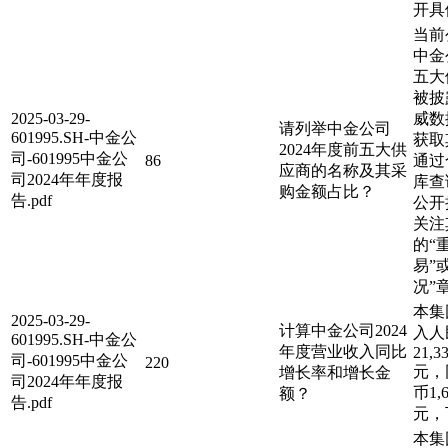
开具
当前
中金
五大
被披
2025-03-29-
威数
请列举中金公司
601995.SH-中金公
获取
2024年度前五大供
司-601995中金公
86
通过
应商的名称及其采
司2024年年度报
库查
购金额占比？
告.pdf
公开
关注
的“
易”
况”
本集
2025-03-29-
计算中金公司2024
入人
601995.SH-中金公
年度营业收入同比
21,3
司-601995中金公
220
元，
增长率和增长金
司2024年年度报
币1,6
额？
告.pdf
元，下
本集