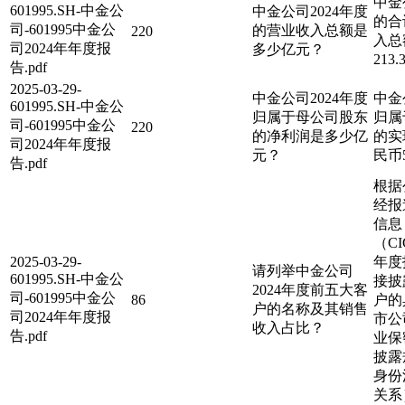
中金
601995.SH-中金公
中金公司2024年度
的合
司-601995中金公
的营业收入总额是
220
入总
司2024年年度报
多少亿元？
213
告.pdf
2025-03-29-
中金公司2024年度
中金
601995.SH-中金公
归属于母公司股东
归属
司-601995中金公
220
的净利润是多少亿
的实
司2024年年度报
元？
民币5
告.pdf
根据
经报
信息
（CI
2025-03-29-
年度
请列举中金公司
601995.SH-中金公
接披
2024年度前五大客
司-601995中金公
86
户的
户的名称及其销售
司2024年年度报
市公
收入占比？
告.pdf
业保
披露
身份
关系