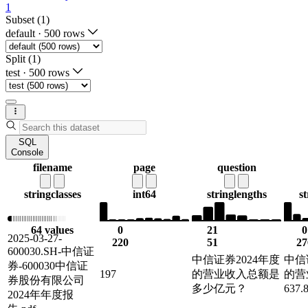
1
Subset (1)
default
·
500 rows
Split (1)
test
·
500 rows
SQL
Console
filename
page
question
string
classes
int64
string
lengths
st
64 values
0
21
0
2025-03-27-
220
51
27
600030.SH-中信证
中信证券2024年度
中信
券-600030中信证
197
的营业收入总额是
的营
券股份有限公司
多少亿元？
637
2024年年度报