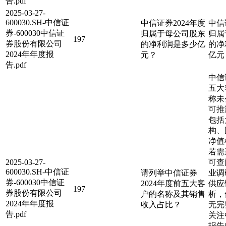
告.pdf
2025-03-27-
600030.SH-中信证
中信证券2024年度
中信
券-600030中信证
归属于母公司股东
归属
197
券股份有限公司
的净利润是多少亿
的净利
2024年年度报
元？
亿元
告.pdf
中信
五大
称未
可推
包括
构、
净值
若需
2025-03-27-
可查
600030.SH-中信证
请列举中信证券
业调
券-600030中信证
2024年度前五大客
供应
197
券股份有限公司
户的名称及其销售
析，
2024年年度报
收入占比？
无完
告.pdf
关注
报告