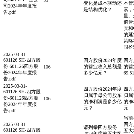
55
变化是成本驱动还
本管
司2024年年度报
是结构优化？
素，
告.pdf
量。
值管
实和
的延
策略
固盈
2025-03-31-
601126.SH-四方股
四方股份2024年度
四方
份-601126四方股
的营业收入总额是
的营
106
份2024年年度报
多少亿元？
69.
告.pdf
2025-03-31-
四方股份2024年度
四方
601126.SH-四方股
归属于母公司股东
归属
份-601126四方股
106
的净利润是多少亿
的净利
份2024年年度报
元？
元
告.pdf
当前
2025-03-31-
四方
请列举四方股份
601126.SH-四方股
五大
2024年度前五大客