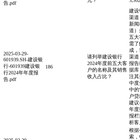
元？
3,3
告.pdf
建设
渠道
新闻
道）
五大
需了
成，
2025-03-29-
请列举建设银行
渠道
601939.SH-建设银
2024年度前五大客
报告
行-601939建设银
186
户的名称及其销售
据库
行2024年年度报
收入占比？
注其
告.pdf
中度
中的
户贷
建议
年度
报栏
析客
根据
索，