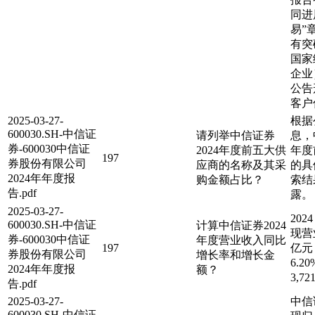
同进
易”
有突
国家
企业
公告
客户
2025-03-27-
根据
600030.SH-中信证
请列举中信证券
息，
券-600030中信证
2024年度前五大供
年度
197
券股份有限公司
应商的名称及其采
的具
2024年年度报
购金额占比？
索结
告.pdf
露。
2025-03-27-
202
600030.SH-中信证
计算中信证券2024
现营业
券-600030中信证
年度营业收入同比
197
亿元
券股份有限公司
增长率和增长金
6.
2024年年度报
额？
3,72
告.pdf
2025-03-27-
中信
600030.SH-中信证