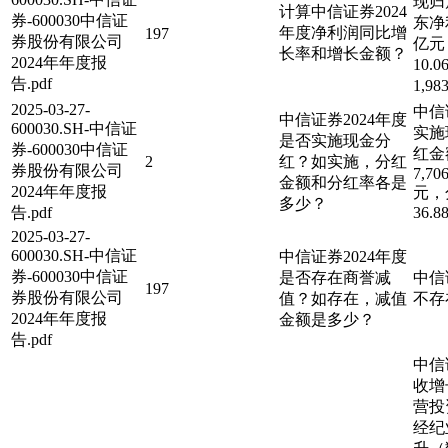
现归
计算中信证券2024
券-600030中信证
东净利
年度净利润同比增
197
券股份有限公司
亿元
长率和增长金额？
2024年年度报
10
告.pdf
1,98
2025-03-27-
中信
中信证券2024年度
600030.SH-中信证
实施
是否实施现金分
券-600030中信证
红金
2
红？如实施，分红
券股份有限公司
7,706
金额和分红率各是
2024年年度报
元，
多少？
告.pdf
36.8
2025-03-27-
600030.SH-中信证
中信证券2024年度
券-600030中信证
是否存在商誉减
中信
197
券股份有限公司
值？如存在，减值
不存
2024年年度报
金额是多少？
告.pdf
中信
收增
营投
经纪