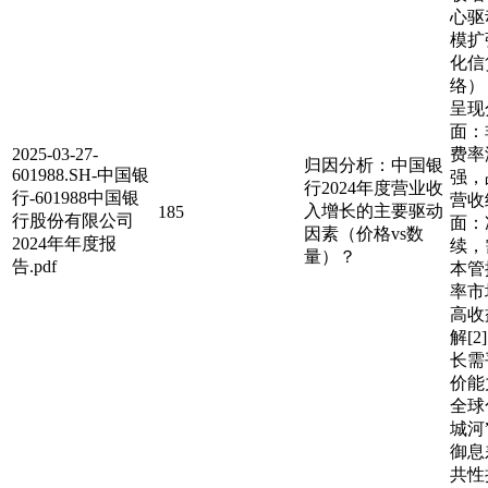
心驱
模扩
化信
络）
呈现
面：
2025-03-27-
费率
归因分析：中国银
601988.SH-中国银
强，
行2024年度营业收
行-601988中国银
营收
入增长的主要驱动
185
行股份有限公司
面：
因素（价格vs数
2024年年度报
续，
量）？
告.pdf
本管
率市
高收
解[2
长需
价能
全球
城河
御息
共性挑