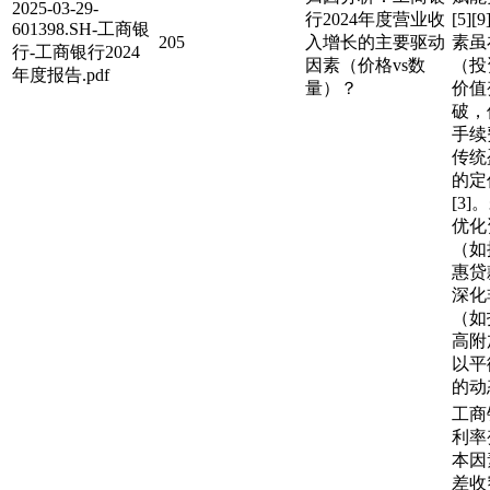
2025-03-29-
行2024年度营业收
[5]
601398.SH-工商银
205
入增长的主要驱动
素虽
行-工商银行2024
因素（价格vs数
（投
年度报告.pdf
量）？
价值
破，
手续
传统
的定
[3
优化
（如
惠贷
深化
（如
高附
以平
的动
工商
利率
本因
差收