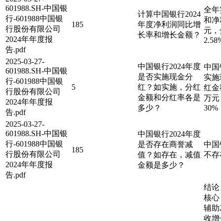
601988.SH-中国银
全年
计算中国银行2024
行-601988中国银
和净利
185
年度净利润同比增
行股份有限公司
元，
长率和增长金额？
2024年年度报
2.58
告.pdf
2025-03-27-
中国银行2024年度
中国
601988.SH-中国银
是否实施现金分
实施
行-601988中国银
5
红？如实施，分红
红金额
行股份有限公司
金额和分红率各是
万元
2024年年度报
多少？
30%
告.pdf
2025-03-27-
601988.SH-中国银
中国银行2024年度
行-601988中国银
是否存在商誉减
中国
185
行股份有限公司
值？如存在，减值
不存
2024年年度报
金额是多少？
告.pdf
结论
核心
辅助
收增