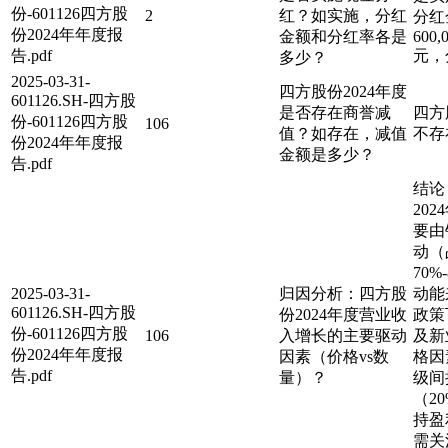
份-601126四方股
2
红？如实施，分红
分红
份2024年年度报
金额和分红率各是
600,
告.pdf
元，
多少？
2025-03-31-
四方股份2024年度
601126.SH-四方股
是否存在商誉减
四方
份-601126四方股
106
值？如存在，减值
不存
份2024年年度报
金额是多少？
告.pdf
结论
20
要由
动（
70%
2025-03-31-
归因分析：四方股
动能
601126.SH-四方股
份2024年度营业收
政策
份-601126四方股
106
入增长的主要驱动
及新
份2024年年度报
因素（价格vs数
格因
告.pdf
量）？
级间
（20
持盈
需关