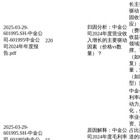
长主
驱动
固收
应）
归因分析：中金公
2025-03-29-
（费
601995.SH-中金公
司2024年度营业收
收益
司-601995中金公
入增长的主要驱动
220
领域
司2024年年度报
因素（价格vs数
撑。
告.pdf
量）？
（如
复）
量，
（如
型）
中金
利率
动力
化，
率业
资、
2025-03-29-
原因解释：中金公
占比
601995.SH-中金公
司2024年度毛利率
道的
司-601995中金公