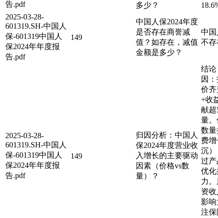
告.pdf
多少？
18.6
2025-03-28-
中国人保2024年度
601319.SH-中国人
是否存在商誉减
中国
保-601319中国人
149
值？如存在，减值
不存
保2024年年度报
金额是多少？
告.pdf
结论
因：
价齐
+收
献超
量。
数量
归因分析：中国人
2025-03-28-
费增
601319.SH-中国人
保2024年度营业收
沉）
保-601319中国人
入增长的主要驱动
149
过产
保2024年年度报
因素（价格vs数
优化
告.pdf
量）？
力。
资收
影响
注保