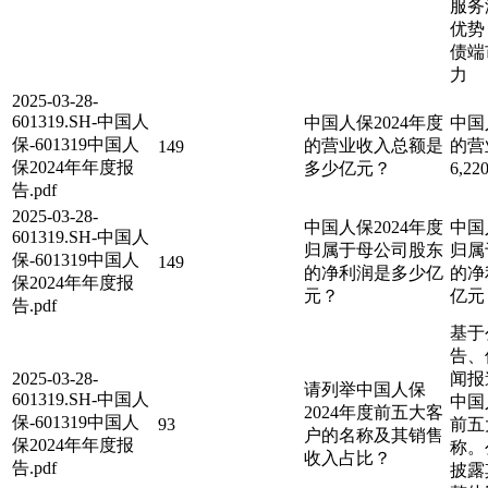
服务
优势
债端
力
2025-03-28-
601319.SH-中国人
中国人保2024年度
中国
保-601319中国人
的营业收入总额是
的营
149
保2024年年度报
多少亿元？
6,2
告.pdf
2025-03-28-
中国人保2024年度
中国
601319.SH-中国人
归属于母公司股东
归属
保-601319中国人
149
的净利润是多少亿
的净利
保2024年年度报
元？
亿元
告.pdf
基于
告、
2025-03-28-
闻报
请列举中国人保
601319.SH-中国人
中国
2024年度前五大客
保-601319中国人
93
前五
户的名称及其销售
保2024年年度报
称。
收入占比？
告.pdf
披露