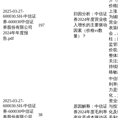
升（
价格
2025-03-27-
上涨
归因分析：中信证
600030.SH-中信证
为辅
券2024年度营业收
券-600030中信证
营业
入增长的主要驱动
197
券股份有限公司
表策
因素（价格vs数
2024年年度报
会，
量）？
告.pdf
柱；
监管
价双
整体
关注
持续
格敏
中信
利率
力是
化，
2025-03-27-
资业
600030.SH-中信证
原因解释：中信证
与投
券-600030中信证
券2024年度毛利率
化及
38
券股份有限公司
变化是成本驱动还
毛利