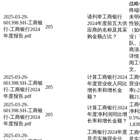
战略
终端
2025-03-29-
请列举工商银行
未明
601398.SH-工商银
2024年度前五大供
性较
205
行-工商银行2024
应商的名称及其采
（如
年度报告.pdf
购金额占比？
业）
队。
商清
详情
阅工
文。
2025-03-29-
计算工商银行2024
工商
601398.SH-工商银
年度营业收入同比
营业
205
行-工商银行2024
增长率和增长金
率(-
年度报告.pdf
额？
额21
2025-03-29-
工商
计算工商银行2024
601398.SH-工商银
净利
年度净利润同比增
205
行-工商银行2024
0.
长率和增长金额？
年度报告.pdf
1,8
工商银行2024年度
工商
2025-03-29-
是否实施现金分
是实