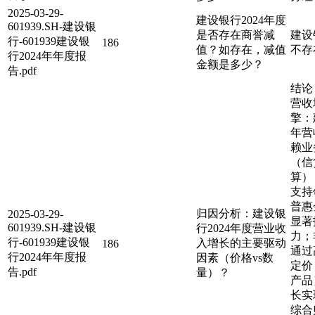
2025-03-29-
建设银行2024年度
601939.SH-建设银
是否存在商誉减
建设
行-601939建设银
186
值？如存在，减值
不存
行2024年年度报
金额是多少？
告.pdf
结论
营收
擎：
年营
赖业
（信
算）
支持
普惠
归因分析：建设银
2025-03-29-
显著
601939.SH-建设银
行2024年度营业收
力；
行-601939建设银
入增长的主要驱动
186
通过
行2024年年度报
因素（价格vs数
定价
告.pdf
量）？
产品
长实
综合