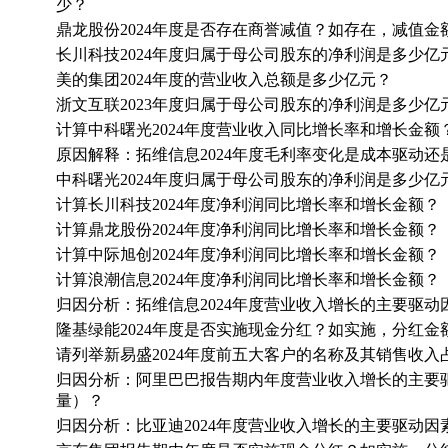
少？
鼎龙股份2024年度是否存在商誉减值？如存在，减值金
长川科技2024年度归属于母公司股东的净利润是多少亿
美的集团2024年度的营业收入总额是多少亿元？
浙文互联2023年度归属于母公司股东的净利润是多少亿
计算中科曙光2024年度营业收入同比增长率和增长金额
原因解释：拓维信息2024年度毛利率变化是成本驱动还
中科曙光2024年度归属于母公司股东的净利润是多少亿
计算长川科技2024年度净利润同比增长率和增长金额？
计算鼎龙股份2024年度净利润同比增长率和增长金额？
计算中际旭创2024年度净利润同比增长率和增长金额？
计算浪潮信息2024年度净利润同比增长率和增长金额？
归因分析：拓维信息2024年度营业收入增长的主要驱动
隆基绿能2024年度是否实施现金分红？如实施，分红
请列举新易盛2024年度前五大客户的名称及其销售收入
归因分析：阿里巴巴报告期内年度营业收入增长的主要驱
量）？
归因分析：比亚迪2024年度营业收入增长的主要驱动因