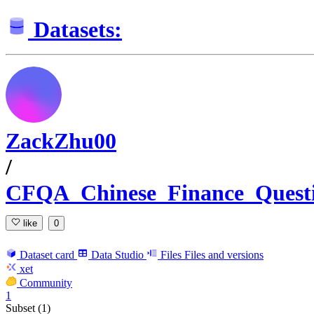
Datasets:
ZackZhu00
/
CFQA_Chinese_Finance_Quest
like
0
Dataset card
Data Studio
Files
Files and versions
xet
Community
1
Subset (1)