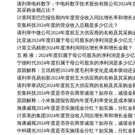
请列举电科数字：中电科数字技术股份有限公司2024
其采购金额占比？
计算阿里巴巴报告期内年度营业收入同比增长率和增长
安集科技2024年度的营业收入总额是多少亿元？
请列举中微公司2024年度前五大供应商的名称及其采购
比亚迪2024年度归属于母公司股东的净利润是多少亿元
计算立讯精密2024年度净利润同比增长率和增长金额？
五 粮 液：2024年度归属于母公司股东的净利润是多少
宁德时代2024年度归属于母公司股东的净利润是多少亿
原因解释：立讯精密2024年度毛利率变化是成本驱动还
请列举兆易创新2024年度前五大供应商的名称及其采购
请列举寒武纪2024年度前五大供应商的名称及其采购金
安集科技2024年度是否存在商誉减值？如存在，减值金
原因解释：小米集团报告期内年度毛利率变化是成本驱
海康威视2024年度是否实施现金分红？如实施，分红
计算美的集团2024年度营业收入同比增长率和增长金额
海康威视2024年度是否存在商誉减值？如存在，减值金
中科曙光2024年度是否实施现金分红？如实施，分红