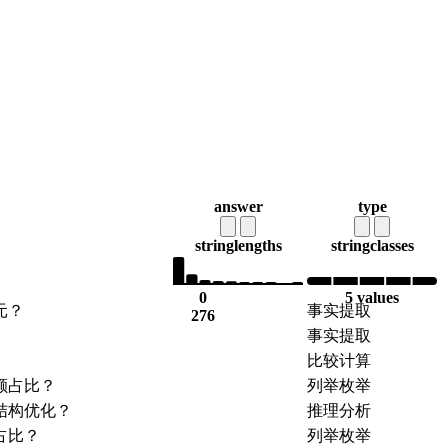
answer
type
string
lengths
string
classes
0
5 values
元？
事实提取
276
事实提取
比较计算
额占比？
列举枚举
结构优化？
推理分析
占比？
列举枚举