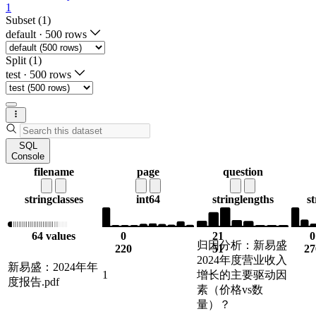
1
Subset (1)
default
·
500 rows
Split (1)
test
·
500 rows
SQL
Console
filename
page
question
string
classes
int64
string
lengths
st
64 values
0
21
0
归因分析：新易盛
220
51
27
2024年度营业收入
新易盛：2024年年
1
增长的主要驱动因
度报告.pdf
素（价格vs数
量）？