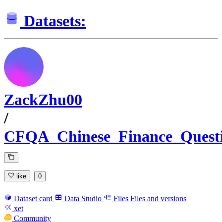
Datasets:
ZackZhu00
/
CFQA_Chinese_Finance_Quest
like
0
Dataset card
Data Studio
Files
Files and versions
xet
Community