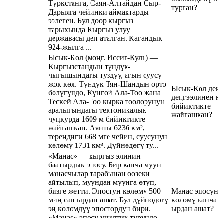
Түркстанга, Саян-Алтайдан Сыр-
турган?
Дарыяга чейинки аймактарды
ээлеген. Бул доор кыргыз
тарыхында Кыргыз улуу
державасы деп аталган. Кагандык
924-жылга ...
Ысык-Көл (моңг. Иссиг-Куль) —
Кыргызстандын түндүк-
чыгышындагы туздуу, агын суусу
жок көл. Түндүк Тян-Шандын орто
Ысык-Көл де
бөлүгүндө, Күнгөй Ала-Тоо жана
деңгээлинен 
Тескей Ала-Тоо кырка тоолорунун
бийиктикте
аралыгындагы тектоникалык
жайгашкан?
чуңкурда 1609 м бийиктикте
жайгашкан. Аянты 6236 км²,
тереңдиги 668 мге чейин, суусунун
көлөмү 1731 км³. Дүйнөдөгү ту...
«Манас» — кыргыз элинин
баатырдык эпосу. Бир канча муун
манасчылар тарабынан оозеки
айтылып, муундан муунга өтүп,
бизге жетти. Эпостун көлөмү 500
Манас эпосу
миң сап ырдан ашат. Бул дүйнөдөгү
көлөмү канча
эң көлөмдүү эпостордун бири.
ырдан ашат?
«Манас» эпосу үчилтик түрүндө