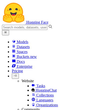
Hugging Face
Models
Datasets
Spaces
Buckets
new
Docs
Enterprise
Pricing
Website
Tasks
HuggingChat
Collections
Languages
Organizations
Community