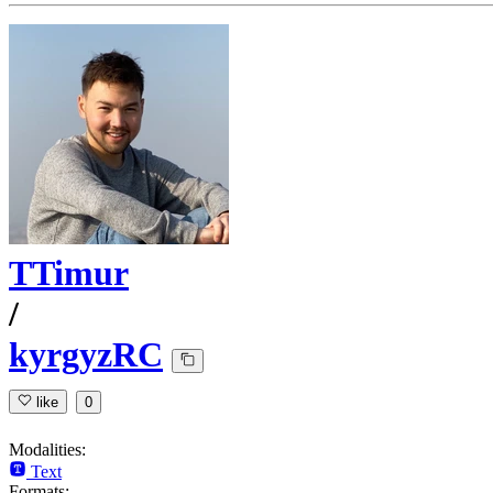
TTimur
/
kyrgyzRC
like
0
Modalities:
Text
Formats: