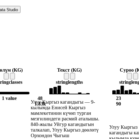
ata Studio
өлүм (KG)
Текст (KG)
Суроо (
tring
classes
string
lengths
string
len
1 value
48
23
Улуу Кыргыз кагандыгы — 9-
1.83k
90
кылымда Енисей Кыргыз
мамлекетинин күчөп турган
мезгилиндеги расмий аталышы.
840-жылы Уйгур кагандыгын
Улуу Кыргыз
талкалап, Улуу Кыргыз дөөлөтү
кагандыгы к
Орхондон Чыгыш
кылымда күч