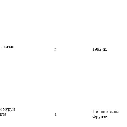
ы качан
г
1992-ж.
ы мурун
Пишпек жана
шта
а
Фрунзе.