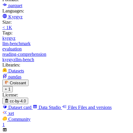
parquet
Languages:
Kyrgyz
Size:
< 1K
Tags:
kyrgyz
llm-benchmark
evaluation
reading-comprehension
kyrgyzllm-bench
Libraries:
Datasets
pandas
Croissant
+ 1
License:
cc-by-4.0
Dataset card
Data Studio
Files
Files and versions
xet
Community
1