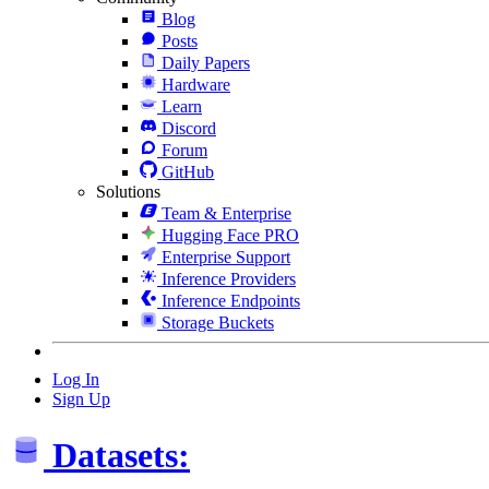
Blog
Posts
Daily Papers
Hardware
Learn
Discord
Forum
GitHub
Solutions
Team & Enterprise
Hugging Face PRO
Enterprise Support
Inference Providers
Inference Endpoints
Storage Buckets
Log In
Sign Up
Datasets: