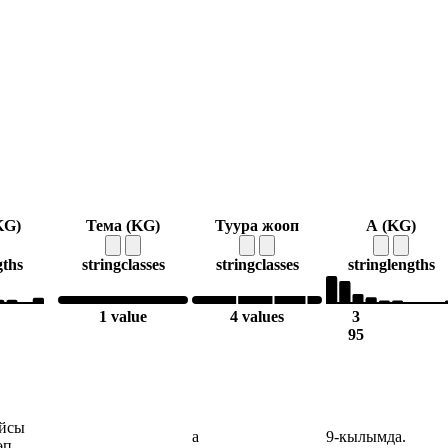
KG)
Тема (KG)
Туура жооп
А (KG)
gths
string
classes
string
classes
string
lengths
1 value
4 values
3
95
айсы
а
9-кылымда.
өп