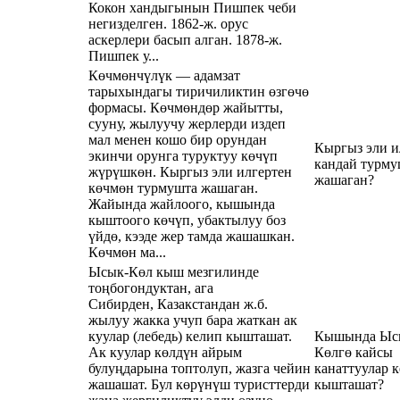
Кокон хандыгынын Пишпек чеби
негизделген. 1862-ж. орус
аскерлери басып алган. 1878-ж.
Пишпек у...
Көчмөнчүлүк — адамзат
тарыхындагы тиричиликтин өзгөчө
формасы. Көчмөндөр жайытты,
сууну, жылуучу жерлерди издеп
мал менен кошо бир орундан
Кыргыз эли и
экинчи орунга туруктуу көчүп
кандай турму
жүрүшкөн. Кыргыз эли илгертен
жашаган?
көчмөн турмушта жашаган.
Жайында жайлоого, кышында
кыштоого көчүп, убактылуу боз
үйдө, кээде жер тамда жашашкан.
Көчмөн ма...
Ысык-Көл кыш мезгилинде
тоңбогондуктан, ага
Сибирден, Казакстандан ж.б.
жылуу жакка учуп бара жаткан ак
куулар (лебедь) келип кышташат.
Кышында Ыс
Ак куулар көлдүн айрым
Көлгө кайсы
булуңдарына топтолуп, жазга чейин
канаттуулар 
жашашат. Бул көрүнүш туристтерди
кышташат?