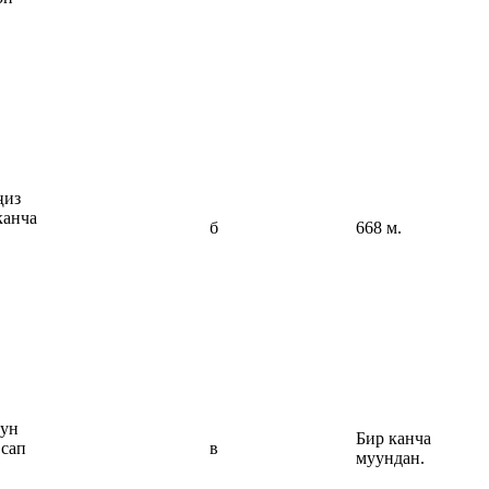
ңиз
канча
б
668 м.
нун
Бир канча
 сап
в
муундан.