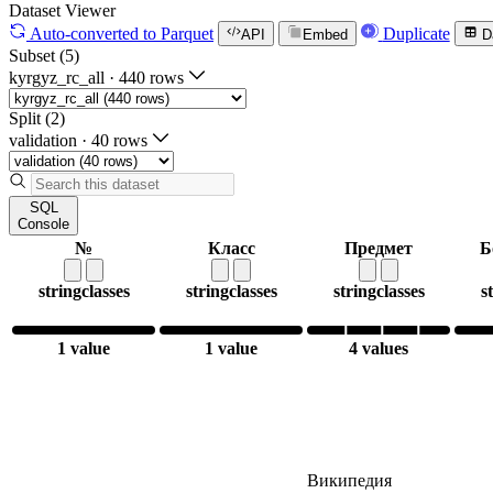
Dataset Viewer
Auto-converted
to Parquet
Duplicate
API
Embed
D
Subset (5)
kyrgyz_rc_all
·
440 rows
Split (2)
validation
·
40 rows
SQL
Console
№
Класс
Предмет
Б
string
classes
string
classes
string
classes
s
1 value
1 value
4 values
Википедия