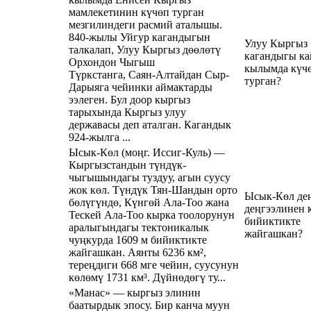
мамлекетинин күчөп турган
мезгилиндеги расмий аталышы.
840-жылы Уйгур кагандыгын
Улуу Кыргыз
талкалап, Улуу Кыргыз дөөлөтү
кагандыгы к
Орхондон Чыгыш
кылымда күч
Түркстанга, Саян-Алтайдан Сыр-
турган?
Дарыяга чейинки аймактарды
ээлеген. Бул доор кыргыз
тарыхында Кыргыз улуу
державасы деп аталган. Кагандык
924-жылга ...
Ысык-Көл (моңг. Иссиг-Куль) —
Кыргызстандын түндүк-
чыгышындагы туздуу, агын суусу
жок көл. Түндүк Тян-Шандын орто
Ысык-Көл де
бөлүгүндө, Күнгөй Ала-Тоо жана
деңгээлинен 
Тескей Ала-Тоо кырка тоолорунун
бийиктикте
аралыгындагы тектоникалык
жайгашкан?
чуңкурда 1609 м бийиктикте
жайгашкан. Аянты 6236 км²,
тереңдиги 668 мге чейин, суусунун
көлөмү 1731 км³. Дүйнөдөгү ту...
«Манас» — кыргыз элинин
баатырдык эпосу. Бир канча муун