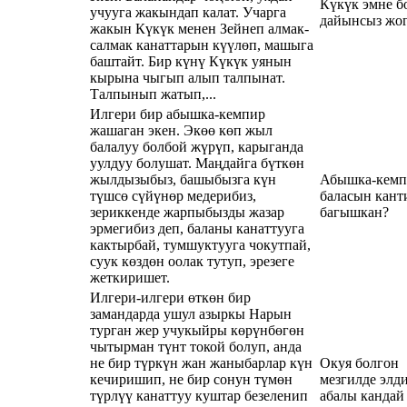
Күкүк эмне б
учууга жакындап калат. Учарга
дайынсыз жог
жакын Күкүк менен Зейнеп алмак-
салмак канаттарын күүлөп, машыга
баштайт. Бир күнү Күкүк уянын
кырына чыгып алып талпынат.
Талпынып жатып,...
Илгери бир абышка-кемпир
жашаган экен. Экөө көп жыл
балалуу болбой жүрүп, карыганда
уулдуу болушат. Маңдайга бүткөн
жылдызыбыз, башыбызга күн
Абышка-кемп
түшсө сүйүнөр медерибиз,
баласын кант
зериккенде жарпыбызды жазар
багышкан?
эрмегибиз деп, баланы канаттууга
кактырбай, тумшуктууга чокутпай,
суук көздөн оолак тутуп, эрезеге
жеткиришет.
Илгери-илгери өткөн бир
замандарда ушул азыркы Нарын
турган жер учукыйры көрүнбөгөн
чытырман түнт токой болуп, анда
не бир түркүн жан жаныбарлар күн
Окуя болгон
кечиришип, не бир сонун түмөн
мезгилде элд
түрлүү канаттуу куштар безеленип
абалы кандай