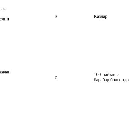
ык-
в
Каздар.
келип
качан
100 тыйынга
г
барабар болгондо