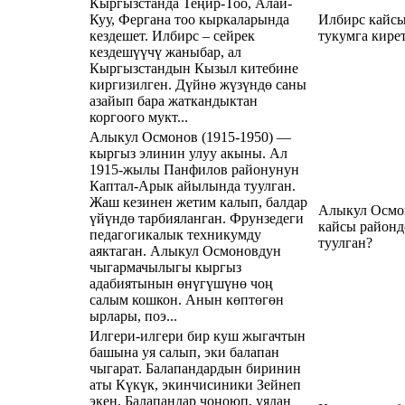
Кыргызстанда Теңир-Тоо, Алай-
Куу, Фергана тоо кыркаларында
Илбирс кайс
кездешет. Илбирс – сейрек
тукумга кире
кездешүүчү жаныбар, ал
Кыргызстандын Кызыл китебине
киргизилген. Дүйнө жүзүндө саны
азайып бара жаткандыктан
коргоого мукт...
Алыкул Осмонов (1915-1950) —
кыргыз элинин улуу акыны. Ал
1915-жылы Панфилов районунун
Каптал-Арык айылында туулган.
Жаш кезинен жетим калып, балдар
Алыкул Осмо
үйүндө тарбияланган. Фрунзедеги
кайсы районд
педагогикалык техникумду
туулган?
аяктаган. Алыкул Осмоновдун
чыгармачылыгы кыргыз
адабиятынын өнүгүшүнө чоң
салым кошкон. Анын көптөгөн
ырлары, поэ...
Илгери-илгери бир куш жыгачтын
башына уя салып, эки балапан
чыгарат. Балапандардын биринин
аты Күкүк, экинчисиники Зейнеп
экен. Балапандар чоңоюп, уядан