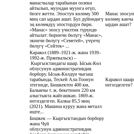
манасчылар тарабынан оозеки
айтылып, муундан муунга өтүп,
бизге жетти. Эпостун көлөмү 500
Манас эпосу
миң сап ырдан ашат. Бул дүйнөдөгү
көлөмү канча
эң көлөмдүү эпостордун бири.
ырдан ашат?
«Манас» эпосу үчилтик түрүндө
айтылат: биринчи бөлүгү «Манас»,
экинчи бөлүгү «Семетей», үчүнчү
бөлүгү «Сейтек» ...
Каракол (1889–1921-ж. жана 1939–
1992-ж. Пржевальск) –
Кыргызстандагы шаар. Ысык-Көл
облусунун административдик
борбору. Ысык-Көлдүн чыгыш
тарабында, Тескей Ала-Тоонун
Каракол шаар
этегинде, Бишкектен 400 км,
негизделген?
Балыкчы т. ж. бекетинен 220 км
алыстыкта жайгашкан. 1869-ж.
негизделген. Калкы 85,5 миң
(2021). Машина куруу жана металл
иште...
Бишкек — Кыргызстандын борбору
жана Чүй
облусунун административдик