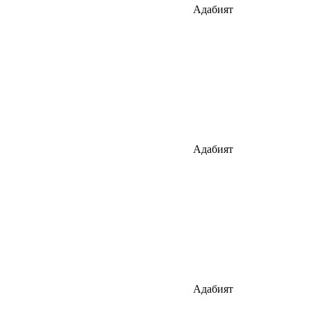
Адабият
Адабият
Адабият