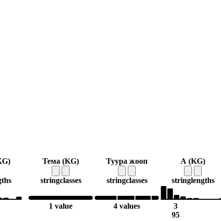
KG)
Тема (KG)
Туура жооп
А (KG)
gths
string
classes
string
classes
string
lengths
1 value
4 values
3
95