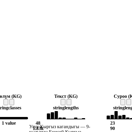
өлүм (KG)
Текст (KG)
Суроо (
tring
classes
string
lengths
string
len
1 value
48
23
Улуу Кыргыз кагандыгы — 9-
1.83k
90
кылымда Енисей Кыргыз