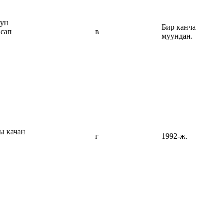
нун
Бир канча
 сап
в
муундан.
ы качан
г
1992-ж.