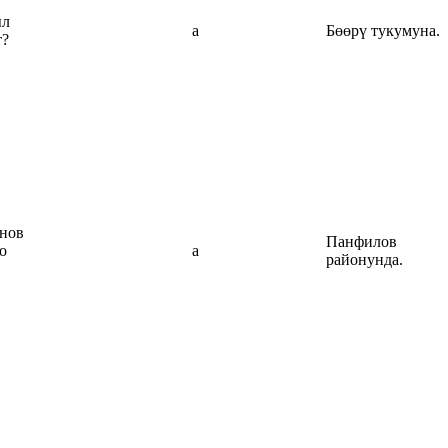
ыл
а
Бөөрү тукумуна.
т?
нов
Панфилов
о
а
районунда.