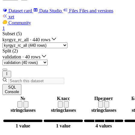
Dataset card
Data Studio
Files
Files and versions
xet
Community
1
Subset (5)
kyrgyz_rc_all
·
440 rows
Split (2)
validation
·
40 rows
SQL
Console
№
Класс
Предмет
Б
string
classes
string
classes
string
classes
s
1 value
1 value
4 values