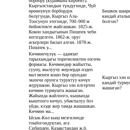
борбору (курамына кирбейт).
Кыргызстандын түндүгинде, Чүй
өрөөнүнүн борбордук
Бишкек шаар
бөлүгүндө, Кыргыз Ала-
кандай аталы
Тоосунун этегинде, 700–900 м
болгон?
бийиктикте жайгашкан. 1825-ж.
Кокон хандыгынын Пишпек чеби
негизделген. 1862-ж. орус
аскерлери басып алган. 1878-ж.
Пишпек у...
Көчмөнчүлүк — адамзат
тарыхындагы тиричиликтин өзгөчө
формасы. Көчмөндөр жайытты,
сууну, жылуучу жерлерди издеп
мал менен кошо бир орундан
Кыргыз эли и
экинчи орунга туруктуу көчүп
кандай турму
жүрүшкөн. Кыргыз эли илгертен
жашаган?
көчмөн турмушта жашаган.
Жайында жайлоого, кышында
кыштоого көчүп, убактылуу боз
үйдө, кээде жер тамда жашашкан.
Көчмөн ма...
Ысык-Көл кыш мезгилинде
тоңбогондуктан, ага
Сибирден, Казакстандан ж.б.