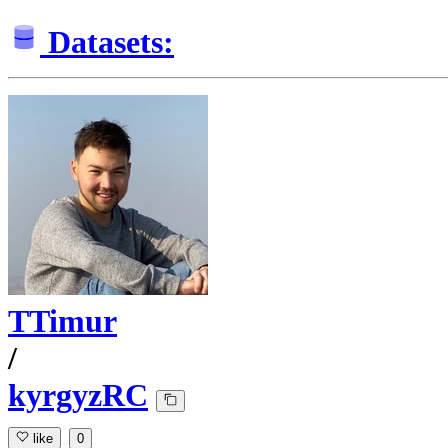
Datasets:
TTimur
/
kyrgyzRC
like
0