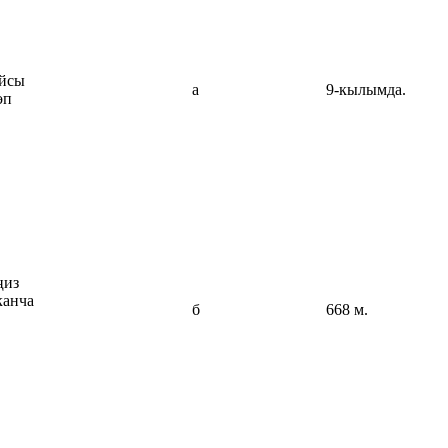
айсы
а
9-кылымда.
өп
ңиз
канча
б
668 м.