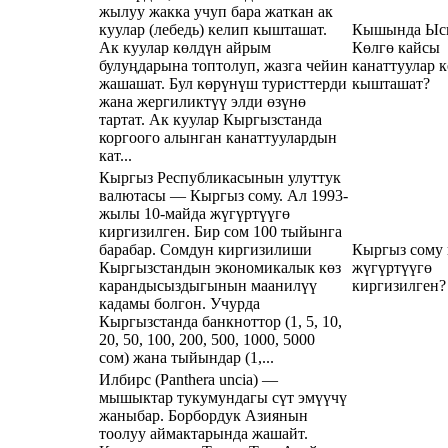
жылуу жакка учуп бара жаткан ак
куулар (лебедь) келип кышташат.
Кышында Ыс
Ак куулар көлдүн айрым
Көлгө кайсы
булуңдарына топтолуп, жазга чейин
канаттуулар 
жашашат. Бул көрүнүш туристтерди
кышташат?
жана жергиликтүү элди өзүнө
тартат. Ак куулар Кыргызстанда
коргоого алынган канаттуулардын
кат...
Кыргыз Республикасынын улуттук
валютасы — Кыргыз сому. Ал 1993-
жылы 10-майда жүгүртүүгө
киргизилген. Бир сом 100 тыйынга
барабар. Сомдун киргизилиши
Кыргыз сому 
Кыргызстандын экономикалык көз
жүгүртүүгө
карандысыздыгынын маанилүү
киргизилген?
кадамы болгон. Учурда
Кыргызстанда банкноттор (1, 5, 10,
20, 50, 100, 200, 500, 1000, 5000
сом) жана тыйындар (1,...
Илбирс (Panthera uncia) —
мышыктар тукумундагы сүт эмүүчү
жаныбар. Борбордук Азиянын
тоолуу аймактарында жашайт.