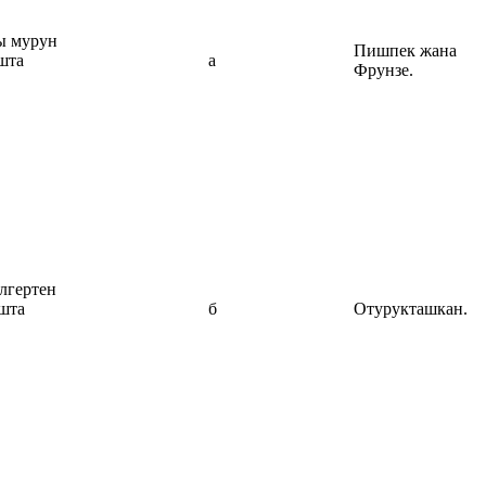
ы мурун
Пишпек жана
шта
а
Фрунзе.
лгертен
шта
б
Отурукташкан.