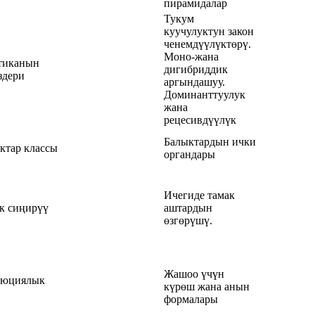
пирамидалар
Тукум
куучулуктун закон
ченемдүүлүктөрү.
Моно-жана
тиканын
дигибриддик
здери
аргындашуу.
Доминанттуулук
жана
рецесивдүүлүк
Балыктардын ички
ктар классы
органдары
Ичегиде тамак
к сиңирүү
аштардын
өзгөрүшү.
Жашоо үчүн
люциялык
күрөш жана анын
формалары