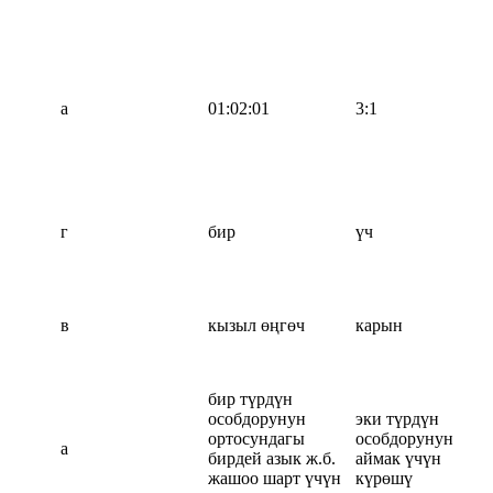
а
01:02:01
3:1
г
бир
үч
в
кызыл өңгөч
карын
бир түрдүн
особдорунун
эки түрдүн
ортосундагы
особдорунун
а
бирдей азык ж.б.
аймак үчүн
жашоо шарт үчүн
күрөшү