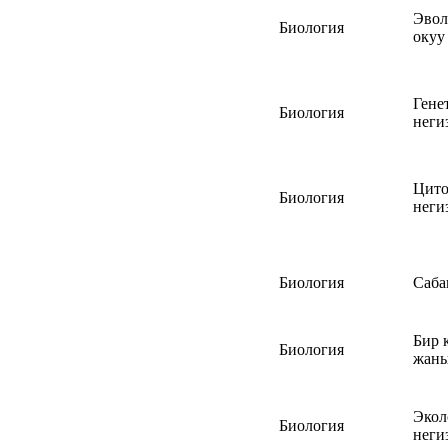
Эво
Биология
окуу
Гене
Биология
неги
Цито
Биология
неги
Биология
Саба
Бир 
Биология
жаны
Экол
Биология
неги