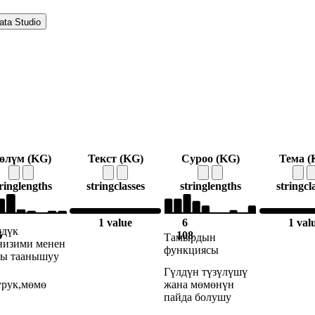
ata Studio
өлүм (KG)
Текст (KG)
Суроо (KG)
Тема (
ring
lengths
string
classes
string
lengths
string
cl
1 value
6
1 val
дүк
6
108
Тамырдын
низими менен
функциясы
ы таанышуу
Гүлдүн түзүлүшү
урук,мөмө
жана мөмөнүн
пайда болушу