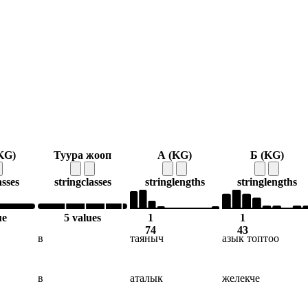
KG)
Туура жооп
А (KG)
Б (KG)
asses
string
classes
string
lengths
string
lengths
ue
5 values
1
1
74
43
в
таяныч
азык топтоо
в
аталык
желекче