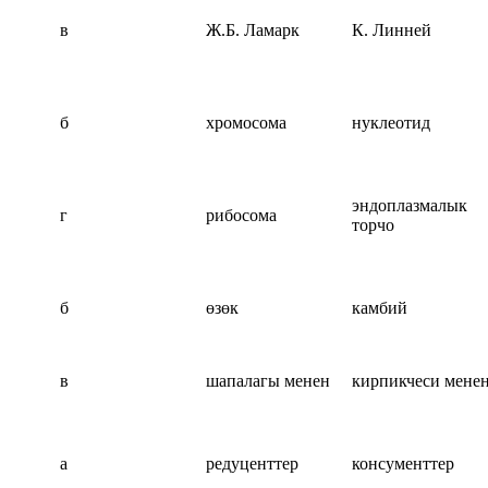
в
Ж.Б. Ламарк
К. Линней
б
хромосома
нуклеотид
эндоплазмалык
г
рибосома
торчо
б
өзөк
камбий
в
шапалагы менен
кирпикчеси мене
а
редуценттер
консументтер