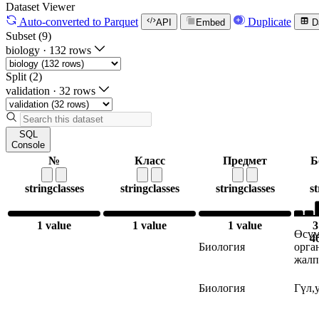
Dataset Viewer
Auto-converted
to Parquet
Duplicate
API
Embed
D
Subset (9)
biology
·
132 rows
Split (2)
validation
·
32 rows
SQL
Console
№
Класс
Предмет
Б
string
classes
string
classes
string
classes
st
1 value
1 value
1 value
3
Өсүм
4
Биология
орга
жалп
Биология
Гүл,