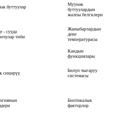
Муунак
ак буттуулар
буттуулардын
жалпы белгилери
Жаныбарлардын
е - сууда
дене
очулар тиби
температурасы
Кандын
функциялары
Бөлүп чыгаруу
к сиңирүү
системасы
огиянын
Биотикалык
здери
факторлор