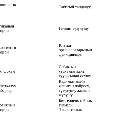
люциялык
Табигый тандалуу
тиканын
Гендин түзүлүшү
здери
Клетка
логиянын
органеллаларынын
здери
функциялары
Сабактын
к. Өркүн
узунунан жана
туурасынан өсүшү
Кадимки амеба
клеткалуу
жашаган чөйрөсү,
барлар
түзүлүшү, жылып
жүрүшү
Биогеоценоз. Азык
огиянын
тизмеги.
здери
Экологиялык