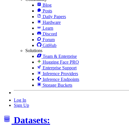
Blog
Posts
Daily Papers
Hardware
Learn
Discord
Forum
GitHub
Solutions
Team & Enterprise
Hugging Face PRO
Enterprise Support
Inference Providers
Inference Endpoints
Storage Buckets
Log In
Sign Up
Datasets: