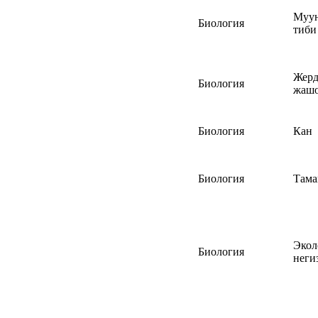
Муун
Биология
тиби
Жерд
Биология
жашо
Биология
Кан
Биология
Тама
Экол
Биология
неги