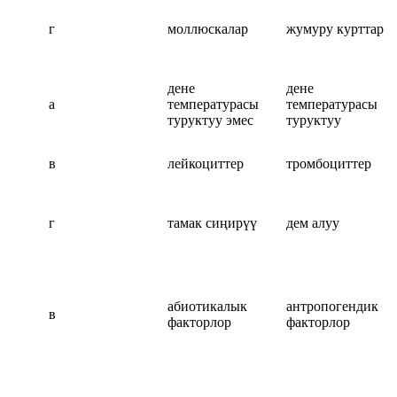
г
моллюскалар
жумуру курттар
дене
дене
а
температурасы
температурасы
туруктуу эмес
туруктуу
в
лейкоциттер
тромбоциттер
г
тамак сиңирүү
дем алуу
абиотикалык
антропогендик
в
факторлор
факторлор