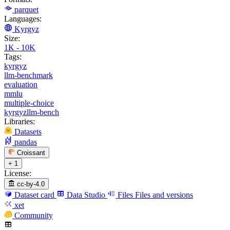
parquet
Languages:
Kyrgyz
Size:
1K - 10K
Tags:
kyrgyz
llm-benchmark
evaluation
mmlu
multiple-choice
kyrgyzllm-bench
Libraries:
Datasets
pandas
Croissant
+ 1
License:
cc-by-4.0
Dataset card
Data Studio
Files
Files and versions
xet
Community