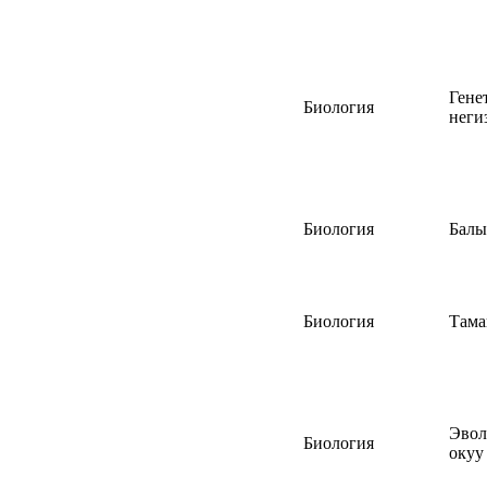
Гене
Биология
неги
Биология
Балы
Биология
Тама
Эво
Биология
окуу