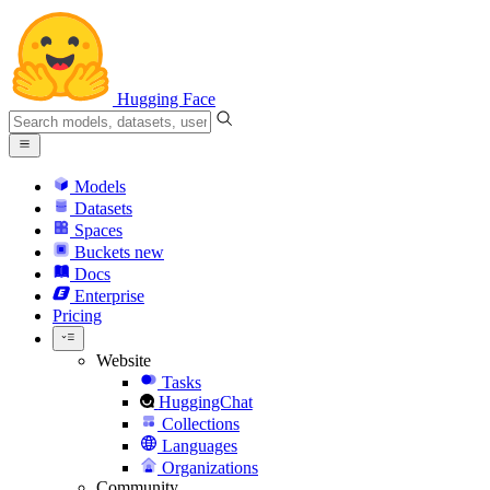
Hugging Face
Models
Datasets
Spaces
Buckets
new
Docs
Enterprise
Pricing
Website
Tasks
HuggingChat
Collections
Languages
Organizations
Community