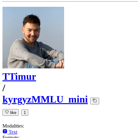
TTimur
/
kyrgyzMMLU_mini
like
1
Modalities:
Text
Formats: