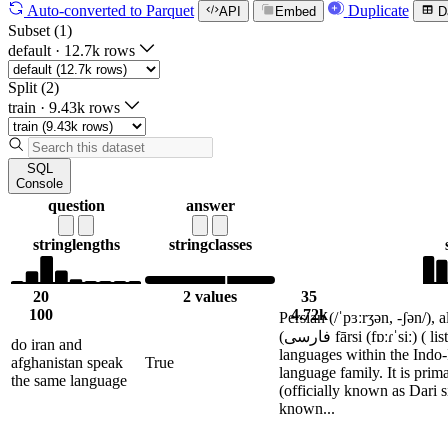
Auto-converted
to Parquet
Duplicate
API
Embed
D
Subset (1)
default
·
12.7k rows
Split (2)
train
·
9.43k rows
SQL
Console
question
answer
string
lengths
string
classes
20
2 values
35
100
4.72k
Persian (/ˈpɜːrʒən, -ʃən/),
(فارسی fārsi (fɒːɾˈsiː) ( listen)), is one of the Western Iranian
do iran and
languages within the Indo
afghanistan speak
True
language family. It is prim
the same language
(officially known as Dari s
known...