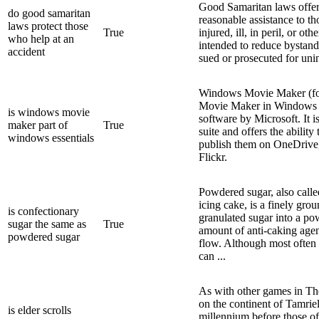
Good Samaritan laws offer 
do good samaritan
reasonable assistance to th
laws protect those
True
injured, ill, in peril, or ot
who help at an
intended to reduce bystander
accident
sued or prosecuted for unin
Windows Movie Maker (f
Movie Maker in Windows 7)
is windows movie
software by Microsoft. It 
maker part of
True
suite and offers the ability
windows essentials
publish them on OneDrive
Flickr.
Powdered sugar, also called
icing cake, is a finely gr
is confectionary
granulated sugar into a pow
sugar the same as
True
amount of anti-caking age
powdered sugar
flow. Although most often
can ...
As with other games in The 
on the continent of Tamrie
is elder scrolls
millennium before those o