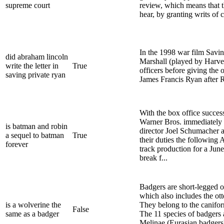
supreme court
review, which means that 
hear, by granting writs of c
In the 1998 war film Savi
did abraham lincoln
Marshall (played by Harve P
write the letter in
True
officers before giving the 
saving private ryan
James Francis Ryan after Ry
With the box office succe
Warner Bros. immediately 
is batman and robin
director Joel Schumacher 
a sequel to batman
True
their duties the following 
forever
track production for a June
break f...
Badgers are short-legged o
which also includes the ott
is a wolverine the
They belong to the canifo
False
same as a badger
The 11 species of badgers 
Melinae (Eurasian badgers)