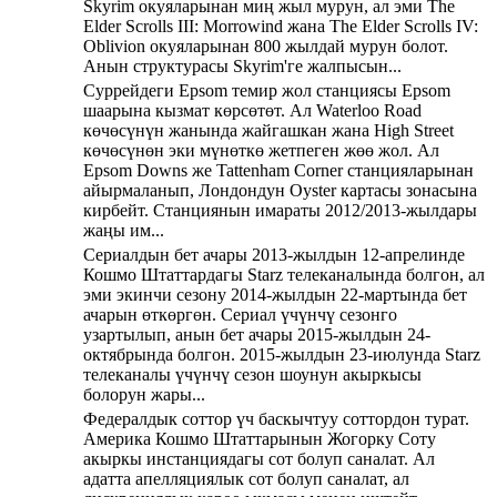
Skyrim окуяларынан миң жыл мурун, ал эми The
Elder Scrolls III: Morrowind жана The Elder Scrolls IV:
Oblivion окуяларынан 800 жылдай мурун болот.
Анын структурасы Skyrim'ге жалпысын...
Суррейдеги Epsom темир жол станциясы Epsom
шаарына кызмат көрсөтөт. Ал Waterloo Road
көчөсүнүн жанында жайгашкан жана High Street
көчөсүнөн эки мүнөткө жетпеген жөө жол. Ал
Epsom Downs же Tattenham Corner станцияларынан
айырмаланып, Лондондун Oyster картасы зонасына
кирбейт. Станциянын имараты 2012/2013-жылдары
жаңы им...
Сериалдын бет ачары 2013-жылдын 12-апрелинде
Кошмо Штаттардагы Starz телеканалында болгон, ал
эми экинчи сезону 2014-жылдын 22-мартында бет
ачарын өткөргөн. Сериал үчүнчү сезонго
узартылып, анын бет ачары 2015-жылдын 24-
октябрында болгон. 2015-жылдын 23-июлунда Starz
телеканалы үчүнчү сезон шоунун акыркысы
болорун жары...
Федералдык соттор үч баскычтуу соттордон турат.
Америка Кошмо Штаттарынын Жогорку Соту
акыркы инстанциядагы сот болуп саналат. Ал
адатта апелляциялык сот болуп саналат, ал