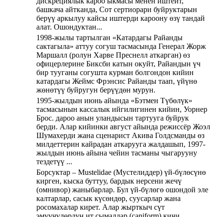
дискрециялык кароо ыкмасы менен иштейт,
башкача айтканда, Сот сертиорари буйруктарын
берүү аркылуу кайсы иштерди кароону өзү тандай
алат. Ошондуктан...
1998-жылы тартылган «Катардагы Райанды
сактагыла» аттуу согуш тасмасында Генерал Жорж
Маршалл (ролун Харве Преснелл аткарган) өз
офицерлерине Биксби катын окуйт, Райандын үч
бир тууганы согушта курман болгондон кийин
катардагы Жеймс Фрэнсис Райанды таап, үйүнө
жөнөтүү буйругун берүүдөн мурун.
1995-жылдын июнь айында «Бэтмен Түбөлүк»
тасмасынын кассалык ийгилигинен кийин, Уорнер
Брос. дароо анын уландысын тартууга буйрук
берди. Алар кийинки август айында режиссёр Жоэл
Шумахерди жана сценарист Акива Голдсманды өз
милдеттерин кайрадан аткарууга жалдашып, 1997-
жылдын июнь айына чейин тасманы чыгарууну
тездетүү ...
Борсуктар – Mustelidae (Мустелиддер) үй-бүлөсүнө
кирген, кыска буттуу, бардык нерсени жечү
(омнивор) жаныбарлар. Бул үй-бүлөгө ошондой эле
калтарлар, сасык күсөндөр, суусарлар жана
росомахалар кирет. Алар жырткыч сүт
эмүүчүлөрдүн ит сымалдар (caniform) кичи