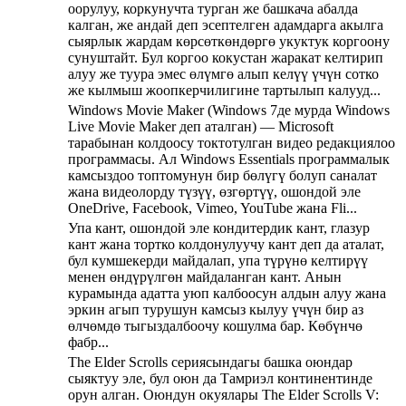
оорулуу, коркунучта турган же башкача абалда
калган, же андай деп эсептелген адамдарга акылга
сыярлык жардам көрсөткөндөргө укуктук коргоону
сунуштайт. Бул коргоо кокустан жаракат келтирип
алуу же туура эмес өлүмгө алып келүү үчүн сотко
же кылмыш жоопкерчилигине тартылып калууд...
Windows Movie Maker (Windows 7де мурда Windows
Live Movie Maker деп аталган) — Microsoft
тарабынан колдоосу токтотулган видео редакциялоо
программасы. Ал Windows Essentials программалык
камсыздоо топтомунун бир бөлүгү болуп саналат
жана видеолорду түзүү, өзгөртүү, ошондой эле
OneDrive, Facebook, Vimeo, YouTube жана Fli...
Упа кант, ошондой эле кондитердик кант, глазур
кант жана тортко колдонулуучу кант деп да аталат,
бул кумшекерди майдалап, упа түрүнө келтирүү
менен өндүрүлгөн майдаланган кант. Анын
курамында адатта уюп калбоосун алдын алуу жана
эркин агып турушун камсыз кылуу үчүн бир аз
өлчөмдө тыгыздалбоочу кошулма бар. Көбүнчө
фабр...
The Elder Scrolls сериясындагы башка оюндар
сыяктуу эле, бул оюн да Тамриэл континентинде
орун алган. Оюндун окуялары The Elder Scrolls V: