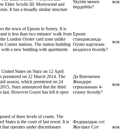
Skyrim менен
жок
he Elder Scrolls III: Morrowind and
бирдейби?
ion. It has a broadly similar structure
es the town of Epsom in Surrey. It is
and is less than two minutes' walk from
Epsom
in the London Oyster card zone unlike
станциясында
жок
Corner stations. The station building
Oyster картасын
 with a new building with apartments
колдонсо болобу?
e United States on Starz on 12 April
on premiered on 22 March 2014. The
Да Винчинин
hird season, which premiered on 24
Жиндери
жок
2015, Starz announced that the third
сериалынын 4-
 last. However Goyer has left it open
сезону болобу?
posed of three levels of courts. The
States is the court of last resort. It is
Федералдык сот
t that operates under discretionary
Жогорку Сот
жок