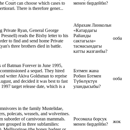
the Court can choose which cases to
менен бирдейби?
ertiorari. There is therefore gener...
Абрахам Линкольн
ng Private Ryan, General George
«Катардагы
resnell) reads the Bixby letter to his
Райанды
ооба
order to find and send home Private
сактагыла»
an's three brothers died in battle.
тасмасындагы
катты жазганбы?
ss of Batman Forever in June 1995,
commissioned a sequel. They hired
Бэтмен жана
and writer Akiva Goldsman to reprise
Робин Бэтмен
ооба
August, and decided it was best to fast
Түбөлүктүн
 1997 target release date, which is a
уландысыбы?
mnivores in the family Mustelidae,
ers, polecats, weasels, and wolverines.
rm suborder of carnivoran mammals.
Росомаха борсук
жок
are grouped in three subfamilies:
менен бирдейби?
, Mellivorinae (the honey badger or