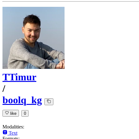
TTimur
/
boolq_kg
like
0
Modalities:
Text
Formats: