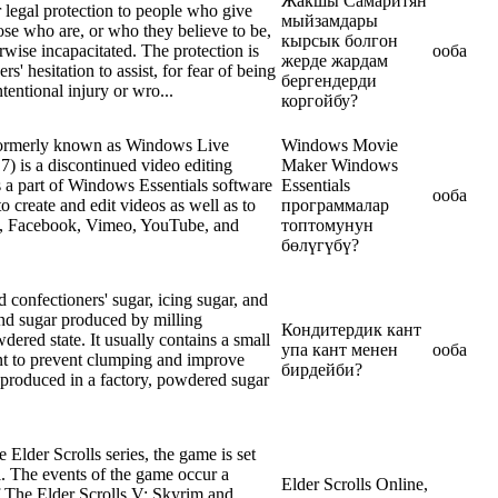
Жакшы Самаритян
legal protection to people who give
мыйзамдары
ose who are, or who they believe to be,
кырсык болгон
herwise incapacitated. The protection is
ооба
жерде жардам
s' hesitation to assist, for fear of being
бергендерди
tentional injury or wro...
коргойбу?
ormerly known as Windows Live
Windows Movie
 is a discontinued video editing
Maker Windows
is a part of Windows Essentials software
Essentials
ооба
 to create and edit videos as well as to
программалар
, Facebook, Vimeo, YouTube, and
топтомунун
бөлүгүбү?
 confectioners' sugar, icing sugar, and
ound sugar produced by milling
Кондитердик кант
dered state. It usually contains a small
упа кант менен
ооба
nt to prevent clumping and improve
бирдейби?
 produced in a factory, powdered sugar
Elder Scrolls series, the game is set
l. The events of the game occur a
Elder Scrolls Online,
f The Elder Scrolls V: Skyrim and