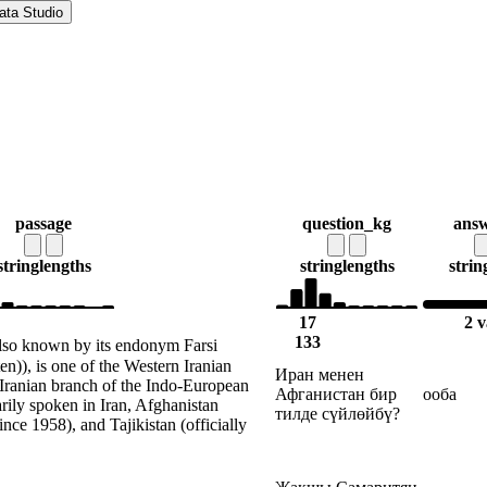
ata Studio
passage
question_kg
ans
string
lengths
string
lengths
strin
17
2 v
133
 also known by its endonym Farsi
Иран менен
-Iranian branch of the Indo-European
Афганистан бир
ооба
arily spoken in Iran, Afghanistan
тилде сүйлөйбү?
ince 1958), and Tajikistan (officially