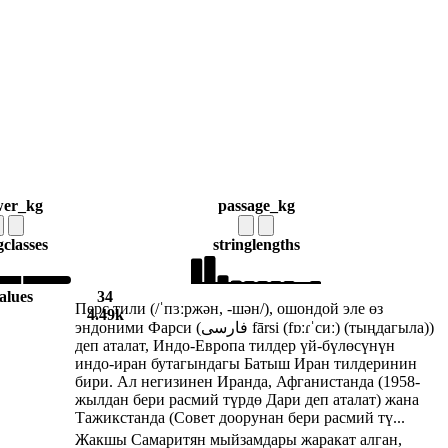
wer_kg
passage_kg
g
classes
string
lengths
alues
34
Перс тили (/ˈпɜːржән, -шән/), ошондой эле өз
4.49k
эндоними Фарси (فارسی fārsi (fɒːɾˈсиː) (тыңдагыла))
деп аталат, Индо-Европа тилдер үй-бүлөсүнүн
индо-иран бутагындагы Батыш Иран тилдеринин
бири. Ал негизинен Иранда, Афганистанда (1958-
жылдан бери расмий түрдө Дари деп аталат) жана
Тажикстанда (Совет доорунан бери расмий тү...
Жакшы Самаритян мыйзамдары жаракат алган,