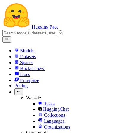
Hugging Face
Models
Datasets
Spaces
Buckets
new
Docs
Enterprise
Pricing
Website
Tasks
HuggingChat
Collections
Languages
Organizations
Community