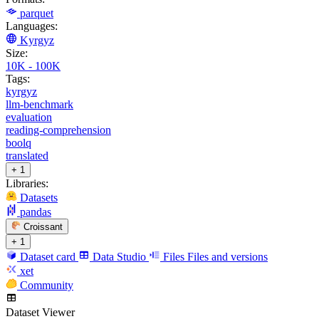
parquet
Languages:
Kyrgyz
Size:
10K - 100K
Tags:
kyrgyz
llm-benchmark
evaluation
reading-comprehension
boolq
translated
+ 1
Libraries:
Datasets
pandas
Croissant
+ 1
Dataset card
Data Studio
Files
Files and versions
xet
Community
Dataset Viewer