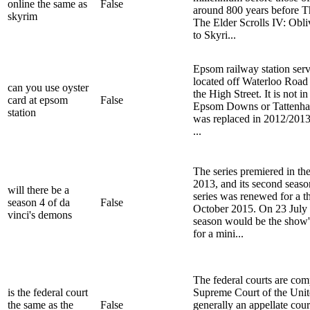
online the same as
False
around 800 years before T
skyrim
The Elder Scrolls IV: Obliv
to Skyri...
Epsom railway station serv
located off Waterloo Road 
can you use oyster
the High Street. It is not 
card at epsom
False
Epsom Downs or Tattenham 
station
was replaced in 2012/2013
...
The series premiered in th
2013, and its second seas
will there be a
series was renewed for a t
season 4 of da
False
October 2015. On 23 July 
vinci's demons
season would be the show's
for a mini...
The federal courts are com
is the federal court
Supreme Court of the United 
the same as the
False
generally an appellate cour