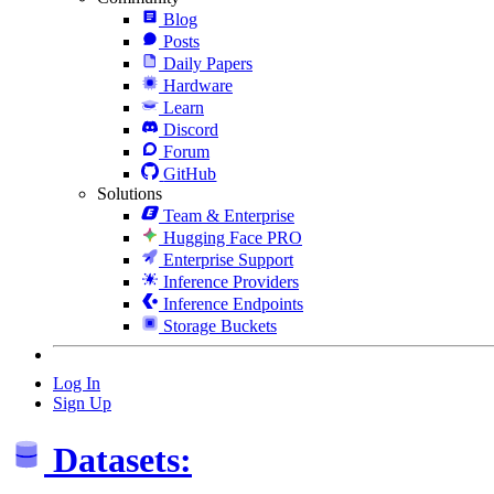
Blog
Posts
Daily Papers
Hardware
Learn
Discord
Forum
GitHub
Solutions
Team & Enterprise
Hugging Face PRO
Enterprise Support
Inference Providers
Inference Endpoints
Storage Buckets
Log In
Sign Up
Datasets: