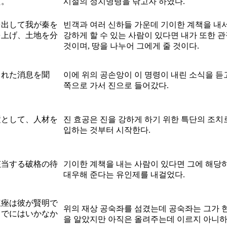
た。
시절의 정치명령을 닦고자 하였다.
を出して我が秦を
빈객과 여러 신하들 가운데 기이한 계책을 내서
を上げ、土地を分
강하게 할 수 있는 사람이 있다면 내가 또한 
것이며, 땅을 나누어 그에게 줄 것이다.
された消息を聞
이에 위의 공손앙이 이 명령이 내린 소식을 듣
쪽으로 가서 진으로 들어갔다.
置として、人材を
진 효공은 진을 강하게 하기 위한 특단의 조치
입하는 것부터 시작한다.
該当する破格の待
기이한 계책을 내는 사람이 있다면 그에 해당
대우해 준다는 유인제를 내걸었다.
叔痤は彼が賢明で
위의 재상 공숙좌를 섬겼는데 공숙좌는 그가 
までにはいかなか
을 알았지만 아직은 올려주는데 이르지 아니하