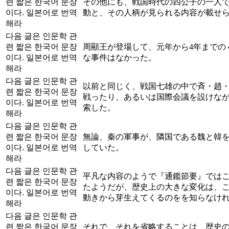
련 짧은 한국어 문장
その他にも、戦国時代の四公子の一人
이다. 일본어로 번역
動と、その人柄が見られる内容が載せ
해라
다음 글은 인문학 관
련 짧은 한국어 문장
周顯王が登場して、元年から4年までの
이다. 일본어로 번역
な事件はなかった。
해라
다음 글은 인문학 관
以前と同じく、戦国七雄の中で斉・趙
련 짧은 한국어 문장
戦ったり、あるいは国際会議を設けな
이다. 일본어로 번역
索した。
해라
다음 글은 인문학 관
련 짧은 한국어 문장
無論、秦の軍事が、隣国である魏と韓
이다. 일본어로 번역
していた。
해라
다음 글은 인문학 관
平凡な内容のようで『通鑑節要』では
련 짧은 한국어 문장
たようだが、歴史上の大きな変化は、
이다. 일본어로 번역
動きから芽生えてくるのをを知らなけ
해라
다음 글은 인문학 관
련 짧은 한국어 문장
それで、それを省略することは、歴史