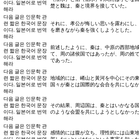
이다. 일본어로 번역
楚と魏は、秦と境界を接していた。
해라
다음 글은 인문학 관
련 짧은 한국어 문장
それに、孝公が悔しい思いを露わにし
이다. 일본어로 번역
を磨きながら秦を強くしようとした。
해라
다음 글은 인문학 관
前述したように、秦は、中原の西部地
련 짧은 한국어 문장
て、周の諸侯国ではあったが、周の姓
이다. 일본어로 번역
であった。
해라
다음 글은 인문학 관
련 짧은 한국어 문장
地域的には、崤山と黃河を中心にその
이다. 일본어로 번역
国々が秦とは国際的な会合を共にしな
해라
다음 글은 인문학 관
련 짧은 한국어 문장
その結果、周辺国は、秦とはいかなる
이다. 일본어로 번역
のような会盟を共にしようとしなかっ
해라
다음 글은 인문학 관
련 짧은 한국어 문장
感情的には腹が立ち、理性的には山東