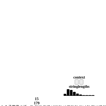
context
string
lengths
15
179