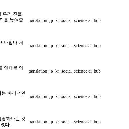
 우리 진을
관직을 높여줄
translation_jp_kr_social_science
ai_hub
고 마침내 서
translation_jp_kr_social_science
ai_hub
로 인재를 영
translation_jp_kr_social_science
ai_hub
하는 파격적인
translation_jp_kr_social_science
ai_hub
현명하다는 것
translation_jp_kr_social_science
ai_hub
였다.