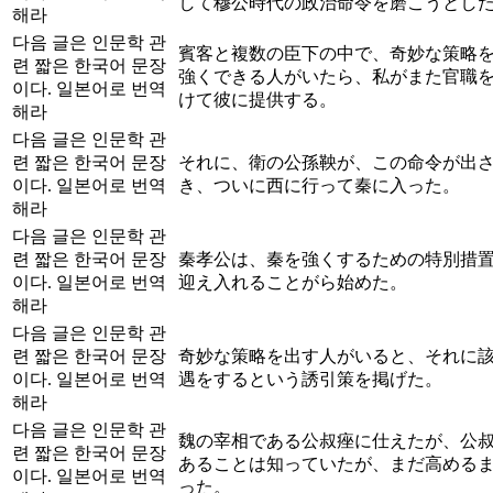
して穆公時代の政治命令を磨こうとし
해라
다음 글은 인문학 관
賓客と複数の臣下の中で、奇妙な策略
련 짧은 한국어 문장
強くできる人がいたら、私がまた官職
이다. 일본어로 번역
けて彼に提供する。
해라
다음 글은 인문학 관
련 짧은 한국어 문장
それに、衛の公孫鞅が、この命令が出
이다. 일본어로 번역
き、ついに西に行って秦に入った。
해라
다음 글은 인문학 관
련 짧은 한국어 문장
秦孝公は、秦を強くするための特別措
이다. 일본어로 번역
迎え入れることがら始めた。
해라
다음 글은 인문학 관
련 짧은 한국어 문장
奇妙な策略を出す人がいると、それに
이다. 일본어로 번역
遇をするという誘引策を掲げた。
해라
다음 글은 인문학 관
魏の宰相である公叔痤に仕えたが、公
련 짧은 한국어 문장
あることは知っていたが、まだ高める
이다. 일본어로 번역
った。