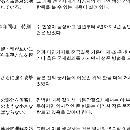
である孟嘗君の活
그 외에 전국시대의 사공자의 하나인 맹산군의
られている。
람됨을 볼 수 있는 내용이 실려 있다.
４年間は、特別
주 현왕이 등장하고 원년부터 4년까지 4년 동
건은 없었다.
・魏・韓が互いに
전과 마찬가지로 전국칠웅 가운데 제·조·위·한
がら生存方法を模
거나 혹은 국제회의를 가지면서 생존 방법을 
をさらに強く攻撃
물론 진의 군사들이 이웃인 위와 한을 더욱 
있었다.
この部分を省略し
평범한 내용 같아서 《통감절요》에서는 이 
このような小さな
듯하지만 역사적인 큰 변화는 이러한 작은 
ればならない。
싹트고 있음을 알아야 한다.
の連続的理解を妨
그래서 이를 생략하는 것은 역사의 연속적 이