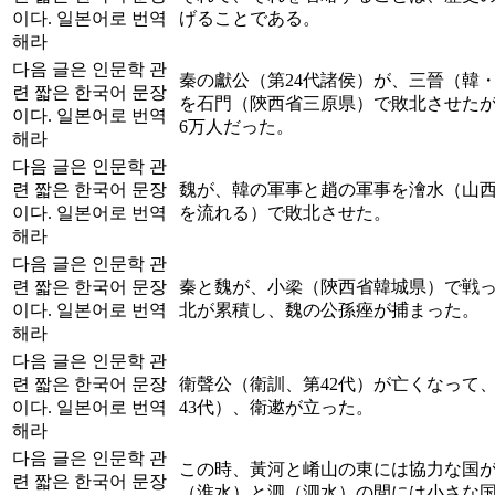
이다. 일본어로 번역
げることである。
해라
다음 글은 인문학 관
秦の獻公（第24代諸侯）が、三晉（韓
련 짧은 한국어 문장
を石門（陝西省三原県）で敗北させた
이다. 일본어로 번역
6万人だった。
해라
다음 글은 인문학 관
련 짧은 한국어 문장
魏が、韓の軍事と趙の軍事を澮水（山
이다. 일본어로 번역
を流れる）で敗北させた。
해라
다음 글은 인문학 관
련 짧은 한국어 문장
秦と魏が、小梁（陝西省韓城県）で戦
이다. 일본어로 번역
北が累積し、魏の公孫痤が捕まった。
해라
다음 글은 인문학 관
련 짧은 한국어 문장
衛聲公（衛訓、第42代）が亡くなって
이다. 일본어로 번역
43代）、衛遬が立った。
해라
다음 글은 인문학 관
この時、黃河と崤山の東には協力な国が
련 짧은 한국어 문장
（淮水）と泗（泗水）の間には小さな国