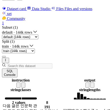
Dataset card
Data Studio
Files
Files and versions
xet
Community
1
Subset (1)
default
·
144k rows
Split (1)
train
·
144k rows
SQL
Console
instruction
output
string
classes
string
lengths
2 values
8
다음 글은 인문학 관
191