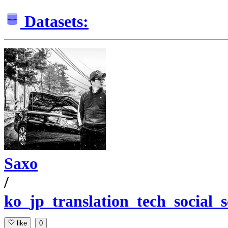
Datasets:
Saxo
/
ko_jp_translation_tech_social_s
like
0