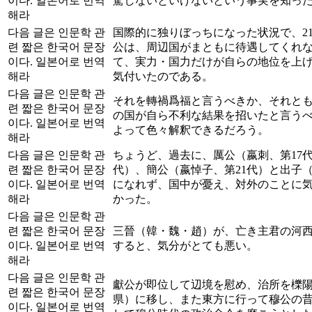
이다. 일본어로 번역
駕しないといけないという事実を知っ
해라
다음 글은 인문학 관
国際的に独りぼっちになった状況で、2
련 짧은 한국어 문장
公は、周辺国がまともに待遇してくれ
이다. 일본어로 번역
て、実力・国力だけが自らの地位を上
해라
気付いたのである。
다음 글은 인문학 관
それを轉禍爲福と言うべきか、それと
련 짧은 한국어 문장
の国が自ら不利な結果を招いたと言う
이다. 일본어로 번역
よって色々解釈できるだろう。
해라
다음 글은 인문학 관
ちょうど、過去に、厲公（嬴刺、第17代
련 짧은 한국어 문장
代）、簡公（嬴悼子、第21代）と出子（
이다. 일본어로 번역
になれず、国中が憂え、対外のことに
해라
かった。
다음 글은 인문학 관
련 짧은 한국어 문장
三晉（韓・魏・趙）が、亡き主君の河
이다. 일본어로 번역
すると、気分がとても悪い。
해라
다음 글은 인문학 관
獻公が即位して辺境を慰め、治所を櫟
련 짧은 한국어 문장
県）に移し、また東方に行って穆公の
이다. 일본어로 번역