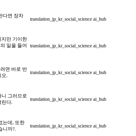
한다면 장차
translation_jp_kr_social_science
ai_hub
리지만 기이한
의 일을 들어
translation_jp_kr_social_science
ai_hub
려면 바로 반
translation_jp_kr_social_science
ai_hub
오.
하니 그러므로
translation_jp_kr_social_science
ai_hub
알린다.
없는데, 또한
translation_jp_kr_social_science
ai_hub
습니까?.