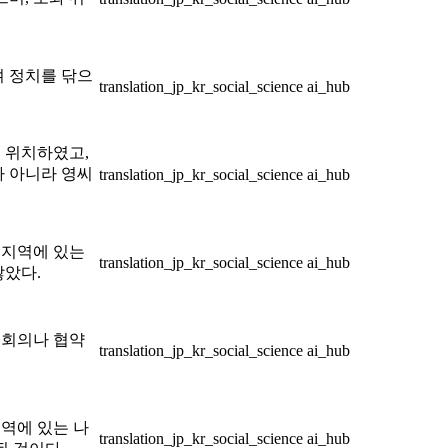
며 정치를 닦으
translation_jp_kr_social_science
ai_hub
 위치하였고,
가 아니라 영씨
translation_jp_kr_social_science
ai_hub
부지역에 있는
translation_jp_kr_social_science
ai_hub
않았다.
 회의나 협약
translation_jp_kr_social_science
ai_hub
역에 있는 나
translation_jp_kr_social_science
ai_hub