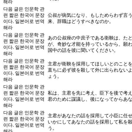
해라
다음 글은 인문학 관
련 짧은 한국어 문장
公叔が病気になり、もしためらわず言
이다. 일본어로 번역
来、辞職はどうすべきなのか。
해라
다음 글은 인문학 관
あの公叔痤の中庶子である衛鞅は、た
련 짧은 한국어 문장
が、奇妙な才能を持っているから、願
이다. 일본어로 번역
国中の話を彼に聞いてください。
해라
다음 글은 인문학 관
主君が衛鞅を採用してほしいとのこと
련 짧은 한국어 문장
直ちに必ず彼を殺して外に出られない
이다. 일본어로 번역
ょう。
해라
다음 글은 인문학 관
련 짧은 한국어 문장
私は、主君を先に考え、臣下を後で考
이다. 일본어로 번역
君のために謀議し、後になってからあ
해라
다음 글은 인문학 관
主君があなたの話を採用して小臣に任
련 짧은 한국어 문장
いかにしてあなたの話を採用して私を
이다. 일본어로 번역
う。
해라