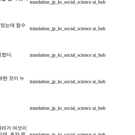
translation_jp_kr_social_science
ai_hub
키었는데 참수
translation_jp_kr_social_science
ai_hub
시켰다.
translation_jp_kr_social_science
ai_hub
배한 것이 누
translation_jp_kr_social_science
ai_hub
translation_jp_kr_social_science
ai_hub
 나라가 여섯이
으며, 초와 위
translation_jp_kr_social_science
ai_hub