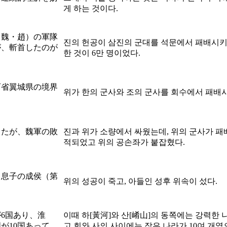
게 하는 것이다.
・魏・趙）の軍隊
진의 헌공이 삼진의 군대를 석문에서 패배시
が、斬首したのが
한 것이 6만 명이었다.
西省翼城県の境界
위가 한의 군사와 조의 군사를 회수에서 패배
ったが、魏軍の敗
진과 위가 소량에서 싸웠는데, 위의 군사가 패
적되었고 위의 공손좌가 붙잡혔다.
、息子の成侯（第
위의 성공이 죽고, 아들인 성후 위속이 섰다.
6国あり、淮
이때 하[黃河]와 산[崤山]의 동쪽에는 강력한
が10国あって、
고 회와 사의 사이에는 작은 나라가 10여 개였