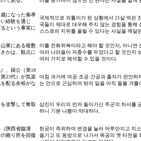
たのである。
라를 능가하지 않으면 안 된다는 사실을 알게 
1歳になった秦孝
국제적으로 외톨이가 된 상황에서 21살 먹은 
ない経験を通じ
국들이 제대로 대우해 주지 않는 경험을 통해
げるという事実に
스스로의 지위를 올릴 수 있다는 사실을 깨달은
も山東にある複数
이를 전화위복이라고 해야 할 것인지, 아니면 
べきかは、観点に
여러 나라들이 자충수를 두었다고 할 것인지 
여러 가지로 해석할 수 있을 것이다.
）、躁公（第18
第23代）が気楽
마침 과거에 여공·조공·간공과 출자가 편안하
気を配る余裕がな
는 안으로 근심하여 밖의 일을 아직 돌볼 겨를
西を攻撃して奪取
삼진이 우리의 먼저 돌아가신 주군의 하서를 
하니 기분 나쁨이 막대하다.
陽（陝西省臨潼
헌공이 즉위하여 변경을 눌러 어루만지고 치
昔の拠り所を回復
옮기고 또 동방으로 나가서 목공의 옛 터전을