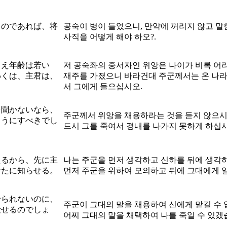
うのであれば、将
공숙이 병이 들었으니, 만약에 꺼리지 않고 말
사직을 어떻게 해야 하오?.
とえ年齢は若い
저 공숙좌의 중서자인 위앙은 나이가 비록 어
わくは、主君は、
재주를 가졌으니 바라건대 주군께서는 온 나라
서 그에게 들으십시오.
を聞かないなら、
주군께서 위앙을 채용하라는 것을 듣지 않으시
ようにすべきでし
드시 그를 죽여서 경내를 나가지 못하게 하십시
えるから、先に主
나는 주군을 먼저 생각하고 신하를 뒤에 생각
なたに知らせる。
먼저 주군을 위하여 모의하고 뒤에 그대에게 
せられないのに、
주군이 그대의 말을 채용하여 신에게 맡길 수 
殺せるのでしょ
어찌 그대의 말을 채택하여 나를 죽일 수 있겠