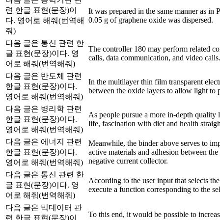
련 한글 표현(문장)이
It was prepared in the same manner as in 
0.05 g of graphene oxide was dispersed.
다. 영어로 해줘(번역해
줘)
다음 글은 통신 관련 한
The controller 180 may perform related co
글 표현(문장)이다. 영
calls, data communication, and video calls
어로 해줘(번역해줘)
다음 글은 반도체 관련
In the multilayer thin film transparent elec
한글 표현(문장)이다.
between the oxide layers to allow light to 
영어로 해줘(번역해줘)
다음 글은 병리학 관련
As people pursue a more in-depth quality li
한글 표현(문장)이다.
life, fascination with diet and health straig
영어로 해줘(번역해줘)
다음 글은 에너지 관련
Meanwhile, the binder above serves to im
한글 표현(문장)이다.
active materials and adhesion between the 
negative current collector.
영어로 해줘(번역해줘)
다음 글은 통신 관련 한
According to the user input that selects t
글 표현(문장)이다. 영
execute a function corresponding to the s
어로 해줘(번역해줘)
다음 글은 빅데이터 관
To this end, it would be possible to increa
련 한글 표현(문장)이