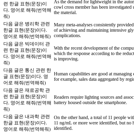
As the demand for lightweight in the autom
련 한글 표현(문장)이
cowl cross member has been investigated 
다. 영어로 해줘(번역해
the material.
줘)
다음 글은 병리학 관련
Many meta-analyses consistently provided e
한글 표현(문장)이다.
of achieving and maintaining intensive gly
complications.
영어로 해줘(번역해줘)
다음 글은 빅데이터 관
With the recent development of the comput
련 한글 표현(문장)이
which the response according to the reduct
다. 영어로 해줘(번역해
is improving.
줘)
다음 글은 통신 관련 한
Human capabilities are good at managing d
글 표현(문장)이다. 영
for example, sales data aggregated by regio
어로 해줘(번역해줘)
다음 글은 재료공학 관
련 한글 표현(문장)이
Readers require lighting sources and associ
battery housed outside the smartphone.
다. 영어로 해줘(번역해
줘)
다음 글은 내과학 관련
On the other hand, a total of 11 people wi
한글 표현(문장)이다.
11 ng/mL or more were identified, but no 
identified.
영어로 해줘(번역해줘)