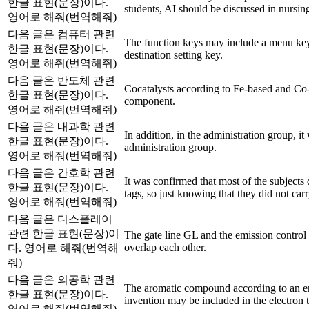
한글 표현(문장)이다.
students, AI should be discussed in nursin
영어로 해줘(번역해줘)
다음 글은 컴퓨터 관련
The function keys may include a menu key,
한글 표현(문장)이다.
destination setting key.
영어로 해줘(번역해줘)
다음 글은 반도체 관련
Cocatalysts according to Fe-based and Co-
한글 표현(문장)이다.
component.
영어로 해줘(번역해줘)
다음 글은 내과학 관련
In addition, in the administration group, it
한글 표현(문장)이다.
administration group.
영어로 해줘(번역해줘)
다음 글은 간호학 관련
It was confirmed that most of the subjects
한글 표현(문장)이다.
tags, so just knowing that they did not carr
영어로 해줘(번역해줘)
다음 글은 디스플레이
관련 한글 표현(문장)이
The gate line GL and the emission control
overlap each other.
다. 영어로 해줘(번역해
줘)
다음 글은 의공학 관련
The aromatic compound according to an e
한글 표현(문장)이다.
invention may be included in the electron 
영어로 해줘(번역해줘)