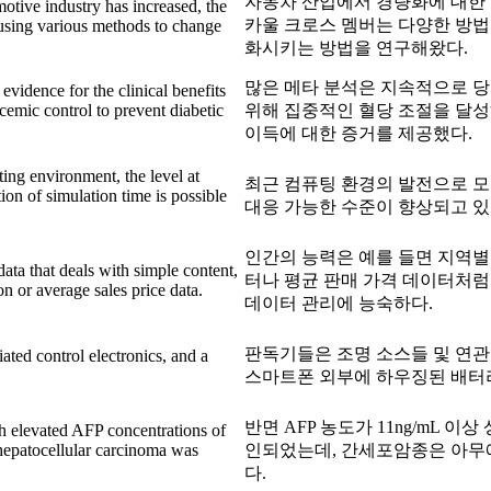
자동차 산업에서 경량화에 대한
otive industry has increased, the
카울 크로스 멤버는 다양한 방법
using various methods to change
화시키는 방법을 연구해왔다.
많은 메타 분석은 지속적으로 
vidence for the clinical benefits
cemic control to prevent diabetic
위해 집중적인 혈당 조절을 달
이득에 대한 증거를 제공했다.
ing environment, the level at
최근 컴퓨팅 환경의 발전으로 
ion of simulation time is possible
대응 가능한 수준이 향상되고 있
인간의 능력은 예를 들면 지역별
ata that deals with simple content,
터나 평균 판매 가격 데이터처럼
n or average sales price data.
데이터 관리에 능숙하다.
판독기들은 조명 소스들 및 연관
ated control electronics, and a
스마트폰 외부에 하우징된 배터
반면 AFP 농도가 11ng/mL 이상
th elevated AFP concentrations of
hepatocellular carcinoma was
인되었는데, 간세포암종은 아무
다.