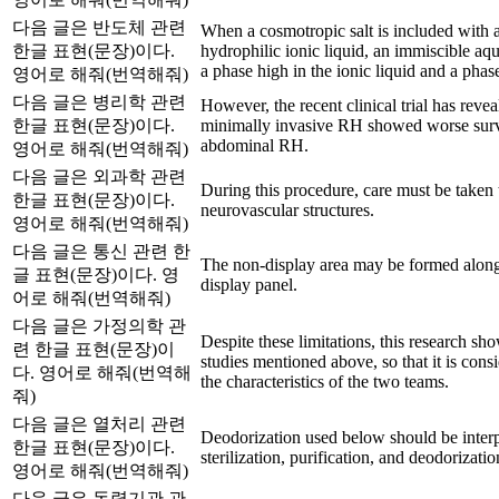
다음 글은 반도체 관련
When a cosmotropic salt is included with 
한글 표현(문장)이다.
hydrophilic ionic liquid, an immiscible aqu
a phase high in the ionic liquid and a phase 
영어로 해줘(번역해줘)
다음 글은 병리학 관련
However, the recent clinical trial has rev
한글 표현(문장)이다.
minimally invasive RH showed worse surv
abdominal RH.
영어로 해줘(번역해줘)
다음 글은 외과학 관련
During this procedure, care must be taken 
한글 표현(문장)이다.
neurovascular structures.
영어로 해줘(번역해줘)
다음 글은 통신 관련 한
The non-display area may be formed along 
글 표현(문장)이다. 영
display panel.
어로 해줘(번역해줘)
다음 글은 가정의학 관
Despite these limitations, this research sho
련 한글 표현(문장)이
studies mentioned above, so that it is consid
다. 영어로 해줘(번역해
the characteristics of the two teams.
줘)
다음 글은 열처리 관련
Deodorization used below should be interp
한글 표현(문장)이다.
sterilization, purification, and deodorizatio
영어로 해줘(번역해줘)
다음 글은 동력기관 관