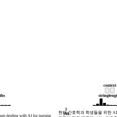
context
ths
string
leng
1
현재 간호학과 학생들을 위한 A
198
ulum dealing with AI for nursing