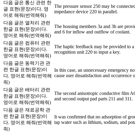
다음 글은 통신 관련 한
The pressure sensor 250 may be connected
글 표현(문장)이다. 영
impedance device 220 in parallel.
어로 해줘(번역해줘)
다음 글은 열처리 관련
The housing members 3a and 3b are provi
한글 표현(문장)이다.
and 6 for inflow and outflow of coolant.
영어로 해줘(번역해줘)
다음 글은 컴퓨터 관련
The haptic feedback may be provided to a
한글 표현(문장)이다.
recognition unit 220 to input a key.
영어로 해줘(번역해줘)
다음 글은 동력기관 관
련 한글 표현(문장)이
In this case, an unnecessary emergency not
cause user dissatisfaction and occurrence 
다. 영어로 해줘(번역해
줘)
다음 글은 배터리 관련
The second anisotropic conductive film AC
한글 표현(문장)이다.
and second output pad parts 211 and 311.
영어로 해줘(번역해줘)
다음 글은 재료공학 관
련 한글 표현(문장)이
It was confirmed that no adsorption of gro
tap water such as lithium, sodium, and po
다. 영어로 해줘(번역해
줘)