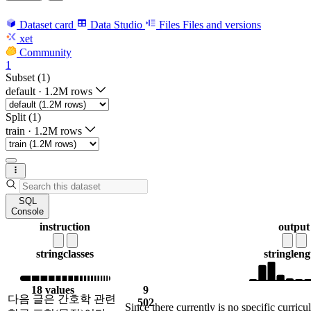
Dataset card
Data Studio
Files
Files and versions
xet
Community
1
Subset (1)
default
·
1.2M rows
Split (1)
train
·
1.2M rows
SQL
Console
instruction
output
string
classes
string
leng
18 values
9
다음 글은 간호학 관련
502
Since there currently is no specific curric