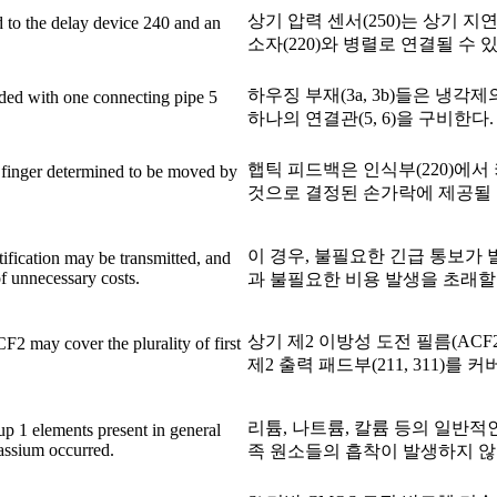
상기 압력 센서(250)는 상기 지연
 to the delay device 240 and an
소자(220)와 병렬로 연결될 수 있
하우징 부재(3a, 3b)들은 냉각
ded with one connecting pipe 5
하나의 연결관(5, 6)을 구비한다.
햅틱 피드백은 인식부(220)에서
 finger determined to be moved by
것으로 결정된 손가락에 제공될 
이 경우, 불필요한 긴급 통보가
ification may be transmitted, and
of unnecessary costs.
과 불필요한 비용 발생을 초래할 
상기 제2 이방성 도전 필름(ACF
F2 may cover the plurality of first
제2 출력 패드부(211, 311)를 커
리튬, 나트륨, 칼륨 등의 일반적
up 1 elements present in general
tassium occurred.
족 원소들의 흡착이 발생하지 않