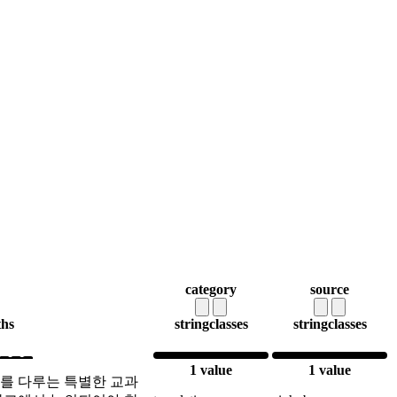
category
source
ths
string
classes
string
classes
1 value
1 value
I를 다루는 특별한 교과