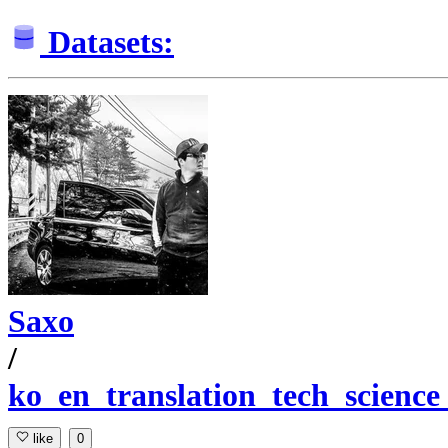
Datasets:
Saxo
/
ko_en_translation_tech_science
like
0