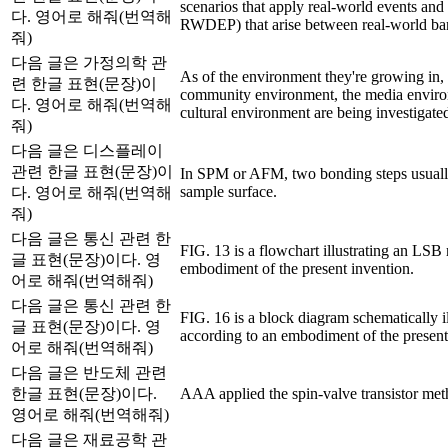
scenarios that apply real-world events a
다. 영어로 해줘(번역해
RWDEP) that arise between real-world barr
줘)
다음 글은 가정의학 관
As of the environment they're growing in,
련 한글 표현(문장)이
community environment, the media environ
다. 영어로 해줘(번역해
cultural environment are being investigate
줘)
다음 글은 디스플레이
관련 한글 표현(문장)이
In SPM or AFM, two bonding steps usually
sample surface.
다. 영어로 해줘(번역해
줘)
다음 글은 통신 관련 한
FIG. 13 is a flowchart illustrating an LSB
글 표현(문장)이다. 영
embodiment of the present invention.
어로 해줘(번역해줘)
다음 글은 통신 관련 한
FIG. 16 is a block diagram schematically ill
글 표현(문장)이다. 영
according to an embodiment of the present
어로 해줘(번역해줘)
다음 글은 반도체 관련
한글 표현(문장)이다.
AAA applied the spin-valve transistor met
영어로 해줘(번역해줘)
다음 글은 재료공학 관