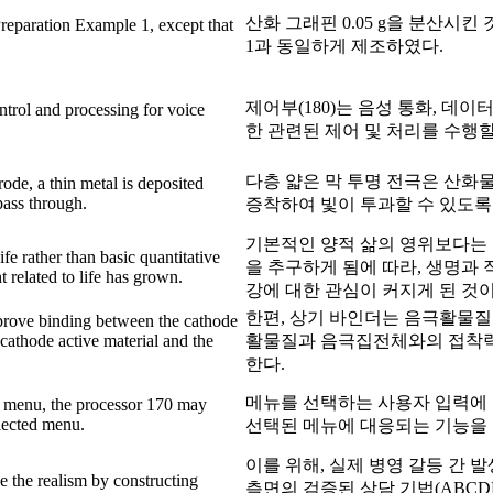
산화 그래핀 0.05 g을 분산시
Preparation Example 1, except that
1과 동일하게 제조하였다.
제어부(180)는 음성 통화, 데이
ntrol and processing for voice
.
한 관련된 제어 및 처리를 수행할
다층 얇은 막 투명 전극은 산화
trode, a thin metal is deposited
pass through.
증착하여 빛이 투과할 수 있도록
기본적인 양적 삶의 영위보다는 
fe rather than basic quantitative
을 추구하게 됨에 따라, 생명과
ht related to life has grown.
강에 대한 관심이 커지게 된 것이
한편, 상기 바인더는 음극활물질
prove binding between the cathode
cathode active material and the
활물질과 음극집전체와의 접착
한다.
메뉴를 선택하는 사용자 입력에 따
he menu, the processor 170 may
elected menu.
선택된 메뉴에 대응되는 기능을 
이를 위해, 실제 병영 갈등 간 
se the realism by constructing
측면의 검증된 상담 기법(ABCDE