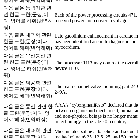
영어로 해줘(번역해줘)
다음 글은 동력기관 관
련 한글 표현(문장)이
Each of the power processing circuits 471,
received power and convert a voltage.
다. 영어로 해줘(번역해
줘)
다음 글은 내과학 관련
Late gadolinium enhancement in cardiac m
한글 표현(문장)이다.
has been identified accurate diagnostic tool
myocardium.
영어로 해줘(번역해줘)
다음 글은 무선통신 관
련 한글 표현(문장)이
The processor 1113 may control the overall 
device 1110.
다. 영어로 해줘(번역해
줘)
다음 글은 의공학 관련
The main channel valve mounting part 249
한글 표현(문장)이다.
249A.
영어로 해줘(번역해줘)
AAA's "cyborgmanifesto" declared that the
다음 글은 통신 관련 한
between organic and mechanical, human a
글 표현(문장)이다. 영
and non-physical beings is no longer mean
어로 해줘(번역해줘)
in technology in the late 20th century.
다음 글은 내과학 관련
Mice inhaled saline at baseline and sequent
한글 표현(문장)이다.
methacholine (6.25, 12.5, 25, and 50 mg/mL