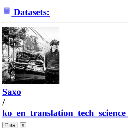
Datasets:
Saxo
/
ko_en_translation_tech_science
like
0