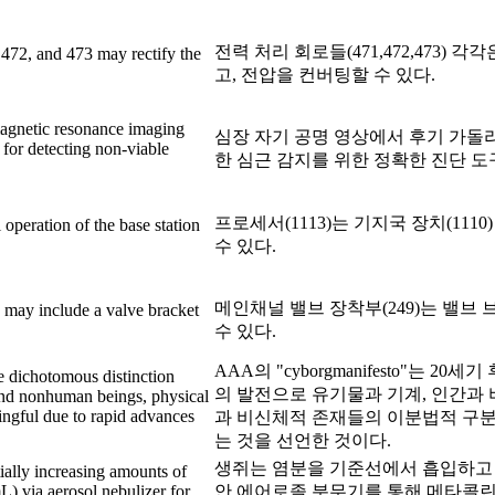
전력 처리 회로들(471,472,473) 
 472, and 473 may rectify the
고, 전압을 컨버팅할 수 있다.
agnetic resonance imaging
심장 자기 공명 영상에서 후기 가돌
 for detecting non-viable
한 심근 감지를 위한 정확한 진단 도
프로세서(1113)는 기지국 장치(111
operation of the base station
수 있다.
메인채널 밸브 장착부(249)는 밸브 브
 may include a valve bracket
수 있다.
AAA의 "cyborgmanifesto"는 2
 dichotomous distinction
의 발전으로 유기물과 기계, 인간과
nd nonhuman beings, physical
ingful due to rapid advances
과 비신체적 존재들의 이분법적 구분
는 것을 선언한 것이다.
생쥐는 염분을 기준선에서 흡입하고 
ially increasing amounts of
) via aerosol nebulizer for
안 에어로졸 분무기를 통해 메타콜린 (6.25