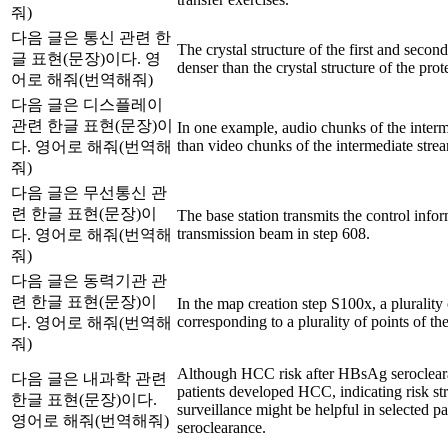
줘)
다음 글은 통신 관련 한
The crystal structure of the first and se
글 표현(문장)이다. 영
denser than the crystal structure of the prot
어로 해줘(번역해줘)
다음 글은 디스플레이
관련 한글 표현(문장)이
In one example, audio chunks of the interm
than video chunks of the intermediate stre
다. 영어로 해줘(번역해
줘)
다음 글은 무선통신 관
련 한글 표현(문장)이
The base station transmits the control info
transmission beam in step 608.
다. 영어로 해줘(번역해
줘)
다음 글은 동력기관 관
련 한글 표현(문장)이
In the map creation step S100x, a pluralit
corresponding to a plurality of points of the
다. 영어로 해줘(번역해
줘)
Although HCC risk after HBsAg seroclear
다음 글은 내과학 관련
patients developed HCC, indicating risk st
한글 표현(문장)이다.
surveillance might be helpful in selected
영어로 해줘(번역해줘)
seroclearance.