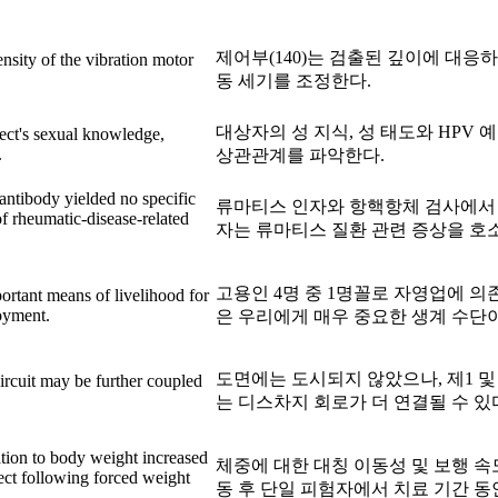
제어부(140)는 검출된 깊이에 대응하
ensity of the vibration motor
동 세기를 조정한다.
대상자의 성 지식, 성 태도와 HPV 
ect's sexual knowledge,
.
상관관계를 파악한다.
 antibody yielded no specific
류마티스 인자와 항핵항체 검사에서 
of rheumatic-disease-related
자는 류마티스 질환 관련 증상을 호
고용인 4명 중 1명꼴로 자영업에 의
ortant means of livelihood for
loyment.
은 우리에게 매우 중요한 생계 수단이
도면에는 도시되지 않았으나, 제1 및 제
ircuit may be further coupled
는 디스차지 회로가 더 연결될 수 있
ation to body weight increased
체중에 대한 대칭 이동성 및 보행 속
ject following forced weight
동 후 단일 피험자에서 치료 기간 동