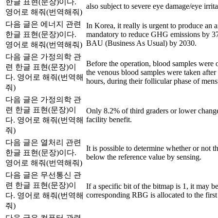
한글 표현(문장)이다.
also subject to severe eye damage/eye irrita
영어로 해줘(번역해줘)
다음 글은 에너지 관련
In Korea, it really is urgent to produce an an
한글 표현(문장)이다.
mandatory to reduce GHG emissions by 37p
BAU (Business As Usual) by 2030.
영어로 해줘(번역해줘)
다음 글은 가정의학 관
Before the operation, blood samples were 
련 한글 표현(문장)이
the venous blood samples were taken after o
다. 영어로 해줘(번역해
hours, during their follicular phase of mens
줘)
다음 글은 가정의학 관
련 한글 표현(문장)이
Only 8.2% of third graders or lower chang
facility benefit.
다. 영어로 해줘(번역해
줘)
다음 글은 열처리 관련
It is possible to determine whether or not the
한글 표현(문장)이다.
below the reference value by sensing.
영어로 해줘(번역해줘)
다음 글은 무선통신 관
련 한글 표현(문장)이
If a specific bit of the bitmap is 1, it may b
corresponding RBG is allocated to the first
다. 영어로 해줘(번역해
줘)
다음 글은 컴퓨터 관련