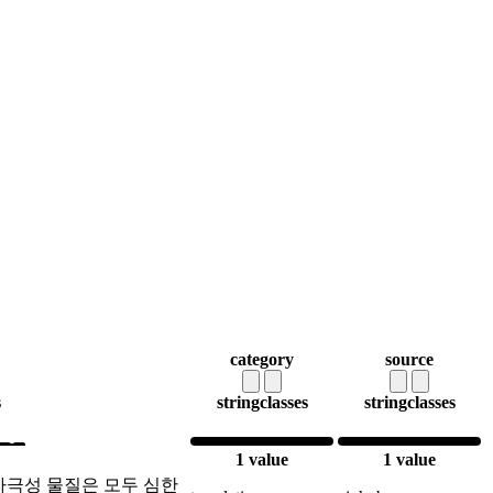
category
source
s
string
classes
string
classes
1 value
1 value
자극성 물질은 모두 심한