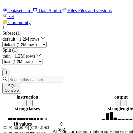
Dataset card
Data Studio
Files
Files and versions
xet
Community
1
Subset (1)
default
·
1.2M rows
Split (1)
train
·
1.2M rows
SQL
Console
instruction
output
string
classes
string
length
18 values
9
다음 글은 의공학 관련
502
All skin corrosion/irritation substances con