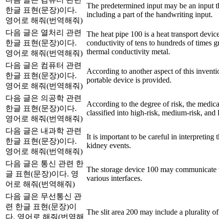
The predetermined input may be an input t
한글 표현(문장)이다.
including a part of the handwriting input.
영어로 해줘(번역해줘)
다음 글은 열처리 관련
The heat pipe 100 is a heat transport devic
한글 표현(문장)이다.
conductivity of tens to hundreds of times gr
thermal conductivity metal.
영어로 해줘(번역해줘)
다음 글은 컴퓨터 관련
According to another aspect of this inventi
한글 표현(문장)이다.
portable device is provided.
영어로 해줘(번역해줘)
다음 글은 의공학 관련
According to the degree of risk, the medical
한글 표현(문장)이다.
classified into high-risk, medium-risk, and
영어로 해줘(번역해줘)
다음 글은 내과학 관련
It is important to be careful in interpreting
한글 표현(문장)이다.
kidney events.
영어로 해줘(번역해줘)
다음 글은 통신 관련 한
The storage device 100 may communicate w
글 표현(문장)이다. 영
various interfaces.
어로 해줘(번역해줘)
다음 글은 무선통신 관
련 한글 표현(문장)이
The slit area 200 may include a plurality of 
다. 영어로 해줘(번역해