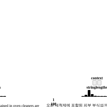
context
s
string
length
1
198
오븐 세척제에 포함된 피부 부식성/
tained in oven cleaners are