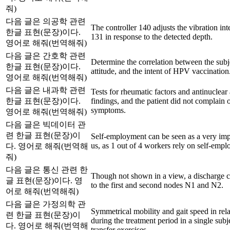
줘)
다음 글은 의공학 관련
The controller 140 adjusts the vibration int
한글 표현(문장)이다.
131 in response to the detected depth.
영어로 해줘(번역해줘)
다음 글은 간호학 관련
Determine the correlation between the subj
한글 표현(문장)이다.
attitude, and the intent of HPV vaccination
영어로 해줘(번역해줘)
다음 글은 내과학 관련
Tests for rheumatic factors and antinuclear
한글 표현(문장)이다.
findings, and the patient did not complain 
symptoms.
영어로 해줘(번역해줘)
다음 글은 빅데이터 관
련 한글 표현(문장)이
Self-employment can be seen as a very imp
us, as 1 out of 4 workers rely on self-emp
다. 영어로 해줘(번역해
줘)
다음 글은 통신 관련 한
Though not shown in a view, a discharge c
글 표현(문장)이다. 영
to the first and second nodes N1 and N2.
어로 해줘(번역해줘)
다음 글은 가정의학 관
Symmetrical mobility and gait speed in rel
련 한글 표현(문장)이
during the treatment period in a single sub
다. 영어로 해줘(번역해
transfer exercises.