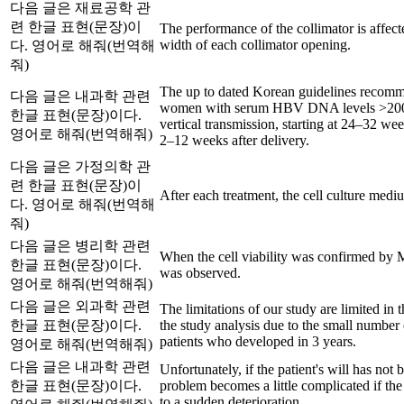
다음 글은 재료공학 관
련 한글 표현(문장)이
The performance of the collimator is affecte
width of each collimator opening.
다. 영어로 해줘(번역해
줘)
The up to dated Korean guidelines recom
다음 글은 내과학 관련
women with serum HBV DNA levels >200,
한글 표현(문장)이다.
vertical transmission, starting at 24–32 we
영어로 해줘(번역해줘)
2–12 weeks after delivery.
다음 글은 가정의학 관
련 한글 표현(문장)이
After each treatment, the cell culture medi
다. 영어로 해줘(번역해
줘)
다음 글은 병리학 관련
When the cell viability was confirmed by 
한글 표현(문장)이다.
was observed.
영어로 해줘(번역해줘)
다음 글은 외과학 관련
The limitations of our study are limited in th
한글 표현(문장)이다.
the study analysis due to the small number o
patients who developed in 3 years.
영어로 해줘(번역해줘)
다음 글은 내과학 관련
Unfortunately, if the patient's will has not
한글 표현(문장)이다.
problem becomes a little complicated if the
to a sudden deterioration.