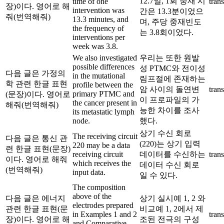
12.7일, 1회 중재 시
time of one
trans
장)이다. 영어로 해
intervention was
간은 13.3분이었으
줘(번역해줘)
13.3 minutes, and
며, 주당 중재빈도
the frequency of
는 3.8회이었다.
interventions per
week was 3.8.
We also investigated
우리는 또한 원발
possible differences
성 PTMC와 전이성
다음 글은 가정의
in the mutational
림프절에 존재하는
학 관련 한글 표현
profile between the
암 사이의 돌연변
trans
primary PTMC and
(문장)이다. 영어로
이 프로파일의 가
the cancer present in
해줘(번역해줘)
능한 차이를 조사
its metastatic lymph
node.
했다.
상기 수신 회로
The receiving circuit
다음 글은 통신 관
(220)는 상기 입력
220 may be a data
련 한글 표현(문장)
receiving circuit
데이터를 수신하는
trans
이다. 영어로 해줘
which receives the
데이터 수신 회로
(번역해줘)
input data.
일 수 있다.
The composition
above of the
다음 글은 에너지
상기 실시예 1, 2 와
electrodes prepared
관련 한글 표현(문
비교예 1, 2에서 제
in Examples 1 and 2
trans
장)이다. 영어로 해
조된 전극의 구성
and Comparative