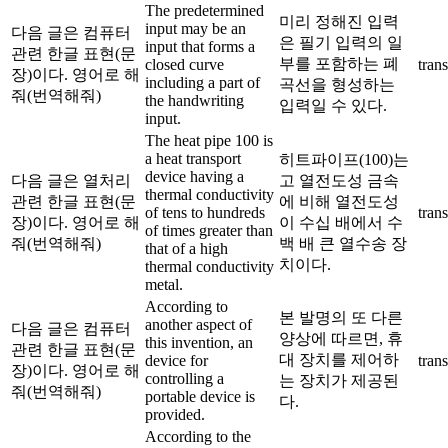
The predetermined
미리 정해진 입력
input may be an
다음 글은 컴퓨터
은 필기 입력의 일
input that forms a
관련 한글 표현(문
부를 포함하는 폐
closed curve
trans
장)이다. 영어로 해
including a part of
곡선을 형성하는
줘(번역해줘)
the handwriting
입력일 수 있다.
input.
The heat pipe 100 is
a heat transport
히트파이프(100)는
device having a
다음 글은 열처리
고 열전도성 금속
thermal conductivity
관련 한글 표현(문
에 비해 열전도성
of tens to hundreds
trans
장)이다. 영어로 해
이 수십 배에서 수
of times greater than
줘(번역해줘)
백 배 큰 열수송 장
that of a high
치이다.
thermal conductivity
metal.
According to
본 발명의 또 다른
another aspect of
다음 글은 컴퓨터
양상에 따르면, 휴
this invention, an
관련 한글 표현(문
대 장치를 제어하
device for
trans
장)이다. 영어로 해
controlling a
는 장치가 제공된
줘(번역해줘)
portable device is
다.
provided.
According to the