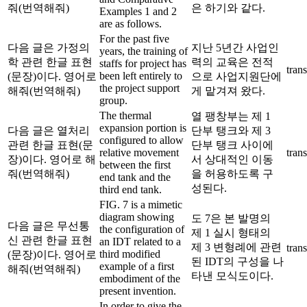
줘(번역해줘)
은 하기와 같다.
Examples 1 and 2
are as follows.
For the past five
다음 글은 가정의
지난 5년간 사업인
years, the training of
학 관련 한글 표현
력의 교육은 전적
staffs for project has
trans
been left entirely to
(문장)이다. 영어로
으로 사업지원단에
the project support
해줘(번역해줘)
게 맡겨져 왔다.
group.
The thermal
열 팽창부는 제 1
expansion portion is
다음 글은 열처리
단부 탱크와 제 3
configured to allow
관련 한글 표현(문
단부 탱크 사이에
relative movement
trans
장)이다. 영어로 해
서 상대적인 이동
between the first
줘(번역해줘)
을 허용하도록 구
end tank and the
성된다.
third end tank.
FIG. 7 is a mimetic
diagram showing
도 7은 본 발명의
다음 글은 무선통
the configuration of
제 1 실시 형태의
신 관련 한글 표현
an IDT related to a
제 3 변형례에 관련
trans
third modified
(문장)이다. 영어로
된 IDT의 구성을 나
example of a first
해줘(번역해줘)
타낸 모식도이다.
embodiment of the
present invention.
In order to give the