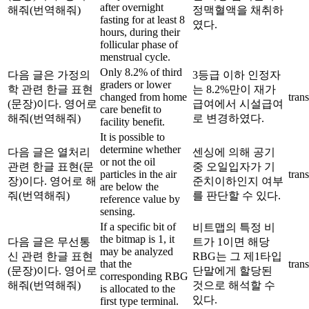
after overnight
해줘(번역해줘)
정맥혈액을 채취하
fasting for at least 8
였다.
hours, during their
follicular phase of
menstrual cycle.
Only 8.2% of third
다음 글은 가정의
3등급 이하 인정자
graders or lower
학 관련 한글 표현
는 8.2%만이 재가
changed from home
trans
(문장)이다. 영어로
급여에서 시설급여
care benefit to
해줘(번역해줘)
로 변경하였다.
facility benefit.
It is possible to
determine whether
다음 글은 열처리
센싱에 의해 공기
or not the oil
관련 한글 표현(문
중 오일입자가 기
particles in the air
trans
장)이다. 영어로 해
준치이하인지 여부
are below the
줘(번역해줘)
를 판단할 수 있다.
reference value by
sensing.
If a specific bit of
비트맵의 특정 비
the bitmap is 1, it
다음 글은 무선통
트가 1이면 해당
may be analyzed
신 관련 한글 표현
RBG는 그 제1타입
that the
trans
(문장)이다. 영어로
단말에게 할당된
corresponding RBG
해줘(번역해줘)
것으로 해석할 수
is allocated to the
있다.
first type terminal.