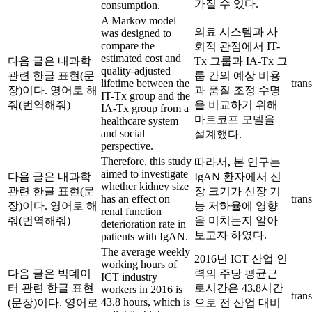
가질 수 있다.
consumption.
A Markov model
의료 시스템과 사
was designed to
compare the
회적 관점에서 IT-
estimated cost and
다음 글은 내과학
Tx 그룹과 IA-Tx 그
quality-adjusted
관련 한글 표현(문
룹 간의 예상 비용
lifetime between the
trans
장)이다. 영어로 해
과 품질 조정 수명
IT-Tx group and the
줘(번역해줘)
을 비교하기 위해
IA-Tx group from a
마르코프 모델을
healthcare system
and social
설계했다.
perspective.
Therefore, this study
따라서, 본 연구는
aimed to investigate
다음 글은 내과학
IgAN 환자에서 신
whether kidney size
관련 한글 표현(문
장 크기가 신장 기
has an effect on
trans
장)이다. 영어로 해
능 저하율에 영향
renal function
줘(번역해줘)
을 미치는지 알아
deterioration rate in
보고자 하였다.
patients with IgAN.
The average weekly
2016년 ICT 산업 인
working hours of
다음 글은 빅데이
력의 주당 평균근
ICT industry
터 관련 한글 표현
로시간은 43.8시간
workers in 2016 is
trans
43.8 hours, which is
(문장)이다. 영어로
으로 전 산업 대비