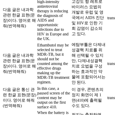
고강도 항 레트로
high-intensity
antiretroviral
바이러스 요법의
다음 글은 내과학
therapy is reducing
개발로 유럽 및 영
관련 한글 표현(문
the diagnosis of
국에서 AIDS 진단
trans
AIDS and
장)이다. 영어로 해
및 HIV로 인한 기
opportunistic
줘(번역해줘)
회 감염이 감소되
infections due to
고 있다.
HIV in Europe and
the UK.
에탐부톨은 다제내
Ethambutol may be
selected to treat
성결핵 치료를 위
MDR-TB, but it
다음 글은 내과학
해 선택될 수 있지
should not be
관련 한글 표현(문
만, 다제내성결핵
counted among the
trans
장)이다. 영어로 해
치료 요법을 구성
effective drugs
줘(번역해줘)
하는 효과적인 약
making up the
물에 포함되어서는
MDR-TB treatment
regimen.
안 된다.
In this case, a
다음 글은 통신 관
이 경우, 콘텐츠의
paused screen of the
련 한글 표현(문장)
정지 화면이 제 1
content may be
trans
이다. 영어로 해줘
면(410)에 출력될
output on the first
(번역해줘)
수도 있다.
surface 410.
When the battery is
전지는 충전하면