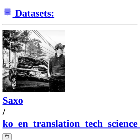
Datasets:
Saxo
/
ko_en_translation_tech_science