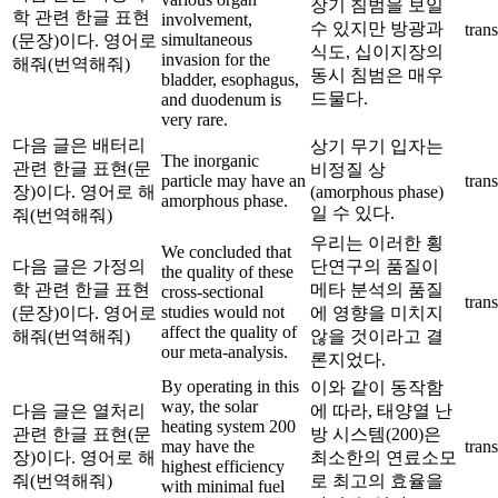
장기 침범을 보일
학 관련 한글 표현
involvement,
수 있지만 방광과
trans
simultaneous
(문장)이다. 영어로
식도, 십이지장의
invasion for the
해줘(번역해줘)
동시 침범은 매우
bladder, esophagus,
드물다.
and duodenum is
very rare.
다음 글은 배터리
상기 무기 입자는
The inorganic
관련 한글 표현(문
비정질 상
particle may have an
trans
장)이다. 영어로 해
(amorphous phase)
amorphous phase.
일 수 있다.
줘(번역해줘)
우리는 이러한 횡
We concluded that
다음 글은 가정의
단연구의 품질이
the quality of these
학 관련 한글 표현
메타 분석의 품질
cross-sectional
trans
studies would not
(문장)이다. 영어로
에 영향을 미치지
affect the quality of
해줘(번역해줘)
않을 것이라고 결
our meta-analysis.
론지었다.
By operating in this
이와 같이 동작함
way, the solar
다음 글은 열처리
에 따라, 태양열 난
heating system 200
관련 한글 표현(문
방 시스템(200)은
may have the
trans
장)이다. 영어로 해
최소한의 연료소모
highest efficiency
줘(번역해줘)
로 최고의 효율을
with minimal fuel