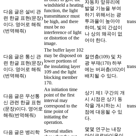
자동차 앞유리에
windshield a heating
발열 기능을 부여
function, the light
다음 글은 설비 관
하기 위해서는 광
transmittance must
련 한글 표현(문장)
투과율이 높아야
be high, and there
trans
이다. 영어로 해줘
must be no
하며, 빛의 간섭이
(번역해줘)
interference of light
나 상의 왜곡이 없
or distortion of the
어야 한다.
image.
The buffer layer 102
may be disposed on
다음 글은 통신 관
절연층(109) 및 차
lower portions of
련 한글 표현(문장)
광 부재(170) 하부
the insulating layer
trans
이다. 영어로 해줘
에는 버퍼층(102)이
109 and the light
(번역해줘)
배치될 수 있다.
blocking member
170.
An initiation time
상기 제1 구간의 개
point of the first
다음 글은 무선통
시 시점은 상기 동
interval may
신 관련 한글 표현
작을 개시하는 시
correspond to the
trans
(문장)이다. 영어로
time point of
점에 대응될 수 있
해줘(번역해줘)
initiating the
다.
operation.
몇몇 연구는 내장
Several studies
다음 글은 병리학
마이크로바이옴이