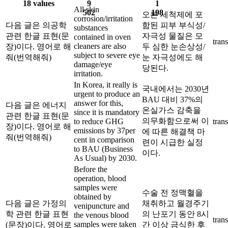
18 values
9
1
All skin
502
198
오븐 세척제에 포
corrosion/irritation
다음 글은 의공학
함된 피부 부식성/
substances
관련 한글 표현(문
자극성 물질은 모
contained in oven
trans
cleaners are also
장)이다. 영어로 해
두 심한 눈손상성/
subject to severe eye
줘(번역해줘)
눈 자극성에도 해
damage/eye
당된다.
irritation.
In Korea, it really is
국내에서는 2030년
urgent to produce an
BAU 대비 37%의
answer for this,
다음 글은 에너지
온실가스 감축을
since it is mandatory
관련 한글 표현(문
의무화함으로써 이
to reduce GHG
trans
장)이다. 영어로 해
emissions by 37per
에 따른 해결책 마
줘(번역해줘)
cent in comparison
련이 시급한 실정
to BAU (Business
이다.
As Usual) by 2030.
Before the
operation, blood
samples were
수술 전 정맥혈을
obtained by
다음 글은 가정의
채취하고 월경주기
venipuncture and
학 관련 한글 표현
의 난포기 동안 8시
the venous blood
trans
samples were taken
(문장)이다. 영어로
간 이상 금식한 후