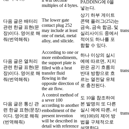
it will become
PADDING에 0을
multiples of 4 bytes.
넣는다.
상기 하부 게이트
The lower gate
다음 글은 배터리
콘택 플러그(252)는
contact plug 252
관련 한글 표현(문
금속, 금속 합금, 및
may include at least
trans
장)이다. 영어로 해
실리사이드 중에서
one of metal, metal
줘(번역해줘)
적어도 하나를 포
alloy, and silicide.
함할 수 있다.
According to one or
하나 이상의 실시
more embodiments,
다음 글은 열처리
예에 따르면, 지지
the support plate is
관련 한글 표현(문
판은 공기 흐름의
filled with a heat
trans
transfer fluid
장)이다. 영어로 해
반대 방향으로 흐
flowing in the
줘(번역해줘)
르는 열전달 유체
opposite direction of
로 충전된다.
the air flow.
A control method of
도 10을 참조하여
a sever 100
다음 글은 통신 관
본 발명의 또 다른
according to another
련 한글 표현(문장)
실시 예에 따른, 서
embodiment of the
trans
present invention
이다. 영어로 해줘
버(100)의 제어 방
will be described in
(번역해줘)
법을 구체적으로
detail with reference
설명한다.