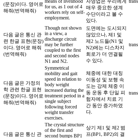
means of livelihood
자영업은 우리에게
trans
(문장)이다. 영어로
for us, as 1 out of 4
매우 중요한 생계
해줘(번역해줘)
workers rely on self-
수단이라고 볼 수
employment.
있다.
Though not shown
도면에는 도시되지
in a view, a
다음 글은 통신 관
않았으나, 제1 및
discharge circuit
련 한글 표현(문장)
제2 노드들(N1 및
may be further
trans
이다. 영어로 해줘
N2)에는 디스차지
coupled to the first
(번역해줘)
회로가 더 연결될
and second nodes
수 있다.
N1 and N2.
Symmetrical
체중에 대한 대칭
mobility and gait
speed in relation to
이동성 및 보행 속
다음 글은 가정의
body weight
도는 강제 체중 이
학 관련 한글 표현
increased during the
동 운동 후 단일 피
trans
treatment period in a
(문장)이다. 영어로
험자에서 치료 기
single subject
해줘(번역해줘)
간 동안 증가하였
following forced
다.
weight transfer
exercises.
The crystal structure
상기 제1 및 제2 범
of the first and
다음 글은 통신 관
프(BP1, BP2)의 결
second bumps BP1