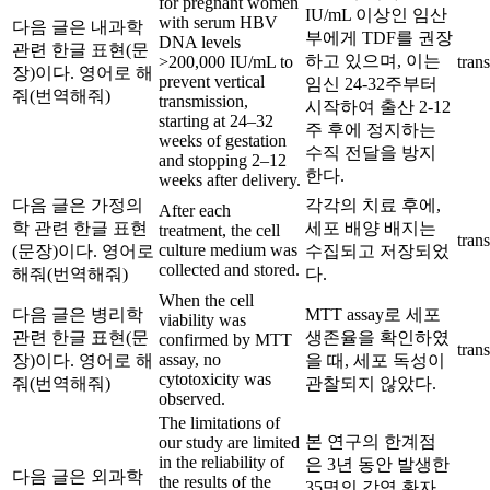
for pregnant women
IU/mL 이상인 임산
with serum HBV
다음 글은 내과학
부에게 TDF를 권장
DNA levels
관련 한글 표현(문
하고 있으며, 이는
>200,000 IU/mL to
trans
장)이다. 영어로 해
prevent vertical
임신 24-32주부터
줘(번역해줘)
transmission,
시작하여 출산 2-12
starting at 24–32
주 후에 정지하는
weeks of gestation
수직 전달을 방지
and stopping 2–12
한다.
weeks after delivery.
다음 글은 가정의
각각의 치료 후에,
After each
학 관련 한글 표현
세포 배양 배지는
treatment, the cell
trans
culture medium was
(문장)이다. 영어로
수집되고 저장되었
collected and stored.
해줘(번역해줘)
다.
When the cell
다음 글은 병리학
MTT assay로 세포
viability was
관련 한글 표현(문
생존율을 확인하였
confirmed by MTT
trans
assay, no
장)이다. 영어로 해
을 때, 세포 독성이
cytotoxicity was
줘(번역해줘)
관찰되지 않았다.
observed.
The limitations of
본 연구의 한계점
our study are limited
in the reliability of
은 3년 동안 발생한
다음 글은 외과학
the results of the
35명의 감염 환자