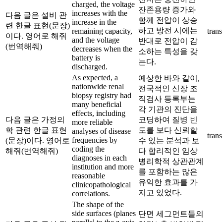
charged, the voltage
잔존용량 증가와
increases with the
다음 글은 설비 관
함께 전압이 상승
increase in the
련 한글 표현(문장)
하고 방전 시에는
remaining capacity,
trans
이다. 영어로 해줘
and the voltage
반대로 전압이 감
(번역해줘)
decreases when the
소하는 특성을 갖
battery is
는다.
discharged.
As expected, a
예상한 바와 같이,
nationwide renal
전국적인 신장 조
biopsy registry had
직검사 등록부는
many beneficial
각 기관의 진단을
effects, including
다음 글은 가정의
코딩하여 질병 빈
more reliable
학 관련 한글 표현
도를 보다 신뢰할
analyses of disease
trans
frequencies by
(문장)이다. 영어로
수 있는 분석과 보
coding the
해줘(번역해줘)
다 합리적인 임상
diagnoses in each
병리학적 상관관계
institution and more
를 포함하는 많은
reasonable
유익한 효과를 가
clinicopathological
지고 있었다.
correlations.
The shape of the
side surfaces (planes
단면 세그먼트들의