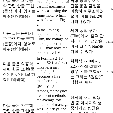
다음 글은 재료공
금형 중력주조 시
molded gravitational
학 관련 한글 표현
편을 동일 금형을
casting specimens
trans
were cast using the
(문장)이다. 영어로
이용하여 주조하였
same mold, which
해줘(번역해줘)
으며, 이를 Fig. 2에
was shown in Fig.
나타내었다.
2.
In the limiting
제한 동작 구간
다음 글은 동력기
operation interval
(Tlim)에서, 출력 단
관 관련 한글 표현
Tlim, the voltage of
자(OUT)의 전압은
trans
the output terminal
(문장)이다. 영어로
바닥 크기(Vbtm)를
OUT may have the
해줘(번역해줘)
가질 수 있다.
bottom level Vbtm.
In Formula 2-10,
화학식 2-10에서,
when Z2 is a direct
다음 글은 의공학
Z2가 직접 결합인
linkage, a ring
관련 한글 표현(문
경우, Si를 포함하
including Si
trans
장)이다. 영어로 해
becomes a five-
는 고리는 5원환(오
줘(번역해줘)
member ring
각형)이 된다.
(pentagon).
Among the physical
treatment methods,
신체적 처치 적용
the average total
법 중 마사지의 총
duration of massage
다음 글은 간호학
중재기간 평균은
was 12.7 days, the
관련 한글 표현(문