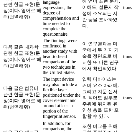
해 언어 표현 문제,
language
관련 한글 표현(문
이해도, 설문지 작
expressions, the
trans
장)이다. 영어로 해
degree of
성에 소요되는 시
줘(번역해줘)
comprehension and
간 등을 조사하였
time needed to
다.
complete the
questionnaire.
The findings were
이 연구결과는 미
confirmed in
다음 글은 내과학
국에서 두 가지 기
another study with
관련 한글 표현(문
술을 정면으로 비
head-to-head
trans
장)이다. 영어로 해
comparison of the
교한 또 다른 연구
줘(번역해줘)
two techniques in
에서 확인되었다.
the United States.
The input device
입력 디바이스는
may also include a
커버 요소 아래에,
다음 글은 컴퓨터
flexible layer
그리고 지문 센서
관련 한글 표현(문
positioned under the
의 적어도 일부분
trans
cover element and
장)이다. 영어로 해
주위에 위치된 유
around at least a
줘(번역해줘)
연성 층을 또한 포
portion of the
fingerprint sensor.
함할 수 있다.
In addition, for
또한 비교를 위해
comparison, the