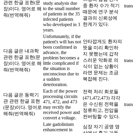
관련 한글 표현(문
study analysis due
중 환자 수가 적기
trans
to the small number
장)이다. 영어로 해
때문에 연구 분석
of patients in the 35
줘(번역해줘)
결과의 신뢰성에
infected patients
한계가 있다.
who developed in 3
years.
Unfortunately, if the
안타깝게도 환자의
patient's will has not
been confirmed in
뜻을 미리 확인하
다음 글은 내과학
advance, the
지 못했는데 갑작
관련 한글 표현(문
problem becomes a
스러운 악화로 의
trans
little complicated if
장)이다. 영어로 해
식이 없는 상황이
the situation is
줘(번역해줘)
라면 문제는 조금
unconscious due to
복잡해 진다.
a sudden
deterioration.
Each of the power
전력 처리 회로들
다음 글은 동력기
processing circuits
(471,472,473) 각각
관 관련 한글 표현
471, 472, and 473
은 수신된 전력을
trans
may rectify the
(문장)이다. 영어로
정류하고, 전압을
received power and
해줘(번역해줘)
컨버팅할 수 있다.
convert a voltage.
Late gadolinium
심장 자기 공명 영
enhancement in
상에서 후기 가돌