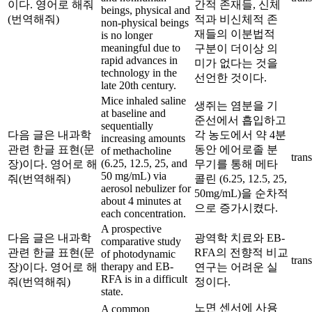
이다. 영어로 해줘
간적 존재들, 신체
beings, physical and
(번역해줘)
적과 비신체적 존
non-physical beings
재들의 이분법적
is no longer
meaningful due to
구분이 더이상 의
rapid advances in
미가 없다는 것을
technology in the
선언한 것이다.
late 20th century.
Mice inhaled saline
생쥐는 염분을 기
at baseline and
준선에서 흡입하고
sequentially
다음 글은 내과학
각 농도에서 약 4분
increasing amounts
관련 한글 표현(문
동안 에어로졸 분
of methacholine
trans
(6.25, 12.5, 25, and
장)이다. 영어로 해
무기를 통해 메타
50 mg/mL) via
줘(번역해줘)
콜린 (6.25, 12.5, 25,
aerosol nebulizer for
50mg/mL)을 순차적
about 4 minutes at
으로 증가시켰다.
each concentration.
A prospective
다음 글은 내과학
광역학 치료와 EB-
comparative study
관련 한글 표현(문
RFA의 전향적 비교
of photodynamic
trans
therapy and EB-
장)이다. 영어로 해
연구는 어려운 실
RFA is in a difficult
줘(번역해줘)
정이다.
state.
노면 센서에 사용
A common