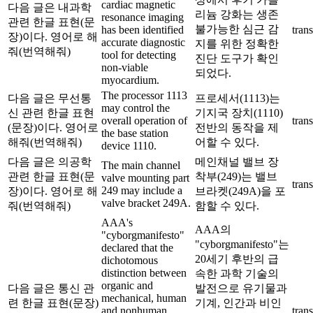
cardiac magnetic
다음 글은 내과학
리늄 강화는 생존
resonance imaging
관련 한글 표현(문
불가능한 심근 감
has been identified
trans
장)이다. 영어로 해
accurate diagnostic
지를 위한 정확한
줘(번역해줘)
tool for detecting
진단 도구가 확인
non-viable
되었다.
myocardium.
The processor 1113
다음 글은 무선통
프로세서(1113)는
may control the
신 관련 한글 표현
기지국 장치(1110)
overall operation of
trans
(문장)이다. 영어로
전반의 동작을 제
the base station
해줘(번역해줘)
어할 수 있다.
device 1110.
다음 글은 의공학
메인채널 밸브 장
The main channel
관련 한글 표현(문
착부(249)는 밸브
valve mounting part
trans
249 may include a
장)이다. 영어로 해
브라켓(249A)을 포
valve bracket 249A.
줘(번역해줘)
함할 수 있다.
AAA's
AAA의
"cyborgmanifesto"
"cyborgmanifesto"는
declared that the
20세기 후반의 급
dichotomous
distinction between
속한 과학 기술의
organic and
다음 글은 통신 관
발전으로 유기물과
mechanical, human
련 한글 표현(문장)
기계, 인간과 비인
and nonhuman
trans