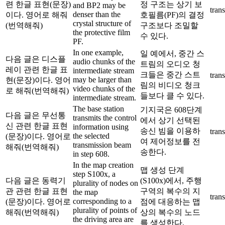
련 한글 표현(문장)
정 구조는 상기 보
and BP2 may be
trans
denser than the
이다. 영어로 해줘
호필름(PF)의 결정
crystal structure of
(번역해줘)
구조보다 조밀할
the protective film
수 있다.
PF.
In one example,
일 예에서, 중간 스
다음 글은 디스플
audio chunks of the
트림의 오디오 청
레이 관련 한글 표
intermediate stream
크들은 중간 스트
trans
may be larger than
현(문장)이다. 영어
림의 비디오 청크
video chunks of the
로 해줘(번역해줘)
들보다 클 수 있다.
intermediate stream.
The base station
기지국은 608단계
다음 글은 무선통
transmits the control
에서 상기 선택된
신 관련 한글 표현
information using
송신 빔을 이용하
trans
the selected
(문장)이다. 영어로
여 제어정보를 전
transmission beam
해줘(번역해줘)
송한다.
in step 608.
In the map creation
맵 생성 단계
step S100x, a
다음 글은 동력기
(S100x)에서, 주행
plurality of nodes on
관 관련 한글 표현
구역의 복수의 지
the map
trans
corresponding to a
(문장)이다. 영어로
점에 대응하는 맵
plurality of points of
해줘(번역해줘)
상의 복수의 노드
the driving area are
를 생성한다.