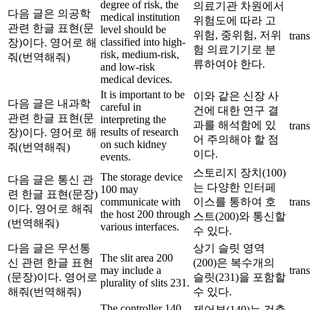
degree of risk, the
의료기관 차원에서
다음 글은 의공학
medical institution
위험도에 따라 고
관련 한글 표현(문
level should be
위험, 중위험, 저위
trans
classified into high-
장)이다. 영어로 해
험 의료기기로 분
risk, medium-risk,
줘(번역해줘)
류하여야 한다.
and low-risk
medical devices.
It is important to be
이와 같은 신장 사
다음 글은 내과학
careful in
건에 대한 연구 결
관련 한글 표현(문
interpreting the
과를 해석함에 있
trans
results of research
장)이다. 영어로 해
어 주의해야 할 점
on such kidney
줘(번역해줘)
이다.
events.
스토리지 장치(100)
The storage device
다음 글은 통신 관
는 다양한 인터페
100 may
련 한글 표현(문장)
communicate with
이스를 통하여 호
trans
이다. 영어로 해줘
the host 200 through
스트(200)와 통신할
(번역해줘)
various interfaces.
수 있다.
다음 글은 무선통
상기 슬릿 영역
The slit area 200
신 관련 한글 표현
(200)은 복수개의
may include a
trans
(문장)이다. 영어로
슬릿(231)을 포함할
plurality of slits 231.
해줘(번역해줘)
수 있다.
The controller 140
제어부(140)는 검출