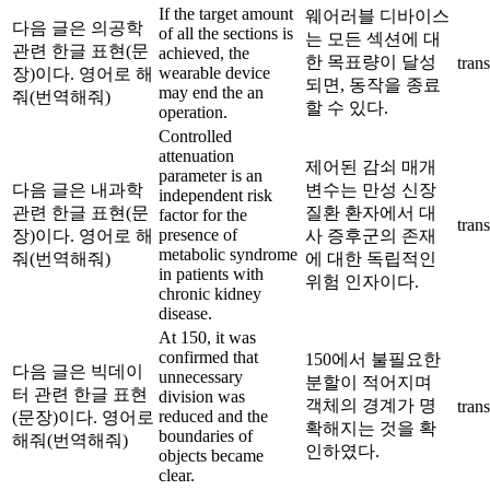
If the target amount
웨어러블 디바이스
다음 글은 의공학
of all the sections is
는 모든 섹션에 대
관련 한글 표현(문
achieved, the
한 목표량이 달성
trans
wearable device
장)이다. 영어로 해
되면, 동작을 종료
may end the an
줘(번역해줘)
할 수 있다.
operation.
Controlled
attenuation
제어된 감쇠 매개
parameter is an
다음 글은 내과학
변수는 만성 신장
independent risk
관련 한글 표현(문
질환 환자에서 대
factor for the
trans
presence of
장)이다. 영어로 해
사 증후군의 존재
metabolic syndrome
줘(번역해줘)
에 대한 독립적인
in patients with
위험 인자이다.
chronic kidney
disease.
At 150, it was
confirmed that
150에서 불필요한
다음 글은 빅데이
unnecessary
분할이 적어지며
터 관련 한글 표현
division was
객체의 경계가 명
trans
reduced and the
(문장)이다. 영어로
확해지는 것을 확
boundaries of
해줘(번역해줘)
인하였다.
objects became
clear.