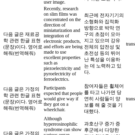
user image.
Recently, research
on slim films was
최근에 전자기기의
concentrated on the
소형화와 집적화
direction of
방향으로 박막 연
miniaturization and
다음 글은 재료공
구의 초점이 모아
integration of
학 관련 한글 표현
지고 있으며 강유
electronic products,
trans
and efforts are being
(문장)이다. 영어로
전체의 압전성 및
made to use
해줘(번역해줘)
초전성 등의 뛰어
excellent properties
난 특성을 이용하
such as
는 데 노력하고 있
piezoelectricity and
다.
pyroelectricity of
ferroelectrics.
참여자들은 휠체어
Participants
다음 글은 가정의
를 타고 나가면 당
expected that people
학 관련 한글 표현
would give way if
연히 사람들이 양
trans
(문장)이다. 영어로
they got on a
보를 해 줄 것을 기
해줘(번역해줘)
wheelchair.
대했다.
Although
과호산구 증가 증
hypereosinophilic
syndrome can show
후군에서 다양한
다음 글은 가정의
various organ