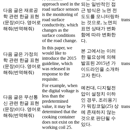
approach used in the
되는 일반적인 접
road surface sensors
다음 글은 재료공
근 방식은 노면 전
is the monitoring of
학 관련 한글 표현
도도를 모니터링하
road surface
trans
(문장)이다. 영어로
는 것으로, 노면의
conductivity, which
해줘(번역해줘)
표면 상태가 변화
changes as the
함에 따라 변화한
surface conditions
of the road change.
다.
In this paper, we
본 고에서는 이러
would like to
다음 글은 가정의
한 필요성에 의해
introduce the 2015
학 관련 한글 표현
발표된 2015년 가
guideline, which
trans
(문장)이다. 영어로
was released in
이드라인을 소개하
해줘(번역해줘)
response to the
고자 한다.
requisite.
For example, when
예컨대, 디지털전
the digital voltage is
압이 설정치 이하
less than the
다음 글은 무선통
인 경우, 조리용기
predetermined
신 관련 한글 표현
가 워킹코일(25) 상
value, it may be
trans
(문장)이다. 영어로
determined that the
에 존재하지 않는
해줘(번역해줘)
cooking container
것으로 판단될 수
does not exist on the
있다.
working coil 25.