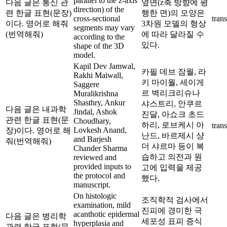
parallel to the z-axis
다음 글은 통신 관
옆면(z축 방향에 평
direction) of the
련 한글 표현(문장)
행한 면)의 모양은
cross-sectional
trans
이다. 영어로 해줘
3차원 모델의 형상
segments may vary
(번역해줘)
에 따라 달라질 수
according to the
있다.
shape of the 3D
model.
Kapil Dev Jamwal,
카필 데브 잠월, 라
Rakhi Maiwall,
키 마이월, 세이게
Saggere
르 벽리크리슈나
Muralikrishna
Shasthry, Ankur
샤스트리, 안쿠르
다음 글은 내과학
Jindal, Ashok
진달, 아쇼크 초드
관련 한글 표현(문
Choudhary,
하리, 로브케시 아
trans
Lovkesh Anand,
장)이다. 영어로 해
난드, 바르제시 샹
and Barjesh
줘(번역해줘)
더 샤르마 등이 복
Chander Sharma
습하고 의전과 원
reviewed and
provided inputs to
고에 입력을 제공
the protocol and
했다.
manuscript.
On histologic
조직학적 검사에서
examination, mild
진피에 경미한 극
acanthotic epidermal
다음 글은 병리학
세포성 표피 증식
hyperplasia and
관련 한글 표현(문