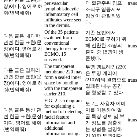
과 혈관주위 림프
perivascular
trans
장)이다. 영어로 해
lymphohistiocytic
조직구 염증세포
줘(번역해줘)
inflammatory cell
침윤이 관찰되었
infiltrates were seen
다.
in the dermis.
Of the 35 patients
기존 요법에서
다음 글은 내과학
switched from
ECMO를 구하기 위
관련 한글 표현(문
conventional
해 전환한 35명의
trans
therapy to rescue
장)이다. 영어로 해
환자 중 15명이 생
ECMO, 15
줘(번역해줘)
존했다.
survived.
The transparent
투명 멤브레인(220)
다음 글은 열처리
membrane 220 may
은 투명 캐리어
관련 한글 표현(문
form a sealed inner
(210)와의 결합으로
trans
space by bonding
장)이다. 영어로 해
밀폐된 내부 공간
with the transparent
줘(번역해줘)
을 형성할 수 있다.
carrier 210.
FIG. 2 is a diagram
도 2는 사용자 이미
for explaining a
다음 글은 통신 관
지를 이용하여 얼
method of detecting
련 한글 표현(문장)
굴 특징 정보 및 부
facial feature
trans
information and
이다. 영어로 해줘
가 정보를 검출하
additional
(번역해줘)
는 방법을 설명하
information using a
기 위한 도면이다.