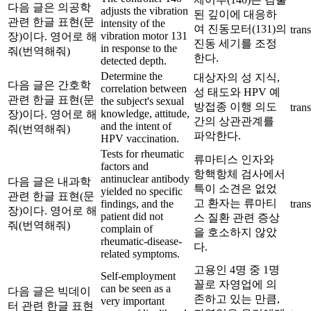
다음 글은 의공학
adjusts the vibration
된 깊이에 대응하
관련 한글 표현(문
intensity of the
여 진동모터(131)의
trans
vibration motor 131
장)이다. 영어로 해
진동 세기를 조정
in response to the
줘(번역해줘)
한다.
detected depth.
Determine the
대상자의 성 지식,
다음 글은 간호학
correlation between
성 태도와 HPV 예
관련 한글 표현(문
the subject's sexual
방접종 이행 의도
trans
knowledge, attitude,
장)이다. 영어로 해
간의 상관관계를
and the intent of
줘(번역해줘)
파악한다.
HPV vaccination.
Tests for rheumatic
류마티스 인자와
factors and
항핵항체 검사에서
antinuclear antibody
다음 글은 내과학
특이 소견은 없었
yielded no specific
관련 한글 표현(문
고 환자는 류마티
findings, and the
trans
장)이다. 영어로 해
patient did not
스 질환 관련 증상
줘(번역해줘)
complain of
을 호소하지 않았
rheumatic-disease-
다.
related symptoms.
고용인 4명 중 1명
Self-employment
꼴로 자영업에 의
can be seen as a
다음 글은 빅데이
존하고 있는 만큼,
very important
터 관련 한글 표현