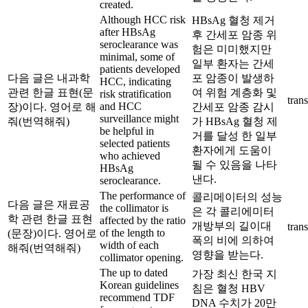
created.
Although HCC risk
HBsAg 혈청 제거
after HBsAg
후 간세포 암종 위
seroclearance was
험은 미미했지만
minimal, some of
일부 환자는 간세
patients developed
다음 글은 내과학
포 암종이 발생하
HCC, indicating
관련 한글 표현(문
여 위험 계층화 및
risk stratification
trans
and HCC
장)이다. 영어로 해
간세포 암종 감시
surveillance might
줘(번역해줘)
가 HBsAg 혈청 제
be helpful in
거를 달성 한 일부
selected patients
환자에게 도움이
who achieved
될 수 있음을 나타
HBsAg
낸다.
seroclearance.
The performance of
콜리메이터의 성능
다음 글은 재료공
the collimator is
은 각 콜리에미터
학 관련 한글 표현
affected by the ratio
개방부의 길이대
trans
of the length to
(문장)이다. 영어로
폭의 비에 의하여
width of each
해줘(번역해줘)
영향을 받는다.
collimator opening.
The up to dated
가장 최신 한국 지
Korean guidelines
침은 혈청 HBV
recommend TDF
DNA 수치가 20만