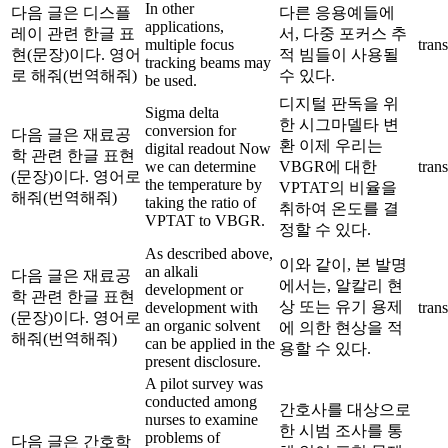
In other
다음 글은 디스플
다른 응용예들에
applications,
레이 관련 한글 표
서, 다중 포커스 추
multiple focus
trans
현(문장)이다. 영어
적 빔들이 사용될
tracking beams may
로 해줘(번역해줘)
수 있다.
be used.
디지털 판독을 위
Sigma delta
한 시그마델타 변
conversion for
다음 글은 재료공
환 이제 우리는
digital readout Now
학 관련 한글 표현
we can determine
VBGR에 대한
trans
(문장)이다. 영어로
the temperature by
VPTAT의 비율을
해줘(번역해줘)
taking the ratio of
취하여 온도를 결
VPTAT to VBGR.
정할 수 있다.
As described above,
이와 같이, 본 발명
an alkali
다음 글은 재료공
에서는, 알칼리 현
development or
학 관련 한글 표현
상 또는 유기 용제
development with
trans
(문장)이다. 영어로
an organic solvent
에 의한 현상을 적
해줘(번역해줘)
can be applied in the
용할 수 있다.
present disclosure.
A pilot survey was
conducted among
간호사를 대상으로
nurses to examine
한 시범 조사를 통
problems of
다음 글은 간호학