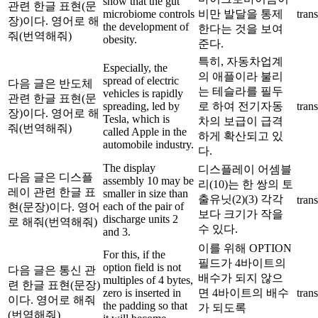
show that the gut
관련 한글 표현(문
microbiome controls
비만 발달을 통제
trans
장)이다. 영어로 해
the development of
한다는 것을 보여
줘(번역해줘)
obesity.
준다.
특히, 자동차업계
Especially, the
의 애플이라 불리
spread of electric
다음 글은 반도체
는 테슬라를 필두
vehicles is rapidly
관련 한글 표현(문
spreading, led by
로 하여 전기자동
trans
장)이다. 영어로 해
Tesla, which is
차의 보급이 급격
줘(번역해줘)
called Apple in the
하게 확산되고 있
automobile industry.
다.
The display
디스플레이 어셈블
다음 글은 디스플
assembly 10 may be
리(10)는 한 쌍의 토
레이 관련 한글 표
smaller in size than
출유닛(2)(3) 각각
trans
each of the pair of
현(문장)이다. 영어
보다 크기가 작을
discharge units 2
로 해줘(번역해줘)
수 있다.
and 3.
이를 위해 OPTION
For this, if the
필드가 4바이트의
option field is not
다음 글은 통신 관
배수가 되지 않으
multiples of 4 bytes,
련 한글 표현(문장)
zero is inserted in
면 4바이트의 배수
trans
이다. 영어로 해줘
the padding so that
가 되도록
(번역해줘)