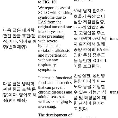
to FIG. 10.
We report a case of
69세 남자 환자가
SCLC with Cushing
호흡기 증상 없이
syndrome due to
심한 저칼륨혈증,
EAS from the
original tumor tissue
대사성 알칼리증
다음 글은 내과학
in a 69-year-old
및 고혈압을 주소
관련 한글 표현(문
male presenting
로 내원한 69세 남
trans
with severe
장)이다. 영어로 해
자 환자에서 원래
hypokalemia,
줘(번역해줘)
종양 조직의 EAS로
metabolic alkalosis,
인한 쿠싱 증후군
and hypertension
without any
을 동반한 SCLC 1
respiratory
예를 보고한다.
symptoms.
만성질환, 성인병
Interest in functional
뿐만 아니라 피부
foods and cosmetics
다음 글은 병리학
노화 등을 예방할
that can prevent
관련 한글 표현(문
chronic diseases and
수 있는 기능성 식
trans
장)이다. 영어로 해
adult diseases as
품 및 화장품에 대
줘(번역해줘)
well as skin aging is
한 관심이 증가하
increasing.
고 있다.
The development of