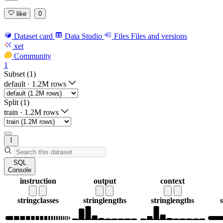
like
0
Dataset card
Data Studio
Files
Files and versions
xet
Community
1
Subset (1)
default
·
1.2M rows
Split (1)
train
·
1.2M rows
SQL
Console
instruction
output
context
string
classes
string
lengths
string
lengths
s