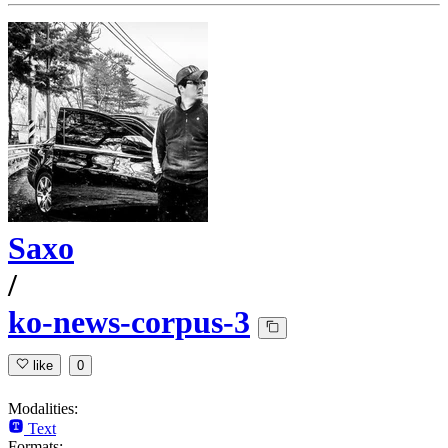
Saxo
/
ko-news-corpus-3
like
0
Modalities:
Text
Formats: