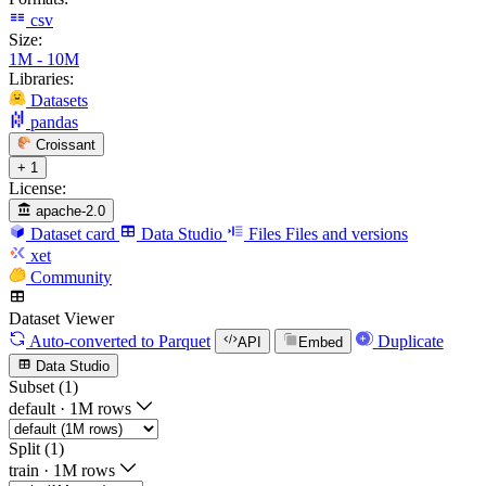
csv
Size:
1M - 10M
Libraries:
Datasets
pandas
Croissant
+ 1
License:
apache-2.0
Dataset card
Data Studio
Files
Files and versions
xet
Community
Dataset Viewer
Auto-converted
to Parquet
Duplicate
API
Embed
Data Studio
Subset (1)
default
·
1M rows
Split (1)
train
·
1M rows