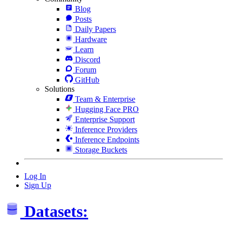
Blog
Posts
Daily Papers
Hardware
Learn
Discord
Forum
GitHub
Solutions
Team & Enterprise
Hugging Face PRO
Enterprise Support
Inference Providers
Inference Endpoints
Storage Buckets
Log In
Sign Up
Datasets: