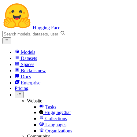
Hugging Face
Models
Datasets
Spaces
Buckets
new
Docs
Enterprise
Pricing
Website
Tasks
HuggingChat
Collections
Languages
Organizations
Community