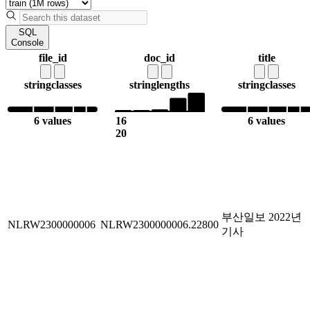
SQL
Console
file_id
doc_id
title
string
classes
string
lengths
string
classes
6 values
16
6 values
20
부산일보 2022년
NLRW2300000006
NLRW2300000006.22800
기사