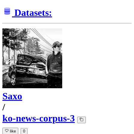
Datasets:
Saxo
/
ko-news-corpus-3
like
0