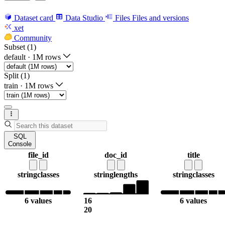
Dataset card
Data Studio
Files
Files and versions
xet
Community
Subset (1)
default
·
1M rows
Split (1)
train
·
1M rows
SQL
Console
file_id
doc_id
title
string
classes
string
lengths
string
classes
6 values
16
6 values
20