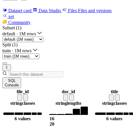
Dataset card
Data Studio
Files
Files and versions
xet
Community
Subset (1)
default
·
1M rows
Split (1)
train
·
1M rows
SQL
Console
file_id
doc_id
title
string
classes
string
lengths
string
classes
6 values
16
6 values
20