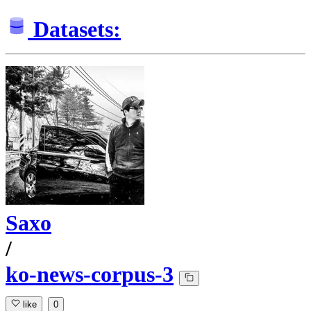
Datasets:
Saxo
/
ko-news-corpus-3
like
0