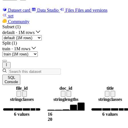
Dataset card
Data Studio
Files
Files and versions
xet
Community
Subset (1)
default
·
1M rows
Split (1)
train
·
1M rows
SQL
Console
file_id
doc_id
title
string
classes
string
lengths
string
classes
6 values
16
6 values
20