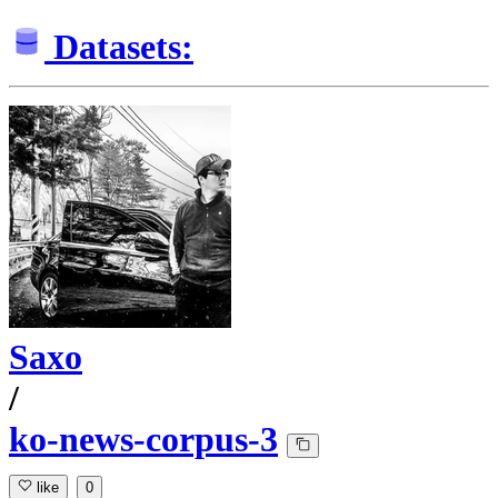
Datasets:
Saxo
/
ko-news-corpus-3
like
0