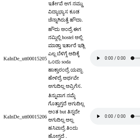
ಇರ್ತೇವೆ ಆಗ ನಮ್ದು
ವಿದ್ಯಾಭ್ಯಾಸ ಕೂಡ
ಚೆನ್ನಾಗಿರುತ್ತೆ ಹೌದಾ.
ಹೌದು ಅಂದ್ರೆ ಈಗ
ನಮ್ಗಿಲ್ಲಿ hostel ಅಲ್ಲಿ
ಮಾಡ್ತಾ ಇರ್ತಾರೆ ಇಡ್ಲಿ
ಎಲ್ಲ ಬೆಳಿಗ್ಗೆ ಅದಿಕ್ಕೆ
KaInDe_utt00015205
ಒಂದು soda
ಹಾಕ್ತಾರಂದ್ರೆ ಯಪ್ಪಾ
ಹೇಳಿದ್ರೆ ಅರ್ಥವೇ
ಆಗುದಿಲ್ಲ ಅವ್ರಿಗೆಸ.
ತಿನ್ನುವಾಗ ನಮ್ಗೆ
ಗೊತ್ತಾಗ್ತದೆ ಆಗುದಿಲ್ಲ
ಅಂತ but ತಿನ್ನದೇ
KaInDe_utt00015206
ಆಗುದಿಲ್ಲ ಅಲ್ಲ
ಹಸಿವಾದ್ರೆ ತಿಂದು
ಹೋಗ್ತದೆ .