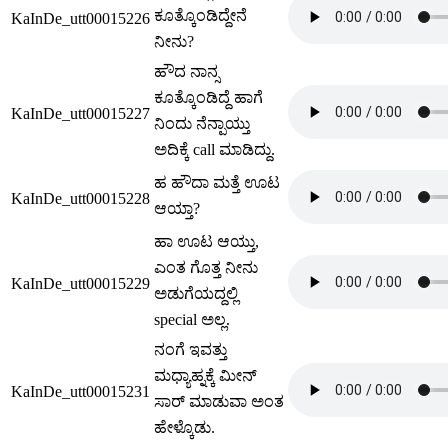
ಕೂತ್ಕೊಂಡಿದ್ದೇನೆ
KaInDe_utt00015226
ನೀನು?
ಹೌದ ನಾನ್ಸ
ಕೂತ್ಕೊಂಡಿದ್ದೆ ಹಾಗೆ
KaInDe_utt00015227
ನಿಂದು ನೆನ್ಪಾಯ್ತು
ಅದಿಕ್ಕೆ call ಮಾಡಿದ್ದು.
ಹ ಹೌದಾ ಮತ್ತೆ ಊಟ
KaInDe_utt00015228
ಆಯ್ತಾ?
ಹಾ ಊಟ ಆಯ್ತು,
ಎಂತ ಗೊತ್ತ ನೀನು
KaInDe_utt00015229
ಅಡುಗೆಯದ್ದಲ್ಲಿ
special ಅಲ್ಲ.
ನಂಗೆ ಇವತ್ತು
ಮಧ್ಯಾಹ್ನಕ್ಕೆ ಮೀನ್
KaInDe_utt00015231
ಸಾರ್ ಮಾಡುವಾ ಅಂತ
ಹೇಳ್ಕೊಡು.