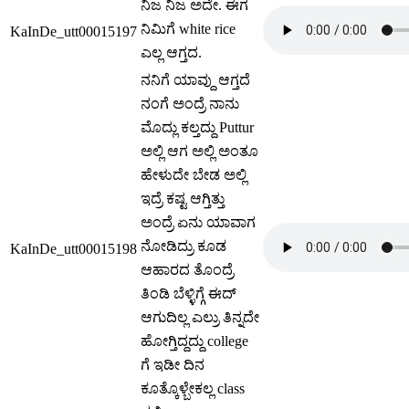
ನಿಜ ನಿಜ ಅದೇ. ಈಗ
ನಿಮಿಗೆ white rice
KaInDe_utt00015197
ಎಲ್ಲ ಆಗ್ತದ.
ನನಿಗೆ ಯಾವ್ದು ಆಗ್ತದೆ
ನಂಗೆ ಅಂದ್ರೆ ನಾನು
ಮೊದ್ಲು ಕಲ್ತದ್ದು Puttur
ಅಲ್ಲಿ ಆಗ ಅಲ್ಲಿ ಅಂತೂ
ಹೇಳುದೇ ಬೇಡ ಅಲ್ಲಿ
ಇದ್ರೆ ಕಷ್ಟ ಆಗ್ತಿತ್ತು
ಅಂದ್ರೆ ಏನು ಯಾವಾಗ
ನೋಡಿದ್ರು ಕೂಡ
KaInDe_utt00015198
ಆಹಾರದ ತೊಂದ್ರೆ
ತಿಂಡಿ ಬೆಳ್ಳಿಗ್ಗೆ ಈದ್
ಆಗುದಿಲ್ಲ ಎಲ್ರು ತಿನ್ನದೇ
ಹೋಗ್ತಿದ್ದದ್ದು college
ಗೆ ಇಡೀ ದಿನ
ಕೂತ್ಕೊಳ್ಬೇಕಲ್ಲ class