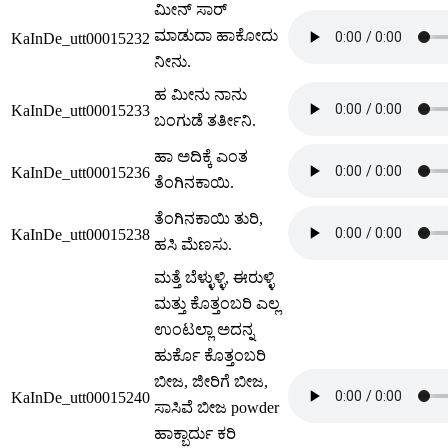
ಮೀನ್ ಸಾರ್
ಮಾಡುದಾ ಹಾಕೋದು
KaInDe_utt00015232
ನೀನು.
ಹ ಮೀನು ನಾನು
KaInDe_utt00015233
ಬಂಗುಡೆ ತರ್ತೀನಿ.
ಹಾ ಅದಿಕ್ಕೆ ಎಂತ
KaInDe_utt00015236
ತೆಂಗಿನಕಾಯಿ.
ತೆಂಗಿನಕಾಯಿ ತುರಿ,
KaInDe_utt00015238
ಹಸಿ ಮೆಣಸು.
ಮತ್ತೆ ಬೆಳ್ಳುಳ್ಳಿ, ಈರುಳ್ಳಿ
ಮತ್ತು ಕೊತ್ತಂಬರಿ ಎಲ್ಲ
ಉಂಟಲ್ಲಾ ಅದನ್ನ
ಹುರ್ಕೊ ಕೊತ್ತಂಬರಿ
ಬೀಜ, ಜೀರಿಗೆ ಬೀಜ,
KaInDe_utt00015240
ಸಾಸಿವೆ ಬೀಜ powder
ಹಾಕ್ಬಾರ್ದು ಕರಿ