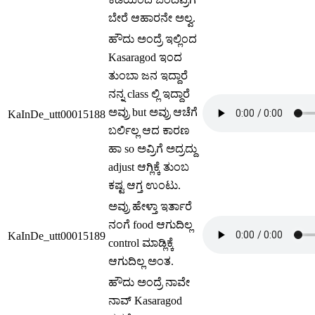
ಬೇರೆ ಆಹಾರನೇ ಅಲ್ವ.
ಹೌದು ಅಂದ್ರೆ ಇಲ್ಲಿಂದ
Kasaragod ಇಂದ
ತುಂಬಾ ಜನ ಇದ್ದಾರೆ
ನನ್ನ class ಲ್ಲಿ ಇದ್ದಾರೆ
ಅವ್ರು but ಅವ್ರು ಆಚೆಗೆ
KaInDe_utt00015188
ಬರ್ಲಿಲ್ಲ ಆದ ಕಾರಣ
ಹಾ so ಅವ್ರಿಗೆ ಅದ್ರದ್ದು
adjust ಆಗ್ಲಿಕ್ಕೆ ತುಂಬ
ಕಷ್ಟ ಆಗ್ತ ಉಂಟು.
ಅವ್ರು ಹೇಳ್ತಾ ಇರ್ತಾರೆ
ನಂಗೆ food ಆಗುದಿಲ್ಲ
KaInDe_utt00015189
control ಮಾಡ್ಲಿಕ್ಕೆ
ಆಗುದಿಲ್ಲ ಅಂತ.
ಹೌದು ಅಂದ್ರೆ ನಾವೇ
ನಾವ್ Kasaragod