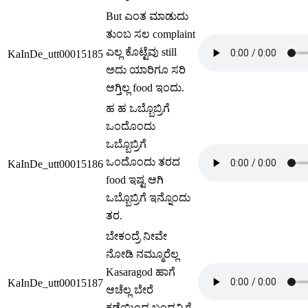
But ಎಂತ ಮಾಡುದು
ತುಂಬ ಸಲ complaint
ಎಲ್ಲ ಕೊಟ್ಟೆವು still
KaInDe_utt00015185
ಅದು ಯಾರಿಗೂ ಸರಿ
ಆಗ್ತಿಲ್ಲ food ಇಂದು.
ಹ ಹ ಒಬ್ಬೊಬ್ರಿಗೆ
ಒಂದೊಂದು
ಒಬ್ಬೊಬ್ರಿಗೆ
ಒಂದೊಂದು ತರದ
KaInDe_utt00015186
food ಇಷ್ಟ ಆಗಿ
ಒಬ್ಬೊಬ್ರಿಗೆ ಇನ್ನೊಂದು
ತರ.
ಬೇಕಂದ್ರೆ ನೀವೇ
ನೋಡಿ ನಮ್ಮೂರೆಲ್ಲ
Kasaragod ಹಾಗೆ
KaInDe_utt00015187
ಆಚೆಲ್ಲ ಬೇರೆ
ಕಡೆಯಿಂದ ಬಂದವ್ರಿಗೆ