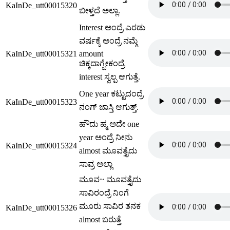
KaInDe_utt00015320
ಬೀಳ್ತದೆ ಅಲ್ಲಾ.
Interest ಅಂದ್ರೆ ಎರಡು
ವರ್ಷಕ್ಕೆ ಅಂದ್ರೆ ನಮ್ಗೆ
KaInDe_utt00015321
amount
ಚಿಕ್ಕದಾಗ್ಬೇಕಂದ್ರೆ
interest ಸ್ವಲ್ಪ ಆಗುತ್ತೆ.
One year ಕಟ್ಟುದಂದ್ರೆ
KaInDe_utt00015323
ನಂಗ್ ಜಾಸ್ತಿ ಆಗುತ್ತ್.
ಹೌದು ಹ್ಮ ಅದೇ one
year ಅಂದ್ರೆ ನೀನು
KaInDe_utt00015324
almost ಮೂವತ್ತೈದು
ಸಾವ್ರ ಅಲ್ಲಾ
ಮೂವ~ ಮೂವತ್ತೈದು
ಸಾವಿರಂದ್ರೆ ನಿಂಗೆ
ಮೂರು ಸಾವಿರ ತನಕ
KaInDe_utt00015326
almost ಬರುತ್ತೆ