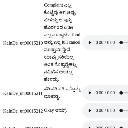
Complaint ಎಲ್ಲ
ಕೊಟ್ಟೆವು ಆಗ ಅವ್ರು
ಹೇಳಿದ್ರು ಆ ಇನ್ನು
ಹೊರಗಿಂದ order
ಎಲ್ಲ ಮಾಡ್ಬಾರ್ದು food
ಅನ್ನು ಎಲ್ಲ full cancel
KaInDe_utt00015210
ಮಾಡ್ತಾಯಿದ್ದೇವೆ
ಯಾವ್ದು ಸರಿಯಿಲ್ಲ
ಅಂತ ಗೊತ್ತಾಗ್ಬೇಕಲ್ಲ
ನಮಿಗೆಸ ಅಂತೆಲ್ಲ
ಹೇಳಿದ್ರು.
ಸರಿ ಸರಿ ಸರಿ ಇನ್ನೊಮ್ಮೆ
KaInDe_utt00015211
ಮಾತಾಡ್ವ.
Okay ಆಯ್ತ್.
KaInDe_utt00015212