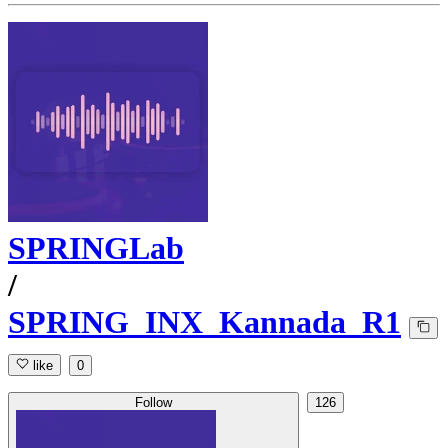
SPRINGLab
/
SPRING_INX_Kannada_R1
like
0
Follow
126