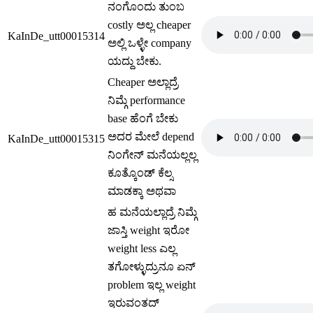
ನಂಗೊಂದು ತುಂಬ
costly ಅಲ್ಲ cheaper
KaInDe_utt00015314
ಅಲ್ಲಿ ಒಳ್ಳೇ company
ಯದ್ದು ಬೇಕು.
Cheaper ಅಲ್ಲಾದ್ರೆ
ನಿಮ್ಗೆ performance
base ಹೆಂಗೆ ಬೇಕು
ಅದರ ಮೇಲೆ depend
KaInDe_utt00015315
ನಿಂಗೇನ್ ಮನೆಯಲ್ಲಲ್ಲ
ಕೂತ್ಕೊಂಡ್ ಕೆಲ್ಸ
ಮಾಡಕ್ಕಾ ಅಥವಾ
ಹ ಮನೆಯಲ್ಲಾದ್ರೆ ನಿಮ್ಗೆ
ಜಾಸ್ತಿ weight ಇರೋ
weight less ಎಲ್ಲ
ತಗೋಳ್ಳುದ್ರುನೂ ಏನ್
problem ಇಲ್ಲ weight
ಇರುವಂತದ್