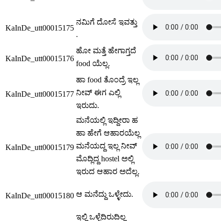
ನಮಿಗೆ ದೋಸೆ ಇವತ್ತು
KaInDe_utt00015175
.
ಹೋ ಮತ್ತೆ ಹೇಗಾಗ್ತದೆ
KaInDe_utt00015176
food ಯೆಲ್ಲ.
ಹಾ food ತೊಂದ್ರೆ ಇಲ್ಲ
ನೀವ್ ಈಗ ಎಲ್ಲಿ
KaInDe_utt00015177
ಇರುದು.
ಮನೆಯಲ್ಲಿ ಇದ್ದೀರಾ ಹ
ಹಾ ಹೇಗೆ ಆಹಾರಯೆಲ್ಲ
ಮನೆಯದ್ದ ಇಲ್ಲ ನೀವ್
KaInDe_utt00015179
ಮೊದ್ಲಿದ್ದ hostel ಅಲ್ಲಿ
ಇರುದ ಆಹಾರ ಅದೆಲ್ಲ.
ಆ ಮನೆದ್ದು ಒಳ್ಳೇದು.
KaInDe_utt00015180
ಇಲ್ಲಿ ಒಳ್ಳೆದಿರುದಿಲ್ಲ