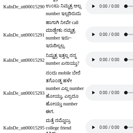
ಉಂಟು ನಿಮ್ಮತ್ರ ಅಲ್ಲ
KaInDe_utt00015290
number ಇಲ್ಲದಿರುದು
ಹಾಗಾಗಿ ನೀವೇ call
ಮಾಡ್ಬೇಕು ನಮ್ಹತ್ರ
KaInDe_utt00015291
number ಇರು~
ಇರುದಿಲ್ಲಲ್ಲ.
ನಿಮ್ಹತ್ರ ಇತ್ತಲ್ಲ ನನ್ನ
KaInDe_utt00015292
number ಏನಾಯ್ತು?
ನಂದು mobile ಬೇರೆ
ತಗೊಂಡ್ನ ಹಳೇ
number ಎಲ್ಲ number
KaInDe_utt00015293
ಹೋಯ್ತು, ಎಲ್ರದೂ
ಹೋಯ್ತು number
ಈಗ.
ಮತ್ತೆ ನಮ್ದೊಬ್ರು
KaInDe_utt00015295
college friend