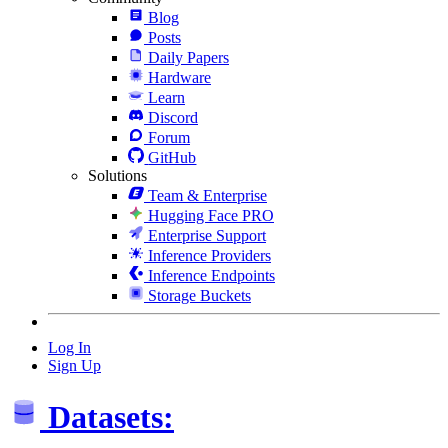
Blog
Posts
Daily Papers
Hardware
Learn
Discord
Forum
GitHub
Solutions
Team & Enterprise
Hugging Face PRO
Enterprise Support
Inference Providers
Inference Endpoints
Storage Buckets
Log In
Sign Up
Datasets: