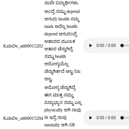
ನಾವೇ ವಿದ್ಯಾರ್ಥಿಗಳು.
ಅಂದ್ರೆ ನಮ್ದು depend
ಆಗುದು health ನಮ್ಮ
mark ಅದೆಲ್ಲ health
depend ಆಗುದಂದ್ರೆ
ಆಹಾರದ ಮೂಲಕ
KaInDe_utt00015202
ಆಹಾರ ಚೆನ್ನಾಗಿದ್ರೆ
ನಮ್ದು health
ಆರೋಗ್ಯಯೆಲ್ಲ
ಚೆನ್ನಾಗಿರ್ತದೆ ಅಲ್ವ ನಿಜ
ಅಲ್ವ.
ಆರೋಗ್ಯ ಚೆನ್ನಾಗಿದ್ರೆ
ಈಗ ಮಾತ್ರ ನಮ್ದು
ವಿದ್ಯಾಭ್ಯಾಸ ನಮ್ದು ಎಲ್ಲ
physically ಆಗಿ ನಾವು
fit ಇದ್ರೆ ನಾವು
KaInDe_utt00015204
mentally ಆಗಿ ಸರಿ