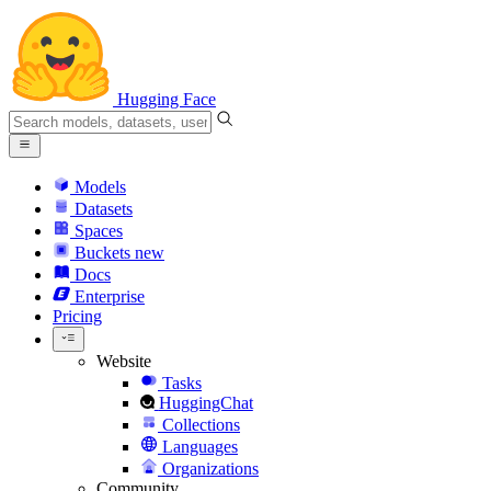
Hugging Face
Models
Datasets
Spaces
Buckets
new
Docs
Enterprise
Pricing
Website
Tasks
HuggingChat
Collections
Languages
Organizations
Community