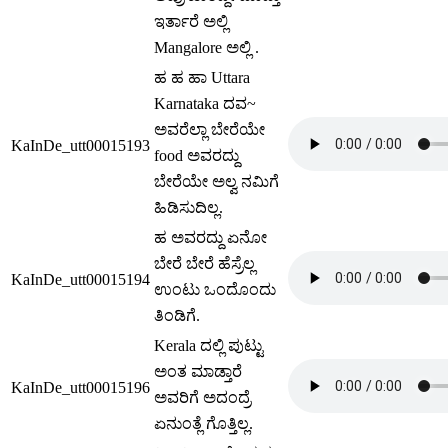
ಇರ್ತಾರೆ ಅಲ್ಲಿ
Mangalore ಅಲ್ಲಿ .
ಹ ಹ ಹಾ Uttara
Karnataka ದವ~
ಅವರೆಲ್ಲಾ ಬೇರೆಯೇ
KaInDe_utt00015193
food ಅವರದ್ದು
ಬೇರೆಯೇ ಅಲ್ವ ನಮಿಗೆ
ಹಿಡಿಸುದಿಲ್ಲ.
ಹ ಅವರದ್ದು ಏನೋ
ಬೇರೆ ಬೇರೆ ಹೆಸ್ರೆಲ್ಲ
KaInDe_utt00015194
ಉಂಟು ಒಂದೊಂದು
ತಿಂಡಿಗೆ.
Kerala ದಲ್ಲಿ ಪುಟ್ಟು
ಅಂತ ಮಾಡ್ತಾರೆ
KaInDe_utt00015196
ಅವರಿಗೆ ಅದಂದ್ರೆ
ಏನುಂತ್ಲೆ ಗೊತ್ತಿಲ್ಲ.