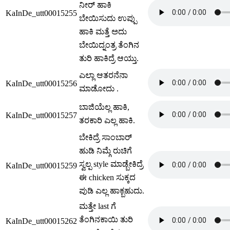
ನೀರ್ ಹಾಕಿ
KaInDe_utt00015255
ಬೇಯಿಸುದು ಉಪ್ಪು
ಹಾಕಿ ಮತ್ತೆ ಅದು
ಬೇಯಿದ್ನಂತ್ರ ತೆಂಗಿನ
ತುರಿ ಹಾಕಿದ್ರೆ ಆಯ್ತು.
ಎಲ್ಲಾ ಆತರನೆನಾ
KaInDe_utt00015256
ಮಾಡೋದು .
ಬಾಜಿಯೆಲ್ಲ ಹಾಕಿ,
KaInDe_utt00015257
ತರಕಾರಿ ಎಲ್ಲ ಹಾಕಿ.
ಬೇಕಿದ್ರೆ ಸಾಂಬಾರ್
ಹುಡಿ ನಿಮ್ಗೆ ರುಚಿಗೆ
ಸ್ವಲ್ಪ style ಮಾಡ್ಬೇಕಿದ್ರೆ
KaInDe_utt00015259
ಈ chicken ಸುಕ್ಕದ
ಪುಡಿ ಎಲ್ಲ ಹಾಕ್ಬಹುದು.
ಮತ್ತೇ last ಗೆ
ತೆಂಗಿನಕಾಯಿ ತುರಿ
KaInDe_utt00015262