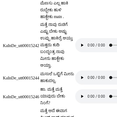
ಮೆಣಸು ಎಲ್ಲ ಹಾಕಿ
ರುಬ್ಬೇಕು ಹುಳಿ
ಹಾಕ್ಬೇಕು main .
ಮತ್ತೆ ನಾವು ರುಚಿಗೆ
ಎಷ್ಟು ಬೇಕು ಅಷ್ಟು
ಉಪ್ಪು ಹಾಕಿದ್ರೆ ಆಯ್ತು
ಮತ್ತದು ಕುದಿ
KaInDe_utt00015242
ಬಂದ್ನಂತ್ರ ನಾವು
ಮೀನು ಹಾಕ್ಬೇಕು
ಆಯ್ತಾ.
ಮಸಾಲೆ ಒಟ್ಟಿಗೆ ಮೀನು
KaInDe_utt00015244
ಹಾಕುದಲ್ಲ.
ಹಾ. ಮತ್ತೆ ಮತ್ತೆ
ಯಾವುದು ಬೇಕು
KaInDe_utt00015246
ನಿಂಗೆ?
ಮತ್ತೆ ಅದೆ ಈವಾಗ