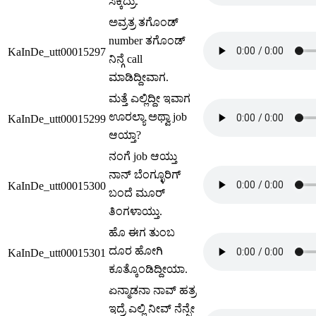
ಸಿಕ್ಕಿದ್ರು.
ಅವ್ರತ್ರ ತಗೊಂಡ್
number ತಗೊಂಡ್
KaInDe_utt00015297
ನಿನ್ಗೆ call
ಮಾಡಿದ್ದೀವಾಗ.
ಮತ್ತೆ ಎಲ್ಲಿದ್ದೀ ಇವಾಗ
ಊರಲ್ಯಾ ಅಥ್ವಾ job
KaInDe_utt00015299
ಆಯ್ತಾ?
ನಂಗೆ job ಆಯ್ತು
ನಾನ್ ಬೆಂಗ್ಳೂರಿಗ್
KaInDe_utt00015300
ಬಂದೆ ಮೂರ್
ತಿಂಗಳಾಯ್ತು.
ಹೊ ಈಗ ತುಂಬ
ದೂರ ಹೋಗಿ
KaInDe_utt00015301
ಕೂತ್ಕೊಂಡಿದ್ದೀಯಾ.
ಏನ್ಮಾಡನಾ ನಾವ್ ಹತ್ರ
ಇದ್ರೆ ಎಲ್ಲಿ ನೀವ್ ನೆನ್ಪೇ