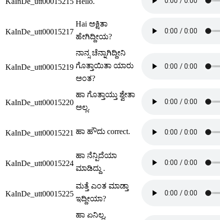
KaInDe_utt00015215
Hello.
Hai ಅಕ್ಷಿತಾ
KaInDe_utt00015217
ಹೇಗಿದ್ದೀಯ?
ನಾನ್ಸ ಚೆನ್ನಾಗಿದ್ದೀನಿ
ಗೊತ್ತಾಯಿತಾ ಯಾರು
KaInDe_utt00015219
ಅಂತ?
ಹಾ ಗೊತ್ತಾಯ್ತು ಶ್ವೇತಾ
KaInDe_utt00015220
ಅಲ್ಲ.
ಹಾ ಹೌದು correct.
KaInDe_utt00015221
ಹಾ ನೆನ್ಪಿದೆಯಾ
KaInDe_utt00015224
ಮಾಡಿದ್ದು .
ಮತ್ತೆ ಎಂತ ಮಾಡ್ತಾ
KaInDe_utt00015225
ಇದ್ದೀಯಾ?
ಹಾ ಏನಿಲ್ಲ,