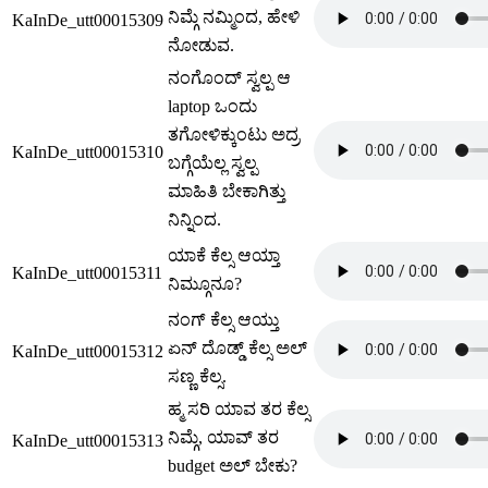
ನಿಮ್ಗೆ ನಮ್ಮಿಂದ, ಹೇಳಿ
KaInDe_utt00015309
ನೋಡುವ.
ನಂಗೊಂದ್ ಸ್ವಲ್ಪ ಆ
laptop ಒಂದು
ತಗೋಳಿಕ್ಕುಂಟು ಅದ್ರ
KaInDe_utt00015310
ಬಗ್ಗೆಯೆಲ್ಲ ಸ್ವಲ್ಪ
ಮಾಹಿತಿ ಬೇಕಾಗಿತ್ತು
ನಿನ್ನಿಂದ.
ಯಾಕೆ ಕೆಲ್ಸ ಆಯ್ತಾ
KaInDe_utt00015311
ನಿಮ್ಗೂನೂ?
ನಂಗ್ ಕೆಲ್ಸ ಆಯ್ತು
ಏನ್ ದೊಡ್ಡ್ ಕೆಲ್ಸ ಅಲ್
KaInDe_utt00015312
ಸಣ್ಣ ಕೆಲ್ಸ.
ಹ್ಮ ಸರಿ ಯಾವ ತರ ಕೆಲ್ಸ
ನಿಮ್ಗೆ, ಯಾವ್ ತರ
KaInDe_utt00015313
budget ಅಲ್ ಬೇಕು?