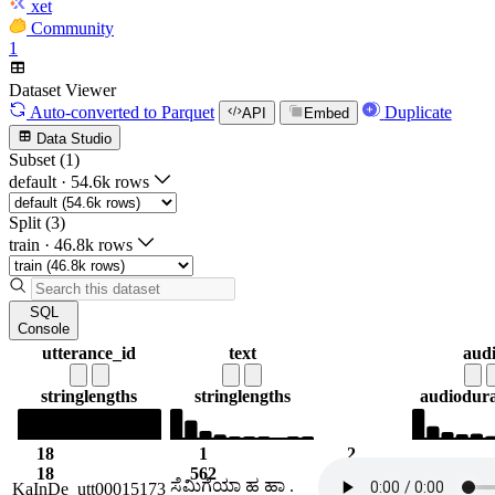
xet
Community
1
Dataset Viewer
Auto-converted
to Parquet
Duplicate
API
Embed
Data Studio
Subset (1)
default
·
54.6k rows
Split (3)
train
·
46.8k rows
SQL
Console
utterance_id
text
aud
string
lengths
string
lengths
audio
dura
18
1
2
18
562
26.9
ಸೆಮಿಗೆಯಾ ಹ ಹಾ .
KaInDe_utt00015173