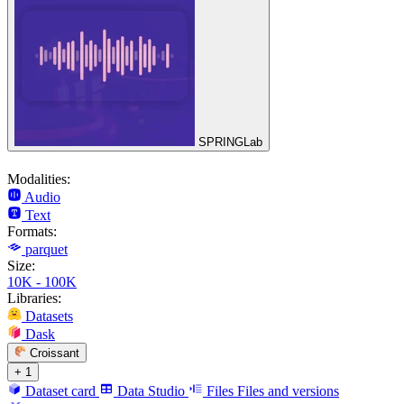
SPRINGLab
Modalities:
Audio
Text
Formats:
parquet
Size:
10K - 100K
Libraries:
Datasets
Dask
Croissant
+ 1
Dataset card
Data Studio
Files
Files and versions