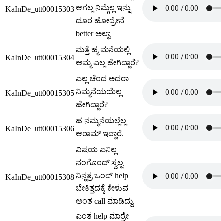
ಆಗಲ್ಲ ನಿಮ್ಗೆಲ್ಲ ಇನ್ನು
KaInDe_utt00015303
ದೂರ ಹೋದ್ರೇನೆ
better ಅಲ್ವಾ
ಮತ್ತೆ ಹ್ಮ ಮನೆಯಲ್ಲಿ
KaInDe_utt00015304
ಅಮ್ಮ ಎಲ್ಲ ಹೇಗಿದ್ದಾರೆ?
ಎಲ್ಲ ಚೆಂದ ಅದರಾ
ನಿಮ್ಮನೆಯಯೆಲ್ಲ
KaInDe_utt00015305
ಹೇಗಿದ್ದಾರೆ?
ಹ ನಮ್ಮನೆಯಲ್ಲೆಲ್ಲ
KaInDe_utt00015306
ಆರಾಮ್ ಇದ್ದಾರೆ.
ವಿಷಯ ಏನಿಲ್ಲ
ನಂಗೊಂದ್ ಸ್ವಲ್ಪ
ನಿನ್ಹತ್ರ ಒಂದ್ help
KaInDe_utt00015308
ಬೇಕಿತ್ತದಕ್ಕೆ ಕೇಳುವ
ಅಂತ call ಮಾಡಿದ್ದು.
ಎಂತ help ಮಾರ್ರೇ