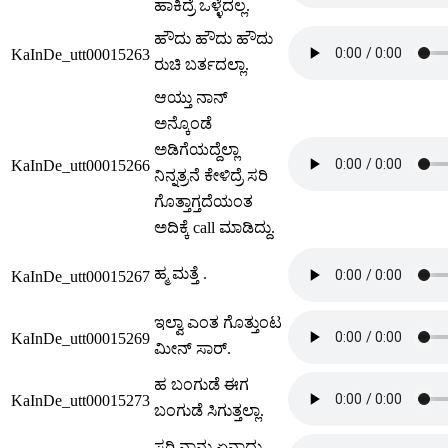
ಹಾಕಿದ್ರೆ ಒಳ್ಳೆದಲ್ಲ.
ಹೌದು ಹೌದು ಹೌದು
KaInDe_utt00015263
ರುಚಿ ಬರ್ತದಲ್ಲಾ.
ಆಯ್ತು ನಾನ್
ಅನ್ಕೊಂಡೆ
ಅಡಿಗೆಯದ್ದೆಲ್ಲಾ
KaInDe_utt00015266
ನಿನ್ನತ್ರನೆ ಕೇಳಿದ್ರೆ ಸರಿ
ಗೊತ್ತಾಗ್ತದೆಯಂತ
ಅದಿಕ್ಕೆ call ಮಾಡಿದ್ದು.
ಹ್ಮ ಮತ್ತೆ .
KaInDe_utt00015267
ಇಲ್ವಾ ಎಂತ ಗೊತ್ತುಂಟ
KaInDe_utt00015269
ಮೀನ್ ಸಾರ್.
ಹ ಬಂಗುಡೆ ಈಗ
KaInDe_utt00015273
ಬಂಗುಡೆ ಸಿಗುತ್ತಲ್ಲಾ.
ಸರಿ ನಾನು ಏನಾದ್ರು