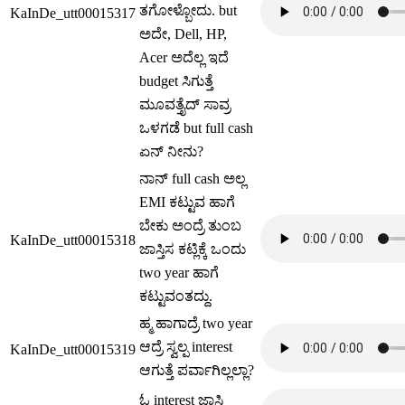
ತಗೋಳ್ಬೋದು. but
KaInDe_utt00015317
ಅದೇ, Dell, HP,
Acer ಅದೆಲ್ಲ ಇದೆ
budget ಸಿಗುತ್ತೆ
ಮೂವತ್ತೈದ್ ಸಾವ್ರ
ಒಳಗಡೆ but full cash
ಏನ್ ನೀನು?
ನಾನ್ full cash ಅಲ್ಲ
EMI ಕಟ್ಟುವ ಹಾಗೆ
ಬೇಕು ಅಂದ್ರೆ ತುಂಬ
KaInDe_utt00015318
ಜಾಸ್ತಿಸ ಕಟ್ಲಿಕ್ಕೆ ಒಂದು
two year ಹಾಗೆ
ಕಟ್ಟುವಂತದ್ದು.
ಹ್ಮ ಹಾಗಾದ್ರೆ two year
ಆದ್ರೆ ಸ್ವಲ್ಪ interest
KaInDe_utt00015319
ಆಗುತ್ತೆ ಪರ್ವಾಗಿಲ್ಲಲ್ಲಾ?
ಓ interest ಜಾಸ್ತಿ