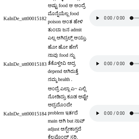
ಅಷ್ಟು food ಆ ಅಂದ್ರೆ
ಮೊನ್ನೆಯೆಲ್ಲ food
KaInDe_utt00015182
poison ಅಂತ ಹೇಳಿ
ತುಂಬಾ ಜನ admit
ಎಲ್ಲ ಆಗಿದ್ರಲ್ಲ್ ಆಯ್ತು.
ಹೋ ಹೋ ಹೇಗೆ
ನಾವು food ನ್ನು
ತೆಕೊಳ್ತೀವಿ ಅದ್ರ
KaInDe_utt00015183
depend ಆಗಿರುತ್ತೆ
ನಮ್ಮ health .
ಅಂದ್ರೆ ಎಲ್ಲಾ ಎ~ ಎಲ್ಲಿ
ನೋಡಿದ್ರು ಕೂಡ ಅಷ್ಟೇ
ಅದ್ರದೊಂದೇ
problem ಇರ್ತದೆ
KaInDe_utt00015184
main ಆಗಿ but ನಾವ್
adjust ಆಗ್ಬೇಕಾಗ್ತದೆ
ಕೆಲವೊಂದ್ ಸರಿ.