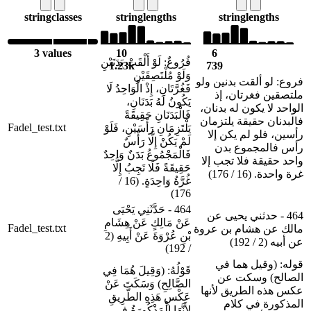
string
classes
string
lengths
string
lengths
3 values
10
6
فُرُوعٌ: لَوْ أَلْقَتْ بَدَنَيْنِ
1.23k
739
وَلَوْ مُلْتَصِقَيْنِ
فروع: لو ألقت بدنين ولو
فَغُرَّتَانِ، إِذْ الْوَاحِدُ لَا
ملتصقين فغرتان، إذ
يَكُونُ لَهُ بَدَنَانِ،
الواحد لا يكون له بدنان،
فَالْبَدَنَانِ حَقِيقَةً
فالبدنان حقيقة يلتزمان
Fadel_test.txt
يَلْتَزِمَانِ رَأْسَيْنِ، فَلَوْ
رأسين، فلو لم يكن إلا
لَمْ يَكُنْ إِلَّا رَأْسٌ
رأس فالمجموع بدن
فَالْمَجْمُوعُ بَدَنٌ وَاحِدٌ
واحد حقيقة فلا تجب إلا
حَقِيقَةً فَلَا تَجِبُ إِلَّا
غرة واحدة. (16 / 176)
غُرَّةُ وَاحِدَةٍ. (16 /
176)
464 - حَدَّثَنِي يَحْيَى
464 - حدثني يحيى عن
عَنْ مَالِكٍ عَنْ هِشَامِ
Fadel_test.txt
مالك عن هشام بن عروة
بْنِ عُرْوَةَ عَنْ أَبِيهِ (2
عن أبيه (2 / 192)
/ 192)
قوله: (وقيل هما في
قَوْلُهُ: (وَقِيلَ هُمَا فِي
الصالح) وسكت عن
الصَّالِحِ) وَسَكَتَ عَنْ
عكس هذه الطريق لأنها
عَكْسِ هَذِهِ الطَّرِيقِ
المذكورة في كلام
لِأَنَّهَا الْمَذْكُورَةُ فِي