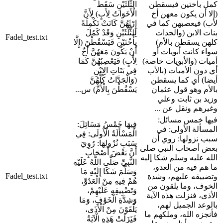
كمل بأختين فيسقطن
الثُّلُثَيْنِ سَقَطَ
(إلا أن يكون معهن أخ
الْأَخَوَاتُ لِأَبٍ) لِأَنَّ
لأب) فيعصبهن كما في
إِرْثَهُنَّ كَانَتْ تَكْمِلَةً
بنات الابن (والجدات
لِلثُّلُثَيْنِ وَقَدْ كَمُلَ
Fadel_test.txt
كلهن يسقطن بالأم)
بِأُخْتَيْنِ فَيَسْقُطْنَ (إِلَّا
سواء كانت أبويات أو
أَنْ يَكُونَ مَعَهُنَّ أَخٌ
أميات (والأبويات خاصة)
لِأَبٍ) فَيَعْصِبُهُنَّ كَمَا
أي دون الأميات (بالأب
فِي بَنَاتِ الِابْنِ
أيضا) أي كما يسقطن
(وَالْجَدَّاتُ كُلُّهُنَّ
بالأم وهو قول عثمان
يَسْقُطْنَ بِالْأُمِّ) س...
وزيد بن ثابت وعلي
وغيرهم ونقل عن ...
فيها خمس مسائل:
فِيهَا خَمْسُ مَسَائِلَ:
المسألة الأولى: في
الْمَسْأَلَةُ الْأُولَى: فِي
سبب نزولها: روي أن
سَبَبِ نُزُولِهَا: رُوِيَ
بعض أصحاب النبي صلى
أَنَّ بَعْضَ أَصْحَابِ
الله عليه وسلم شكا إليه
النَّبِيِّ صَلَّى اللَّهُ عَلَيْهِ
ما هم فيه من العدو،
وَسَلَّمَ شَكَا إِلَيْهِ مَا
Fadel_test.txt
وتضييقه عليهم، وشدة
هُمْ فِيهِ مِنْ الْعَدُوِّ،
الخوف، وما يلقون من
وَتَضْيِيقِهِ عَلَيْهِمْ،
الأذى، فنزلت هذه الآية
وَشِدَّةِ الْخَوْفِ، وَمَا
بالوعد الجميل لهم،
يَلْقَوْنَ مِنْ الْأَذَى،
فأنجزه الله، وملكهم ما
فَنَزَلَتْ هَذِهِ الْآيَةُ