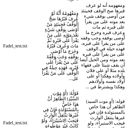
ومفهومه أنه لو عرف
قبرها صح الوقف فحينئذ
وَمَفْهُومُهُ أَنَّهُ لَوْ
من أوصى بوقف شيء
عُرِفَ قَبْرُهَا صَحَّ
بعد موته على من يقرأ
الْوَقْفُ فَحِينَئِذٍ مَنْ
على قبره ثم مات
أَوْصَى بِوَقْفِ شَيْءٍ
وعرف قبره وخرج ما
بَعْدَ مَوْتِهِ عَلَى مَنْ
أوصى بوقفه وجب وقفه
يَقْرَأُ عَلَى قَبْرِهِ ثُمَّ
على من يقرأ على قبره،
مَاتَ وَعُرِفَ قَبْرُهُ
Fadel_test.txt
فهذه حيلة في الوقف
وَخَرَجَ مَا أَوْصَى
على من يقرأ على قبره
بِوَقْفِهِ وَجَبَ وَقْفُهُ
بعد موته ومن الحيل أيضا
عَلَى مَنْ يَقْرَأُ عَلَى
أن يقف شيئا على فقهاء
قَبْرِهِ، فَهَذِهِ حِيلَةٌ فِي
بلده مثلا أو على فلان
الْوَقْفِ عَلَى مَنْ يَقْرَأُ
وأولاده وهكذا أو على
عَل...
أولاد نفسه وأولادهم
وهكذا ويشترط في ...
قَوْلُهُ: (أَوْ مَوْتِ
السَّيِّدِ) الظَّاهِرُ أَنَّ
قوله: (أو موت السيد)
هَذَا خَاصٌّ
الظاهر أن هذا خاص
بِالْمُسْتَوْلَدَةِ فَإِنْ فِي
بالمستولدة فإن في
غَيْرِهَا يَنْتَقِلُ الْوَارِثُ
غيرها ينتقل الوارث
فَيَجِبُ الِاسْتِبْرَاءُ، وَلَوْ
Fadel_test.txt
فيجب الاستبراء، ولو
كَانَتْ غَيْرَ مَوْطُوءَةٍ