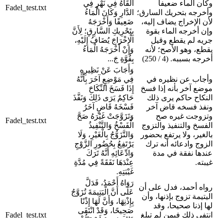
وكان الماء ضعيفا
أَلْقَاهُ فِي نَهْرٍ فِي
Fadel_test.txt
وأخرجه بتحريك السارق؛
الدَّارِ وَكَانَ الْمَاءُ
لأن الإخراج يضاف إليه،
ضَعِيفًا وَأَخْرَجَهُ
وإن أخرجه الماء بقوة
بِتَحْرِيكِ السَّارِقِ؛ لِأَنَّ
جريه لم يقطع وقيل
الْإِخْرَاجَ يُضَافُ إِلَيْهِ،
يقطع، وهو الأصح؛ لأنه
وَإِنْ أَخْرَجَهُ الْمَاءُ
أخرجه بسببه. (4 / 250)
بِقُوَّةِ جَ...
وَأَجَابَ عَنْ نَظِيرِهِ
وأجاب عن نظيره في
فِي مَوْضِعٍ آخَرَ بِأَنَّهُ
موضع آخر بأنه إذا فسخ
إِذَا فَسَخَ النِّكَاحَ
النكاح حاكم يرى ذلك
حَاكِمٌ يَرَى ذَلِكَ وَنَفَّذَ
ونفذ فسخه قاض آخر
فَسْخَهُ قَاضٍ آخَرُ
وتزوجت غيره صح
وَتَزَوَّجَتْ غَيْرَهُ صَحَّ
Fadel_test.txt
الفسخ والتنفيذ والتزوج
الْفَسْخُ وَالتَّنْفِيذُ
بالغير، ولا يرتفع بحضور
وَالتَّزَوُّجُ بِالْغَيْرِ، وَلَا
الزوج وادعائه أنه ترك
يَرْتَفِعُ بِحُضُورِ الزَّوْجِ
عندها نفقة في مدة
وَادِّعَائِهِ أَنَّهُ تَرَكَ
غيبته.
عِنْدَهَا نَفَقَةً فِي مُدَّةِ
غَيْبَتِهِ.
رَوَاهُ أَحْمَدُ، فَدَلَّ
رواه أحمد، فدل على أن
عَلَى أَنَّ الْيَتِيمَةَ تُزَوَّجُ
اليتيمة تزوج بإذنها، وأن
بِإِذْنِهَا، وَأَنَّ لَهَا إِذْنًا
لها إذنا صحيحا، وقد
صَحِيحًا، وَقَدْ انْتَفَى
انتفى ذلك فيمن لم تبلغ
Fadel_test.txt