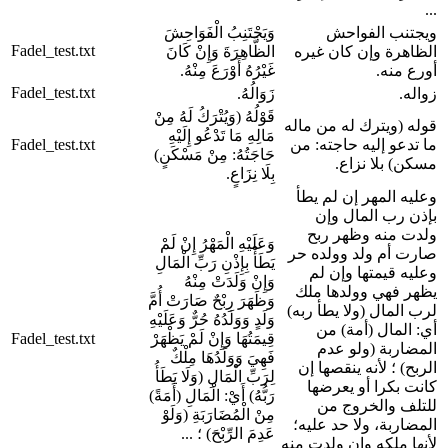
...
ويجتنب الفواحش
وَيَجْتَنِبُ الْفَوَاحِشَ
Fadel_test.txt
الظاهرة وإن كان غيره
الظَّاهِرَةَ وَإِنْ كَانَ
أورع منه.
غَيْرُهُ أَوْرَعَ مِنْهُ.
Fadel_test.txt
زواله.
زَوَالُهُ.
قَوْلُهُ (وَيُتْرَكُ لَهُ مِنْ
قوله (ويترك له من ماله
مَالِهِ مَا تَدْعُو إِلَيْهِ
ما تدعو إليه حاجته: من
Fadel_test.txt
حَاجَتُهُ: مِنْ مَسْكَنٍ)
مسكن) بلا نزاع.
بِلَا نِزَاعٍ.
وعليه المهر إن لم يطأ
بإذن رب المال وإن
ولدت منه وظهر ربح
وَعَلَيْهِ الْمَهْرُ إِنْ لَمْ
صارت أم ولد وولده حر
يَطَأْ بِإِذْنِ رَبِّ الْمَالِ
وعليه قيمتها وإن لم
وَإِنْ وَلَدَتْ مِنْهُ
يظهر فهي وولدها ملك
وَظَهَرَ رِبْحٌ صَارَتْ أُمَّ
لرب المال (ولا يطأ ربه)
وَلَدٍ وَوَلَدُهُ حُرٌّ وَعَلَيْهِ
أي: المال (أمة) من
قِيمَتُهَا وَإِنْ لَمْ يَظْهَرْ
Fadel_test.txt
المضاربة (ولو عدم
فَهِيَ وَوَلَدُهَا مِلْكٌ
الربح) ؛ لأنه ينقصها إن
لِرَبِّ الْمَالِ (وَلَا يَطَأُ
كانت بكرا أو يعرضها
رَبُّهُ) أَيْ: الْمَالِ (أَمَةً)
للتلف والخروج من
مِنْ الْمُضَارَبَةِ (وَلَوْ
المضاربة، ولا حد عليه؛
عَدِمَ الرِّبْحَ) ؛ ...
لأنها ملكه وإن ولدت منه