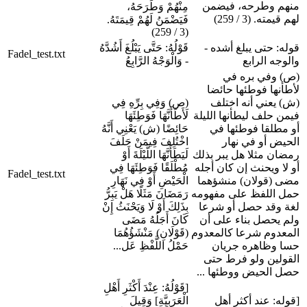
منهم وطرحه، فيضمن
مِنْهُمْ وَطَرَحَهُ،
لهم قيمته. (3 / 259)
فَيَضْمَنُ لَهُمْ قِيمَتَهُ.
(3 / 259)
قوله: حتى يبلغ أشده -
قَوْلُهُ: حَتَّى يَبْلُغَ أَشُدَّهُ
Fadel_test.txt
والوجه الرابع
- وَالْوَجْهُ الرَّابِعُ
(ص) وفي بره في
لأطأنها فوطئها حائضا
(ش) يعني أنه اختلف
(ص) وَفِي بِرِّهِ فِي
فيمن حلف ليطأنها الليلة
لَأَطَأَنَّهَا فَوَطِئَهَا
أو مطلقا فوطئها في
حَائِضًا (ش) يَعْنِي أَنَّهُ
الحيض أو في نهار
اخْتُلِفَ فِيمَنْ حَلَفَ
رمضان مثلا هل يبر بذلك
لَيَطَأَنَّهَا اللَّيْلَةَ أَوْ
أو لا ويحنث إن كان أجله
مُطْلَقًا فَوَطِئَهَا فِي
Fadel_test.txt
مضى (قولان) منشؤهما
الْحَيْضِ أَوْ فِي نَهَارِ
حمل اللفظ على مفهومه
رَمَضَانَ مَثَلًا هَلْ يَبِرُّ
لغة وقد حصل أو شرعا
بِذَلِكَ أَوْ لَا وَيَحْنَثُ إِنْ
ولم يحصل بناء على أن
كَانَ أَجَلُهُ مَضَى
المعدوم شرعا كالمعدوم
(قَوْلَانِ) مَنْشَؤُهُمَا
حسا وظاهره جريان
حَمْلُ اللَّفْظِ عَل...
القولين ولو فرط حتى
حصل الحيض ووطئها ...
[قَوْلُهُ: عِنْدَ أَكْثَرِ أَهْلِ
[قوله: عند أكثر أهل
الْعَرَبِيَّةِ] وَقِيلَ