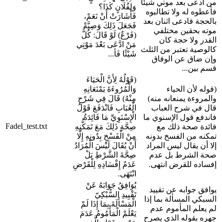
من ادعى بعد موتي شيئا
وَلِفُلَانٍ كَذَا؟
فأعطوه له ولا تطالبوه
فَأَشَارَتْ أَنْ نَعَمْ،
بالحجة فادعى اثنان بعد
فَجَعَلَ ذَلِكَ وَصِيَّةً
موته بحقين مختلفي
(فَرْعٌ) لَوْ قَالَ: كُلُّ
القدر ولا حجة كان
مَنْ ادَّعَى بَعْدَ مَوْتِي
كالوصية تعتبر من الثلث
شَيْئًا فَأ...
وإن ضاق عن الوفاق
قسم بين...
(قَوْلُهُ لِأَنَّ الْحَيَاءَ
(قوله لأن الحياء
وَالْمُرُوءَةَ يَمْنَعَانِهِ
والمروءة يمنعانه منه)
مِنْهُ) قَالَ فِي شَرْحِ
قال في شرح العباب
الْعُبَابِ فَانْدَفَعَ قَوْلُ
فاندفع قول الإسنوي ما
الْإِسْنَوِيِّ مَا فَائِدَةُ
Fadel_test.txt
فائدة صحة ذلك مع
صِحَّةِ ذَلِكَ مَعَ تَمَكُّنِهِ
تمكنه من الفسخ بدونه
مِنْ الْفَسْخِ بِدُونِهِ إِلَّا
إلا أن يقال ليس المراد
أَنْ يُقَالَ لَيْسَ الْمُرَادُ
صحة الشرط بل عدم
صِحَّةَ الشَّرْطِ بَلْ
إفساده للقرض انتهى.
عَدَمُ إِفْسَادِهِ لِلْقَرْضِ
انْتَهَى.
يُوَافِقُ جَوَابَهُ عَنْ
يوافق جوابه عن تقييد
تَقْيِيدِ السُّبْكِيّ
السبكي المسألة بما إذا
الْمَسْأَلَةَ بِمَا إِذَا لَمْ
لم يعلم المأموم عدم
يَعْلَمْ الْمَأْمُومُ عَدَمَ
جهره بقوله الذي يصرح