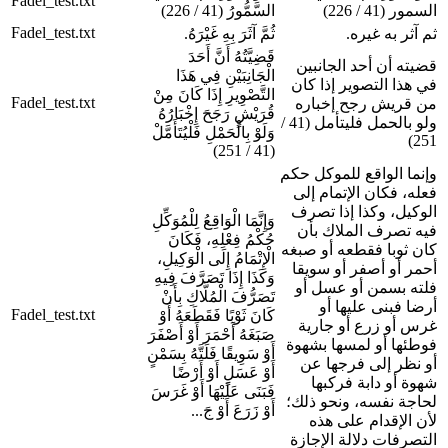
Fadel_test.txt
السمور (41 / 226)
السَّمُّورُ (41 / 226)
Fadel_test.txt
ثم آثر به غيره.
ثُمَّ آثَرَ بِهِ غَيْرَهُ.
قَضِيَّتُهُ أَنَّ أَحَدَ
قضيته أن أحد الجانبين
الْجَانِبَيْنِ فِي هَذَا
في هذا التصوير إذا كان
التَّصْوِيرِ إِذَا كَانَ مِنْ
Fadel_test.txt
من قريش رجح إخباره
قُرَيْشٍ رَجَحَ إِخْبَارُهُ
ولو بالحمل فليتأمل (41 /
وَلَوْ بِالْحَمْلِ فَلْيُتَأَمَّلْ
251)
(41 / 251)
وإنما الواقع للموكل حكم
فعله، فكان الإتمام إلى
الوكيل، وكذا إذا تصرف
وَإِنَّمَا الْوَاقِعُ لِلْمُوَكِّلِ
فيه تصرف الملاك بأن
حُكْمُ فِعْلِهِ، فَكَانَ
كان ثوبا فقطعه أو صبغه
الْإِتْمَامُ إِلَى الْوَكِيلِ،
أحمر أو أصفر أو سويقا
وَكَذَا إِذَا تَصَرَّفَ فِيهِ
فلته بسمن أو عسل أو
تَصَرُّفَ الْمُلَّاكِ بِأَنْ
أرضا فبنى عليها أو
Fadel_test.txt
كَانَ ثَوْبًا فَقَطَعَهُ أَوْ
غرس أو زرع أو جارية
صَبَغَهُ أَحْمَرَ أَوْ أَصْفَرَ
فوطئها أو لمسها بشهوة
أَوْ سَوِيقًا فَلَتَّهُ بِسَمْنٍ
أو نظر إلى فرجها عن
أَوْ عَسَلٍ أَوْ أَرْضًا
شهوة أو دابة فركبها
فَبَنَى عَلَيْهَا أَوْ غَرَسَ
لحاجة نفسه، ونحو ذلك؛
أَوْ زَرَعَ أَوْ جَ...
لأن الإقدام على هذه
التصرفات دلالة الإجازة