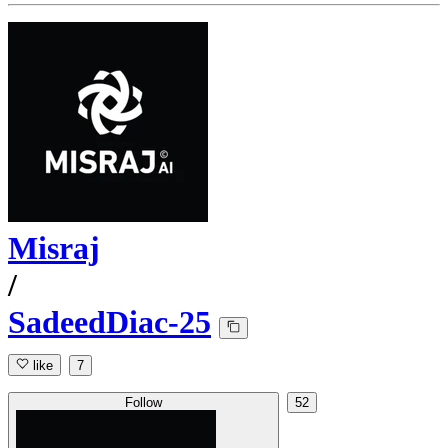
Misraj
/
SadeedDiac-25
like
7
Follow
52