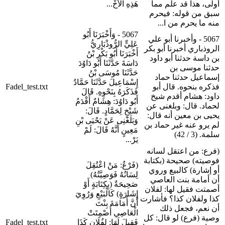
أولى، هذا قد علم مما
هَذِهِ الْأُخْ...
سبق من قوله: فيحرم
منه ما يحرم من ا...
5067 - وَأَخْبَرَنَا أَبُو
5067 - وأخبرنا أبو علي
عَلِيٍّ الرُّوذْبَارِيُّ
الروذباري أخبرنا أبو بكر
أَخْبَرَنَا أَبُو بَكْرِ بْنُ
بن داسة حدثنا أبو داود
دَاسَةَ حَدَّثَنَا أَبُو دَاوُدَ
حدثنا موسى بن
حَدَّثَنَا مُوسَى بْنُ
إسماعيل حدثنا حماد
إِسْمَاعِيلَ حَدَّثَنَا حَمَّادٌ
فذكره بنحوه. قال أبو
Fadel_test.txt
فَذَكَرَهُ بِنَحْوِهِ. قَالَ
داود: هشام أقدم شيخ
أَبُو دَاوُدَ: هِشَامٌ أَقْدَمُ
لحماد. قال: وبلغنى عن
شَيْخٍ لِحَمَّادٍ. قَالَ:
يحيى بن معين أنه قال:
وَبَلَغَنِى عَنْ يَحْيَى بْنِ
لم يرو عنه غير حماد بن
مَعِينٍ أَنَّهُ قَالَ: لَمْ
سلمة. (3 / 42)
يَرْ...
(فرع: من اعتقل لسانه
فوصيته) صحيحة (بكتابة
(فَرْعٌ: مَنْ اعْتُقِلَ
أو إشارة) كالبيع وروي
لِسَانُهُ فَوَصِيَّتُهُ)
أن أمامة بنت العاصي
صَحِيحَةٌ (بِكِتَابَةٍ أَوْ
أصمتت فقيل لها: لفلان
إِشَارَةٍ) كَالْبَيْعِ وَرُوِيَ
كذا ولفلان كذا؟ فأشارت
أَنَّ أُمَامَةَ بِنْتَ
أن نعم، فجعل ذلك
الْعَاصِي أُصْمِتَتْ
وصية (فرع) لو قال: كل
فَقِيلَ لَهَا: لِفُلَانٍ كَذَا
Fadel_test.txt