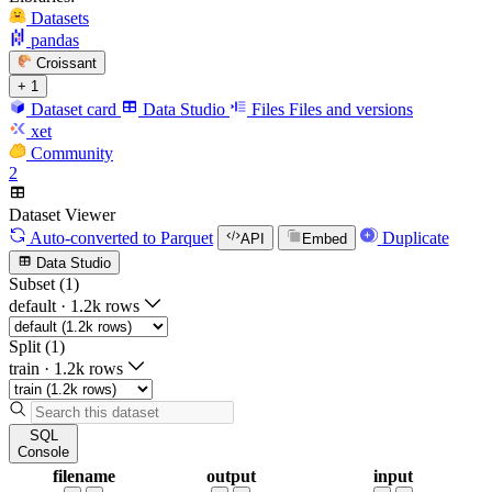
Datasets
pandas
Croissant
+ 1
Dataset card
Data Studio
Files
Files and versions
xet
Community
2
Dataset Viewer
Auto-converted
to Parquet
Duplicate
API
Embed
Data Studio
Subset (1)
default
·
1.2k rows
Split (1)
train
·
1.2k rows
SQL
Console
filename
output
input