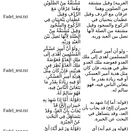
العربية] وقيل مشتقة
مُشْتَقَّةٌ مِنْ الصَّلَوَيْنِ
من الصلوين وهما
وَهُمَا عِرْقَانِ مَعَ
عرقان مع الردف وقيل
الرِّدْفِ وَقِيلَ
Fadel_test.txt
عظمان ينحنيان في
عَظْمَانِ يَنْحَنِيَانِ فِي
الركوع والسجود وقيل
الرُّكُوعِ وَالسُّجُودِ
مشتقة من الصلة لأنها
وَقِيلَ مُشْتَقَّةٌ مِنْ
تصل بين العبد وربه.
الصِّلَةِ لِأَنَّهَا تَصِلُ بَيْنَ
الْعَبْدِ وَرَبِّهِ.
- وَلَوْ أَنَّ أَمِيرَ عَسْكَرِ
- ولو أن أمير عسكر
الْمُسْلِمِينَ أَهْدَى إِلَى
المسلمين أهدى إلى ملك
مَلِكِ الْعَدُوِّ فَعَوَّضَهُ
العدو فعوضه ملك العدو
مَلِكُ الْعَدُوِّ نُظِرَ فِي
نظر في هديته، فإن كان
Fadel_test.txt
هَدِيَّتِهِ، فَإِنْ كَانَ مِثْلُ
مثل هدية أمير العسكر،
هَدِيَّةِ أَمِيرِ الْعَسْكَرِ،
أو فيه زيادة بقدر ما
أَوْ فِيهِ زِيَادَةٌ بِقَدْرِ مَا
يتغابن الناس فيه، فهو
يَتَغَابَنُ النَّاسُ فِيهِ،
سالم له.
فَهُوَ سَالِمٌ لَهُ.
(قَوْلُهُ: أَمَّا إِذَا شَهِدَ بِهِ
(قوله: أما إذا شهد به
خَبِيرَانِ إِلَخْ) قَدْ
خبيران إلخ) قد يجاب بأن
Fadel_test.txt
يُجَابُ بِأَنَّ الْعَدَّ، وَقَدْ
العد، وقد يتساهل في
يَتَسَاهَلُ فِي الْبَحْثِ
البحث عن الخبرة.
عَنْ الْخِبْرَةِ.
(قوله وزعم أنه) أي
(قَوْلُهُ وَزَعَمَ أَنَّهُ) أَيْ