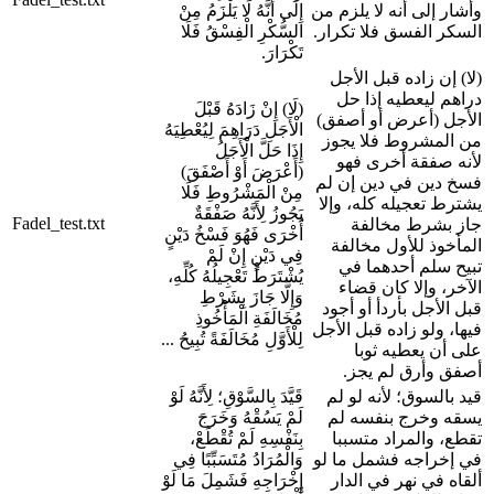
وأشار إلى أنه لا يلزم من
إِلَى أَنَّهُ لَا يَلْزَمُ مِنْ
السكر الفسق فلا تكرار.
السُّكْرِ الْفِسْقُ فَلَا
تَكْرَارَ.
(لا) إن زاده قبل الأجل
دراهم ليعطيه إذا حل
(لَا) إِنْ زَادَهُ قَبْلَ
الأجل (أعرض أو أصفق)
الْأَجَلِ دَرَاهِمَ لِيُعْطِيَهُ
من المشروط فلا يجوز
إِذَا حَلَّ الْأَجَلُ
لأنه صفقة أخرى فهو
(أَعْرَضَ أَوْ أَصْفَقَ)
فسخ دين في دين إن لم
مِنْ الْمَشْرُوطِ فَلَا
يشترط تعجيله كله، وإلا
يَجُوزُ لِأَنَّهُ صَفْقَةٌ
Fadel_test.txt
جاز بشرط مخالفة
أُخْرَى فَهُوَ فَسْخُ دَيْنٍ
المأخوذ للأول مخالفة
فِي دَيْنٍ إِنْ لَمْ
تبيح سلم أحدهما في
يُشْتَرَطْ تَعْجِيلُهُ كُلِّهِ،
الآخر، وإلا كان قضاء
وَإِلَّا جَازَ بِشَرْطِ
قبل الأجل بأردأ أو أجود
مُخَالَفَةِ الْمَأْخُوذِ
فيها، ولو زاده قبل الأجل
لِلْأَوَّلِ مُخَالَفَةً تُبِيحُ ...
على أن يعطيه ثوبا
أصفق وأرق لم يجز.
قيد بالسوق؛ لأنه لو لم
قَيَّدَ بِالسَّوْقِ؛ لِأَنَّهُ لَوْ
يسقه وخرج بنفسه لم
لَمْ يَسُقْهُ وَخَرَجَ
تقطع، والمراد متسببا
بِنَفْسِهِ لَمْ تُقْطَعْ،
في إخراجه فشمل ما لو
وَالْمُرَادُ مُتَسَبِّبًا فِي
ألقاه في نهر في الدار
إِخْرَاجِهِ فَشَمِلَ مَا لَوْ