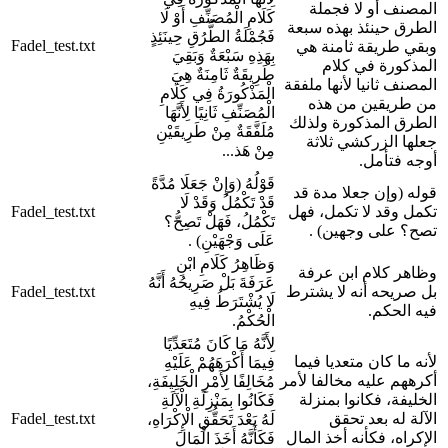
المصنف أو لا فجملة
كَلَامِ الْمُصَنِّفِ أَوْ لَا
الطرق حينئذ بهذه سبعة
فَجُمْلَةُ الطُّرُقِ حِينَئِذٍ
Fadel_test.txt
وبقي طريقة ثامنة هي
بِهَذِهِ سَبْعَةٌ وَبَقِيَ
المذكورة في كلام
طَرِيقَةٌ ثَامِنَةٌ هِيَ
المصنف ثانيا لأنها ملفقة
الْمَذْكُورَةُ فِي كَلَامِ
من طريقين من هذه
الْمُصَنِّفِ ثَانِيًا لِأَنَّهَا
الطرق المذكورة ولذلك
مُلَفَّقَةٌ مِنْ طَرِيقَيْنِ
جعلها الزركشي ثلاثة
مِنْ هَذ...
أوجه فتأمل.
قَوْلُهُ (وَإِنْ جَعَلَا مُدَّةً
قوله (وإن جعلا مدة قد
قَدْ تَكْمُلُ وَقَدْ لَا
تكمل وقد لا تكمل، فهل
Fadel_test.txt
تَكْمُلُ، فَهَلْ تَصِحُّ؟
تصح؟ على وجهين) .
عَلَى وَجْهَيْنِ) .
وَظَاهِرُ كَلَامِ ابْنِ
وظاهر كلام ابن عرفة
عَرَفَةَ بَلْ صَرِيحُهُ أَنَّهُ
بل صريحه أنه لا يشترط
Fadel_test.txt
لَا يُشْتَرَطُ فِيهِ
فيه الحكم.
الْحُكْمُ.
لِأَنَّهُ مَا كَانَ مُتَعَدِّيًا
لأنه ما كان متعديا فيما
فِيمَا أَكْرَهَهُمْ عَلَيْهِ
أكرههم عليه مخالفا لأمر
مُخَالِفًا لِأَمْرِ الْخَلِيفَةِ،
الخليفة، فكانوا بمنزلة
فَكَانُوا بِمَنْزِلَةِ الْآلَةِ
الآلة له بعد تحقق
Fadel_test.txt
لَهُ بَعْدَ تَحَقُّقِ الْإِكْرَاهِ،
الإكراه، فكأنه أخذ المال
فَكَأَنَّهُ أَخَذَ الْمَالَ