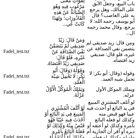
لِفَوَاتِ مَعْنًى
باب البيع، وجعل الآبق
مَرْغُوبٍ فِيهِ وَهُوَ
على المالك، وهل يرجع
الصِّيَانَةُ عَنْ هَذِهِ
به على الغاصب؟ قال
الْقَاذُورَاتِ؛ وَلِهَذَا
أبو يوسف رحمه الله: لا
كَانَتْ عُي...
يرجع، وقال محمد رحمه
ال...
وَمَنْ قَالَ: زَيْدٌ
ومن قال: زيد صديقي لم
صَدِيقِي لَمْ يَتَضَمَّنْ
يتضمن نفي الصداقة عن
Fadel_test.txt
نَفْيَ الصَّدَاقَةِ عَنْ
غيره، فلو قال: صديقي
غَيْرِهِ، فَلَوْ قَالَ:
زيد اقتضاه.
صَدِيقِي زَيْدٌ اقْتَضَاهُ.
وَقَوْلُهُ (وَقَالَ: أَبُو
وقوله (وقال: أبو بكر: لا
Fadel_test.txt
بَكْرٍ: لَا تَحْمِلُ شِبْهَ
تحمل شبه العمد.
الْعَمْدِ.
ويملك الموكل الأول
وَيَمْلِكُ الْمُوَكِّلُ الْأَوَّلُ
Fadel_test.txt
عزله.
عَزْلَهُ.
لو أتلف المشتري المبيع
في يد البائع أو أحدث فيه
لَوْ أَتْلَفَ الْمُشْتَرِي
عيبا فهو قبض منه
الْمَبِيعَ فِي يَدِ الْبَائِعِ أَوْ
وكذلك لو فعله البائع
أَحْدَثَ فِيهِ عَيْبًا فَهُوَ
بأمره وكذلك لو أعتقه أو
قَبْضٌ مِنْهُ وَكَذَلِكَ لَوْ
دبره أو أقر أن الجارية أم
فَعَلَهُ الْبَائِعُ بِأَمْرِهِ
Fadel_test.txt
ولد له وكذلك لو فعله
وَكَذَلِكَ لَوْ أَعْتَقَهُ أَوْ