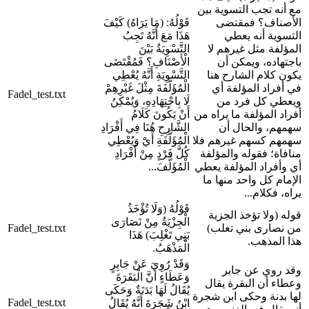
مع أنه تجب التسوية بين
الأصناف؟ فمقتضى
قَوْلُهُ: (مَا يَرَاهُ) كَيْفَ
التسوية أنه يعطي
هَذَا مَعَ أَنَّهُ تَجِبُ
المؤلفة مثل غيرهم لا
التَّسْوِيَةُ بَيْنَ
باجتهاده، ويمكن أن
الْأَصْنَافِ؟ فَمُقْتَضَى
يكون كلام الشارح هنا
التَّسْوِيَةِ أَنَّهُ يُعْطِي
في أفراد المؤلفة أي
الْمُؤَلَّفَةَ مِثْلَ غَيْرِهِمْ
Fadel_test.txt
ويعطي كل فرد من
لَا بِاجْتِهَادِهِ، وَيُمْكِنُ
أفراد المؤلفة ما يراه من
أَنْ يَكُونَ كَلَامُ
سهمهم، والحال أن
الشَّارِحِ هُنَا فِي أَفْرَادِ
سهمهم كسهم غيرهم فلا
الْمُؤَلَّفَةِ أَيْ وَيُعْطِي
منافاة؛ فقوله والمؤلفة
كُلَّ فَرْدٍ مِنْ أَفْرَادِ
أي وأفراد المؤلفة يعطي
الْمُؤَلَّفَ...
الإمام كل واحد منها ما
يراه، فكلام...
قَوْلُهُ (وَلَا تُؤْخَذُ
قوله (ولا تؤخذ الجزية
الْجِزْيَةُ مِنْ نَصَارَى
من نصارى بني تغلب)
Fadel_test.txt
بَنِي تَغْلِبَ) هَذَا
هذا المذهب.
الْمَذْهَبُ.
وَقَدْ رُوِيَ عَنْ جَابِرٍ
وقد روي عن جابر
وَعَطَاءٍ أَنَّ الْبَقَرَةَ
وعطاء أن البقرة يقال
يُقَالُ لَهَا بَدَنَةٌ وَحَكَى
لها بدنة وحكى ابن شجرة
Fadel_test.txt
ابْنُ شَجَرَةَ أَنَّهُ يُقَالُ