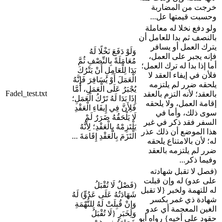
خرجت من المضاربة
وحسبت قيمتها عل...
ولو دفع نخلا له معاملة
بالنصف ثم بدا للعامل أن
يترك العمل أو يسافر
وَلَوْ دَفَعَ نَخْلًا لَهُ
فإنه يجبر على العمل،
مُعَامَلَةً بِالنِّصْفِ ثُمَّ
أما إذا بدا له ترك العمل؛
بَدَا لِلْعَامِلِ أَنْ يَتْرُكَ
فلأن في إيفاء العقد لا
الْعَمَلَ أَوْ يُسَافِرَ فَإِنَّهُ
يلحقه ضرر لم يلتزمه
يُجْبَرُ عَلَى الْعَمَلِ، أَمَّا
Fadel_test.txt
بالعقد؛ لأنه التزم بالعقد
إِذَا بَدَا لَهُ تَرْكُ الْعَمَلِ؛
إقامة العمل، ولا يلحقه
فَلِأَنَّ فِي إِيفَاءِ الْعَقْدِ
سوى ذلك، وأما في
لَا يَلْحَقُهُ ضَرَرٌ لَمْ
السفر فقد ذكر في غير
يَلْتَزِمْهُ بِالْعَقْدِ؛ لِأَنَّهُ
هذا الموضع أن ذلك عذر
الْتَزَمَ بِالْعَقْدِ إِقَامَةَ ...
له؛ لأن بالامتناع يلحقه
ضرر لم يلتزمه بالعقد
وفيما ذكر...
(فصل لا تقبل شهادته
على عدو) له وإن قبلت
(فَصْلٌ لَا تُقْبَلُ
له للتهمة ولخبر {لا تقبل
شَهَادَتُهُ عَلَى عَدُوٍّ) لَهُ
شهادة ذي غمر بكسر
وَإِنْ قُبِلَتْ لَهُ لِلتُّهْمَةِ
الغين المعجمة أي عدو
وَلِخَبَرِ {لَا تُقْبَلُ
حقود على أخيه} رواه أبو