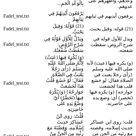
وعدهم، وأظهرهم على
بِالْوَعْدِ الْجَمِ...
عدوهم.
يَرْفَعُونَ أَيْدِيَهُمْ فِي
يرفعون أيديهم في ثيابهم
Fadel_test.txt
ثِيَابِهِمْ
(21) قَوْلُهُ: وَقِيلَ
(21) قوله: وقيل يحنث.
Fadel_test.txt
يَحْنَثُ.
ويدل للأول قوله في
وَيَدُلُّ لِلْأَوَّلِ قَوْلُهُ فِي
Fadel_test.txt
شرح الروض: سقطت
شَرْحِ الرَّوْضِ:
شفعته.
سَقَطَتْ شُفْعَتُهُ.
(وَ) يُكْرَهُ فِيهَا (عَبَثٌ)
(و) يكره فيها (عبث) لأنه
لِأَنَّهُ صَلَّى اللَّهُ عَلَيْهِ
صلى الله عليه وسلم
وَسَلَّمَ {رَأَى رَجُلًا
{رأى رجلا يعبث في
يَعْبَثُ فِي الصَّلَاةِ
الصلاة فقال: لو خشع
فَقَالَ: لَوْ خَشَعَ قَلْبُ
Fadel_test.txt
قلب هذا لخشعت
هَذَا لَخَشَعَتْ
جوارحه} (و) يكره فيها
جَوَارِحُهُ} (وَ) يُكْرَهُ
(تخصر) أي: وضع يده
فِيهَا (تَخَصُّرٌ) أَيْ:
على خاصرته.
وَضْعُ يَدِهِ عَلَى
خَاصِرَتِهِ.
قُلْتُ: رَوَى ابْنُ
قلت: روى ابن عساكر
عَسَاكِرَ حَدِيثَ
حديث إسلامه، وقصته
إِسْلَامِهِ، وَقِصَّتَهُ مَعَ
مع رئيه من الجن من
رِئْيِهِ مِنَ الْجِنِّ مِنْ