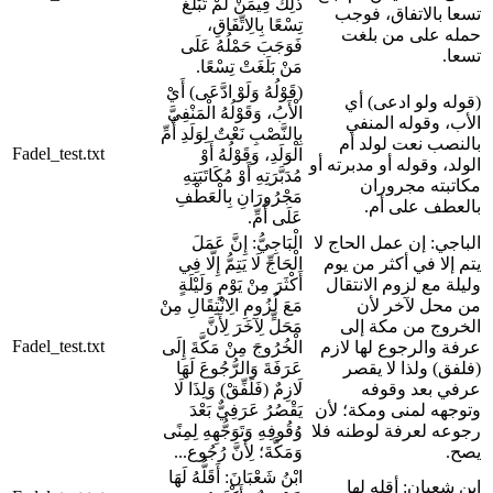
ذَلِكَ فِيمَنْ لَمْ تَبْلُغْ
تسعا بالاتفاق، فوجب
تِسْعًا بِالِاتِّفَاقِ،
حمله على من بلغت
فَوَجَبَ حَمْلُهُ عَلَى
تسعا.
مَنْ بَلَغَتْ تِسْعًا.
(قَوْلُهُ وَلَوْ ادَّعَى) أَيْ
(قوله ولو ادعى) أي
الْأَبُ، وَقَوْلُهُ الْمَنْفِيَّ
الأب، وقوله المنفي
بِالنَّصْبِ نَعْتٌ لِوَلَدِ أُمِّ
بالنصب نعت لولد أم
Fadel_test.txt
الْوَلَدِ، وَقَوْلُهُ أَوْ
الولد، وقوله أو مدبرته أو
مُدَبَّرَتِهِ أَوْ مُكَاتَبَتِهِ
مكاتبته مجروران
مَجْرُورَانِ بِالْعَطْفِ
بالعطف على أم.
عَلَى أُمِّ.
الباجي: إن عمل الحاج لا
الْبَاجِيُّ: إِنَّ عَمَلَ
يتم إلا في أكثر من يوم
الْحَاجِّ لَا يَتِمُّ إِلَّا فِي
وليلة مع لزوم الانتقال
أَكْثَرَ مِنْ يَوْمٍ وَلَيْلَةٍ
من محل لآخر لأن
مَعَ لُزُومِ الِانْتِقَالِ مِنْ
الخروج من مكة إلى
مَحَلٍّ لِآخَرَ لِأَنَّ
Fadel_test.txt
عرفة والرجوع لها لازم
الْخُرُوجَ مِنْ مَكَّةَ إِلَى
(فلفق) ولذا لا يقصر
عَرَفَةَ وَالرُّجُوعَ لَهَا
عرفي بعد وقوفه
لَازِمٌ (فَلَفِّقْ) وَلِذَا لَا
وتوجهه لمنى ومكة؛ لأن
يَقْصُرُ عَرَفِيٌّ بَعْدَ
رجوعه لعرفة لوطنه فلا
وُقُوفِهِ وَتَوَجُّهِهِ لِمِنًى
يصح.
وَمَكَّةَ؛ لِأَنَّ رُجُوع...
ابْنُ شَعْبَانَ: أَقَلُّهُ لَهَا
ابن شعبان: أقله لها