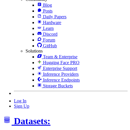
Blog
Posts
Daily Papers
Hardware
Learn
Discord
Forum
GitHub
Solutions
Team & Enterprise
Hugging Face PRO
Enterprise Support
Inference Providers
Inference Endpoints
Storage Buckets
Log In
Sign Up
Datasets: