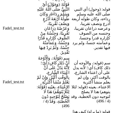
قَوْلُهُ: (وَحَوَّلَ) أَيْ
قوله: (وحول) أي النبي
النَّبِيُّ صَلَّى اللَّهُ عَلَيْهِ
صلى الله عليه وسلم
وَسَلَّمَ رِدَاءَهُ، وَكَانَ
رداءه، وكان طوله أربعة
طُولُهُ أَرْبَعَةَ أَذْرُعٍ
أذرع ونصف تقريبا،
وَنِصْفَ تَقْرِيبًا،
Fadel_test.txt
وعرضه ذراعان تقريبا،
وَعَرْضُهُ ذِرَاعَانِ
وجنسه من الصوف
تَقْرِيبًا، وَجِنْسُهُ مِنْ
كإزاره قدرا وجنسا،
الصُّوفِ كَإِزَارِهِ قَدْرًا
وعمامته جنسا، ولم يرد
وَجِنْسًا، وَعِمَامَتُهُ
فيها تقدير.
جِنْسًا، وَلَمْ يَرِدْ فِيهَا
تَقْدِيرٌ.
سم (قَوْلُهُ:، وَالْأَوْجَهُ
سم (قوله:، والأوجه أن
أَنَّ ذَلِكَ كَافٍ) أَيْ:؛
ذلك كاف) أي:؛ لأنه يدل
لِأَنَّهُ يَدُلُّ عَلَى أَنَّ
على أن اعتناء الشارع،
اعْتِنَاءَ الشَّارِعِ،
بالوقت أكثر، وإن لم
بِالْوَقْتِ أَكْثَرُ، وَإِنْ لَمْ
Fadel_test.txt
يعلم منشأ أكثرية
يَعْلَمْ مَنْشَأَ أَكْثَرِيَّةِ
الاعتناء، بعينه (قوله: لئلا
الِاعْتِنَاءِ، بِعَيْنِهِ (قَوْلُهُ:
يتوهم) هذا لا يصلح
لِئَلَّا يُتَوَهَّمَ) هَذَا لَا
لتوجيه دون الخطبة، وقد
يَصْلُحُ لِتَوْجِيهٍ دُونَ
(4 / 496)
الْخُطْبَةِ، وَقَدْ (4 /
496)
قوله: (ما يراه) كيف هذا