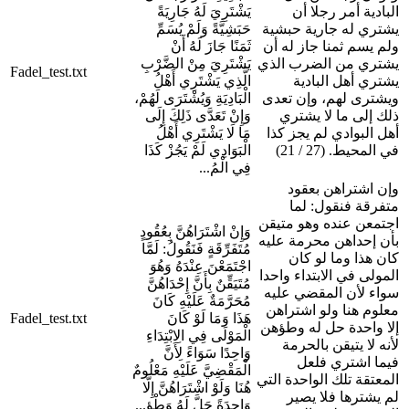
البادية أمر رجلا أن
يَشْتَرِيَ لَهُ جَارِيَةً
يشتري له جارية حبشية
حَبَشِيَّةً وَلَمْ يُسَمِّ
ولم يسم ثمنا جاز له أن
ثَمَنًا جَازَ لَهُ أَنْ
يشتري من الضرب الذي
يَشْتَرِيَ مِنْ الضَّرْبِ
Fadel_test.txt
يشتري أهل البادية
الَّذِي يَشْتَرِي أَهْلُ
ويشترى لهم، وإن تعدى
الْبَادِيَةِ وَيُشْتَرَى لَهُمْ،
ذلك إلى ما لا يشتري
وَإِنْ تَعَدَّى ذَلِكَ إِلَى
أهل البوادي لم يجز كذا
مَا لَا يَشْتَرِي أَهْلُ
في المحيط. (27 / 21)
الْبَوَادِي لَمْ يَجُزْ كَذَا
فِي الْمُ...
وإن اشتراهن بعقود
متفرقة فنقول: لما
اجتمعن عنده وهو متيقن
وَإِنْ اشْتَرَاهُنَّ بِعُقُودٍ
بأن إحداهن محرمة عليه
مُتَفَرِّقَةٍ فَنَقُولُ: لَمَّا
كان هذا وما لو كان
اجْتَمَعْنَ عِنْدَهُ وَهُوَ
المولى في الابتداء واحدا
مُتَيَقِّنٌ بِأَنَّ إِحْدَاهُنَّ
سواء لأن المقضي عليه
مُحَرَّمَةٌ عَلَيْهِ كَانَ
معلوم هنا ولو اشتراهن
هَذَا وَمَا لَوْ كَانَ
Fadel_test.txt
إلا واحدة حل له وطؤهن
الْمَوْلَى فِي الِابْتِدَاءِ
لأنه لا يتيقن بالحرمة
وَاحِدًا سَوَاءً لِأَنَّ
فيما اشتري فلعل
الْمَقْضِيَّ عَلَيْهِ مَعْلُومٌ
المعتقة تلك الواحدة التي
هُنَا وَلَوْ اشْتَرَاهُنَّ إِلَّا
لم يشترها فلا يصير
وَاحِدَةً حَلَّ لَهُ وَطْؤ...