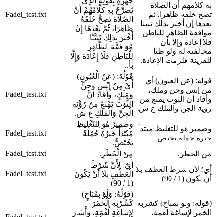
جَهْرِهِ بِقَوْلِهِ الَّذِي
به كلامهم أن الصلاة
يُصَرِّحُ بِهِ كَلَامُهُمْ أَنَّ
تصح خلفه ظاهرا، ثم
Fadel_test.txt
الصَّلَاةَ تَصِحُّ خَلْفَهُ
بعدها إن أخبر بذلك تبينا
ظَاهِرًا، ثُمَّ بَعْدَهَا إِنْ
موافقة الظاهر للباطن
أَخْبَرَ بِذَلِكَ تَبَيَّنَّا
فلا إعادة وإلا بأن
مُوَافَقَةَ الظَّاهِرِ
مخالفته له ولو ظنا
لِلْبَاطِنِ فَلَا إِعَادَةَ وَإِلَّا
للقرينة فلزمت الإعادة.
بِأ...
قَوْلُهُ: (عَنْ الْعُيُونِ)
قوله: (عن العيون) أي
أَيْ مِنْ إِنْسٍ وَجِنٍّ
من إنس وجن وملك،
Fadel_test.txt
وَمَلَكٍ، وَأَفَادَ أَنَّ
وأفاد أن الثوب يمنع من
الثَّوْبَ يَمْنَعُ مِنْ رُؤْيَةِ
رؤية الجن والملك ع ش.
الْجِنِّ وَالْمَلَكِ ع ش.
وَضَمِيرُ هُوَ لِلتَّغْلِيظِ
وضمير هو للتغليظ مبتدأ
Fadel_test.txt
مُبْتَدَأٌ خَبَرُهُ جُمْلَةُ
خبره جملة يختص.
يَخْتَصُّ.
Fadel_test.txt
من الخطر.
مِنْ الْخَطَرِ.
أَيْ؛ لِأَنَّ شَرْطَ
أي؛ لأن شرط العطف بلا
Fadel_test.txt
الْعَطْفِ بِلَا أَنْ يَكُونَ
أن يكون (1 / 90)
(1 / 90)
(قَوْلُهُ: وَلَوْ بِمُبَاحٍ)
(قوله: ولو بمباح) كشربه
كَشُرْبِهِ الْخَمْرَ
الخمر لإساغة لقمة،
لِإِسَاغَةِ لُقْمَةٍ، وَأَشَارَ
Fadel_test.txt