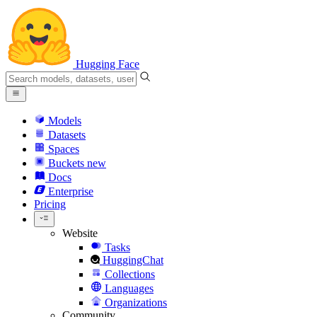
Hugging Face
Models
Datasets
Spaces
Buckets
new
Docs
Enterprise
Pricing
Website
Tasks
HuggingChat
Collections
Languages
Organizations
Community