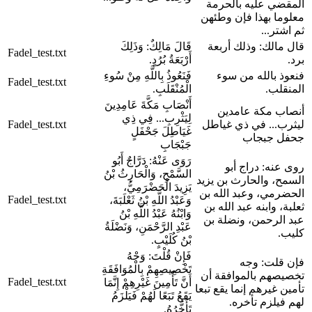
المقضي عليه بالحرمة
معلوما بهذا فإن وطئهن
ثم اشتر...
قال مالك: وذلك أربعة
قَالَ مَالِكٌ: وَذَلِكَ
Fadel_test.txt
برد.
أَرْبَعَةُ بُرُدٍ.
فنعوذ بالله من سوء
فَنَعُوذُ بِاللَّهِ مِنْ سُوءِ
Fadel_test.txt
المنقلب.
الْمُنْقَلَبِ.
أَنْصَابِ مَكَّةَ عَامِدِينَ
أنصاب مكة عامدين
لِيَثْرِبِ... فِي ذِي
ليثرب... في ذي غياطل
Fadel_test.txt
غَيَاطِلَ جَحْفَلٍ
جحفل جبجاب
جَبْجَابِ
رَوَى عَنْهُ: دَرَّاجٌ أَبُو
روى عنه: دراج أبو
السَّمْحِ، وَالْحَارِثُ بْنُ
السمح، والحارث بن يزيد
يَزِيدَ الْحَضْرَمِيُّ،
الحضرمي، وعبد الله بن
Fadel_test.txt
وَعَبْدُ اللَّهِ بْنُ ثَعْلَبَةَ،
ثعلبة، وابنه عبد الله بن
وَابْنُهُ عَبْدُ اللَّهِ بْنُ
عبد الرحمن، ونضلة بن
عَبْدِ الرَّحْمَنِ، وَنَضْلَةُ
كليب.
بْنُ كُلَيْبٍ.
فَإِنْ قُلْتَ: وَجْهُ
فإن قلت: وجه
تَخْصِيصِهِمْ بِالْمُوَافَقَةِ
تخصيصهم بالموافقة أن
Fadel_test.txt
أَنَّ تَأْمِينَ غَيْرِهِمْ إِنَّمَا
تأمين غيرهم إنما يقع تبعا
يَقَعُ تَبَعًا لَهُمْ فَيَلْزَمُ
لهم فيلزم تأخره.
تَأَخُّرُهُ.