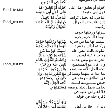
نُكْتَةٌ فِي الْمَوْضِعِ.
(قوله أو تعليق) هذا على
(قَوْلُهُ أَوْ تَعْلِيقٌ) هَذَا
Fadel_test.txt
قول أبي حنيفة.
عَلَى قَوْلِ أَبِي حَنِيفَةَ.
الباجي: قد تحمل كراهة
الْبَاجِيُّ: قَدْ تُحْمَلُ
Fadel_test.txt
ذلك لئلا يعتقد الجهال
كَرَاهَةُ ذَلِكَ لِئَلَّا يَعْتَقِدَ
ركنيته.
الْجُهَّالُ رُكْنِيَّتَهُ.
سرتها وركبتها خوف
الوطء المحرم يحرم
استمتاعها بما بين سرته
سُرَّتِهَا وَرُكْبَتِهَا خَوْفَ
وركبته لذلك وخشية
الْوَطْءِ الْمُحَرَّمِ يَحْرُمُ
التلوث بالدم ليس علة
اسْتِمْتَاعُهَا بِمَا بَيْنَ
ولا جزء علة لوجود
سُرَّتِهِ وَرُكْبَتِهِ لِذَلِكَ
الحرمة مع تيقن عدمه،
وَخَشْيَةُ التَّلَوُّثِ بِالدَّمِ
Fadel_test.txt
وإن كان هو المستمتع
لَيْسَ عِلَّةً وَلَا جَزْءَ
اتجه الحل؛ لأنه مستمتع
عِلَّةٍ لِوُجُودِ الْحُرْمَةِ
بما عدا ما بينهما وسيذكر
مَعَ تَيَقُّنِ عَدَمِهِ، وَإِنْ
في الطلاق حرمته في
كَانَ هُوَ الْمُسْتَمْتَعَ
حيض ممسوسة ليست
اتَّجَهَ الْحِلُّ؛ لِأَنَّهُ
بحامل بحمل تعتد بوضعه
مُسْتَمْتَعٌ بِ...
فلا اعتراض عليه في
ذكره حله في قوله.
وَلَوْ أَنَّ رَجُلًا مِنْ أَهْلِ
ولو أن رجلا من أهل
الْبَادِيَةِ أَمَرَ رَجُلًا أَنْ