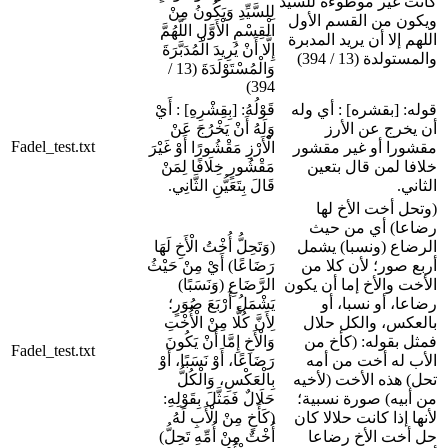
كانت غير موطوءة للسيد
لِلسَّيِّدِ وَيَكُونُ مِنْ
ويكون من القسم الأول
الْقِسْمِ الْأَوَّلِ اللَّهُمَّ
اللهم إلا أن يريد المدبرة
إِلَّا أَنْ يُرِيدَ الْمُدَبَّرَةَ
والمستولدة (13 / 394)
وَالْمُسْتَوْلَدَةَ (13 /
394)
قوله: [بقشره] : أي وله
قَوْلُهُ: [بِقِشْرِهِ] : أَيْ
أن يخرج عن الأرز
وَلَهُ أَنْ يَخْرُجَ عَنْ
Fadel_test.txt
مقشورا أو غير مقشور
الْأَرْزِ مَقْشُورًا أَوْ غَيْرَ
خلافا لمن قال بتعين
مَقْشُورٍ خِلَافًا لِمَنْ
الثاني.
قَالَ بِتَعَيُّنِ الثَّانِي.
(وتحل أخت الأخ لها
رضاعا) أي من حيث
الرضاع (ونسبا) يشمل
(وَتَحِلُّ أُخْتُ الْأَخِ لَهَا
أربع صور؛ لأن كلا من
رَضَاعًا) أَيْ مِنْ حَيْثُ
الأخت والأخ إما أن يكون
الرَّضَاعِ (وَنَسَبًا)
رضاعا، أو نسبا، أو
يَشْمَلُ أَرْبَعَ صُوَرٍ؛
بالعكس، والكل حلال
لِأَنَّ كُلًّا مِنْ الْأُخْتِ
فمثل بقوله: (كأخ من
وَالْأَخِ إِمَّا أَنْ يَكُونَ
Fadel_test.txt
الأب له أخت من أمه
رَضَاعًا، أَوْ نَسَبًا، أَوْ
تحل) هذه الأخت (لأخيه
بِالْعَكْسِ، وَالْكُلُّ
من أبيه) صورة نسبية؛
حَلَالٌ فَمَثَّلَ بِقَوْلِهِ:
لأنها إذا كانت حلالا كان
(كَأَخٍ مِنْ الْأَبِ لَهُ
حل أخت الأخ رضاعا
أُخْتٌ مِنْ أُمِّهِ تَحِلُّ)