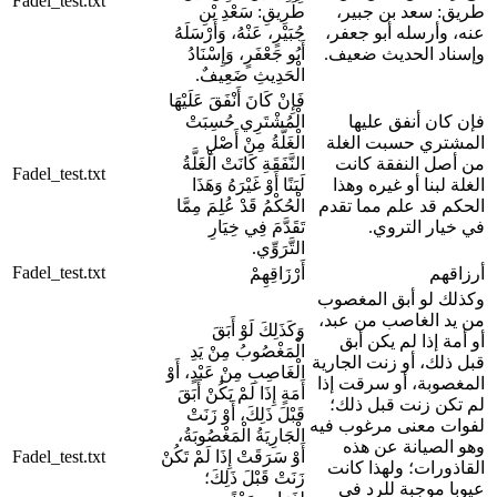
Fadel_test.txt
طريق: سعد بن جبير،
طَرِيقِ: سَعْدِ بْنِ
عنه، وأرسله أبو جعفر،
جُبَيْرٍ، عَنْهُ، وَأَرْسَلَهُ
وإسناد الحديث ضعيف.
أَبُو جَعْفَرٍ، وَإِسْنَادُ
الْحَدِيثِ ضَعِيفٌ.
فَإِنْ كَانَ أَنْفَقَ عَلَيْهَا
فإن كان أنفق عليها
الْمُشْتَرِي حُسِبَتْ
المشتري حسبت الغلة
الْغَلَّةُ مِنْ أَصْلِ
من أصل النفقة كانت
النَّفَقَةِ كَانَتْ الْغَلَّةُ
Fadel_test.txt
الغلة لبنا أو غيره وهذا
لَبَنًا أَوْ غَيْرَهُ وَهَذَا
الحكم قد علم مما تقدم
الْحُكْمُ قَدْ عُلِمَ مِمَّا
في خيار التروي.
تَقَدَّمَ فِي خِيَارِ
التَّرَوِّي.
Fadel_test.txt
أرزاقهم
أَرْزَاقِهِمْ
وكذلك لو أبق المغصوب
من يد الغاصب من عبد،
وَكَذَلِكَ لَوْ أَبَقَ
أو أمة إذا لم يكن أبق
الْمَغْصُوبُ مِنْ يَدِ
قبل ذلك، أو زنت الجارية
الْغَاصِبِ مِنْ عَبْدٍ، أَوْ
المغصوبة، أو سرقت إذا
أَمَةٍ إِذَا لَمْ يَكُنْ أَبَقَ
لم تكن زنت قبل ذلك؛
قَبْلَ ذَلِكَ، أَوْ زَنَتْ
لفوات معنى مرغوب فيه
الْجَارِيَةُ الْمَغْصُوبَةُ،
وهو الصيانة عن هذه
أَوْ سَرَقَتْ إِذَا لَمْ تَكُنْ
Fadel_test.txt
القاذورات؛ ولهذا كانت
زَنَتْ قَبْلَ ذَلِكَ؛
عيوبا موجبة للرد في