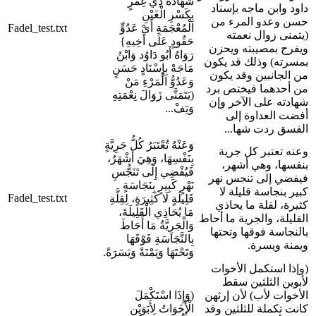
شَهَادَةُ ذِي غِمْرٍ
داود وابن ماجه بإسناد
بِكَسْرِ الْغَيْنِ
حسن وعدو المرء من
الْمُعْجَمَةِ أَيْ عَدُوٍّ
Fadel_test.txt
(يتمنى زوال نعمته
حَقُودٍ عَلَى أَخِيهِ}
ويفرح بمصيبته ويحزن
رَوَاهُ أَبُو دَاوُد وَابْنُ
بمسرته) وذلك قد يكون
مَاجَهْ بِإِسْنَادٍ حَسَنٍ
من الجانبين وقد يكون
وَعَدُوُّ الْمَرْءِ مَنْ
من أحدهما فيختص برد
(يَتَمَنَّى زَوَالَ نِعْمَتِهِ
شهادته على الآخر وإن
وَيَفْ...
أفضت العداوة إلى
الفسق ردت شها...
وَعَنْهُ تُعْتَبَرُ كُلُّ جَرِيَّةٍ
وعنه تعتبر كل جرية
بِنَفْسِهَا، وَهِيَ أَشْهَرُ،
بنفسها، وهي أشهر،
فَيُفْضِي إِلَى تَنَجُّسِ
فيفضي إلى تنجس نهر
نَهْرٍ كَبِيرٍ بِنَجَاسَةٍ
كبير بنجاسة قليلة لا
Fadel_test.txt
قَلِيلَةٍ لَا كَثِيرَةٍ، لِقِلَّةِ
كثيرة، لقلة ما يحاذي
مَا يُحَاذِي الْقَلِيلَةَ،
القليلة، والجرية ما أحاط
وَالْجَرِيَّةُ مَا أَحَاطَ
بالنجاسة فوقها وتحتها
بِالنَّجَاسَةِ فَوْقَهَا
ويمنة ويسرة.
وَتَحْتَهَا وَيَمْنَةً وَيَسَرَةً.
(وإذا استكمل الأخوات
لأبوين الثلثين سقط
الأخوات لأب) لأن إرثهن
(وَإِذَا اسْتَكْمَلَ
كانت تكملة للثلثين وقد
الْأَخَوَاتُ لِأَبَوَيْنِ