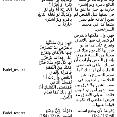
البائع بأمره ولو اشترى
دَبَّرَهُ أَوْ أَقَرَّ أَنَّ
جارية بها حبل فأعتق ما
الْجَارِيَةَ أُمُّ وَلَدٍ لَهُ
في بطنها قبل القبض لم
وَكَذَلِكَ لَوْ فَعَلَهُ الْبَائِعُ
يصح إعتاقه فلم يصر
بِأَمْرِهِ وَلَوْ اشْتَرَى
متلفا كذا في محيط
جَارِيَةً ب...
السرخسي.
فهي وإن ملكتها بالفرض
لم تتصرف فيها بالإنفاق
فَهِيَ وَإِنْ مَلَكَتْهَا
وتفرع على هذا ما لو
بِالْفَرْضِ لَمْ تَتَصَرَّفْ
قرر لها كل يوم مثلا قدرا
فِيهَا بِالْإِنْفَاقِ وَتَفَرَّعَ
معينا من النفقة فأمرته
عَلَى هَذَا مَا لَوْ قَرَّرَ
بإنفاق البعض وأرادت أن
لَهَا كُلَّ يَوْمٍ مَثَلًا قَدْرًا
تمسك الباقي فمقتضى
مُعَيَّنًا مِنْ النَّفَقَةِ
Fadel_test.txt
التمليك أن لها ذلك كما
فَأَمَرَتْهُ بِإِنْفَاقِ
تقدم التصريح به عن
الْبَعْضِ وَأَرَادَتْ أَنْ
الخلاصة والذخيرة في
تُمْسِكَ الْبَاقِيَ
نفقة الشهر ولا فرق بين
فَمُقْتَضَى التَّمْلِيكِ أَنَّ
نفقة شهر أو يوم، فليس
لَهَا ذَلِكَ كَمَا تَقَدَّمَ
فائدة أنه يلي الإنفاق مع
التَّصْ...
فرض القاضي إلا لكونه
قواما عليها ...
(قوله؛ لأن وضع اسمه
(قَوْلُهُ؛ لِأَنَّ وَضْعَ
Fadel_test.txt
إلخ (13 / 184)
اسْمِهِ إِلَخْ (13 / 184)