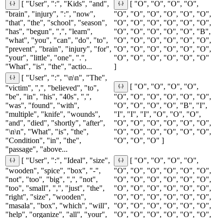
[ "User", ":", "Kids", "and",
[ "O", "O", "O", "O",
"brain", "injury", ":", "now",
"O", "O", "O", "O", "O", "O",
"that", "the", "school", "season",
"O", "O", "O", "O", "O", "O",
"has", "begun", ",", "learn",
"O", "O", "O", "O", "O", "B",
"what", "you", "can", "do", "to",
"O", "O", "O", "O", "O", "O",
"prevent", "brain", "injury", "for",
"O", "O", "O", "O", "O", "O",
"your", "little", "one", ".",
"O", "O", "O", "O", "O", "O"
"What", "is", "the", "actio...
]
[ "User", ":", "\n\n", "The",
[ "O", "O", "O", "O",
"victim", ",", "believed", "to",
"be", "in", "his", "40s", ",",
"O", "O", "O", "O", "O", "O",
"was", "found", "with",
"O", "O", "O", "O", "B", "I",
"multiple", "knife", "wounds",
"I", "I", "I", "O", "O", "O",
"and", "died", "shortly", "after",
"O", "O", "O", "O", "O", "O",
"\n\n", "What", "is", "the",
"O", "O", "O", "O", "O", "O",
"Condition", "in", "the",
"O", "O", "O" ]
"passage", "above...
[ "User", ":", "Ideal", "size",
[ "O", "O", "O", "O",
"wooden", "spice", "box", "-",
"O", "O", "O", "O", "O", "O",
"not", "too", "big", ",", "not",
"O", "O", "O", "O", "O", "O",
"too", "small", ",", "just", "the",
"O", "O", "O", "O", "O", "O",
"right", "size", "wooden",
"O", "O", "O", "O", "O", "O",
"masala", "box", "which", "will",
"O", "O", "O", "O", "O", "O",
"help", "organize", "all", "your",
"O", "O", "O", "O", "O", "O",