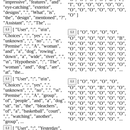
"impressive", "features", "and",
"I", "O", "O", "O", "O", "O",
"eye-catching", "exterior",
"O", "O", "O", "O", "O", "O",
"designs", ".", "What", "is",
"O" ]
"the", "design", "mentioned", "?",
"Assistant", ":", "The", ...
[ "User", ":", "\n\n",
[ "O", "O", "O", "O",
"Choices", ":", "yes", ",",
"O", "O", "O", "O", "O", "B",
"unknown", ",", "no", ".", "\n",
"O", "O", "O", "O", "O", "O",
"Premise", ":", "A", "woman",
"O", "O", "O", "O", "O", "O",
"and", "a", "dog", "rowing",
"O", "O", "O", "O", "O", "O",
"down", "a", "wide", "river", ".",
"O", "O", "O", "O", "O", "O",
"\n", "Hypothesis", ":", "The",
"O", "O", "O", "O", "O", "O",
"woman", "and", "dog", "are",
"O", "O", "O", "O", "O", "...
"at", "the...
[ "User", ":", "\n\n",
[ "O", "O", "O", "O",
"Choices", ":", "yes", ",",
"O", "O", "O", "B", "O", "O",
"unknown", ",", "no", ".", "\n",
"O", "O", "O", "O", "O", "O",
"Premise", ":", "A", "group",
"O", "O", "O", "O", "O", "O",
"of", "people", "and", "a", "dog",
"O", "O", "O", "O", "O", "O",
"sit", "in", "the", "bleachers",
"O", "O", "O", "O", "O", "O",
"of", "a", "basketball", "court",
"O", "O", "O", "O", "O", "O",
",", "watching", "another",
"O", "O", "O", "O", "O", "...
"group", ...
[ "User", ":", "Yesterday",