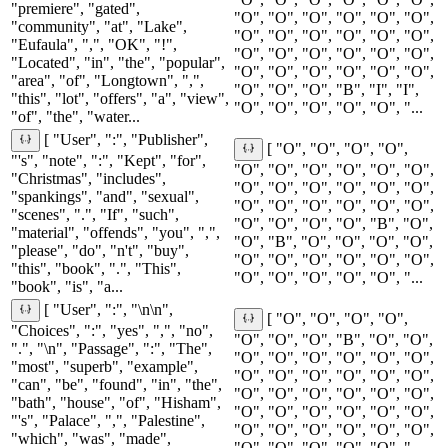
"premiere", "gated",
"O", "O", "O", "O", "O", "O",
"community", "at", "Lake",
"O", "O", "O", "O", "O", "O",
"Eufaula", ",", "OK", "!",
"O", "O", "O", "O", "O", "O",
"Located", "in", "the", "popular",
"O", "O", "O", "O", "O", "O",
"area", "of", "Longtown", ",",
"O", "O", "O", "B", "I", "I",
"this", "lot", "offers", "a", "view",
"O", "O", "O", "O", "O", "...
"of", "the", "water...
[ "User", ":", "Publisher",
[ "O", "O", "O", "O",
"'s", "note", ":", "Kept", "for",
"O", "O", "O", "O", "O", "O",
"Christmas", "includes",
"O", "O", "O", "O", "O", "O",
"spankings", "and", "sexual",
"O", "O", "O", "O", "O", "O",
"scenes", ".", "If", "such",
"O", "O", "O", "O", "B", "O",
"material", "offends", "you", ",",
"O", "B", "O", "O", "O", "O",
"please", "do", "n't", "buy",
"O", "O", "O", "O", "O", "O",
"this", "book", ".", "This",
"O", "O", "O", "O", "O", "...
"book", "is", "a...
[ "User", ":", "\n\n",
[ "O", "O", "O", "O",
"Choices", ":", "yes", ",", "no",
"O", "O", "O", "B", "O", "O",
".", "\n", "Passage", ":", "The",
"O", "O", "O", "O", "O", "O",
"most", "superb", "example",
"O", "O", "O", "O", "O", "O",
"can", "be", "found", "in", "the",
"O", "O", "O", "O", "O", "O",
"bath", "house", "of", "Hisham",
"O", "O", "O", "O", "O", "O",
"'s", "Palace", ",", "Palestine",
"O", "O", "O", "O", "O", "O",
"which", "was", "made",
"O", "O", "O", "O", "O", "...