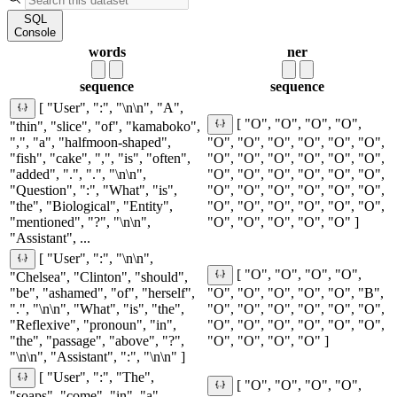
SQL
Console
words
ner
sequence
sequence
[ "User", ":", "\n\n", "A",
[ "O", "O", "O", "O",
"thin", "slice", "of", "kamaboko",
",", "a", "halfmoon-shaped",
"O", "O", "O", "O", "O", "O",
"fish", "cake", ",", "is", "often",
"O", "O", "O", "O", "O", "O",
"added", ".", ".", "\n\n",
"O", "O", "O", "O", "O", "O",
"Question", ":", "What", "is",
"O", "O", "O", "O", "O", "O",
"the", "Biological", "Entity",
"O", "O", "O", "O", "O", "O",
"mentioned", "?", "\n\n",
"O", "O", "O", "O", "O" ]
"Assistant", ...
[ "User", ":", "\n\n",
[ "O", "O", "O", "O",
"Chelsea", "Clinton", "should",
"be", "ashamed", "of", "herself",
"O", "O", "O", "O", "O", "B",
".", "\n\n", "What", "is", "the",
"O", "O", "O", "O", "O", "O",
"Reflexive", "pronoun", "in",
"O", "O", "O", "O", "O", "O",
"the", "passage", "above", "?",
"O", "O", "O", "O" ]
"\n\n", "Assistant", ":", "\n\n" ]
[ "User", ":", "The",
[ "O", "O", "O", "O",
"soaps", "come", "in", "a",