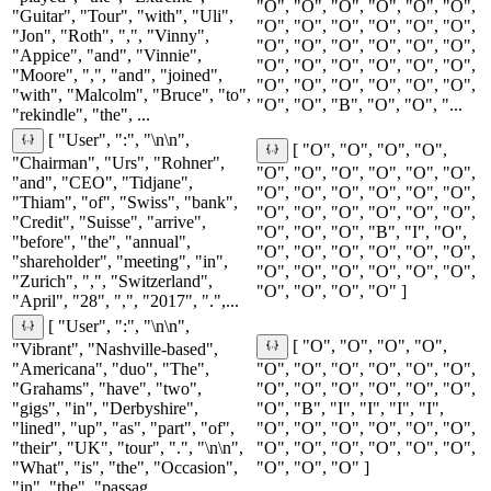
"O", "O", "O", "O", "O", "O",
"Guitar", "Tour", "with", "Uli",
"O", "O", "O", "O", "O", "O",
"Jon", "Roth", ",", "Vinny",
"O", "O", "O", "O", "O", "O",
"Appice", "and", "Vinnie",
"O", "O", "O", "O", "O", "O",
"Moore", ",", "and", "joined",
"O", "O", "O", "O", "O", "O",
"with", "Malcolm", "Bruce", "to",
"O", "O", "B", "O", "O", "...
"rekindle", "the", ...
[ "User", ":", "\n\n",
[ "O", "O", "O", "O",
"Chairman", "Urs", "Rohner",
"O", "O", "O", "O", "O", "O",
"and", "CEO", "Tidjane",
"O", "O", "O", "O", "O", "O",
"Thiam", "of", "Swiss", "bank",
"O", "O", "O", "O", "O", "O",
"Credit", "Suisse", "arrive",
"O", "O", "O", "B", "I", "O",
"before", "the", "annual",
"O", "O", "O", "O", "O", "O",
"shareholder", "meeting", "in",
"O", "O", "O", "O", "O", "O",
"Zurich", ",", "Switzerland",
"O", "O", "O", "O" ]
"April", "28", ",", "2017", ".",...
[ "User", ":", "\n\n",
[ "O", "O", "O", "O",
"Vibrant", "Nashville-based",
"Americana", "duo", "The",
"O", "O", "O", "O", "O", "O",
"Grahams", "have", "two",
"O", "O", "O", "O", "O", "O",
"gigs", "in", "Derbyshire",
"O", "B", "I", "I", "I", "I",
"lined", "up", "as", "part", "of",
"O", "O", "O", "O", "O", "O",
"their", "UK", "tour", ".", "\n\n",
"O", "O", "O", "O", "O", "O",
"What", "is", "the", "Occasion",
"O", "O", "O" ]
"in", "the", "passag...