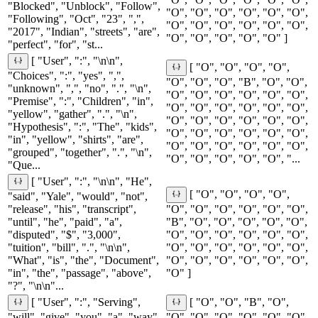
"Blocked", "Unblock", "Follow",
"O", "O", "O", "O", "O", "O",
"Following", "Oct", "23", ",",
"O", "O", "O", "O", "O", "O",
"2017", "Indian", "streets", "are",
"O", "O", "O", "O", "O" ]
"perfect", "for", "st...
[ "User", ":", "\n\n",
[ "O", "O", "O", "O",
"Choices", ":", "yes", ",",
"O", "O", "O", "B", "O", "O",
"unknown", ",", "no", ".", "\n",
"O", "O", "O", "O", "O", "O",
"Premise", ":", "Children", "in",
"O", "O", "O", "O", "O", "O",
"yellow", "gather", ".", "\n",
"O", "O", "O", "O", "O", "O",
"Hypothesis", ":", "The", "kids",
"O", "O", "O", "O", "O", "O",
"in", "yellow", "shirts", "are",
"O", "O", "O", "O", "O", "O",
"grouped", "together", ".", "\n",
"O", "O", "O", "O", "O", "...
"Que...
[ "User", ":", "\n\n", "He",
[ "O", "O", "O", "O",
"said", "Yale", "would", "not",
"release", "his", "transcript",
"O", "O", "O", "O", "O", "O",
"until", "he", "paid", "a",
"B", "O", "O", "O", "O", "O",
"disputed", "$", "3,000",
"O", "O", "O", "O", "O", "O",
"tuition", "bill", ".", "\n\n",
"O", "O", "O", "O", "O", "O",
"What", "is", "the", "Document",
"O", "O", "O", "O", "O", "O",
"in", "the", "passage", "above",
"O" ]
"?", "\n\n"...
[ "User", ":", "Serving",
[ "O", "O", "B", "O",
"will", "give", "you", "a", "way",
"O", "O", "O", "O", "O", "O",