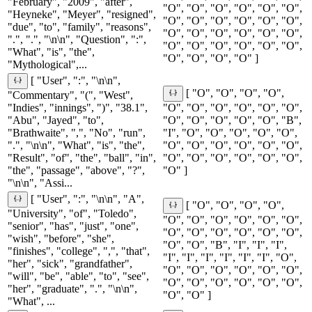
"February", "2009", "after",
"O", "O", "O", "O", "O", "O",
"Heyneke", "Meyer", "resigned",
"O", "O", "O", "O", "O", "O",
"due", "to", "family", "reasons",
"O", "O", "O", "O", "O", "O",
".", ".", "\n\n", "Question", ":",
"O", "O", "O", "O", "O", "O",
"What", "is", "the",
"O", "O", "O", "O" ]
"Mythological",...
[ "User", ":", "\n\n",
[ "O", "O", "O", "O",
"Commentary", "(", "West",
"Indies", "innings", ")", "38.1",
"O", "O", "O", "O", "O", "O",
"Abu", "Jayed", "to",
"O", "O", "O", "O", "O", "B",
"Brathwaite", ",", "No", "run",
"I", "O", "O", "O", "O", "O",
".", "\n\n", "What", "is", "the",
"O", "O", "O", "O", "O", "O",
"Result", "of", "the", "ball", "in",
"O", "O", "O", "O", "O", "O",
"the", "passage", "above", "?",
"O" ]
"\n\n", "Assi...
[ "User", ":", "\n\n", "A",
[ "O", "O", "O", "O",
"University", "of", "Toledo",
"O", "O", "O", "O", "O", "O",
"senior", "has", "just", "one",
"O", "O", "O", "O", "O", "O",
"wish", "before", "she",
"O", "O", "B", "I", "I", "I",
"finishes", "college", ",", "that",
"I", "I", "I", "I", "I", "I", "O",
"her", "sick", "grandfather",
"O", "O", "O", "O", "O", "O",
"will", "be", "able", "to", "see",
"O", "O", "O", "O", "O", "O",
"her", "graduate", ".", "\n\n",
"O", "O" ]
"What", ...