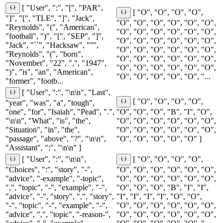
[ "User", ":", "[", "PAR",
[ "O", "O", "O", "O",
"]", "[", "TLE", "]", "Jack",
"O", "O", "O", "O", "O", "O",
"Reynolds", "(", "American",
"O", "O", "O", "O", "O", "O",
"football", ")", "[", "SEP", "]",
"O", "O", "O", "O", "O", "O",
"Jack", "``", "Hacksaw", "''",
"O", "O", "O", "O", "O", "O",
"Reynolds", "(", "born",
"O", "O", "O", "O", "O", "O",
"November", "22", ",", "1947",
"O", "O", "O", "O", "O", "O",
")", "is", "an", "American",
"O", "O", "O", "O", "O", "...
"former", "footb...
[ "User", ":", "\n\n", "Last",
[ "O", "O", "O", "O",
"year", "was", "a", "tough",
"one", "for", "Isaiah", "Pead", ".",
"O", "O", "O", "B", "I", "O",
"\n\n", "What", "is", "the",
"O", "O", "O", "O", "O", "O",
"Situation", "in", "the",
"O", "O", "O", "O", "O", "O",
"passage", "above", "?", "\n\n",
"O", "O", "O", "O", "O" ]
"Assistant", ":", "\n\n" ]
[ "User", ":", "\n\n",
[ "O", "O", "O", "O",
"Choices", ":", "story", "-",
"O", "O", "O", "O", "O", "O",
"advice", "-example", "-topic",
"O", "O", "O", "O", "O", "O",
",", "topic", "-", "example", "-",
"O", "O", "O", "B", "I", "I",
"advice", "-", "story", ",", "story",
"I", "I", "I", "I", "O", "O",
"-", "topic", "-", "example", "-",
"O", "O", "O", "O", "O", "O",
"advice", ",", "topic", "-reason-",
"O", "O", "O", "O", "O", "O",