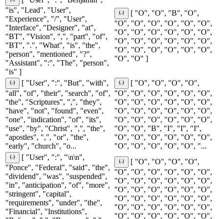
[ "User", ":", "Benjamin",
"is", "Lead", "User",
[ "O", "O", "B", "O",
"Experience", "/", "User",
"O", "O", "O", "O", "O", "O",
"Interface", "Designer", "at",
"O", "O", "O", "O", "O", "O",
"BT", "Vision", ",", "part", "of",
"O", "O", "O", "O", "O", "O",
"BT", ".", "What", "is", "the",
"O", "O", "O", "O", "O", "O",
"person", "mentioned", "?",
"O", "O" ]
"Assistant", ":", "The", "person",
"is" ]
[ "User", ":", "But", "with",
[ "O", "O", "O", "O",
"all", "of", "their", "search", "of",
"O", "O", "O", "O", "O", "O",
"the", "Scriptures", ",", "they",
"O", "O", "O", "O", "O", "O",
"have", "not", "found", "even",
"O", "O", "O", "O", "O", "O",
"one", "indication", "of", "its",
"O", "O", "O", "O", "O", "O",
"use", "by", "Christ", ",", "the",
"O", "O", "B", "I", "I", "I",
"apostles", ",", "or", "the",
"O", "O", "O", "O", "O", "O",
"early", "church", "o...
"O", "O", "O", "O", "O", "...
[ "User", ":", "\n\n",
[ "O", "O", "O", "O",
"Ponce", "Federal", "said", "the",
"O", "O", "O", "O", "O", "O",
"dividend", "was", "suspended",
"O", "O", "O", "O", "O", "O",
"in", "anticipation", "of", "more",
"O", "O", "O", "O", "O", "O",
"stringent", "capital",
"O", "O", "O", "O", "O", "O",
"requirements", "under", "the",
"O", "O", "O", "O", "O", "O",
"Financial", "Institutions",
"O", "O", "O", "O", "O", "O",