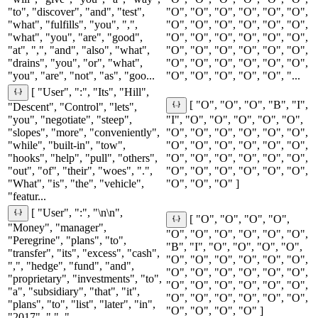
"to", "discover", "and", "test",
"O", "O", "O", "O", "O", "O",
"what", "fulfills", "you", ",",
"O", "O", "O", "O", "O", "O",
"what", "you", "are", "good",
"O", "O", "O", "O", "O", "O",
"at", ",", "and", "also", "what",
"O", "O", "O", "O", "O", "O",
"drains", "you", "or", "what",
"O", "O", "O", "O", "O", "O",
"you", "are", "not", "as", "goo...
"O", "O", "O", "O", "O", "...
[ "User", ":", "Its", "Hill",
[ "O", "O", "O", "B", "I",
"Descent", "Control", "lets",
"you", "negotiate", "steep",
"I", "O", "O", "O", "O", "O",
"slopes", "more", "conveniently",
"O", "O", "O", "O", "O", "O",
"while", "built-in", "tow",
"O", "O", "O", "O", "O", "O",
"hooks", "help", "pull", "others",
"O", "O", "O", "O", "O", "O",
"out", "of", "their", "woes", ".",
"O", "O", "O", "O", "O", "O",
"What", "is", "the", "vehicle",
"O", "O", "O" ]
"featur...
[ "User", ":", "\n\n",
[ "O", "O", "O", "O",
"Money", "manager",
"O", "O", "O", "O", "O", "O",
"Peregrine", "plans", "to",
"B", "I", "O", "O", "O", "O",
"transfer", "its", "excess", "cash",
"O", "O", "O", "O", "O", "O",
",", "hedge", "fund", "and",
"O", "O", "O", "O", "O", "O",
"proprietary", "investments", "to",
"O", "O", "O", "O", "O", "O",
"a", "subsidiary", "that", "it",
"O", "O", "O", "O", "O", "O",
"plans", "to", "list", "later", "in",
"O", "O", "O", "O" ]
"2017", ".", "...