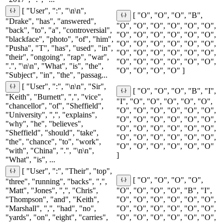
[ "User", ":", "\n\n",
[ "O", "O", "O", "B",
"Drake", "has", "answered",
"O", "O", "O", "O", "O", "O",
"back", "to", "a", "controversial",
"O", "O", "O", "O", "O", "O",
"blackface", "photo", "of", "him",
"O", "O", "O", "O", "O", "O",
"Pusha", "T", "has", "used", "in",
"O", "O", "O", "O", "O", "O",
"their", "ongoing", "rap", "war",
"O", "O", "O", "O", "O", "O",
".", "\n\n", "What", "is", "the",
"O", "O", "O", "O" ]
"Subject", "in", "the", "passag...
[ "User", ":", "\n\n", "Sir",
[ "O", "O", "O", "B", "I",
"Keith", "Burnett", ",", "vice",
"I", "O", "O", "O", "O", "O",
"chancellor", "of", "Sheffield",
"O", "O", "O", "O", "O", "O",
"University", ",", "explains",
"O", "O", "O", "O", "O", "O",
"why", "he", "believes",
"O", "O", "O", "O", "O", "O",
"Sheffield", "should", "take",
"O", "O", "O", "O", "O", "O",
"the", "chance", "to", "work",
"O", "O", "O", "O", "O", "O"
"with", "China", ".", "\n\n",
]
"What", "is", ...
[ "User", ":", "Their", "top",
[ "O", "O", "O", "O",
"three", "running", "backs", ",",
"Matt", "Jones", ",", "Chris",
"O", "O", "O", "O", "B", "I",
"Thompson", "and", "Keith",
"O", "O", "O", "O", "O", "O",
"Marshall", ",", "had", "no",
"O", "O", "O", "O", "O", "O",
"yards", "on", "eight", "carries",
"O", "O", "O", "O", "O", "O",