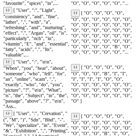
"favourite", "spices", "in",...
"O", "O", "O", "O", "O", "...
[ "User", ":", "Light",
[ "O", "O", "O", "O",
"consistency", "and", "fine",
"O", "O", "O", "O", "O", "O",
"lather", ",", "with", "a",
"O", "O", "O", "O", "O", "O",
"refreshing", "and", "nurturing",
"O", "O", "O", "O", "O", "O",
"effect", ".", "Argan", "oil", "is",
"O", "O", "O", "O", "O", "O",
"particularly", "rich", "in",
"O", "O", "O", "O", "O", "O",
"vitamin", "E", "and", "essential",
"O", "O", "O", "O", "B", "O",
"fatty", "acids", ".", "Its",
"O", "O", "O", "O", "O", "...
"valuable",...
[ "User", ":", "\n\n",
[ "O", "O", "O", "O",
"When", "you", "hear", "about",
"someone", "who", "fell", "for",
"O", "O", "O", "B", "I", "I",
"an", "online", "scam", ",",
"I", "I", "I", "I", "O", "O",
"exactly", "who", "do", "you",
"O", "O", "O", "O", "O", "O",
"picture", "?", "\n\n", "What",
"O", "O", "O", "O", "O", "O",
"is", "the", "Subject", "in", "the",
"O", "O", "O", "O", "O", "O",
"passage", "above", "?", "\n\n",
"O" ]
"Ass...
[ "User", ":", "Crevation", "
[ "O", "O", "O", "O",
(", "M", ")", "Sdn", "Bhd", "-",
"O", "O", "O", "O", "O", "O",
"We", "specialize", "in", "Event",
"O", "O", "O", "O", "O", "O",
"&", "Exhibition", ",", "Printing",
"O", "O", "O", "B", "I", "O",