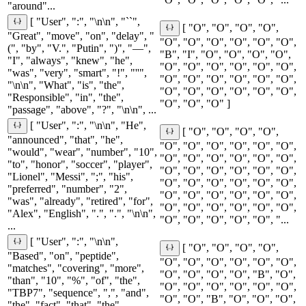
"around"...
[ "User", ":", "\n\n", "``",
[ "O", "O", "O", "O",
"Great", "move", "on", "delay", "
"O", "O", "O", "O", "O", "O",
(", "by", "V.", "Putin", ")", "—",
"B", "I", "O", "O", "O", "O",
"I", "always", "knew", "he",
"O", "O", "O", "O", "O", "O",
"was", "very", "smart", "!", "''",
"O", "O", "O", "O", "O", "O",
"\n\n", "What", "is", "the",
"O", "O", "O", "O", "O", "O",
"Responsible", "in", "the",
"O", "O", "O" ]
"passage", "above", "?", "\n\n", ...
[ "User", ":", "\n\n", "He",
[ "O", "O", "O", "O",
"announced", "that", "he",
"O", "O", "O", "O", "O", "O",
"would", "wear", "number", "10",
"O", "O", "O", "O", "O", "O",
"to", "honor", "soccer", "player",
"O", "O", "O", "O", "O", "O",
"Lionel", "Messi", ";", "his",
"O", "O", "O", "O", "O", "O",
"preferred", "number", "2",
"O", "O", "O", "O", "O", "O",
"was", "already", "retired", "for",
"O", "O", "O", "O", "O", "O",
"Alex", "English", ".", ".", "\n\n",
"O", "O", "O", "O", "O", "...
...
[ "User", ":", "\n\n",
[ "O", "O", "O", "O",
"Based", "on", "peptide",
"O", "O", "O", "O", "O", "O",
"matches", "covering", "more",
"O", "O", "O", "O", "B", "O",
"than", "10", "%", "of", "the",
"O", "O", "O", "O", "O", "O",
"TBP7", "sequence", ",", "and",
"O", "O", "B", "O", "O", "O",
"the", "fact", "that", "the",