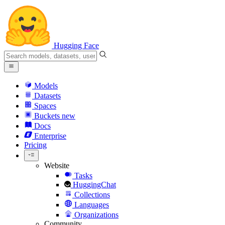
Hugging Face
Models
Datasets
Spaces
Buckets
new
Docs
Enterprise
Pricing
Website
Tasks
HuggingChat
Collections
Languages
Organizations
Community