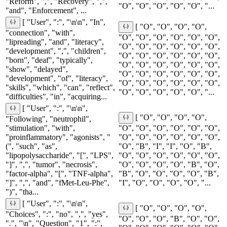
"Reform", ",", "Recovery", ",",
"O", "O", "O", "O", "O", "...
"and", "Enforcement", ...
[ "User", ":", "\n\n", "In",
[ "O", "O", "O", "O",
"connection", "with",
"O", "O", "O", "O", "O", "O",
"lipreading", "and", "literacy",
"O", "O", "O", "O", "O", "O",
"development", ",", "children",
"O", "O", "O", "O", "O", "O",
"born", "deaf", "typically",
"O", "O", "O", "O", "O", "O",
"show", "delayed",
"O", "O", "O", "O", "O", "O",
"development", "of", "literacy",
"O", "O", "O", "O", "O", "O",
"skills", "which", "can", "reflect",
"O", "O", "O", "O", "O", "...
"difficulties", "in", "acquiring...
[ "User", ":", "\n\n",
[ "O", "O", "O", "O",
"Following", "neutrophil",
"stimulation", "with",
"O", "O", "O", "O", "O", "O",
"proinflammatory", "agonists", "
"O", "O", "O", "O", "O", "O",
(", "such", "as",
"O", "B", "I", "I", "O", "B",
"lipopolysaccharide", "[", "LPS",
"O", "O", "O", "O", "O", "O",
"]", ",", "tumor", "necrosis",
"O", "O", "O", "O", "B", "O",
"factor-alpha", "[", "TNF-alpha",
"B", "O", "O", "O", "O", "B",
"]", ",", "and", "fMet-Leu-Phe",
"I", "O", "O", "O", "O", "...
")", "tha...
[ "User", ":", "\n\n",
[ "O", "O", "O", "O",
"Choices", ":", "no", ",", "yes",
"O", "O", "O", "B", "O", "O",
".", "\n", "Question", "1", ":",