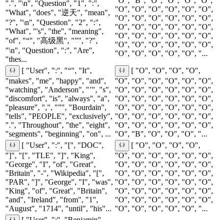
"O", "B", "O", "O", "O", "O",
".", "\n", "Question", "1", ":",
"O", "O", "O", "O", "O", "O",
"What", "does", "逆天", "mean",
"O", "O", "O", "O", "O", "O",
"?", "\n", "Question", "2", ":",
"O", "O", "O", "O", "O", "O",
"What", "'s", "the", "meaning",
"O", "O", "O", "O", "O", "O",
"of", "“", "高级黑", "”", "?",
"O", "O", "O", "O", "O", "O",
"\n", "Question", ":", "Are",
"O", "O", "O", "O", "O", "...
"thes...
[ "User", ":", "“", "It",
[ "O", "O", "O", "O",
"makes", "me", "happy", "and",
"O", "O", "O", "O", "O", "O",
"watching", "Anderson", "’", "s",
"O", "O", "O", "O", "O", "O",
"discomfort", "is", "always", "a",
"O", "O", "O", "O", "O", "O",
"pleasure", ",", "”", "Bourdain",
"O", "O", "O", "O", "O", "O",
"tells", "PEOPLE", "exclusively",
"O", "O", "O", "O", "O", "O",
".", "Throughout", "the", "eight",
"O", "O", "O", "O", "O", "O",
"segments", "beginning", "on", ...
"O", "B", "O", "O", "O", "...
[ "User", ":", "[", "DOC",
[ "O", "O", "O", "O",
"]", "[", "TLE", "]", "King",
"O", "O", "O", "O", "O", "O",
"George", "I", "of", "Great",
"O", "O", "O", "O", "O", "O",
"Britain", "-", "Wikipedia", "[",
"O", "O", "O", "O", "O", "O",
"PAR", "]", "George", "I", "was",
"O", "O", "O", "O", "O", "O",
"King", "of", "Great", "Britain",
"O", "O", "O", "O", "O", "O",
"and", "Ireland", "from", "1",
"O", "O", "O", "O", "O", "O",
"August", "1714", "until", "his"...
"O", "O", "O", "O", "O", "...