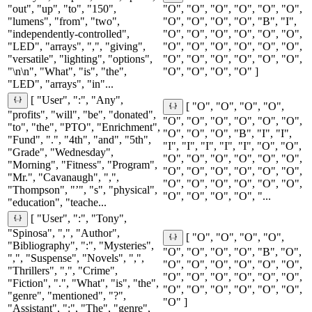
"out", "up", "to", "150",
"O", "O", "O", "O", "O", "O",
"lumens", "from", "two",
"O", "O", "O", "O", "B", "I",
"independently-controlled",
"O", "O", "O", "O", "O", "O",
"LED", "arrays", ",", "giving",
"O", "O", "O", "O", "O", "O",
"versatile", "lighting", "options",
"O", "O", "O", "O", "O", "O",
"\n\n", "What", "is", "the",
"O", "O", "O", "O" ]
"LED", "arrays", "in"...
[ "User", ":", "Any",
[ "O", "O", "O", "O",
"profits", "will", "be", "donated",
"O", "O", "O", "O", "O", "O",
"to", "the", "PTO", "Enrichment",
"O", "O", "O", "B", "I", "I",
"Fund", ".", "4th", "and", "5th",
"I", "I", "I", "I", "I", "O", "O",
"Grade", "Wednesday",
"O", "O", "O", "O", "O", "O",
"Morning", "Fitness", "Program",
"O", "O", "O", "O", "O", "O",
"Mr.", "Cavanaugh", ",",
"O", "O", "O", "O", "O", "O",
"Thompson", "’", "s", "physical",
"O", "O", "O", "O", "...
"education", "teache...
[ "User", ":", "Tony",
"Spinosa", ",", "Author",
[ "O", "O", "O", "O",
"Bibliography", ":", "Mysteries",
"O", "O", "O", "O", "B", "O",
",", "Suspense", "Novels", ",",
"O", "O", "O", "O", "O", "O",
"Thrillers", ",", "Crime",
"O", "O", "O", "O", "O", "O",
"Fiction", ".", "What", "is", "the",
"O", "O", "O", "O", "O", "O",
"genre", "mentioned", "?",
"O" ]
"Assistant", ":", "The", "genre",