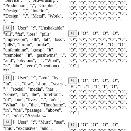
"Service", ",", "Advertising",
"O", "O", "O", "O", "O", "O",
"Production", ",", "Graphic",
"O", "O", "O", "O", "O", "O",
"Design", ",", "Interior",
"O", "O", "O", "O", "O", "O",
"Design", ",", "Metal", "Work",
"O", "O", "O", "O", "O", "...
",", ...
[ "User", ":", "Unshakable",
[ "O", "O", "O", "O",
"alli", "fat", "loss", "pills",
"impression", "alli", "fat", "loss",
"O", "O", "O", "O", "O", "O",
"pills", "hrnnn", "broke",
"O", "O", "O", "B", "O", "O",
"unfeminine", "grasp", "it",
"O", "O", "O", "O", "O", "O",
"trembled", "it", "gershwins", ",",
"O", "O", "O", "O", "O", "O",
"and", "obvious", ".", "What",
"O", "O", "O", "O", "O", "O",
"is", "the", "verb", "mentioned",
"O" ]
"?", ...
[ "User", ":", "\n\n", "by",
[ "O", "O", "O", "O",
"In", "a", "few", "short", "years",
"B", "I", "I", "I", "I", "O",
",", "social", "media", "has",
"O", "O", "O", "O", "O", "O",
"come", "to", "the", "forefront",
"O", "O", "O", "O", "O", "O",
"of", "our", "lives", ".", "\n\n",
"O", "O", "O", "O", "O", "O",
"What", "is", "the", "Timeframe",
"O", "O", "O", "O", "O", "O",
"in", "the", "passage", "above",
"O" ]
"?", "\n\n", "Assistan...
[ "User", ":", "Must", "see",
[ "O", "O", "O", "O",
"this", "exclusive", "and",
"O", "O", "O", "O", "O", "O",