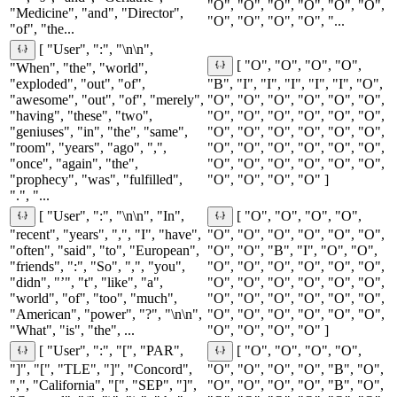
"O", "O", "O", "O", "O", "O",
"Medicine", "and", "Director",
"O", "O", "O", "O", "...
"of", "the...
[ "User", ":", "\n\n",
[ "O", "O", "O", "O",
"When", "the", "world",
"exploded", "out", "of",
"B", "I", "I", "I", "I", "I", "O",
"awesome", "out", "of", "merely",
"O", "O", "O", "O", "O", "O",
"having", "these", "two",
"O", "O", "O", "O", "O", "O",
"geniuses", "in", "the", "same",
"O", "O", "O", "O", "O", "O",
"room", "years", "ago", ",",
"O", "O", "O", "O", "O", "O",
"once", "again", "the",
"O", "O", "O", "O", "O", "O",
"prophecy", "was", "fulfilled",
"O", "O", "O", "O" ]
".", "...
[ "User", ":", "\n\n", "In",
[ "O", "O", "O", "O",
"recent", "years", ",", "I", "have",
"O", "O", "O", "O", "O", "O",
"often", "said", "to", "European",
"O", "O", "B", "I", "O", "O",
"friends", ":", "So", ",", "you",
"O", "O", "O", "O", "O", "O",
"didn", "’", "t", "like", "a",
"O", "O", "O", "O", "O", "O",
"world", "of", "too", "much",
"O", "O", "O", "O", "O", "O",
"American", "power", "?", "\n\n",
"O", "O", "O", "O", "O", "O",
"What", "is", "the", ...
"O", "O", "O", "O" ]
[ "User", ":", "[", "PAR",
[ "O", "O", "O", "O",
"]", "[", "TLE", "]", "Concord",
"O", "O", "O", "O", "B", "O",
",", "California", "[", "SEP", "]",
"O", "O", "O", "O", "B", "O",