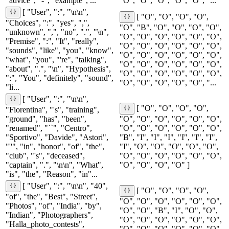
"advice", "-", "example", ...
"O", "O", "O", "O", "O", "...
[ "User", ":", "\n\n",
[ "O", "O", "O", "O",
"Choices", ":", "yes", ",",
"O", "B", "O", "O", "O", "O",
"unknown", ",", "no", ".", "\n",
"O", "O", "O", "O", "O", "O",
"Premise", ":", "It", "really",
"O", "O", "O", "O", "O", "O",
"sounds", "like", "you", "know",
"O", "O", "O", "O", "O", "O",
"what", "you", "'re", "talking",
"O", "O", "O", "O", "O", "O",
"about", ".", "\n", "Hypothesis",
"O", "O", "O", "O", "O", "O",
":", "You", "definitely", "sound",
"O", "O", "O", "O", "O", "...
"li...
[ "User", ":", "\n\n",
[ "O", "O", "O", "O",
"Fiorentina", "'s", "training",
"ground", "has", "been",
"O", "O", "O", "O", "O", "O",
"renamed", "``", "Centro",
"O", "O", "O", "O", "O", "O",
"Sportivo", "Davide", "Astori",
"B", "I", "I", "I", "I", "I", "I",
"''", "in", "honor", "of", "the",
"I", "O", "O", "O", "O", "O",
"club", "'s", "deceased",
"O", "O", "O", "O", "O", "O",
"captain", ".", "\n\n", "What",
"O", "O", "O", "O" ]
"is", "the", "Reason", "in"...
[ "User", ":", "\n\n", "40",
[ "O", "O", "O", "O",
"of", "the", "Best", "Street",
"O", "O", "O", "O", "O", "O",
"Photos", "of", "India", "by",
"O", "O", "B", "I", "O", "O",
"Indian", "Photographers",
"O", "O", "O", "O", "O", "O",
"Halla_photo_contests",
"O", "O", "O", "O", "O", "O",