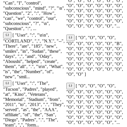
"O", "O", "O", "O", "O", "O",
"Can", "I", "control",
"O", "O", "O", "O", "O", "O",
"subconscious", "mind", "?", "\n",
"O", "O", "O", "O", "O", "O",
"Question", "2", ":", "How",
"O", "O", "O", "O", "O", "O",
"can", "we", "control", "our",
"O", "O", "O", "O", "O", "O",
"subconscious", "?", "\n",
"O", "O", "O", "O", "O", "...
"Question", ":", ...
[ "User", ":", "\n\n",
[ "O", "O", "O", "O",
"CORTLAND", ",", "N.Y.", "--",
"O", "O", "O", "O", "O", "B",
"There", "are", "185", "new",
"O", "O", "O", "O", "O", "O",
"smiles", "in", "Sudan", "these",
"O", "O", "O", "O", "O", "O",
"days", ",", "and", "Oday",
"O", "O", "O", "O", "O", "O",
"Aboushi", "helped", "create",
"O", "O", "O", "O", "O", "O",
"them", "all", ".", "\n\n", "What",
"O", "O", "O", "O", "O", "O",
"is", "the", "Number", "of",
"O", "O" ]
"new", "smil...
[ "User", ":", "The",
[ "O", "O", "O", "O",
"Tucson", "Padres", "played",
"O", "O", "O", "O", "O", "O",
"at", "Kino", "Veterans",
"O", "O", "O", "O", "O", "O",
"Memorial", "Stadium", "from",
"O", "O", "O", "O", "O", "O",
"2011", "to", "2013", ".", "They",
"O", "O", "O", "O", "O", "O",
"served", "as", "the", "AAA",
"O", "O", "O", "O", "O", "O",
"affiliate", "of", "the", "San",
"O", "O", "O", "O", "O", "O",
"Diego", "Padres", ".", "The",
"O", "O", "O", "O", "O", "...
"team", ",", "form...