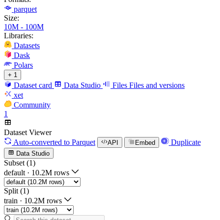
parquet
Size:
10M - 100M
Libraries:
Datasets
Dask
Polars
+ 1
Dataset card
Data Studio
Files
Files and versions
xet
Community
1
Dataset Viewer
Auto-converted
to Parquet
Duplicate
API
Embed
Data Studio
Subset (1)
default
·
10.2M rows
Split (1)
train
·
10.2M rows