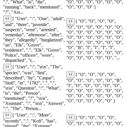
".", "What", "is", "the",
"O", "O", "O", "O", "O", "O",
"running", "back", "mentioned",
"O", "O", "O" ]
"?", "Ass...
[ "User", ":", "One", "adult",
[ "O", "O", "O", "O",
"and", "three", "juvenile",
"O", "O", "O", "O", "O", "O",
"suspects", "were", "arrested",
"O", "O", "O", "O", "O", "O",
"yesterday", "afternoon", "after",
"O", "O", "O", "O", "O", "O",
"they", "allegedly", "burglarized",
"O", "O", "O", "O", "O", "O",
"an", "Elk", "Grove",
"O", "B", "I", "I", "I", "I",
"residence", ".", "Elk", "Grove",
"O", "O", "O", "O", "O", "O",
"Police", "officers", "were",
"O", "O", "O", "O", "O", "...
"dispatched", "t...
[ "User", ":", "\n\n", "The",
"species", "was", "first",
[ "O", "O", "O", "O",
"described", "by", "Caspar",
"O", "O", "O", "O", "O", "B",
"Stoll", "in", "1782", ".", ".",
"I", "O", "O", "O", "O", "O",
"\n\n", "Question", ":", "What",
"O", "O", "O", "O", "O", "O",
"is", "the", "Person",
"O", "O", "O", "O", "O", "O",
"mentioned", "?", "\n\n",
"O", "O", "O", "O", "O" ]
"Assistant", ":", "\n\n", "Answer",
":", "The", "Person...
[ "User", ":", "More",
[ "O", "O", "O", "O",
"recently", ",", "Kofi", "has",
"O", "O", "O", "O", "O", "O",
"played", "the", "Extreme",