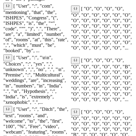
[ "User", ":", "com",
[ "O", "O", "O", "O",
"mentioning", "that", "the",
"O", "O", "O", "O", "O", "O",
"ISHPES", "Congress", "(",
"O", "O", "O", "O", "O", "O",
"ISHPES", "is", "the", "“",
"O", "O", "O", "O", "O", "O",
"code", "”", ")", ".", "There",
"O", "O", "O", "O", "O", "O",
"are", "a", "limited", "number",
"O", "O", "O", "O", "O", "O",
"of", "rooms", "at", "this", "rate",
"O", "O", "O", "O", "O", "O",
",", "which", "must", "be",
"O", "O", "O", "O", "O", "...
"booked", "by", ...
[ "User", ":", "\n\n",
[ "O", "O", "O", "O",
"Choices", ":", "yes", ",",
"O", "O", "O", "O", "O", "B",
"unknown", ",", "no", ".", "\n",
"O", "O", "O", "O", "O", "O",
"Premise", ":", "Multicultural",
"O", "O", "O", "O", "O", "O",
"weddings", "are", "increasing",
"O", "O", "O", "O", "O", "O",
"in", "numbers", "in", "India",
"O", "O", "O", "O", "O", "O",
".", "\n", "Hypothesis", ":",
"O", "O", "O", "O", "O", "O",
"India", "is", "extremely",
"O", "O", "O", "O", "O", "...
"xenophobic", ".",...
[ "User", ":", "Ditch", "the",
[ "O", "O", "O", "O",
"text", "rooms", "and",
"O", "O", "O", "O", "O", "O",
"welcome", "to", "the", "first",
"O", "O", "O", "O", "O", "O",
"100", "%", "Free", "video",
"O", "O", "O", "O", "O", "O",
"webcam", "featuring", "rooms",
"B", "I", "O", "O", "O", "O",