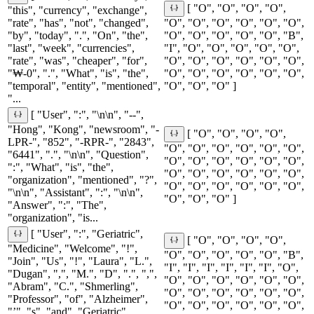
[ "O", "O", "O", "O",
"this", "currency", "exchange",
"rate", "has", "not", "changed",
"O", "O", "O", "O", "O", "O",
"by", "today", ".", "On", "the",
"O", "O", "O", "O", "O", "B",
"last", "week", "currencies",
"I", "O", "O", "O", "O", "O",
"rate", "was", "cheaper", "for",
"O", "O", "O", "O", "O", "O",
"₩-0", ".", "What", "is", "the",
"O", "O", "O", "O", "O", "O",
"temporal", "entity", "mentioned",
"O", "O", "O" ]
"...
[ "User", ":", "\n\n", "--",
"Hong", "Kong", "newsroom", "-
[ "O", "O", "O", "O",
LPR-", "852", "-RPR-", "2843",
"O", "O", "O", "O", "O", "O",
"6441", ".", "\n\n", "Question",
"O", "O", "O", "O", "O", "O",
":", "What", "is", "the",
"O", "O", "O", "O", "O", "O",
"organization", "mentioned", "?",
"O", "O", "O", "O", "O", "O",
"\n\n", "Assistant", ":", "\n\n",
"O", "O", "O" ]
"Answer", ":", "The",
"organization", "is...
[ "User", ":", "Geriatric",
[ "O", "O", "O", "O",
"Medicine", "Welcome", "!",
"O", "O", "O", "O", "O", "B",
"Join", "Us", "!", "Laura", "L.",
"I", "I", "I", "I", "I", "I", "O",
"Dugan", ",", "M.", "D", ".", ",",
"O", "O", "O", "O", "O", "O",
"Abram", "C.", "Shmerling",
"O", "O", "O", "O", "O", "O",
"Professor", "of", "Alzheimer",
"O", "O", "O", "O", "O", "O",
"’", "s", "and", "Geriatric",