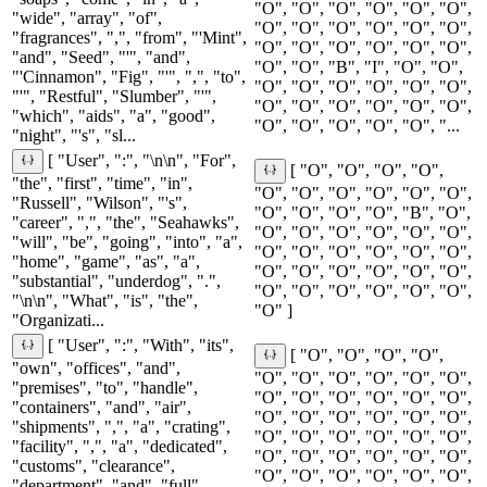
"O", "O", "O", "O", "O", "O",
"wide", "array", "of",
"O", "O", "O", "O", "O", "O",
"fragrances", ",", "from", "'Mint",
"O", "O", "O", "O", "O", "O",
"and", "Seed", "'", "and",
"O", "O", "B", "I", "O", "O",
"'Cinnamon", "Fig", "'", ",", "to",
"O", "O", "O", "O", "O", "O",
"'", "Restful", "Slumber", "'",
"O", "O", "O", "O", "O", "O",
"which", "aids", "a", "good",
"O", "O", "O", "O", "O", "...
"night", "'s", "sl...
[ "User", ":", "\n\n", "For",
[ "O", "O", "O", "O",
"the", "first", "time", "in",
"O", "O", "O", "O", "O", "O",
"Russell", "Wilson", "'s",
"O", "O", "O", "O", "B", "O",
"career", ",", "the", "Seahawks",
"O", "O", "O", "O", "O", "O",
"will", "be", "going", "into", "a",
"O", "O", "O", "O", "O", "O",
"home", "game", "as", "a",
"O", "O", "O", "O", "O", "O",
"substantial", "underdog", ".",
"O", "O", "O", "O", "O", "O",
"\n\n", "What", "is", "the",
"O" ]
"Organizati...
[ "User", ":", "With", "its",
[ "O", "O", "O", "O",
"own", "offices", "and",
"O", "O", "O", "O", "O", "O",
"premises", "to", "handle",
"O", "O", "O", "O", "O", "O",
"containers", "and", "air",
"O", "O", "O", "O", "O", "O",
"shipments", ",", "a", "crating",
"O", "O", "O", "O", "O", "O",
"facility", ",", "a", "dedicated",
"O", "O", "O", "O", "O", "O",
"customs", "clearance",
"O", "O", "O", "O", "O", "O",
"department", "and", "full",