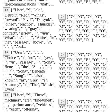
"O", "O", "O", "B", "I", "...
"telecommunications", "that", ...
[ "User", ":", "\n\n",
"Detroit", "Red", "Wings",
[ "O", "O", "O", "O",
"forward", "Pavel", "Datsyuk",
"O", "O", "O", "O", "O", "O",
"joined", "practice", "Thursday",
"O", "O", "O", "O", "B", "I",
"wearing", "a", "gray", "non-
"I", "O", "O", "O", "O", "O",
contract", "jersey", ".", "\n\n",
"O", "O", "O", "O", "O", "O",
"What", "is", "the", "Attire", "in",
"O", "O", "O", "O" ]
"the", "passage", "above", "?",
"\n\n", "Assi...
[ "User", ":", "\n\n",
[ "O", "O", "O", "O",
"Choices", ":", "no", ",", "yes",
"O", "O", "O", "B", "O", "O",
".", "\n", "Passage", ":", "Song",
"O", "O", "O", "O", "O", "O",
"Beneath", "the", "Song", "--",
"O", "O", "O", "O", "O", "O",
"`", "`", "Song", "Beneath",
"O", "O", "O", "O", "O", "O",
"the", "Song", "''", "also",
"O", "O", "O", "O", "O", "O",
"known", "as", "Grey", "'s",
"O", "O", "O", "O", "O", "O",
"Anatomy", ":", "The", "Music",
"O", "O", "O", "O", "O", "...
"Event", ...
[ "User", ":", "These",
"machines", "are", "fine-tuned",
[ "O", "O", "O", "O",
"high-performance", "vehicles",
"O", "O", "O", "O", "O", "O",
",", "each", "offering",
"O", "O", "O", "O", "B", "I",