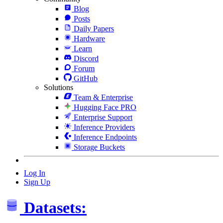
Blog
Posts
Daily Papers
Hardware
Learn
Discord
Forum
GitHub
Solutions
Team & Enterprise
Hugging Face PRO
Enterprise Support
Inference Providers
Inference Endpoints
Storage Buckets
Log In
Sign Up
Datasets: