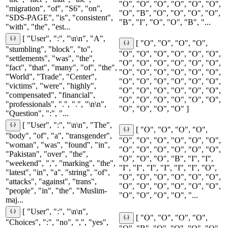
"O", "O", "O", "O", "O", "O",
"migration", "of", "S6", "on",
"O", "B", "O", "O", "O", "O",
"SDS-PAGE", "is", "consistent",
"B", "I", "O", "O", "B", "...
"with", "the", "est...
[ "User", ":", "\n\n", "A",
[ "O", "O", "O", "O",
"stumbling", "block", "to",
"O", "O", "O", "O", "O", "O",
"settlements", "was", "the",
"O", "O", "O", "O", "O", "O",
"fact", "that", "many", "of", "the",
"O", "O", "O", "O", "O", "O",
"World", "Trade", "Center",
"O", "O", "O", "O", "O", "O",
"victims", "were", "highly",
"O", "O", "O", "O", "O", "O",
"compensated", "financial",
"O", "O", "O", "O", "O", "O",
"professionals", ".", ".", "\n\n",
"O", "O", "O", "O" ]
"Question", ":", "...
[ "User", ":", "\n\n", "The",
[ "O", "O", "O", "O",
"body", "of", "a", "transgender",
"O", "O", "O", "O", "O", "O",
"woman", "was", "found", "in",
"O", "O", "O", "O", "O", "O",
"Pakistan", "over", "the",
"O", "O", "O", "B", "I", "I",
"weekend", ",", "marking", "the",
"I", "I", "I", "I", "I", "I", "O",
"latest", "in", "a", "string", "of",
"O", "O", "O", "O", "O", "O",
"attacks", "against", "trans",
"O", "O", "O", "O", "O", "O",
"people", "in", "the", "Muslim-
"O", "O", "O", "O", "...
maj...
[ "User", ":", "\n\n",
[ "O", "O", "O", "O",
"Choices", ":", "no", ",", "yes",