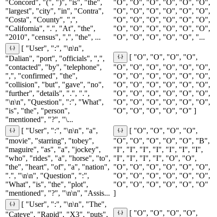
"Concord", "(", ")", "is", "the",
"O", "O", "O", "O", "O", "O",
"largest", "city", "in", "Contra",
"O", "O", "O", "O", "O", "O",
"Costa", "County", ",",
"O", "O", "O", "O", "O", "O",
"California", ".", "At", "the",
"O", "O", "O", "O", "O", "O",
"2010", "census", ",", "the", ...
"O", "O", "O", "O", "O", "...
[ "User", ":", "\n\n",
[ "O", "O", "O", "O",
"Dalian", "port", "officials", ",",
"contacted", "by", "telephone",
"O", "O", "O", "O", "O", "O",
",", "confirmed", "the",
"O", "O", "O", "O", "O", "O",
"collision", "but", "gave", "no",
"O", "O", "O", "O", "O", "O",
"further", "details", ".", ".",
"O", "O", "O", "O", "O", "O",
"\n\n", "Question", ":", "What",
"O", "O", "O", "O", "O", "O",
"is", "the", "person",
"O", "O", "O", "O", "O" ]
"mentioned", "?", "\...
[ "User", ":", "\n\n", "a",
[ "O", "O", "O", "O",
"movie", "starring", "tobey",
"O", "O", "O", "O", "O", "B",
"maguire", "as", "a", "jockey",
"I", "I", "I", "I", "I", "I", "I",
"who", "rides", "a", "horse", "to",
"I", "I", "I", "I", "O", "O",
"the", "heart", "of", "a", "nation",
"O", "O", "O", "O", "O", "O",
".", "\n\n", "Question", ":",
"O", "O", "O", "O", "O", "O",
"What", "is", "the", "plot",
"O", "O", "O", "O", "O", "O"
"mentioned", "?", "\n\n", "Assis...
]
[ "User", ":", "\n\n", "The",
[ "O", "O", "O", "O",
"Cateye", "Rapid", "X3", "puts",