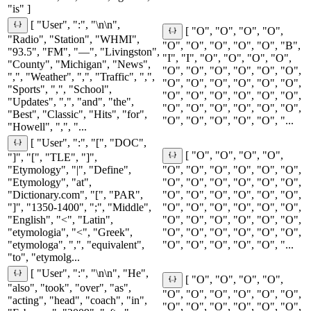
"is" ]
[ "User", ":", "\n\n",
[ "O", "O", "O", "O",
"Radio", "Station", "WHMI",
"O", "O", "O", "O", "O", "B",
"93.5", "FM", "—", "Livingston",
"I", "I", "O", "O", "O", "O",
"County", "Michigan", "News",
"O", "O", "O", "O", "O", "O",
",", "Weather", ",", "Traffic", ",",
"O", "O", "O", "O", "O", "O",
"Sports", ",", "School",
"O", "O", "O", "O", "O", "O",
"Updates", ",", "and", "the",
"O", "O", "O", "O", "O", "O",
"Best", "Classic", "Hits", "for",
"O", "O", "O", "O", "O", "...
"Howell", ",", "...
[ "User", ":", "[", "DOC",
[ "O", "O", "O", "O",
"]", "[", "TLE", "]",
"Etymology", "|", "Define",
"O", "O", "O", "O", "O", "O",
"Etymology", "at",
"O", "O", "O", "O", "O", "O",
"Dictionary.com", "[", "PAR",
"O", "O", "O", "O", "O", "O",
"]", "1350-1400", ";", "Middle",
"O", "O", "O", "O", "O", "O",
"English", "<", "Latin",
"O", "O", "O", "O", "O", "O",
"etymologia", "<", "Greek",
"O", "O", "O", "O", "O", "O",
"etymologa", ",", "equivalent",
"O", "O", "O", "O", "O", "...
"to", "etymolg...
[ "User", ":", "\n\n", "He",
[ "O", "O", "O", "O",
"also", "took", "over", "as",
"O", "O", "O", "O", "O", "O",
"acting", "head", "coach", "in",
"O", "O", "O", "O", "O", "O",