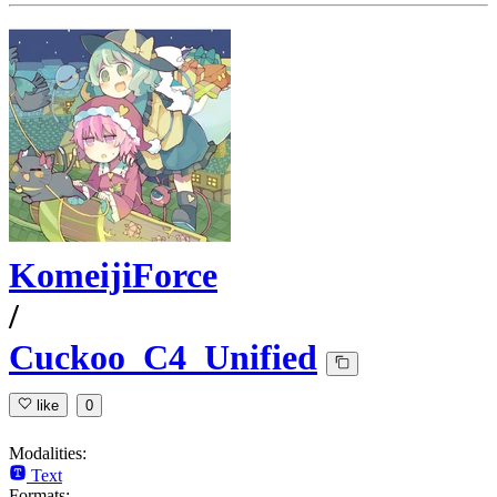
KomeijiForce
/
Cuckoo_C4_Unified
like
0
Modalities:
Text
Formats: