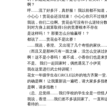
啊？
呼……流了好多汗，真舒服！ 我以前都不知道
小心心！赏花会还没结束！ 小心心你只不过领
我说，你们二位啊。赏花会可没有什么逆转分数
到对方身上就算取得1分的竞赛根本不存在
是这样吗！？ 那要怎么分输赢呀！？
都说了……赏花会不是比赛！
……我说，香澄。 又出现了几个奇怪的家伙…
（而且又是那种只有一面之缘， 没怎么交谈过
啊！这不是小香吗！ 难不成，小香你们也是来
不是。 我们一起回家时，偶然遇见了小伊芙
我在这里进行武士特训呢！
花女一年级学生在CiRCLE以外的地方齐聚一
的确是啊！ 让我重新说一遍吧，请大家多多指
是啊，请多指教！
（总、总觉得…… 我们学校的学生全是一些怪
我说，香澄……我们差不多该回家了。 一直和
看待的……