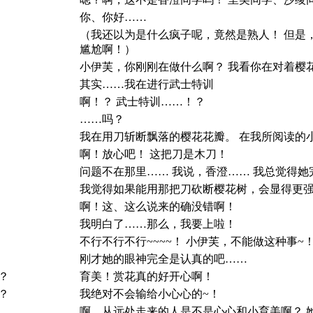
你、你好……
（我还以为是什么疯子呢，竟然是熟人！ 但是
尴尬啊！）
小伊芙，你刚刚在做什么啊？ 我看你在对着樱
其实……我在进行武士特训
啊！？ 武士特训……！？
……吗？
我在用刀斩断飘落的樱花花瓣。 在我所阅读的
啊！放心吧！ 这把刀是木刀！
问题不在那里…… 我说，香澄…… 我总觉得
我觉得如果能用那把刀砍断樱花树，会显得更
啊！这、这么说来的确没错啊！
我明白了……那么，我要上啦！
不行不行不行~~~~！ 小伊芙，不能做这种事~
刚才她的眼神完全是认真的吧……
？
育美！赏花真的好开心啊！
？
我绝对不会输给小心心的~！
啊，从远处走来的人是不是心心和小育美啊？ 