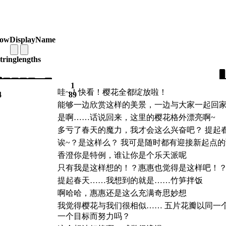
owDisplayName
string
lengths
1
哇~！快看！樱花全都绽放啦！
4
89
能够一边欣赏这样的美景，一边与大家一起回家
是啊……话说回来，这里的樱花格外漂亮啊~
多亏了春天的魔力，我才会这么兴奋吧？ 提起
诶~？是这样么？ 我可是随时都有迎接新起点
香澄你是特例，谁让你是个乐天派呢
只有我是这样想的！？惠惠也觉得是这样吧！
提起春天……我想到的就是……竹笋拌饭
啊哈哈，惠惠还是这么充满奇思妙想
我觉得樱花与我们很相似…… 五片花瓣以同一
一个目标而努力吗？