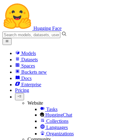
Hugging Face
Models
Datasets
Spaces
Buckets
new
Docs
Enterprise
Pricing
Website
Tasks
HuggingChat
Collections
Languages
Organizations
Community