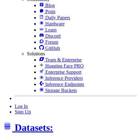
Blog
Posts
Daily Papers
Hardware
Learn
Discord
Forum
GitHub
Solutions
Team & Enterprise
Hugging Face PRO
Enterprise Support
Inference Providers
Inference Endpoints
Storage Buckets
Log In
Sign Up
Datasets: