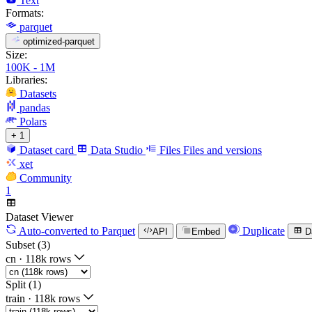
Text
Formats:
parquet
optimized-parquet
Size:
100K - 1M
Libraries:
Datasets
pandas
Polars
+ 1
Dataset card
Data Studio
Files
Files and versions
xet
Community
1
Dataset Viewer
Auto-converted
to Parquet
Duplicate
API
Embed
D
Subset (3)
cn
·
118k rows
Split (1)
train
·
118k rows