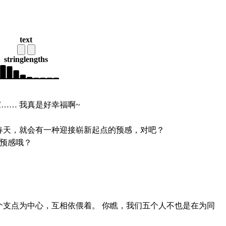
text
string
lengths
…… 我真是好幸福啊~
春天，就会有一种迎接崭新起点的预感，对吧？
的预感哦？
？
个支点为中心，互相依偎着。 你瞧，我们五个人不也是在为同