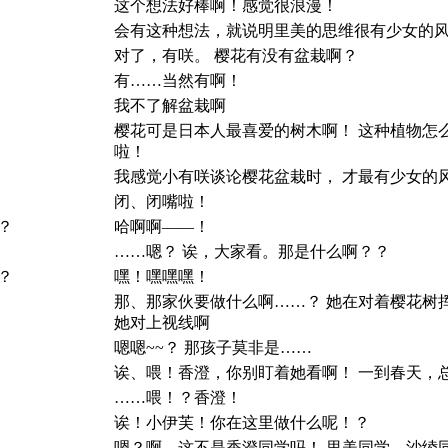
这个想法好棒啊！感觉很浪漫！
会有这种想法，就说明里美的思维很有少女的
对了，有咲。 樱花有没有盆栽啊？
有……当然有啊！
我不了解盆栽啊
樱花可是日本人最喜爱的树木啊！ 这种植物怎
啦！
我感觉小有咲谈论樱花盆栽时， 才最有少女的
闭、闭嘴啦！
？
哈啊啊——！
……嗯？ 诶，大家看。那是什么啊？？
？
嘿！嘿嘿嘿！
那、那家伙要做什么啊……？ 她在对着樱花树
她对上视线啊
嗯嗯~~？ 那孩子莫非是……
诶、喂！香澄，你别盯着她看啊！ 一到春天，
……喂！？香澄！
诶！小伊芙！你在这里做什么呢！？
嗯？啊，这不是香澄同学吗！ 里美同学、沙绫