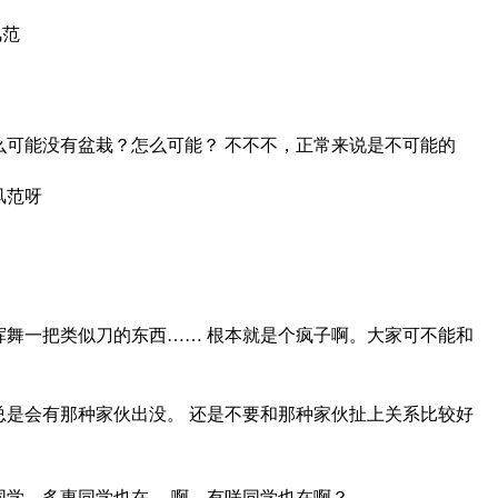
风范
么可能没有盆栽？怎么可能？ 不不不，正常来说是不可能的
风范呀
挥舞一把类似刀的东西…… 根本就是个疯子啊。大家可不能和
总是会有那种家伙出没。 还是不要和那种家伙扯上关系比较好
同学、多惠同学也在。 啊，有咲同学也在啊？