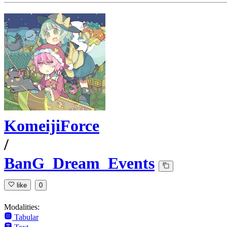
KomeijiForce
/
BanG_Dream_Events
like
0
Modalities:
Tabular