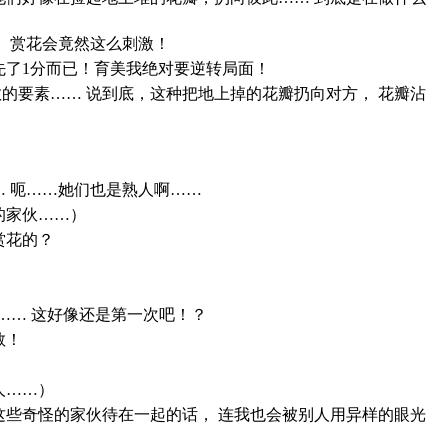
， 赏花会竟然这么刺激！
先了1分而已！育美我绝对要逆转局面！
的要素…… 说到底，这种把地上掉的花瓣扔向对方， 花瓣沾
… 呃……她们也是熟人啊……
的家伙……）
赏花的？
堂…… 这好像还是第一次吧！？
教！
人……）
这些奇怪的家伙待在一起的话， 连我也会被别人用异样的眼光