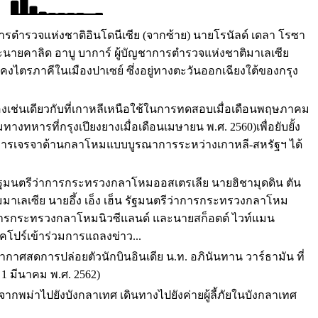
การตํารวจแห่งชาติอินโดนีเซีย (จากซ้าย) นายโรนัลด์ เดลา โรซา
ละนายคาลิด อาบู บาการ์ ผู้บัญชาการตํารวจแห่งชาติมาเลเซีย
คงไตรภาคีในเมืองปาเซย์ ซึ่งอยู่ทางตะวันออกเฉียงใต้ของกรุง
ซองเช่นเดียวกับที่เกาหลีเหนือใช้ในการทดสอบเมื่อเดือนพฤษภาคม
งทหารที่กรุงเปียงยางเมื่อเดือนเมษายน พ.ศ. 2560)เพื่อยับยั้ง
ว่า การเจรจาด้านกลาโหมแบบบูรณาการระหว่างเกาหลี-สหรัฐฯ ได้
ัฐมนตรีว่าการกระทรวงกลาโหมออสเตรเลีย นายฮิชามุดดิน ตัน
าเลเซีย นายอึ้ง เอ็ง เฮ็น รัฐมนตรีว่าการกระทรวงกลาโหม
าการกระทรวงกลาโหมนิวซีแลนด์ และนายสก็อตต์ ไวท์แมน
โปร์เข้าร่วมการแถลงข่าว...
ศสดการปล่อยตัวนักบินอินเดีย น.ท. อภินันทาน วาร์ธามัน ที่
 1 มีนาคม พ.ศ. 2562)
ากพม่าไปยังบังกลาเทศ เดินทางไปยังค่ายผู้ลี้ภัยในบังกลาเทศ