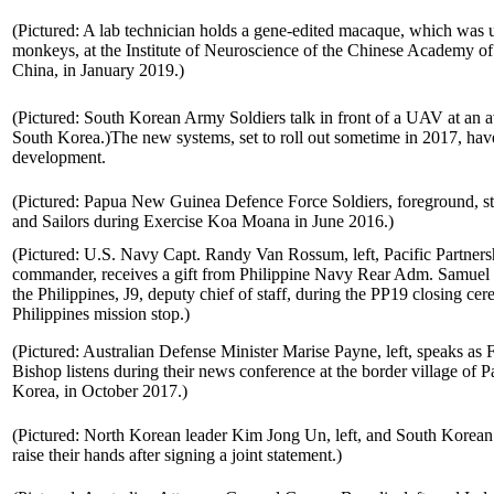
(Pictured: A lab technician holds a gene-edited macaque, which was 
monkeys, at the Institute of Neuroscience of the Chinese Academy of
China, in January 2019.)
(Pictured: South Korean Army Soldiers talk in front of a UAV at an a
South Korea.)The new systems, set to roll out sometime in 2017, hav
development.
(Pictured: Papua New Guinea Defence Force Soldiers, foreground, s
and Sailors during Exercise Koa Moana in June 2016.)
(Pictured: U.S. Navy Capt. Randy Van Rossum, left, Pacific Partner
commander, receives a gift from Philippine Navy Rear Adm. Samuel 
the Philippines, J9, deputy chief of staff, during the PP19 closing ce
Philippines mission stop.)
(Pictured: Australian Defense Minister Marise Payne, left, speaks as F
Bishop listens during their news conference at the border village of
Korea, in October 2017.)
(Pictured: North Korean leader Kim Jong Un, left, and South Korean
raise their hands after signing a joint statement.)