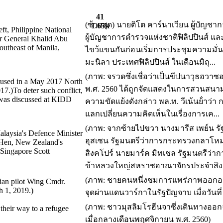
41
(ซ้ายสุด) นายติโต คาร์นาเวียน ผู้บัญชา
1.65k
ft, Philippine National
ผู้บัญชาการตํารวจแห่งชาติฟิลิปปินส์ แ
or General Khalid Abu
southeast of Manila,
ไขว้แขนกันก่อนเริ่มการประชุมความมั่น
มะนิลา ประเทศฟิลิปปินส์ ในเดือนมิถุ...
(ภาพ: จรวดซึ่งเชื่อว่าเป็นขีปนาวุธฮวา
e used in a May 2017 North
พ.ศ. 2560 ได้ถูกจัดแสดงในการสวนสนามทา
17.)To deter such conflict,
s was discussed at KIDD
ความขัดแย้งดังกล่าว พล.ท. วีเน้นย้ํา
แลกเปลี่ยนความคิดเห็นในเรื่องการเค...
(ภาพ: จากซ้ายไปขวา นางมารีส เพย์น ร
Malaysia's Defence Minister
ฮุสเซน รัฐมนตรีว่าการกระทรวงกลาโหมม
Hen, New Zealand's
 Singapore Scott
สิงคโปร์ นายมาร์ค มิทเชล รัฐมนตรีว่
ข้าหลวงใหญ่สหราชอาณาจักรประจําสิงค
(ภาพ: ชายคนหนึ่งชมการแพร่ภาพออกอากา
dian pilot Wing Cmdr.
 1, 2019.)
จุดผ่านแดนวาร์กาในรัฐปัญจาบ เมื่อวันที่
(ภาพ: ชาวมุสลิมโรฮีนจาซึ่งเดินทางออกจ
heir way to a refugee
เมื่อกลางเดือนพฤศจิกายน พ.ศ. 2560)