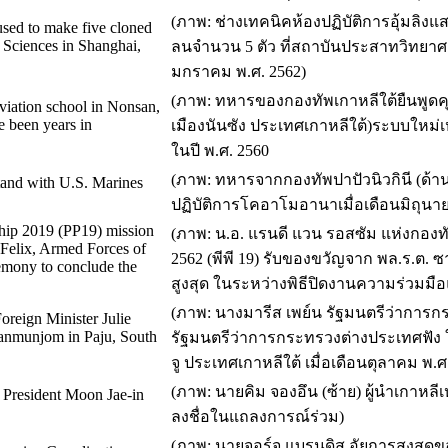
(ภาพ: ช่างเทคนิคห้องปฏิบัติการอุ้มลิงแ
used to make five cloned
 Sciences in Shanghai,
ลนจํานวน 5 ตัว ที่สถาบันประสาทวิทยาศา
มกราคม พ.ศ. 2562)
(ภาพ: ทหารของกองทัพเกาหลีใต้ยืนพูดค
viation school in Nonsan,
e been years in
เมืองนันซัง ประเทศเกาหลีใต้)ระบบใหม่
ในปี พ.ศ. 2560
(ภาพ: ทหารจากกองทัพปาปัวนิวกินี (ด้า
tand with U.S. Marines
ปฏิบัติการโคอาโมอานาเมื่อเดือนมิถุนาย
ship 2019 (PP19) mission
(ภาพ: น.อ. แรนดี แวน รอสซัม แห่งกองทั
Felix, Armed Forces of
2562 (พีพี 19) รับของขวัญจาก พล.ร.ต. ซ
remony to conclude the
สูงสุด ในระหว่างพิธีปิดงานความร่วมมือแ
(ภาพ: นางมารีส เพย์น รัฐมนตรีว่าการก
oreign Minister Julie
 Panmunjom in Paju, South
รัฐมนตรีว่าการกระทรวงต่างประเทศฟัง 
จู ประเทศเกาหลีใต้ เมื่อเดือนตุลาคม พ.ศ
(ภาพ: นายคิม จองอึน (ซ้าย) ผู้นําเกาหล
 President Moon Jae-in
ลงชื่อในแถลงการณ์ร่วม)
(ภาพ: นายจอร์จ แบรนดิส อัยการสูงสุด