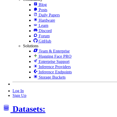
Blog
Posts
Daily Papers
Hardware
Learn
Discord
Forum
GitHub
Solutions
Team & Enterprise
Hugging Face PRO
Enterprise Support
Inference Providers
Inference Endpoints
Storage Buckets
Log In
Sign Up
Datasets: