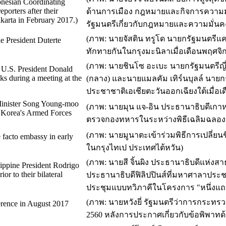
donesian Coordinating
porters after their
ด้านการเมือง กฎหมายและกิจการความมั่น
karta in February 2017.)
รัฐมนตรีเกี่ยวกับกฎหมายและความมั่นคงที
(ภาพ: นายจัสติน ทรูโด นายกรัฐมนตรีแค
ne President Duterte
ทักทายกันในกรุงมะนิลาเมื่อเดือนพฤศจิ
(ภาพ: นายชินโซ อะเบะ นายกรัฐมนตรีญี่ป
y U.S. President Donald
ks during a meeting at the
(กลาง) และนายแมลคัม เทิร์นบุลล์ นาย
ประชาชาติเอเชียตะวันออกเฉียงใต้เมื่อเ
 Minister Song Young-moo
(ภาพ: นายมุน แจ-อิน ประธานาธิบดีเกา
 Korea's Armed Forces
ตรวจกองทหารในระหว่างพิธีเฉลิมฉลองวันก
(ภาพ: นายมูนาตะเข้าร่วมพิธีการเปลี่ยน
 facto embassy in early
ในกรุงไทเป ประเทศไต้หวัน)
(ภาพ: นายสี จิ้นผิง ประธานาธิบดีแห่งส
lippine President Rodrigo
or to their bilateral
ประธานาธิบดีฟิลิปปินส์ที่มหาศาลาประชา
ประชุมแบบทวิภาคีในโครงการ "หนึ่งแถบ
(ภาพ: นายหวังยี่ รัฐมนตรีว่าการกระทร
erence in August 2017
2560 หลังการประกาศเกี่ยวกับข้อพิพาทด้