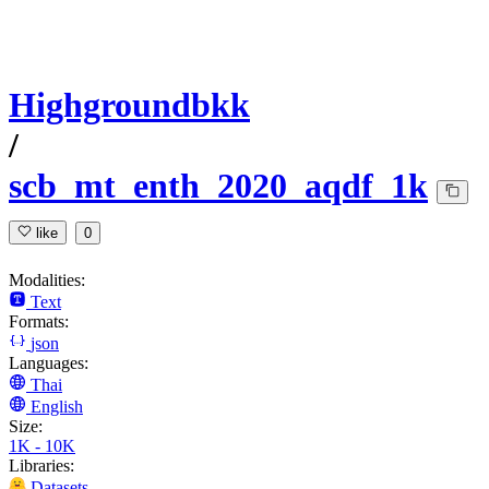
Highgroundbkk
/
scb_mt_enth_2020_aqdf_1k
like
0
Modalities:
Text
Formats:
json
Languages:
Thai
English
Size:
1K - 10K
Libraries:
Datasets