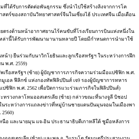
สมที่ได้รับการตัดต่อพันธุกรรม ซึ่งนําไปใช้สร้างลิงจากการโค
สตร์ของสถาบันวิทยาศาสตร์จีนในเซี่ยงไฮ้ ประเทศจีน เมื่อเดือน
ุยตรงด้านหน้าอากาศยานไร้คนขับที่โรงเรียนการบินแห่งหนึ่งใน
เหล่านี้ได้รับการพัฒนามานานหลายปี โดยมีกําหนดการนํามาใช้
นหน้า) ยืนร่วมกับนาวิกโยธินและลูกเรือสหรัฐฯ ในระหว่างการฝึก
น พ.ศ. 2559)
พเรือสหรัฐฯ (ซ้าย) ผู้บัญชาการภารกิจความร่วมมือแปซิฟิก พ.ศ.
ามูเอล ฟีลิกซ์ แห่งกองทัพฟิลิปปินส์ เจ9 รองผู้บัญชาการทหาร
ปซิฟิก พ.ศ. 2562 เพื่อปิดการแวะร่วมภารกิจในฟิลิปปินส์)
ระทรวงกลาโหมออสเตรเลีย (ซ้าย) กล่าวขณะที่นางจูลี บิชอป
ในระหว่างการแถลงข่าวที่หมู่บ้านชายแดนปันมุนจอมในเมืองพา
. 2560)
ีเหนือ และนายมุน แจ-อิน ประธานาธิบดีเกาหลีใต้ ชูมือหลังการ
ของออสเตรเลีย (ซ้าย) และพล.อ. วิแรนโต รัฐมนตรีประสานงาน