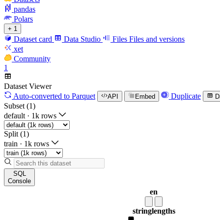
pandas
Polars
+ 1
Dataset card
Data Studio
Files
Files and versions
xet
Community
1
Dataset Viewer
Auto-converted
to Parquet
Duplicate
API
Embed
D
Subset (1)
default
·
1k rows
Split (1)
train
·
1k rows
SQL
Console
en
string
lengths