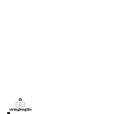
th
string
lengths