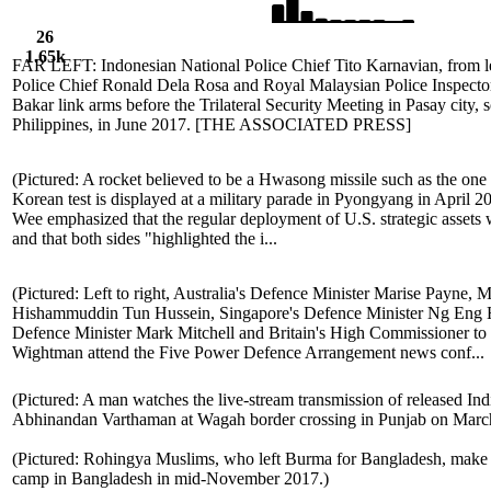
26
1.65k
FAR LEFT: Indonesian National Police Chief Tito Karnavian, from le
Police Chief Ronald Dela Rosa and Royal Malaysian Police Inspect
Bakar link arms before the Trilateral Security Meeting in Pasay city, 
Philippines, in June 2017. [THE ASSOCIATED PRESS]
(Pictured: A rocket believed to be a Hwasong missile such as the on
Korean test is displayed at a military parade in Pyongyang in April 20
Wee emphasized that the regular deployment of U.S. strategic asset
and that both sides "highlighted the i...
(Pictured: Left to right, Australia's Defence Minister Marise Payne, 
Hishammuddin Tun Hussein, Singapore's Defence Minister Ng Eng 
Defence Minister Mark Mitchell and Britain's High Commissioner to
Wightman attend the Five Power Defence Arrangement news conf...
(Pictured: A man watches the live-stream transmission of released In
Abhinandan Varthaman at Wagah border crossing in Punjab on March
(Pictured: Rohingya Muslims, who left Burma for Bangladesh, make t
camp in Bangladesh in mid-November 2017.)