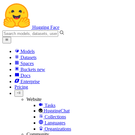
Hugging Face
Models
Datasets
Spaces
Buckets
new
Docs
Enterprise
Pricing
Website
Tasks
HuggingChat
Collections
Languages
Organizations
Community