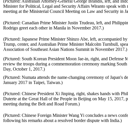
(Pictured: Australian Attorney-General George Brandis, left, and In
Minister for Political, Legal and Security Affairs Wiranto speak with re
meeting at the Ministerial Council Meeting on Law and Security in Ja
(Pictured: Canadian Prime Minister Justin Trudeau, left, and Philippi
Rodrigo greet each other in Manila in November 2017.)
(Pictured: Japanese Prime Minister Shinzo Abe, left, accompanied b
Trump, center, and Australian Prime Minister Malcolm Turnbull, spea
Association of Southeast Asian Nations Summit in November 2017.)
(Pictured: South Korean President Moon Jae-in, right, and Defense
review the troops during a commemoration ceremony marking South
Day, October 1, 2017.)
(Pictured: Numata attends the name-changing ceremony of Japan's de
January 2017 in Taipei, Taiwan.)
(Pictured: Chinese President Xi Jinping, right, shakes hands with Phi
Duterte at the Great Hall of the People in Beijing on May 15, 2017, pri
meeting during the Belt and Road Forum.)
(Pictured: Chinese Foreign Minister Wang Yi concludes a news conf
following his remarks about a resolved border dispute with India.)