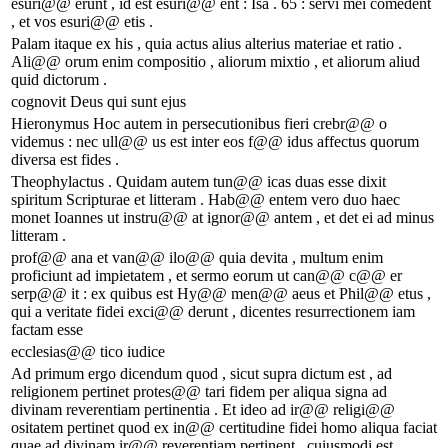
esuri@@ erunt , id est esuri@@ ent : Isa . 65 : servi mei comedent
, et vos esuri@@ etis .
Palam itaque ex his , quia actus alius alterius materiae et ratio .
Ali@@ orum enim compositio , aliorum mixtio , et aliorum aliud
quid dictorum .
cognovit Deus qui sunt ejus
Hieronymus Hoc autem in persecutionibus fieri crebr@@ o
videmus : nec ull@@ us est inter eos f@@ idus affectus quorum
diversa est fides .
Theophylactus . Quidam autem tun@@ icas duas esse dixit
spiritum Scripturae et litteram . Hab@@ entem vero duo haec
monet Ioannes ut instru@@ at ignor@@ antem , et det ei ad minus
litteram .
prof@@ ana et van@@ ilo@@ quia devita , multum enim
proficiunt ad impietatem , et sermo eorum ut can@@ c@@ er
serp@@ it : ex quibus est Hy@@ men@@ aeus et Phil@@ etus ,
qui a veritate fidei exci@@ derunt , dicentes resurrectionem iam
factam esse
ecclesias@@ tico iudice
Ad primum ergo dicendum quod , sicut supra dictum est , ad
religionem pertinet protes@@ tari fidem per aliqua signa ad
divinam reverentiam pertinentia . Et ideo ad ir@@ religi@@
ositatem pertinet quod ex in@@ certitudine fidei homo aliqua faciat
quae ad divinam ir@@ reverentiam pertinent , cuiusmodi est