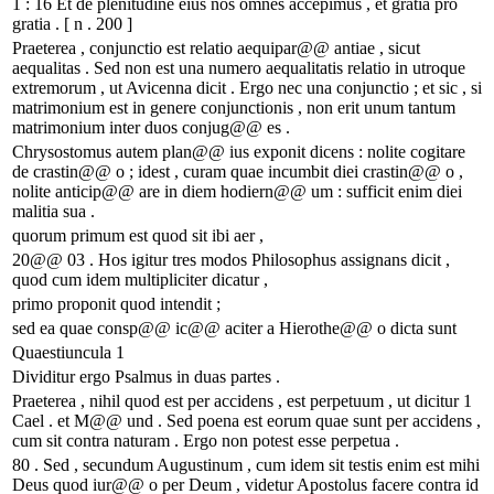
1 : 16 Et de plenitudine eius nos omnes accepimus , et gratia pro
gratia . [ n . 200 ]
Praeterea , conjunctio est relatio aequipar@@ antiae , sicut
aequalitas . Sed non est una numero aequalitatis relatio in utroque
extremorum , ut Avicenna dicit . Ergo nec una conjunctio ; et sic , si
matrimonium est in genere conjunctionis , non erit unum tantum
matrimonium inter duos conjug@@ es .
Chrysostomus autem plan@@ ius exponit dicens : nolite cogitare
de crastin@@ o ; idest , curam quae incumbit diei crastin@@ o ,
nolite anticip@@ are in diem hodiern@@ um : sufficit enim diei
malitia sua .
quorum primum est quod sit ibi aer ,
20@@ 03 . Hos igitur tres modos Philosophus assignans dicit ,
quod cum idem multipliciter dicatur ,
primo proponit quod intendit ;
sed ea quae consp@@ ic@@ aciter a Hierothe@@ o dicta sunt
Quaestiuncula 1
Dividitur ergo Psalmus in duas partes .
Praeterea , nihil quod est per accidens , est perpetuum , ut dicitur 1
Cael . et M@@ und . Sed poena est eorum quae sunt per accidens ,
cum sit contra naturam . Ergo non potest esse perpetua .
80 . Sed , secundum Augustinum , cum idem sit testis enim est mihi
Deus quod iur@@ o per Deum , videtur Apostolus facere contra id