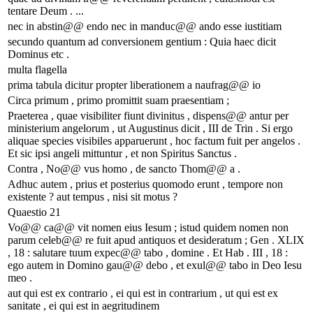
tentare Deum . ...
nec in abstin@@ endo nec in manduc@@ ando esse iustitiam
secundo quantum ad conversionem gentium : Quia haec dicit
Dominus etc .
multa flagella
prima tabula dicitur propter liberationem a naufrag@@ io
Circa primum , primo promittit suam praesentiam ;
Praeterea , quae visibiliter fiunt divinitus , dispens@@ antur per
ministerium angelorum , ut Augustinus dicit , III de Trin . Si ergo
aliquae species visibiles apparuerunt , hoc factum fuit per angelos .
Et sic ipsi angeli mittuntur , et non Spiritus Sanctus .
Contra , No@@ vus homo , de sancto Thom@@ a .
Adhuc autem , prius et posterius quomodo erunt , tempore non
existente ? aut tempus , nisi sit motus ?
Quaestio 21
Vo@@ ca@@ vit nomen eius Iesum ; istud quidem nomen non
parum celeb@@ re fuit apud antiquos et desideratum ; Gen . XLIX
, 18 : salutare tuum expec@@ tabo , domine . Et Hab . III , 18 :
ego autem in Domino gau@@ debo , et exul@@ tabo in Deo Iesu
meo .
aut qui est ex contrario , ei qui est in contrarium , ut qui est ex
sanitate , ei qui est in aegritudinem