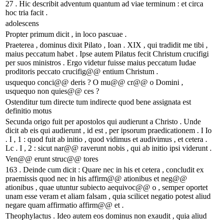
27 . Hic describit adventum quantum ad viae terminum : et circa
hoc tria facit .
adolescens
Propter primum dicit , in loco pascuae .
Praeterea , dominus dixit Pilato , Ioan . XIX , qui tradidit me tibi ,
maius peccatum habet . Ipse autem Pilatus fecit Christum crucifigi
per suos ministros . Ergo videtur fuisse maius peccatum Iudae
proditoris peccato crucifig@@ entium Christum .
usquequo conci@@ deris ? O mu@@ cr@@ o Domini ,
usquequo non quies@@ ces ?
Ostenditur tum directe tum indirecte quod bene assignata est
definitio motus
Secunda origo fuit per apostolos qui audierunt a Christo . Unde
dicit ab eis qui audierunt , id est , per ipsorum praedicationem . I Io
. I , 1 : quod fuit ab initio , quod vidimus et audivimus , et cetera .
Lc . I , 2 : sicut nar@@ raverunt nobis , qui ab initio ipsi viderunt .
Ven@@ erunt struc@@ tores
163 . Deinde cum dicit : Quare nec in his et cetera , concludit ex
praemissis quod nec in his affirm@@ ationibus et neg@@
ationibus , quae utuntur subiecto aequivoc@@ o , semper oportet
unam esse veram et aliam falsam , quia scilicet negatio potest aliud
negare quam affirmatio affirm@@ et .
Theophylactus . Ideo autem eos dominus non exaudit , quia aliud