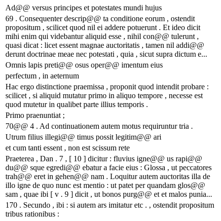
Ad@@ versus principes et potestates mundi hujus
69 . Consequenter descrip@@ ta conditione eorum , ostendit
propositum , scilicet quod nil ei addere potuerunt . Et ideo dicit
mihi enim qui videbantur aliquid esse , nihil con@@ tulerunt ,
quasi dicat : licet essent magnae auctoritatis , tamen nil addi@@
derunt doctrinae meae nec potestati , quia , sicut supra dictum e...
Omnis lapis preti@@ osus oper@@ imentum eius
perfectum , in aeternum
Hac ergo distinctione praemissa , proponit quod intendit probare :
scilicet , si aliquid mutatur primo in aliquo tempore , necesse est
quod mutetur in qualibet parte illius temporis .
Primo praenuntiat ;
70@@ 4 . Ad continuationem autem motus requiruntur tria .
Utrum filius illegi@@ timus possit legitim@@ ari
et cum tanti essent , non est scissum rete
Praeterea , Dan . 7 , [ 10 ] dicitur : fluvius igne@@ us rapi@@
du@@ sque egredi@@ ebatur a facie eius : Glossa , ut peccatores
trah@@ eret in gehen@@ nam . Loquitur autem auctoritas illa de
illo igne de quo nunc est mentio : ut patet per quandam glos@@
sam , quae ibi [ v . 9 ] dicit , ut bonos purg@@ et et malos punia...
170 . Secundo , ibi : si autem ars imitatur etc . , ostendit propositum
tribus rationibus :