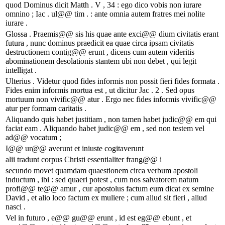
quod Dominus dicit Matth . V , 34 : ego dico vobis non iurare
omnino ; Iac . ul@@ tim . : ante omnia autem fratres mei nolite
iurare .
Glossa . Praemis@@ sis his quae ante exci@@ dium civitatis erant
futura , nunc dominus praedicit ea quae circa ipsam civitatis
destructionem contig@@ erunt , dicens cum autem videritis
abominationem desolationis stantem ubi non debet , qui legit
intelligat .
Ulterius . Videtur quod fides informis non possit fieri fides formata .
Fides enim informis mortua est , ut dicitur Jac . 2 . Sed opus
mortuum non vivific@@ atur . Ergo nec fides informis vivific@@
atur per formam caritatis .
Aliquando quis habet justitiam , non tamen habet judic@@ em qui
faciat eam . Aliquando habet judic@@ em , sed non testem vel
ad@@ vocatum ;
I@@ ur@@ averunt et iniuste cogitaverunt
alii tradunt corpus Christi essentialiter frang@@ i
secundo movet quamdam quaestionem circa verbum apostoli
inductum , ibi : sed quaeri potest , cum nos salvatorem natum
profi@@ te@@ amur , cur apostolus factum eum dicat ex semine
David , et alio loco factum ex muliere ; cum aliud sit fieri , aliud
nasci .
Vel in futuro , e@@ gu@@ erunt , id est eg@@ ebunt , et