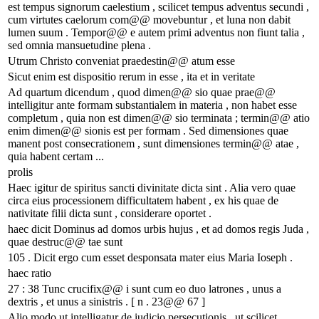
est tempus signorum caelestium , scilicet tempus adventus secundi ,
cum virtutes caelorum com@@ movebuntur , et luna non dabit
lumen suum . Tempor@@ e autem primi adventus non fiunt talia ,
sed omnia mansuetudine plena .
Utrum Christo conveniat praedestin@@ atum esse
Sicut enim est dispositio rerum in esse , ita et in veritate
Ad quartum dicendum , quod dimen@@ sio quae prae@@
intelligitur ante formam substantialem in materia , non habet esse
completum , quia non est dimen@@ sio terminata ; termin@@ atio
enim dimen@@ sionis est per formam . Sed dimensiones quae
manent post consecrationem , sunt dimensiones termin@@ atae ,
quia habent certam ...
prolis
Haec igitur de spiritus sancti divinitate dicta sint . Alia vero quae
circa eius processionem difficultatem habent , ex his quae de
nativitate filii dicta sunt , considerare oportet .
haec dicit Dominus ad domos urbis hujus , et ad domos regis Juda ,
quae destruc@@ tae sunt
105 . Dicit ergo cum esset desponsata mater eius Maria Ioseph .
haec ratio
27 : 38 Tunc crucifix@@ i sunt cum eo duo latrones , unus a
dextris , et unus a sinistris . [ n . 23@@ 67 ]
Alio modo ut intelligatur de iudicio persecutionis , ut scilicet