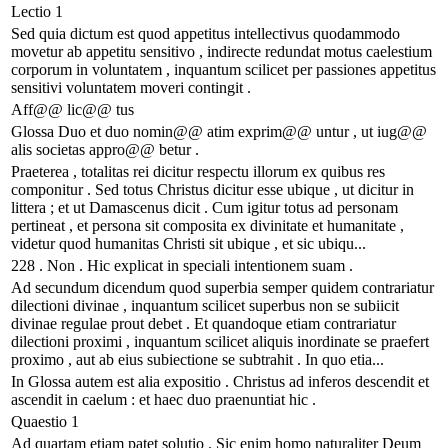
Lectio 1
Sed quia dictum est quod appetitus intellectivus quodammodo
movetur ab appetitu sensitivo , indirecte redundat motus caelestium
corporum in voluntatem , inquantum scilicet per passiones appetitus
sensitivi voluntatem moveri contingit .
Aff@@ lic@@ tus
Glossa Duo et duo nomin@@ atim exprim@@ untur , ut iug@@
alis societas appro@@ betur .
Praeterea , totalitas rei dicitur respectu illorum ex quibus res
componitur . Sed totus Christus dicitur esse ubique , ut dicitur in
littera ; et ut Damascenus dicit . Cum igitur totus ad personam
pertineat , et persona sit composita ex divinitate et humanitate ,
videtur quod humanitas Christi sit ubique , et sic ubiqu...
228 . Non . Hic explicat in speciali intentionem suam .
Ad secundum dicendum quod superbia semper quidem contrariatur
dilectioni divinae , inquantum scilicet superbus non se subiicit
divinae regulae prout debet . Et quandoque etiam contrariatur
dilectioni proximi , inquantum scilicet aliquis inordinate se praefert
proximo , aut ab eius subiectione se subtrahit . In quo etia...
In Glossa autem est alia expositio . Christus ad inferos descendit et
ascendit in caelum : et haec duo praenuntiat hic .
Quaestio 1
Ad quartam etiam patet solutio . Sic enim homo naturaliter Deum