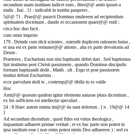
secundum suam iustitiam iudicet eum , liber@@ ando ipsum a
malis . Isai . 11 : iudicabit in iustitia pauperes .
5@@ 71 . Prae@@ paravit Dominus mulierem ad recipiendum
spiritualem doctrinam , dando ei occasionem quaer@@ endi ;
circa hoc duo facit .
cum omni imperio
179 . Deinde cum dicit scientes , ostendit duplicem rationem huius ,
et una est ex parte remuner@@ ationis , alia ex parte devotionis ad
Deum .
Praeterea , Eucharistia non nisi baptizatis debet dari . Sed baptismus
fuit institutus post Christi passionem , quando Dominus discipulis
formam baptizandi dedit , Matth . ult . Ergo et post passionem
institui debuit Eucharistia .
ecce parvulum dedi te , contemp@@ tibilis tu es valde
Hoc
Anti@@ quorum quidem igitur elementa naturae plura dicentium ,
ex his sufficiens est intellectui speculari .
24 : 8 Haec autem omnia ini@@ tia sunt dolorum . [ n . 19@@ 14
]
Ad secundum dicendum , quod fides est virtus theologica ,
inquantum adhaeret primae veritati ; et ex hac parte non potest in
ipsa medium esse ( non enim potest nimis Deo adhaerere ) : sed ex