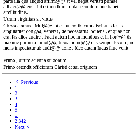
parte illa qua aliquid affirm@@ at vel negat veritati primae
adhaer@@ ens , ibi est medium , quia secundum hoc habet
similitudine...
Utrum virginitas sit virtus
Chrysostomus . Mul@@ toties autem ibi cum discipulis Iesus
singulariter con@@ venerat , de necessariis loquens , et quae non
erat fas alios audire . Facit autem hoc in montibus et in hor@@ tis ,
maxime purum a tumul@@ tibus inquir@@ ens semper locum , ne
mens impediatur ab audi@@ tione . Ideo autem Iudas illuc venit ,
...
Primo , utrum scientia sit donum .
Primo ostendit officiorum Christi et sui originem ;
Previous
1
2
3
4
5
...
2,342
Next