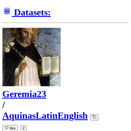
Datasets:
Geremia23
/
AquinasLatinEnglish
like
2