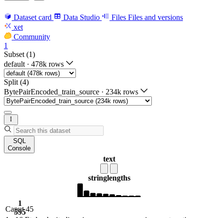
Dataset card
Data Studio
Files
Files and versions
xet
Community
1
Subset (1)
default
·
478k rows
Split (4)
BytePairEncoded_train_source
·
234k rows
SQL
Console
text
string
lengths
1
Caput 45
595