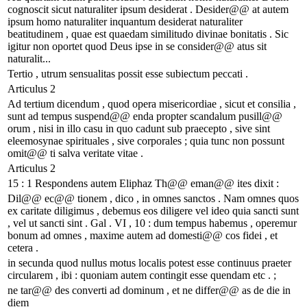
cognoscit sicut naturaliter ipsum desiderat . Desider@@ at autem
ipsum homo naturaliter inquantum desiderat naturaliter
beatitudinem , quae est quaedam similitudo divinae bonitatis . Sic
igitur non oportet quod Deus ipse in se consider@@ atus sit
naturalit...
Tertio , utrum sensualitas possit esse subiectum peccati .
Articulus 2
Ad tertium dicendum , quod opera misericordiae , sicut et consilia ,
sunt ad tempus suspend@@ enda propter scandalum pusill@@
orum , nisi in illo casu in quo cadunt sub praecepto , sive sint
eleemosynae spirituales , sive corporales ; quia tunc non possunt
omit@@ ti salva veritate vitae .
Articulus 2
15 : 1 Respondens autem Eliphaz Th@@ eman@@ ites dixit :
Dil@@ ec@@ tionem , dico , in omnes sanctos . Nam omnes quos
ex caritate diligimus , debemus eos diligere vel ideo quia sancti sunt
, vel ut sancti sint . Gal . VI , 10 : dum tempus habemus , operemur
bonum ad omnes , maxime autem ad domesti@@ cos fidei , et
cetera .
in secunda quod nullus motus localis potest esse continuus praeter
circularem , ibi : quoniam autem contingit esse quendam etc . ;
ne tar@@ des converti ad dominum , et ne differ@@ as de die in
diem