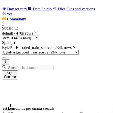
Dataset card
Data Studio
Files
Files and versions
xet
Community
1
Subset (1)
default
·
478k rows
Split (4)
BytePairEncoded_train_source
·
234k rows
SQL
Console
1
est benedictus per omnia saecula
595