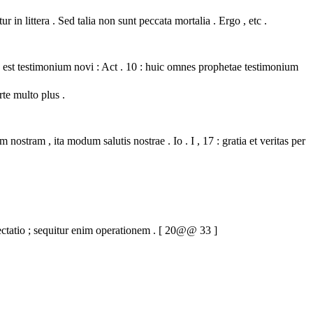
in littera . Sed talia non sunt peccata mortalia . Ergo , etc .
 est testimonium novi : Act . 10 : huic omnes prophetae testimonium
rte multo plus .
 nostram , ita modum salutis nostrae . Io . I , 17 : gratia et veritas per
lectatio ; sequitur enim operationem . [ 20@@ 33 ]