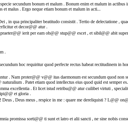
nt specie secundum bonum et malum . Bonum enim et malum in actibus i
s et malus . Ergo neque etiam bonum et malum in acti...
i , in qua principaliter beatitudo consistit . Tertio de delectatione , 
erficitur et decor@@ atur .
raeter@@ ierit per eam ob@@ stup@@ escet , et sibil@@ abit super 
um .
secundum hoc requiritur quod perfecte rectus habeat rectitudinem in homi
untur . Nam proter@@ v@@ itas daemonum est secundum quod non sub
turalium . Patet etiam quod intellectus eius quod quid est semper es.
a excellentia . Et licet istud retribu@@ atur cuilibet virtuti , special
cipi@@ et gloria .
: 2 Deus , Deus meus , respice in me : quare me dereliquisti ? L@@ o
ia promissa sorti@@ ti sunt et latro et alii sancti , ne sine nobis co