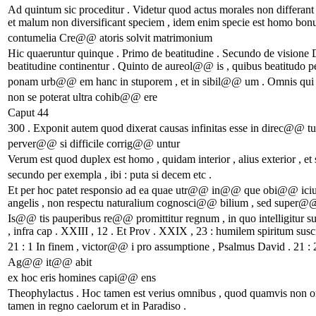
Ad quintum sic proceditur . Videtur quod actus morales non differa
et malum non diversificant speciem , idem enim specie est homo bonu
contumelia Cre@@ atoris solvit matrimonium
Hic quaeruntur quinque . Primo de beatitudine . Secundo de visione De
beatitudine continentur . Quinto de aureol@@ is , quibus beatitudo p
ponam urb@@ em hanc in stuporem , et in sibil@@ um . Omnis qui p
non se poterat ultra cohib@@ ere
Caput 44
300 . Exponit autem quod dixerat causas infinitas esse in direc@@ t
perver@@ si difficile corrig@@ untur
Verum est quod duplex est homo , quidam interior , alius exterior , et 
secundo per exempla , ibi : puta si decem etc .
Et per hoc patet responsio ad ea quae utr@@ in@@ que obi@@ ici
angelis , non respectu naturalium cognosci@@ bilium , sed super@@ na
Is@@ tis pauperibus re@@ promittitur regnum , in quo intelligitur summ
, infra cap . XXIII , 12 . Et Prov . XXIX , 23 : humilem spiritum sus
21 : 1 In finem , victor@@ i pro assumptione , Psalmus David . 21 
Ag@@ it@@ abit
ex hoc eris homines capi@@ ens
Theophylactus . Hoc tamen est verius omnibus , quod quamvis non omn
tamen in regno caelorum et in Paradiso .