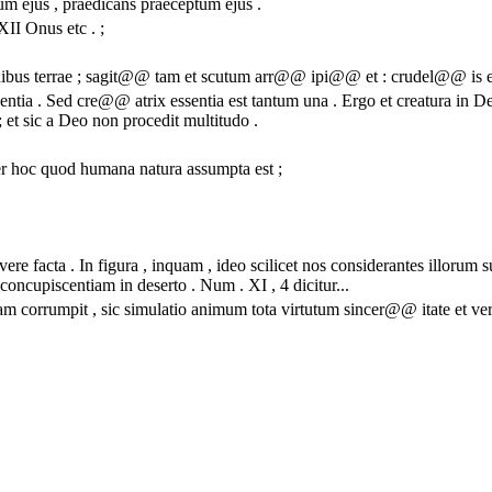
um ejus , praedicans praeceptum ejus .
XII Onus etc . ;
finibus terrae ; sagit@@ tam et scutum arr@@ ipi@@ et : crudel@@ is e
sentia . Sed cre@@ atrix essentia est tantum una . Ergo et creatura in
; et sic a Deo non procedit multitudo .
r hoc quod humana natura assumpta est ;
vere facta . In figura , inquam , ideo scilicet nos considerantes illorum
cupiscentiam in deserto . Num . XI , 4 dicitur...
rrumpit , sic simulatio animum tota virtutum sincer@@ itate et ver