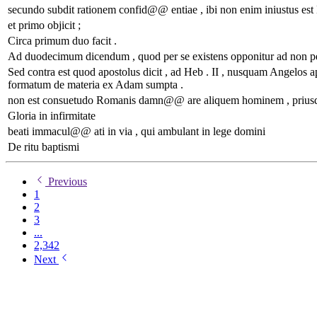
secundo subdit rationem confid@@ entiae , ibi non enim iniustus est
et primo objicit ;
Circa primum duo facit .
Ad duodecimum dicendum , quod per se existens opponitur ad non per 
Sed contra est quod apostolus dicit , ad Heb . II , nusquam Angelos 
formatum de materia ex Adam sumpta .
non est consuetudo Romanis damn@@ are aliquem hominem , prius
Gloria in infirmitate
beati immacul@@ ati in via , qui ambulant in lege domini
De ritu baptismi
Previous
1
2
3
...
2,342
Next