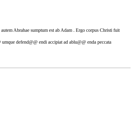
men autem Abrahae sumptum est ab Adam . Ergo corpus Christi fuit
@ umque defend@@ endi accipiat ad ablu@@ enda peccata