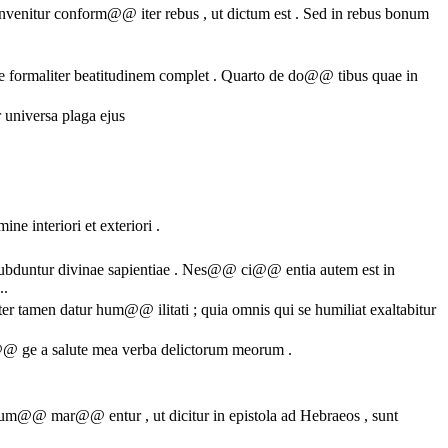
nvenitur conform@@ iter rebus , ut dictum est . Sed in rebus bonum
quae formaliter beatitudinem complet . Quarto de do@@ tibus quae in
universa plaga ejus
ne interiori et exteriori .
duntur divinae sapientiae . Nes@@ ci@@ entia autem est in
..
iter tamen datur hum@@ ilitati ; quia omnis qui se humiliat exaltabitur
n@@ ge a salute mea verba delictorum meorum .
nsum@@ mar@@ entur , ut dicitur in epistola ad Hebraeos , sunt