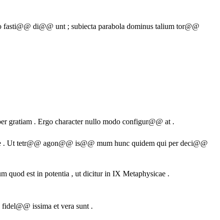
o fasti@@ di@@ unt ; subiecta parabola dominus talium tor@@
per gratiam . Ergo character nullo modo configur@@ at .
 minime . Ut tetr@@ agon@@ is@@ mum hunc quidem qui per deci@@
quod est in potentia , ut dicitur in IX Metaphysicae .
ba fidel@@ issima et vera sunt .