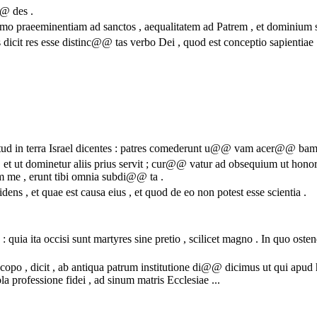
@ des .
rimo praeeminentiam ad sanctos , aequalitatem ad Patrem , et dominium
dicit res esse distinc@@ tas verbo Dei , quod est conceptio sapientiae . E
tud in terra Israel dicentes : patres comederunt u@@ vam acer@@ bam
et ut dominetur aliis prius servit ; cur@@ vatur ad obsequium ut ho
m me , erunt tibi omnia subdi@@ ta .
dens , et quae est causa eius , et quod de eo non potest esse scientia .
 quia ita occisi sunt martyres sine pretio , scilicet magno . In quo 
 , dicit , ab antiqua patrum institutione di@@ dicimus ut qui apud h
a professione fidei , ad sinum matris Ecclesiae ...