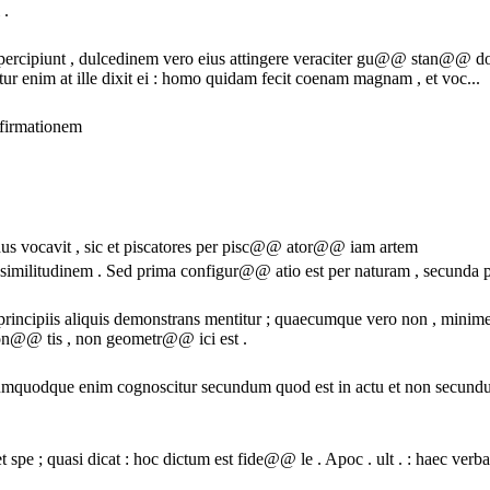
 .
rcipiunt , dulcedinem vero eius attingere veraciter gu@@ stan@@ d
 enim at ille dixit ei : homo quidam fecit coenam magnam , et voc...
nfirmationem
vocavit , sic et piscatores per pisc@@ ator@@ iam artem
 similitudinem . Sed prima configur@@ atio est per naturam , secunda 
x principiis aliquis demonstrans mentitur ; quaecumque vero non ,
on@@ tis , non geometr@@ ici est .
umquodque enim cognoscitur secundum quod est in actu et non secundum 
et spe ; quasi dicat : hoc dictum est fide@@ le . Apoc . ult . : haec ver