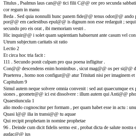
Titulus , Psalmus laus can@@ tici filii C@@ ore pro secunda sabbati
cor regum in manu
Beda . Sed quia nonnulli hunc panem fide@@ tenus odor@@ ando pe
por@@ em caelestibus epul@@ is dignum non esse redarguit ; sequitur
secundo pro eis orat , ibi memoriam vestri .
Hic inquir@@ i solet quam sapientiam habuerunt ante casum vel co
Utrum subjectum caritatis sit ratio
Lectio 2
Et circa hoc tria facit :
111 . Secundo ponit culpam pro qua poena infligitur .
Con@@ descendens enim hominibus , sicut mag@@ os per si@@ dus 
Praeterea , homo non configur@@ atur Trinitati nisi per imaginem et
Capitulum 9
Simul autem neque solvere omnia convenit : sed aut quaecumque e
siones , geometr@@ ici est dissolvere : illum autem qui Anti@@ ph
Quaestiuncula 1
alio modo cognoscitur per formam , per quam habet esse in actu : un
Quasi l@@ ilia in transi@@ tu aquae
Qui recipit prophetam in nomine prophetae
96 . Deinde cum dicit fidelis sermo est , probat dicta de salute nostra 
audac@@ ius