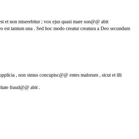
st et non miserebitur ; vox ejus quasi mare son@@ abit
 Deo est tantum una . Sed hoc modo creatur creatura a Deo secundum
 supplicia , non simus concupisc@@ entes malorum , sicut et illi
itate fraud@@ abit .