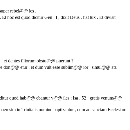
 super rebel@@ les .
t hoc est quod dicitur Gen . I , dixit Deus , fiat lux . Et divisit
 , et dentes filiorum obstu@@ puerunt ?
nore don@@ etur ; et dum vult esse sublim@@ ior , simul@@ ata
ostenditur quod hab@@ ebantur v@@ iles ; Isa . 52 : gratis venum@@
aeresim in Trinitatis nomine baptizantur , cum ad sanctam Ecclesiam