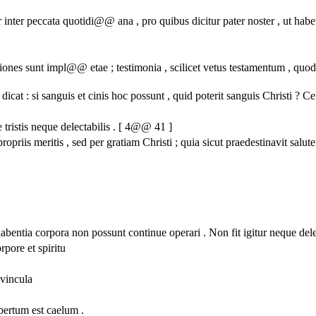
ter peccata quotidi@@ ana , pro quibus dicitur pater noster , ut habetur 
ones sunt impl@@ etae ; testimonia , scilicet vetus testamentum , quod
icat : si sanguis et cinis hoc possunt , quid poterit sanguis Christi ? Ce
e tristis neque delectabilis . [ 4@@ 41 ]
priis meritis , sed per gratiam Christi ; quia sicut praedestinavit salutem
 habentia corpora non possunt continue operari . Non fit igitur neque de
rpore et spiritu
vincula
apertum est caelum .