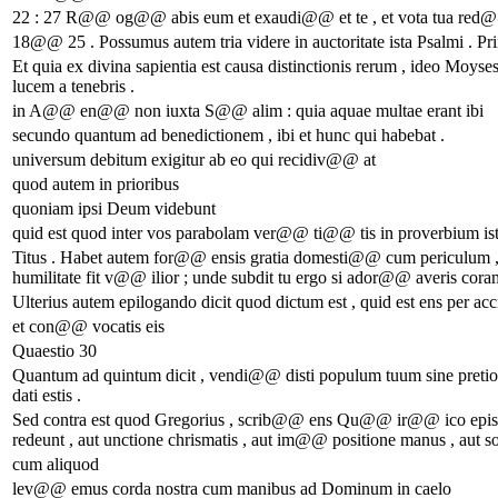
22 : 27 R@@ og@@ abis eum et exaudi@@ et te , et vota tua red@
18@@ 25 . Possumus autem tria videre in auctoritate ista Psalmi . P
Et quia ex divina sapientia est causa distinctionis rerum , ideo Moyses 
lucem a tenebris .
in A@@ en@@ non iuxta S@@ alim : quia aquae multae erant ibi
secundo quantum ad benedictionem , ibi et hunc qui habebat .
universum debitum exigitur ab eo qui recidiv@@ at
quod autem in prioribus
quoniam ipsi Deum videbunt
quid est quod inter vos parabolam ver@@ ti@@ tis in proverbium is
Titus . Habet autem for@@ ensis gratia domesti@@ cum periculum , 
humilitate fit v@@ ilior ; unde subdit tu ergo si ador@@ averis cora
Ulterius autem epilogando dicit quod dictum est , quid est ens per acci
et con@@ vocatis eis
Quaestio 30
Quantum ad quintum dicit , vendi@@ disti populum tuum sine pretio :
dati estis .
Sed contra est quod Gregorius , scrib@@ ens Qu@@ ir@@ ico episcopo
redeunt , aut unctione chrismatis , aut im@@ positione manus , aut sol
cum aliquod
lev@@ emus corda nostra cum manibus ad Dominum in caelo