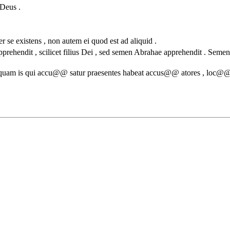
 Deus .
se existens , non autem ei quod est ad aliquid .
apprehendit , scilicet filius Dei , sed semen Abrahae apprehendit . Se
quam is qui accu@@ satur praesentes habeat accus@@ atores , loc@