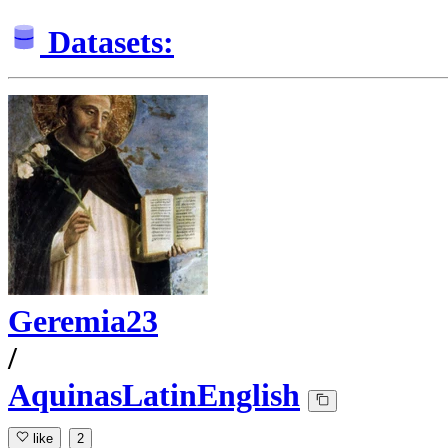
Datasets:
Geremia23
/
AquinasLatinEnglish
like
2