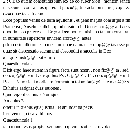
2 : 6 Ego autem constitutus sum rex ab eo super Sion , montem sanct
in secunda contra illos qui erant junc@@ ti praelationis jure , cap . X
ossa quae tecta fuerant
Ecce populus veniet de terra aquilonis , et gens magna consurget a 
Praeterea , Anselmus dicit , quod creatura in Deo est cre@@ atrix es
quod in ipso praecessit . Ergo a Deo non est nisi una tantum creatura 
in humilitate superiores invicem arbitr@@ antes
primo ostendit omnes partes humanae naturae assump@@ tas esse pe
quae sit dispensatio sacramenti absconditi a saeculis in Deo
aut quis instr@@ uxit eum ?
Quaestiuncula 2
Dicit ergo haec autem in figura facta sunt nostri , non fic@@ ta , sed 
concup@@ ierunt , de quibus Ps . C@@ V , 14 : concup@@ ierunt con
Beda . Nam sicut modicum fermentum totam far@@ inae mas@@ sam co
Et huius assignat duas rationes .
Quid ergo dicemus ? Numquid
Articulus 3
orietur in diebus ejus justitia , et abundantia pacis
ipse veniet , et salvabit nos
Quaestiuncula 1
iam mundi estis propter sermonem quem locutus sum vobis