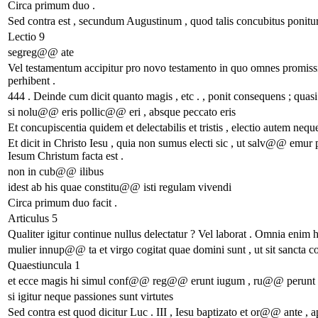
Circa primum duo .
Sed contra est , secundum Augustinum , quod talis concubitus ponitur in
Lectio 9
segreg@@ ate
Vel testamentum accipitur pro novo testamento in quo omnes promissi
perhibent .
444 . Deinde cum dicit quanto magis , etc . , ponit consequens ; quasi d
si nolu@@ eris pollic@@ eri , absque peccato eris
Et concupiscentia quidem et delectabilis et tristis , electio autem nequ
Et dicit in Christo Iesu , quia non sumus electi sic , ut salv@@ emur pro
Iesum Christum facta est .
non in cub@@ ilibus
idest ab his quae constitu@@ isti regulam vivendi
Circa primum duo facit .
Articulus 5
Qualiter igitur continue nullus delectatur ? Vel laborat . Omnia enim
mulier innup@@ ta et virgo cogitat quae domini sunt , ut sit sancta co
Quaestiuncula 1
et ecce magis hi simul conf@@ reg@@ erunt iugum , ru@@ perunt 
si igitur neque passiones sunt virtutes
Sed contra est quod dicitur Luc . III , Iesu baptizato et or@@ ante , 