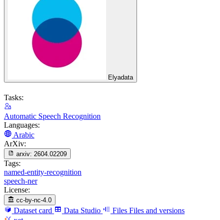
Elyadata
Tasks:
Automatic Speech Recognition
Languages:
Arabic
ArXiv:
arxiv:
2604.02209
Tags:
named-entity-recognition
speech-ner
License:
cc-by-nc-4.0
Dataset card
Data Studio
Files
Files and versions