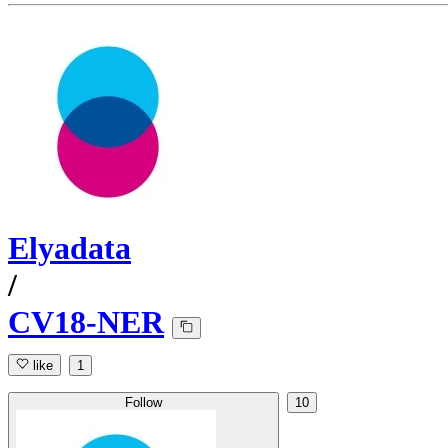
Elyadata
/
CV18-NER
like
1
Follow
10