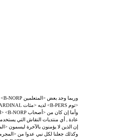
وربما وجد بعض <المتعلمين B-NORP> قوة في نفسه لجودة ذكائه وحدة خاطره
<توم B-PERS> لديه <مئات B-CARDINAL> الكتب .
وأما إن كان من <أصحاب B-NORP> <اليمين I-NORP>
عادة , أي منتديات النقا B-NORP> للحديث عن السياسة والأمور المماثلة ؟
إن الذين لا يؤمنون بالآخرة ليسمون < B-ORG> تسمية الأنثى
وكذلك جعلنا لكل نبي عدوا من <الم B-NORP> وكفى بربك هاديا ونصيرا