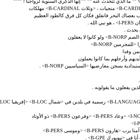
سمع <الصم
يرا <للمجرمين
ات الاستبدادية بسجن معارضيها <السياسيين
نت أنا في <نيويورك