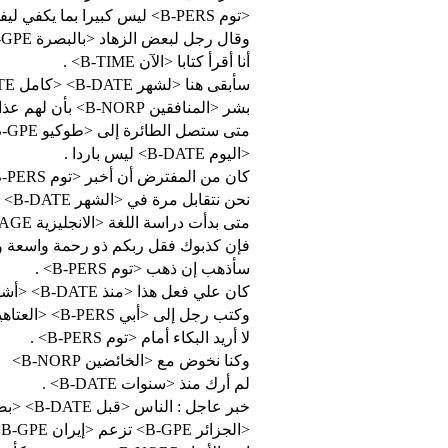
<توم B-PERS> ليس كبيرا بما يكفي ليفهم هذا .
وقال رجل لبعض الزهاد <بالبصرة B-GPE>
أنا أقرأ كتابا <الآن B-TIME> .
سأبقى هنا <لشهر B-DATE> <كامل I-DATE> .
بشر <المنافقين B-NORP> بأن لهم عذابا أليما
متى ستصل الطائرة إلى <طوكيو B-GPE> ؟
<اليوم B-DATE> ليس باردا .
كان من المفترض أن أخبر <توم B-PERS> أين عليه الذهاب .
نحن نتقابل مرة في <الشهر B-DATE>
متى بدأت دراسة اللغة <الانجليزية B-LANGUAGE> ؟
فإن كذبوك فقل ربكم ذو رحمة واسع B-NORP>
سأذهب إن ذهب <توم B-PERS> .
كان علي فعل هذا <منذ B-DATE> <أشهر I-DATE> <خلت I-DATE> .
وكتب رجل إلى <أبي B-PERS> <العتاهية I-PERS> رحمه الله
لا أريد البكاء أمام <توم B-PERS> .
وكنا نخوض مع <الخائضين B-NORP>
لم أرك منذ <سنوات B-DATE> .
خبر عاجل : الناس <قبل B-DATE> <بضع I-DATE> <مئات I-DATE> <من I-DATE> <السنين I-DATE> لم يتكلموا كما نتكلم <الآن B-TIME> .
<الجزائر B-GPE> تزعم <إيران B-GPE> .