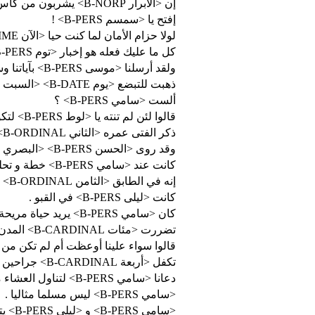
إن <الأبرار B-NORP> يشربون من كأس كان مزاجها كافورا
إفتح يا <سمسم B-PERS> !
لولا حزام الأمان لما كنت حيا <الآن B-TIME> .
كل ما عليك فعله هو إخبار <توم B-PERS> بأن يرحل .
ولقد أرسلنا <موسى B-PERS> بآياتنا وسلطان مبين
ذهبت للتبضع <يوم B-DATE> <السبت I-DATE> <الماضي I-DATE> .
ألست <سامي B-PERS> ؟
قالوا لئن لم تنته يا <لوط B-PERS> لتكونن من <المخرجين B-NORP>
ذكر الفتى عمره <الثاني B-ORDINAL>
وقد روى <الحسن B-PERS> <البصري I-PERS> رحمه الله قال
كانت عند <سامي B-PERS> خطة و تحلى بصبر كبير .
إنه في الطابق <الثامن B-ORDINAL> .
كانت <ليلى B-PERS> في القبو .
كان <سامي B-PERS> يريد حياة مريحة .
تضررت <مئات B-CARDINAL> المدن والقرى .
قالوا سواء علينا أوعظت أم لم تكن  B-NORP>
تكفل <أربعة B-CARDINAL> جراحين بمعالجة جروح <ليلى B-PERS> .
دعانا <سامي B-PERS> لتناول العشاء معه .
<سامي B-PERS> ليس مسلما مثاليا .
<سامي B-PERS> و <ليلى B-PERS> يتخاصمان .