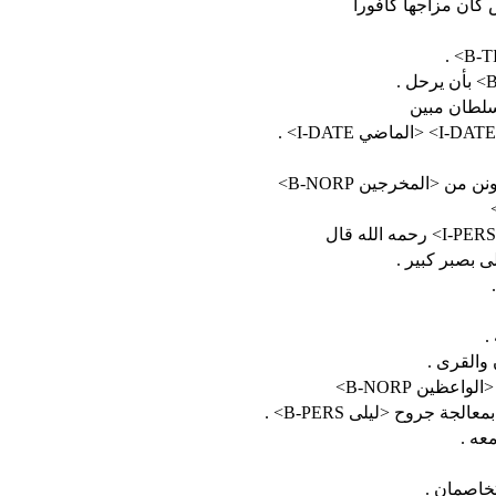
من <الواعظين