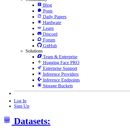
Blog
Posts
Daily Papers
Hardware
Learn
Discord
Forum
GitHub
Solutions
Team & Enterprise
Hugging Face PRO
Enterprise Support
Inference Providers
Inference Endpoints
Storage Buckets
Log In
Sign Up
Datasets: