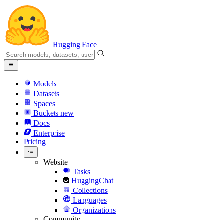
Hugging Face
Models
Datasets
Spaces
Buckets
new
Docs
Enterprise
Pricing
Website
Tasks
HuggingChat
Collections
Languages
Organizations
Community