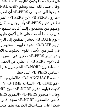
هل تعرف ماذا يكون <اليوم B-DATE> ؟ "" ما الذي تتحدث عنه "" "" إنها الذكرى السنوية لزواجنا ! """"
وقال صلى الله عليه وسلم <ثلاث B-CARDINAL> منجيات ، <وثلاث B-CARDINAL> مهلكات
فأوحينا إلى <موسى B-PERS> أن اضرب بعصاك البحر فانفلق فكان كل فرق كالطود العظيم
<هارون B-PERS> <بن I-PERS> <عمران I-PERS> ، هو نبي الله .
تظاهر <توم B-PERS> بأنه يجهل ما كان يحدث .
ومنهم من يستمعون إليك أفأنت ت B-NORP> ولو كانوا لا يعقلون
قال رب بما أنعمت علي فلن أكون ظه B-NORP>
<يوم B-DATE> نحشر المتقين إلى الرحمن وفدا
<يوم B-DATE> تشهد عليهم ألسنتهم وأيديهم وأرجلهم بما كانوا يعملون
في كثير من الأحيان تقوم الحكوم B-NORP> .
يبدو <بيتر B-PERS> صغيرا في السن .
كاد <توم B-PERS> أن يطرد من العمل .
<المناضلون B-NORP> الحقيقيون هم الذين يفعلون ما يقولونه .
<سامي B-PERS> على خطأ .
<اللغة B-LANGUAGE> <الامازيغية B-LANGUAGE> رسمية في بلدين في <شمال B-LOC> <إفريقيا I-LOC> .
<كم B-TIME> <الساعة B-TIME> ؟
كذبت قبلهم <قوم B-NORP> <نوح I-NORP> <وعاد B-PERS> <وفرعون B-PERS> ذو الأوتاد
وقال <منصور B-PERS> <النمري I-PERS>
فألقي <السحرة B-NORP> سجدا قالوا آمنا برب <هارون B-PERS> <وموسى B-PERS>
شكرا على مساعدتك الكريمة بينما ك B-GPE> .