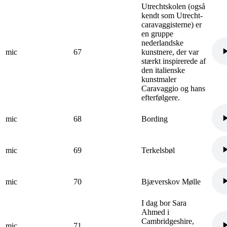
Utrechtskolen (også
kendt som Utrecht-
caravaggisterne) er
en gruppe
nederlandske
mic
67
kunstnere, der var
stærkt inspirerede af
den italienske
kunstmaler
Caravaggio og hans
efterfølgere.
mic
68
Bording
mic
69
Terkelsbøl
mic
70
Bjæverskov Mølle
I dag bor Sara
Ahmed i
Cambridgeshire,
mic
71