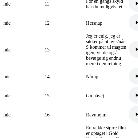
For en gangs skyld
mic
11
har du muligvis ret.
mic
12
Hersnap
Jeg er enig, jeg er
sikker på at hvis/når
S kommer til magten
mic
13
igen, vil de også
bevæge sig endnu
mere i den retning.
mic
14
Nårup
mic
15
Grenåvej
mic
16
Ravnholm
En række større film
er optaget i Gold