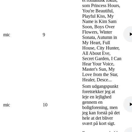
et romantisk fokus,
som Princess Hours,
You're Beautiful,
Playful Kiss, My
Name is Kim Sam
Soon, Boys Over
Flowers, Winter
mic
9
Sonata, Autumn in
My Heart, Full
House, City Hunter,
All About Eve,
Secret Garden, I Can
Hear Your Voice,
Master's Sun, My
Love from the Star,
Healer, Desce...
Som udgangspunkt
foretrækker jeg at
leje en lejlighed
gennem en
mic
10
boligforening, men
jeg kan forstå på det
hele at det bliver
svært på kort sigt.