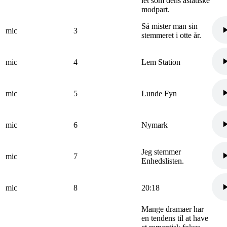
let som dens asiatiske
modpart.
Så mister man sin
mic
3
stemmeret i otte år.
mic
4
Lem Station
mic
5
Lunde Fyn
mic
6
Nymark
Jeg stemmer
mic
7
Enhedslisten.
mic
8
20:18
Mange dramaer har
en tendens til at have