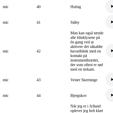
mic
40
Hulsig
mic
41
Ståby
Man kan også tænde
alle blinklysene på
én gang ved at
aktivere det såkaldte
mic
42
havariblink med en
kontakt på
instrumentbrættet,
der som oftest er rød
med en trekant.
mic
43
Vester Skerninge
mic
44
Bjergskov
Når jeg er i Jylland
oplever jeg helt klart