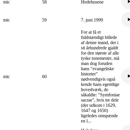
mic
58
Hedehusene
mic
59
7. juni 1999
For at få et
fuldstændigt billede
af denne mand, der i
sit århundrede gjaldt
for den største af alle
tyske tonemestre, må
man dog foruden
hans "evangeliske
historier"
mic
60
nødvendigvis også
kende hans egentlige
hovedværk, de
såkaldte: "Symfoniae
sacrae", hvis tre dele
(der udkom i 1629,
1647 og 1650)
ligeledes omspænde
en l...