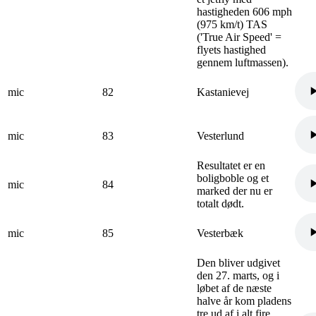
hastigheden 606 mph
(975 km/t) TAS
('True Air Speed' =
flyets hastighed
gennem luftmassen).
mic
82
Kastanievej
mic
83
Vesterlund
Resultatet er en
boligboble og et
mic
84
marked der nu er
totalt dødt.
mic
85
Vesterbæk
Den bliver udgivet
den 27. marts, og i
løbet af de næste
halve år kom pladens
tre ud af i alt fire