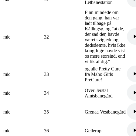
Letbanestation
Finn mindede om
den gang, han var
ladt tilbage på
Kållingsø, og "at de,
der sad der, havde
mic
32
været svigtede og
dødsdømte, hvis ikke
kong Inge havde vist
os mere storsind, end
vi fik af dig."
og alle Pretty Cure
mic
33
fra Maho Girls
PreCure!
Over-Jerstal
mic
34
Amtsbanegård
mic
35
Grenaa Vestbanegård
mic
36
Gellerup