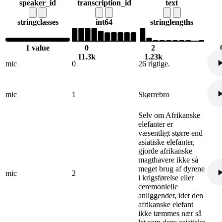
speaker_id
transcription_id
text
string
classes
int64
string
lengths
1 value
0
2
11.3k
1.23k
1
mic
0
26 rigtige.
mic
1
Skørrebro
Selv om Afrikanske
elefanter er
væsentligt større end
asiatiske elefanter,
gjorde afrikanske
magthavere ikke så
meget brug af dyrene
mic
2
i krigsførelse eller
ceremonielle
anliggender, idet den
afrikanske elefant
ikke tæmmes nær så