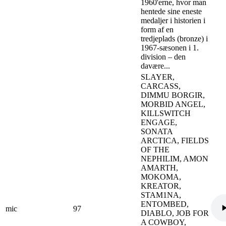
1960'erne, hvor man
hentede sine eneste
medaljer i historien i
form af en
tredjeplads (bronze) i
1967-sæsonen i 1.
division – den
davære...
SLAYER,
CARCASS,
DIMMU BORGIR,
MORBID ANGEL,
KILLSWITCH
ENGAGE,
SONATA
ARCTICA, FIELDS
OF THE
NEPHILIM, AMON
AMARTH,
MOKOMA,
KREATOR,
STAM1NA,
ENTOMBED,
mic
97
DIABLO, JOB FOR
A COWBOY,