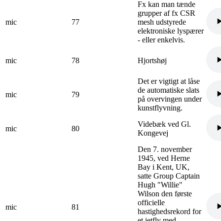
Fx kan man tænde
grupper af fx CSR
mic
77
mesh udstyrede
elektroniske lyspærer
- eller enkelvis.
mic
78
Hjortshøj
Det er vigtigt at låse
de automatiske slats
mic
79
på overvingen under
kunstflyvning.
Videbæk ved Gl.
mic
80
Kongevej
Den 7. november
1945, ved Herne
Bay i Kent, UK,
satte Group Captain
Hugh "Willie"
Wilson den første
officielle
mic
81
hastighedsrekord for
et jetfly med