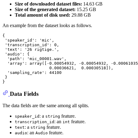
Size of downloaded dataset files:
14.63 GB
Size of the generated dataset:
15.25 GB
Total amount of disk used:
29.88 GB
An example from the dataset looks as follows.
{

 'speaker_id': 'mic',

 'transcription_id': 0,

 'text': '26 rigtige.',

 'audio': {

  'path': 'mic_00001.wav',

  'array': array([-0.00054932, -0.00054932, -0.00061035
                   0.00036621,  0.00030518]),

  'sampling_rate': 44100

 }

Data Fields
The data fields are the same among all splits.
: a
feature.
speaker_id
string
: an
feature.
transcription_id
int
: a
feature.
text
string
: an
feature.
audio
Audio