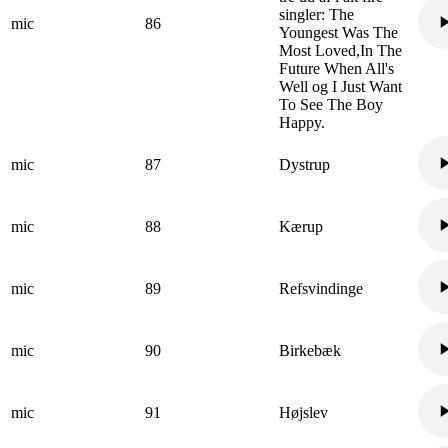
singler: The
mic
86
Youngest Was The
Most Loved,In The
Future When All's
Well og I Just Want
To See The Boy
Happy.
mic
87
Dystrup
mic
88
Kærup
mic
89
Refsvindinge
mic
90
Birkebæk
mic
91
Højslev