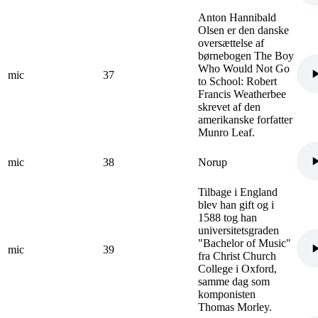
Anton Hannibald
Olsen er den danske
oversættelse af
børnebogen The Boy
Who Would Not Go
mic
37
to School: Robert
Francis Weatherbee
skrevet af den
amerikanske forfatter
Munro Leaf.
mic
38
Norup
Tilbage i England
blev han gift og i
1588 tog han
universitetsgraden
"Bachelor of Music"
mic
39
fra Christ Church
College i Oxford,
samme dag som
komponisten
Thomas Morley.