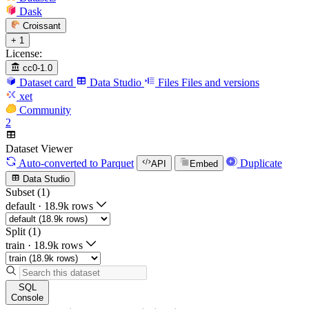
Dask
Croissant
+ 1
License:
cc0-1.0
Dataset card
Data Studio
Files
Files and versions
xet
Community
2
Dataset Viewer
Auto-converted
to Parquet
Duplicate
API
Embed
Data Studio
Subset (1)
default
·
18.9k rows
Split (1)
train
·
18.9k rows
SQL
Console