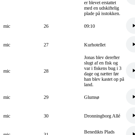
er blevet erstattet
med en udskiftelig
plade på isstokken.
mic
26
09:10
mic
27
Kurhotellet
Jonas blev derefter
slugt af en fisk og
var i fiskens bug i 3
mic
28
dage og nætter før
han blev kastet op på
land.
mic
29
Glumsø
mic
30
Dronningborg Allé
Benedikts Plads
mic
31