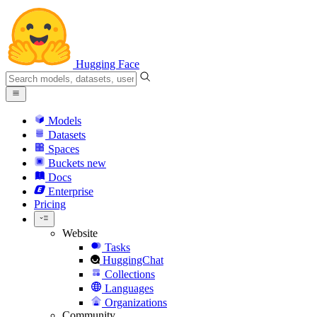
Hugging Face
Models
Datasets
Spaces
Buckets
new
Docs
Enterprise
Pricing
Website
Tasks
HuggingChat
Collections
Languages
Organizations
Community