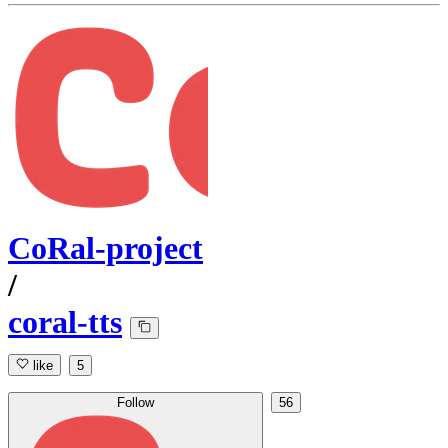
CoRal-project
/
coral-tts
like
5
Follow
56