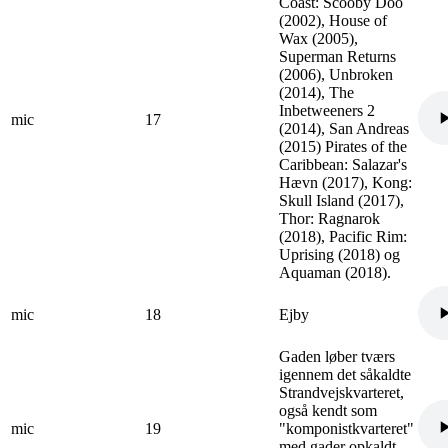
Coast: Scooby Doo
(2002), House of
Wax (2005),
Superman Returns
(2006), Unbroken
(2014), The
Inbetweeners 2
mic
17
(2014), San Andreas
(2015) Pirates of the
Caribbean: Salazar's
Hævn (2017), Kong:
Skull Island (2017),
Thor: Ragnarok
(2018), Pacific Rim:
Uprising (2018) og
Aquaman (2018).
mic
18
Ejby
Gaden løber tværs
igennem det såkaldte
Strandvejskvarteret,
også kendt som
mic
19
"komponistkvarteret"
med gader opkaldt