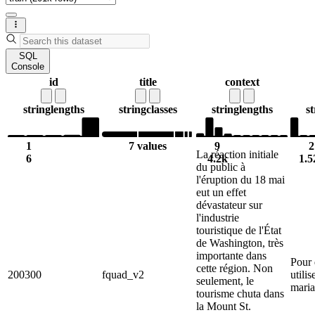
SQL
Console
id
title
context
string
lengths
string
classes
string
lengths
st
1
7 values
9
2
La réaction initiale
6
4.2k
1.5
du public à
l'éruption du 18 mai
eut un effet
dévastateur sur
l'industrie
touristique de l'État
de Washington, très
importante dans
Pour 
cette région. Non
200300
fquad_v2
utilise
seulement, le
maria
tourisme chuta dans
la Mount St.