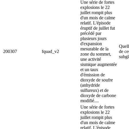
Une série de fortes
explosions le 22
juillet rompit plus
d'un mois de calme
relatif. L'épisode
éruptif de juillet fut
précédé par
plusieurs jours
d'expansion
Quell
mesurable de la
200307
fquad_v2
de ce
zone du sommet,
subgl
une activité
sismique augmentée
et un taux
d'émission de
dioxyde de soufre
(anhydride
sulfureux) et de
dioxyde de carbone
modifié....
Une série de fortes
explosions le 22
juillet rompit plus
d'un mois de calme
relatif. L'épisode