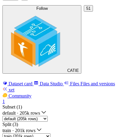
Follow
51
CATIE
Dataset card
Data Studio
Files
Files and versions
xet
Community
1
Subset (1)
default
·
205k rows
Split (3)
train
·
201k rows