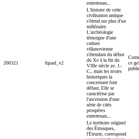
entretenan...
L'histoire de cette
civilisation antique
s'étend sur plus d'un
millénaire.
L'archéologie
témoigne d'une
culture
villanovienne
s'étendant du début
Comm
du Xe à la fin du
200321
fquad_v2
ce ge
VIIIe siècle av. J.-
publi
C., mais les textes
historiques la
concernant font
défaut. Elle se
caractérise par
l'ascension d'une
série de cités
prospères
entretenan...
Le territoire originel
des Étrusques,
l'Étrurie, correspond