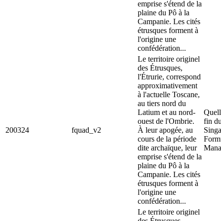
emprise s'étend de la
plaine du Pô à la
Campanie. Les cités
étrusques forment à
l'origine une
confédération...
Le territoire originel
des Étrusques,
l'Étrurie, correspond
approximativement
à l'actuelle Toscane,
au tiers nord du
Latium et au nord-
Quell
ouest de l'Ombrie.
fin d
200324
fquad_v2
À leur apogée, au
Singa
cours de la période
Form
dite archaïque, leur
Mana
emprise s'étend de la
plaine du Pô à la
Campanie. Les cités
étrusques forment à
l'origine une
confédération...
Le territoire originel
des Étrusques,