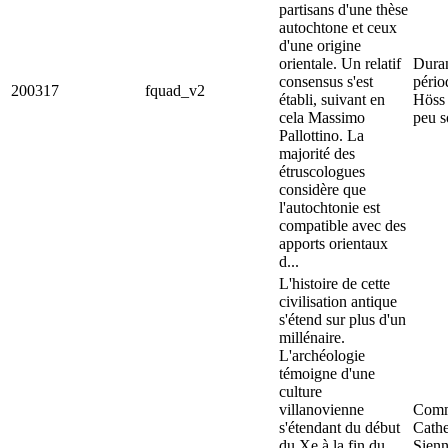
partisans d'une thèse
autochtone et ceux
d'une origine
orientale. Un relatif
Duran
consensus s'est
pério
200317
fquad_v2
établi, suivant en
Höss 
cela Massimo
peu s
Pallottino. La
majorité des
étruscologues
considère que
l'autochtonie est
compatible avec des
apports orientaux
d...
L'histoire de cette
civilisation antique
s'étend sur plus d'un
millénaire.
L'archéologie
témoigne d'une
culture
villanovienne
Comme
s'étendant du début
Cathe
du Xe à la fin du
Sienn