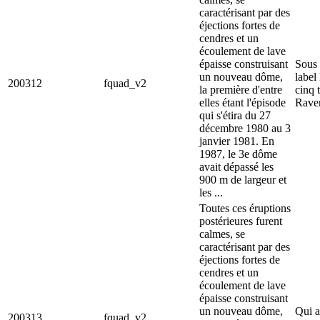
caractérisant par des
éjections fortes de
cendres et un
écoulement de lave
épaisse construisant
Sous q
un nouveau dôme,
label 
200312
fquad_v2
la première d'entre
cinq 
elles étant l'épisode
Rave
qui s'étira du 27
décembre 1980 au 3
janvier 1981. En
1987, le 3e dôme
avait dépassé les
900 m de largeur et
les ...
Toutes ces éruptions
postérieures furent
calmes, se
caractérisant par des
éjections fortes de
cendres et un
écoulement de lave
épaisse construisant
un nouveau dôme,
Qui a
200313
fquad_v2