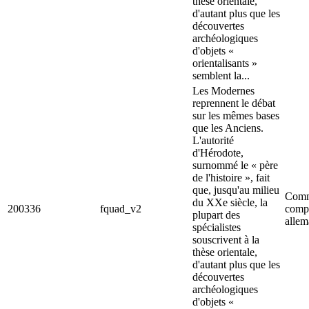
thèse orientale,
d'autant plus que les
découvertes
archéologiques
d'objets «
orientalisants »
semblent la...
Les Modernes
reprennent le débat
sur les mêmes bases
que les Anciens.
L'autorité
d'Hérodote,
surnommé le « père
de l'histoire », fait
que, jusqu'au milieu
Comm
du XXe siècle, la
200336
fquad_v2
comp
plupart des
alle
spécialistes
souscrivent à la
thèse orientale,
d'autant plus que les
découvertes
archéologiques
d'objets «