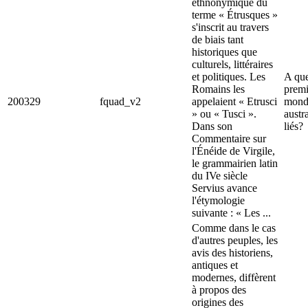
ethnonymique du
terme « Étrusques »
s'inscrit au travers
de biais tant
historiques que
culturels, littéraires
et politiques. Les
A que
Romains les
premi
200329
fquad_v2
appelaient « Etrusci
mondi
» ou « Tusci ».
austra
Dans son
liés?
Commentaire sur
l'Énéide de Virgile,
le grammairien latin
du IVe siècle
Servius avance
l'étymologie
suivante : « Les ...
Comme dans le cas
d'autres peuples, les
avis des historiens,
antiques et
modernes, diffèrent
à propos des
origines des