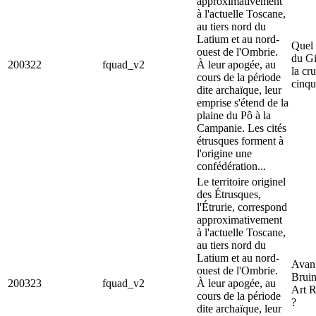
approximativement
à l'actuelle Toscane,
au tiers nord du
Latium et au nord-
Quel 
ouest de l'Ombrie.
du Gi
200322
fquad_v2
À leur apogée, au
la cr
cours de la période
cinqu
dite archaïque, leur
emprise s'étend de la
plaine du Pô à la
Campanie. Les cités
étrusques forment à
l'origine une
confédération...
Le territoire originel
des Étrusques,
l'Étrurie, correspond
approximativement
à l'actuelle Toscane,
au tiers nord du
Latium et au nord-
Avant
ouest de l'Ombrie.
Bruin
200323
fquad_v2
À leur apogée, au
Art R
cours de la période
?
dite archaïque, leur