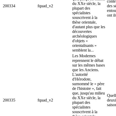
conte
du XXe siècle, la
200334
fquad_v2
des s
plupart des
entou
spécialistes
ont il
souscrivent à la
thèse orientale,
d'autant plus que les
découvertes
archéologiques
d'objets «
orientalisants »
semblent la...
Les Modernes
reprennent le débat
sur les mêmes bases
que les Anciens.
L'autorité
d'Hérodote,
surnommé le « père
de l'histoire », fait
que, jusqu'au milieu
Quell
du XXe siècle, la
200335
fquad_v2
deuxi
plupart des
saiso
spécialistes
souscrivent à la