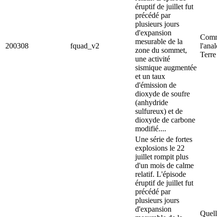
éruptif de juillet fut
précédé par
plusieurs jours
d'expansion
Comm
mesurable de la
200308
fquad_v2
l'ana
zone du sommet,
Terre
une activité
sismique augmentée
et un taux
d'émission de
dioxyde de soufre
(anhydride
sulfureux) et de
dioxyde de carbone
modifié....
Une série de fortes
explosions le 22
juillet rompit plus
d'un mois de calme
relatif. L'épisode
éruptif de juillet fut
précédé par
plusieurs jours
d'expansion
Quell