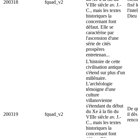
200318
fquad_v2
VIIIe siècle av. J.-
fixé 
C., mais les textes
l'inte
historiques la
Dieu 
concernant font
défaut. Elle se
caractérise par
l'ascension d'une
série de cités
prospères
entretenan...
L'histoire de cette
civilisation antique
s'étend sur plus d'un
millénaire.
L'archéologie
témoigne d'une
culture
villanovienne
s'étendant du début
De qu
du Xe à la fin du
200319
fquad_v2
il dè
VIIIe siècle av. J.-
renco
C., mais les textes
historiques la
concernant font