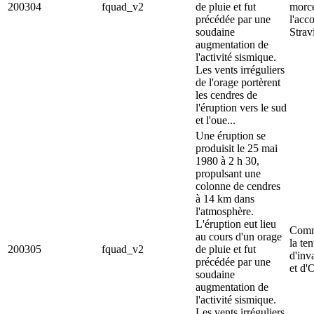
200304
fquad_v2
de pluie et fut
morc
précédée par une
l'acc
soudaine
Strav
augmentation de
l'activité sismique.
Les vents irréguliers
de l'orage portèrent
les cendres de
l'éruption vers le sud
et l'oue...
Une éruption se
produisit le 25 mai
1980 à 2 h 30,
propulsant une
colonne de cendres
à 14 km dans
l'atmosphère.
L'éruption eut lieu
Comm
au cours d'un orage
la ten
200305
fquad_v2
de pluie et fut
d'inv
précédée par une
et d'
soudaine
augmentation de
l'activité sismique.
Les vents irréguliers