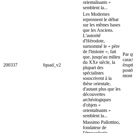
orientalisants »
semblent la...
Les Modernes
reprennent le débat
sur les mêmes bases
que les Anciens.
L'autorité
d'Hérodote,
surnommé le « père
de l'histoire », fait
Par q
que, jusqu'au milieu
carac
du XXe siècle, la
200337
fquad_v2
érupt
plupart des
posté
spécialistes
mont 
souscrivent à la
thèse orientale,
d'autant plus que les
découvertes
archéologiques
d'objets «
orientalisants »
semblent la...
Massimo Pallottino,
fondateur de
l'étruscologie