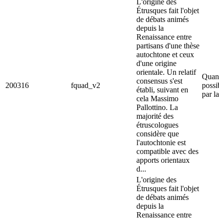
L'origine des
Étrusques fait l'objet
de débats animés
depuis la
Renaissance entre
partisans d'une thèse
autochtone et ceux
d'une origine
orientale. Un relatif
Quand
consensus s'est
200316
fquad_v2
possi
établi, suivant en
par l
cela Massimo
Pallottino. La
majorité des
étruscologues
considère que
l'autochtonie est
compatible avec des
apports orientaux
d...
L'origine des
Étrusques fait l'objet
de débats animés
depuis la
Renaissance entre