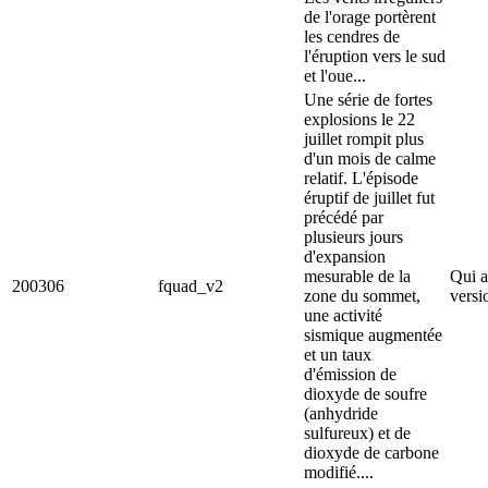
de l'orage portèrent
les cendres de
l'éruption vers le sud
et l'oue...
Une série de fortes
explosions le 22
juillet rompit plus
d'un mois de calme
relatif. L'épisode
éruptif de juillet fut
précédé par
plusieurs jours
d'expansion
mesurable de la
Qui a 
200306
fquad_v2
zone du sommet,
versi
une activité
sismique augmentée
et un taux
d'émission de
dioxyde de soufre
(anhydride
sulfureux) et de
dioxyde de carbone
modifié....