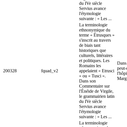
du IVe siècle
Servius avance
l'étymologie
suivante : « Les ...
La terminologie
ethnonymique du
terme « Étrusques »
s'inscrit au travers
de biais tant
historiques que
culturels, littéraires
et politiques. Les
Dans 
Romains les
peut-
200328
fquad_v2
appelaient « Etrusci
l'hôpi
» ou « Tusci ».
Margu
Dans son
Commentaire sur
l'Énéide de Virgile,
le grammairien latin
du IVe siècle
Servius avance
l'étymologie
suivante : « Les ...
La terminologie