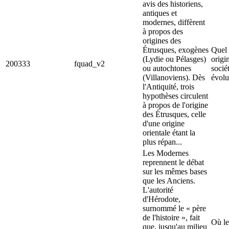
avis des historiens,
antiques et
modernes, diffèrent
à propos des
origines des
Étrusques, exogènes
Quel 
(Lydie ou Pélasges)
origi
200333
fquad_v2
ou autochtones
socié
(Villanoviens). Dès
évolu
l'Antiquité, trois
hypothèses circulent
à propos de l'origine
des Étrusques, celle
d'une origine
orientale étant la
plus répan...
Les Modernes
reprennent le débat
sur les mêmes bases
que les Anciens.
L'autorité
d'Hérodote,
surnommé le « père
de l'histoire », fait
Où le
que, jusqu'au milieu