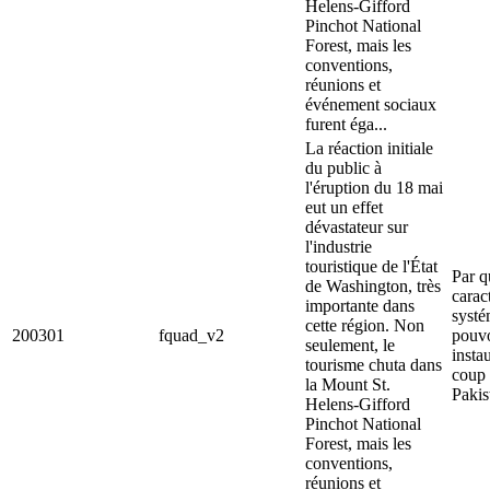
Helens-Gifford
Pinchot National
Forest, mais les
conventions,
réunions et
événement sociaux
furent éga...
La réaction initiale
du public à
l'éruption du 18 mai
eut un effet
dévastateur sur
l'industrie
touristique de l'État
Par q
de Washington, très
carac
importante dans
systé
cette région. Non
200301
fquad_v2
pouvo
seulement, le
insta
tourisme chuta dans
coup 
la Mount St.
Pakis
Helens-Gifford
Pinchot National
Forest, mais les
conventions,
réunions et