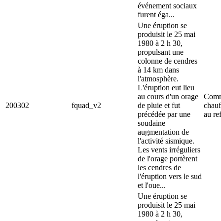
événement sociaux
furent éga...
Une éruption se
produisit le 25 mai
1980 à 2 h 30,
propulsant une
colonne de cendres
à 14 km dans
l'atmosphère.
L'éruption eut lieu
au cours d'un orage
Comme
200302
fquad_v2
de pluie et fut
chauf
précédée par une
au re
soudaine
augmentation de
l'activité sismique.
Les vents irréguliers
de l'orage portèrent
les cendres de
l'éruption vers le sud
et l'oue...
Une éruption se
produisit le 25 mai
1980 à 2 h 30,