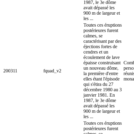
1987, le 3e dôme
avait dépassé les
900 m de largeur et
les ...
Toutes ces éruptions
postérieures furent
calmes, se
caractérisant par des
éjections fortes de
cendres et un
écoulement de lave
épaisse construisant
Comb
un nouveau dôme,
perso
200311
fquad_v2
la première d'entre
réuni
elles étant l'épisode
monas
qui s'étira du 27
décembre 1980 au 3
janvier 1981. En
1987, le 3e dôme
avait dépassé les
900 m de largeur et
les ...
Toutes ces éruptions
postérieures furent
calmes, se