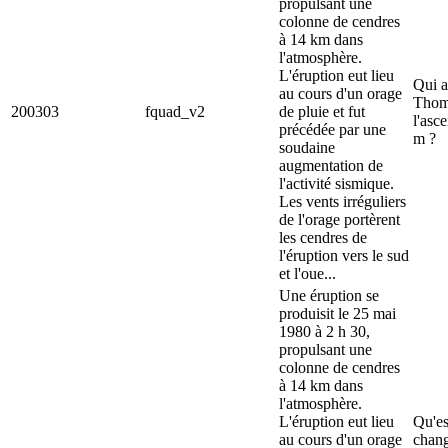
propulsant une
colonne de cendres
à 14 km dans
l'atmosphère.
L'éruption eut lieu
Qui a
au cours d'un orage
Thom
200303
fquad_v2
de pluie et fut
l'asc
précédée par une
m ?
soudaine
augmentation de
l'activité sismique.
Les vents irréguliers
de l'orage portèrent
les cendres de
l'éruption vers le sud
et l'oue...
Une éruption se
produisit le 25 mai
1980 à 2 h 30,
propulsant une
colonne de cendres
à 14 km dans
l'atmosphère.
L'éruption eut lieu
Qu'es
au cours d'un orage
chang