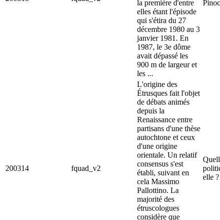
la première d'entre
Pinoc
elles étant l'épisode
qui s'étira du 27
décembre 1980 au 3
janvier 1981. En
1987, le 3e dôme
avait dépassé les
900 m de largeur et
les ...
L'origine des
Étrusques fait l'objet
de débats animés
depuis la
Renaissance entre
partisans d'une thèse
autochtone et ceux
d'une origine
orientale. Un relatif
Quell
consensus s'est
200314
fquad_v2
polit
établi, suivant en
elle ?
cela Massimo
Pallottino. La
majorité des
étruscologues
considère que