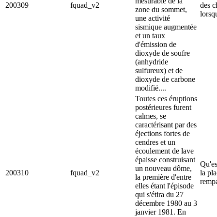
mesurable de la
200309
fquad_v2
des c
zone du sommet,
lorsqu
une activité
sismique augmentée
et un taux
d'émission de
dioxyde de soufre
(anhydride
sulfureux) et de
dioxyde de carbone
modifié....
Toutes ces éruptions
postérieures furent
calmes, se
caractérisant par des
éjections fortes de
cendres et un
écoulement de lave
épaisse construisant
Qu'es
un nouveau dôme,
200310
fquad_v2
la pl
la première d'entre
rempa
elles étant l'épisode
qui s'étira du 27
décembre 1980 au 3
janvier 1981. En