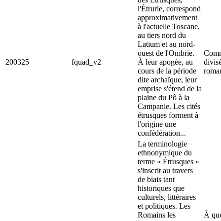
l'Étrurie, correspond
approximativement
à l'actuelle Toscane,
au tiers nord du
Latium et au nord-
ouest de l'Ombrie.
Comm
200325
fquad_v2
À leur apogée, au
divis
cours de la période
roman
dite archaïque, leur
emprise s'étend de la
plaine du Pô à la
Campanie. Les cités
étrusques forment à
l'origine une
confédération...
La terminologie
ethnonymique du
terme « Étrusques »
s'inscrit au travers
de biais tant
historiques que
culturels, littéraires
et politiques. Les
Romains les
À que