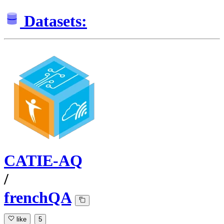
Datasets:
CATIE-AQ
/
frenchQA
like
5