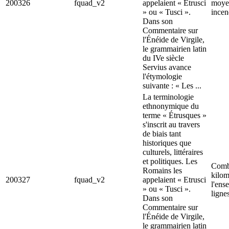
200326
fquad_v2
appelaient « Etrusci
moyen
» ou « Tusci ».
incen
Dans son
Commentaire sur
l'Énéide de Virgile,
le grammairien latin
du IVe siècle
Servius avance
l'étymologie
suivante : « Les ...
La terminologie
ethnonymique du
terme « Étrusques »
s'inscrit au travers
de biais tant
historiques que
culturels, littéraires
et politiques. Les
Comb
Romains les
kilom
200327
fquad_v2
appelaient « Etrusci
l'ens
» ou « Tusci ».
ligne
Dans son
Commentaire sur
l'Énéide de Virgile,
le grammairien latin