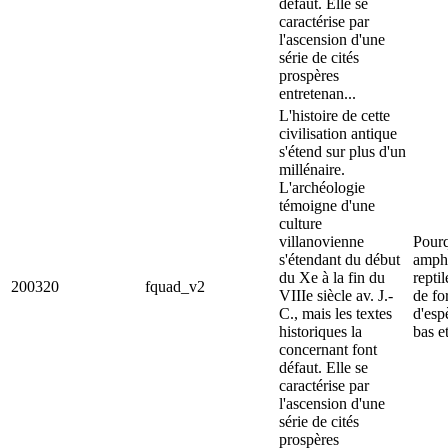
défaut. Elle se
caractérise par
l'ascension d'une
série de cités
prospères
entretenan...
L'histoire de cette
civilisation antique
s'étend sur plus d'un
millénaire.
L'archéologie
témoigne d'une
culture
villanovienne
Pourq
s'étendant du début
amphi
du Xe à la fin du
repti
200320
fquad_v2
VIIIe siècle av. J.-
de fo
C., mais les textes
d'esp
historiques la
bas e
concernant font
défaut. Elle se
caractérise par
l'ascension d'une
série de cités
prospères