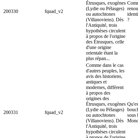
Étrusques, exogènes
Comm
(Lydie ou Pélasges)
renou
200330
fquad_v2
ou autochtones
identi
(Villanoviens). Dès
?
l'Antiquité, trois
hypothèses circulent
à propos de l'origine
des Étrusques, celle
d'une origine
orientale étant la
plus répan...
Comme dans le cas
d'autres peuples, les
avis des historiens,
antiques et
modernes, diffèrent
à propos des
origines des
Étrusques, exogènes
Qu'es
(Lydie ou Pélasges)
boucl
200331
fquad_v2
ou autochtones
sous 
(Villanoviens). Dès
Monc
l'Antiquité, trois
hypothèses circulent
à propos de l'origine