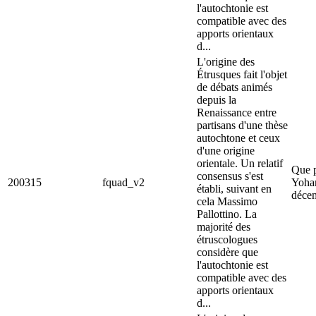
l'autochtonie est
compatible avec des
apports orientaux
d...
L'origine des
Étrusques fait l'objet
de débats animés
depuis la
Renaissance entre
partisans d'une thèse
autochtone et ceux
d'une origine
orientale. Un relatif
Que p
consensus s'est
200315
fquad_v2
Yoha
établi, suivant en
déce
cela Massimo
Pallottino. La
majorité des
étruscologues
considère que
l'autochtonie est
compatible avec des
apports orientaux
d...