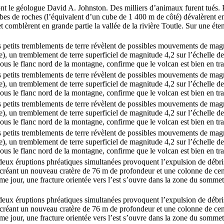
t le géologue David A. Johnston. Des milliers d’animaux furent tués. 
cubes de roches (l’équivalent d’un cube de 1 400 m de côté) dévalèrent e
t comblèrent en grande partie la vallée de la rivière Toutle. Sur une ét
s petits tremblements de terre révèlent de possibles mouvements de ma
e), un tremblement de terre superficiel de magnitude 4,2 sur l’échelle de
sous le flanc nord de la montagne, confirme que le volcan est bien en tra
s petits tremblements de terre révèlent de possibles mouvements de ma
e), un tremblement de terre superficiel de magnitude 4,2 sur l’échelle de
sous le flanc nord de la montagne, confirme que le volcan est bien en tra
s petits tremblements de terre révèlent de possibles mouvements de ma
e), un tremblement de terre superficiel de magnitude 4,2 sur l’échelle de
sous le flanc nord de la montagne, confirme que le volcan est bien en tra
s petits tremblements de terre révèlent de possibles mouvements de ma
e), un tremblement de terre superficiel de magnitude 4,2 sur l’échelle de
sous le flanc nord de la montagne, confirme que le volcan est bien en tra
deux éruptions phréatiques simultanées provoquent l’expulsion de débri
, créant un nouveau cratère de 76 m de profondeur et une colonne de ce
e jour, une fracture orientée vers l’est s’ouvre dans la zone du somme
deux éruptions phréatiques simultanées provoquent l’expulsion de débri
, créant un nouveau cratère de 76 m de profondeur et une colonne de ce
e jour, une fracture orientée vers l’est s’ouvre dans la zone du somme