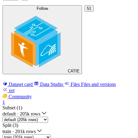
Follow
51
CATIE
Dataset card
Data Studio
Files
Files and versions
xet
Community
1
Subset (1)
default
·
205k rows
Split (3)
train
·
201k rows