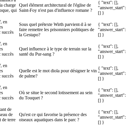
{ "text": [],
la charge
Quel élément architectural de l'église de
"answer_start":
poque, qui
Saint-Foy n'est pas d'influence romane ?
[] }
, en
Sous quel prétexte Wirth parvient-il à se
{ "text": [],
es
faire remettre les prisonniers politiques de
"answer_start":
c succès
la Gestapo?
[] }
, en
{ "text": [],
es
Quel influence à le type de terrain sur la
"answer_start":
c succès
santé du Pur-sang ?
[] }
, en
{ "text": [],
es
Quelle est le mot diola pour désigner le vin
"answer_start":
c succès
de palme?
[] }
, en
{ "text": [],
es
Où se situe le second lotissement au sein
"answer_start":
c succès
du Touquet ?
[] }
tant de
{ "text": [],
seau de
Qu'est ce qui favorise la présence des
"answer_start":
 de terre
oiseaux aquatiques dans le parc ?
[] }