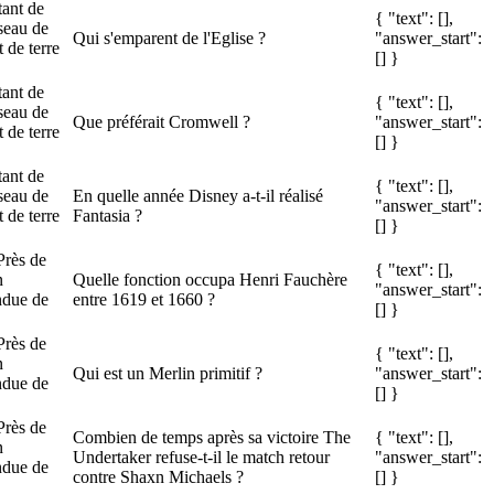
tant de
{ "text": [],
seau de
Qui s'emparent de l'Eglise ?
"answer_start":
 de terre
[] }
tant de
{ "text": [],
seau de
Que préférait Cromwell ?
"answer_start":
 de terre
[] }
tant de
{ "text": [],
seau de
En quelle année Disney a-t-il réalisé
"answer_start":
 de terre
Fantasia ?
[] }
Près de
{ "text": [],
n
Quelle fonction occupa Henri Fauchère
"answer_start":
endue de
entre 1619 et 1660 ?
[] }
Près de
{ "text": [],
n
Qui est un Merlin primitif ?
"answer_start":
endue de
[] }
Près de
Combien de temps après sa victoire The
{ "text": [],
n
Undertaker refuse-t-il le match retour
"answer_start":
endue de
contre Shaxn Michaels ?
[] }