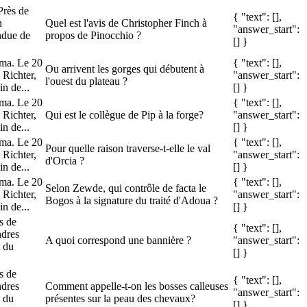
Près de
{ "text": [],
n
Quel est l'avis de Christopher Finch à
"answer_start":
endue de
propos de Pinocchio ?
[] }
gma. Le 20
{ "text": [],
Ou arrivent les gorges qui débutent à
 Richter,
"answer_start":
l'ouest du plateau ?
in de...
[] }
gma. Le 20
{ "text": [],
 Richter,
Qui est le collègue de Pip à la forge?
"answer_start":
in de...
[] }
gma. Le 20
{ "text": [],
Pour quelle raison traverse-t-elle le val
 Richter,
"answer_start":
d'Orcia ?
in de...
[] }
gma. Le 20
{ "text": [],
Selon Zewde, qui contrôle de facta le
 Richter,
"answer_start":
Bogos à la signature du traité d'Adoua ?
in de...
[] }
s de
{ "text": [],
ndres
A quoi correspond une bannière ?
"answer_start":
t du
[] }
s de
{ "text": [],
ndres
Comment appelle-t-on les bosses calleuses
"answer_start":
t du
présentes sur la peau des chevaux?
[] }