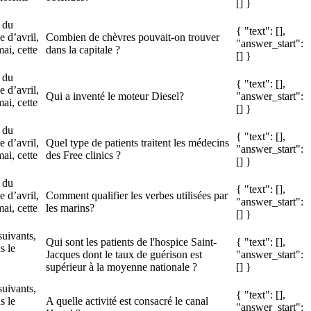
[] }
 du
{ "text": [],
 d’avril,
Combien de chèvres pouvait-on trouver
"answer_start":
ai, cette
dans la capitale ?
[] }
 du
{ "text": [],
 d’avril,
Qui a inventé le moteur Diesel?
"answer_start":
ai, cette
[] }
 du
{ "text": [],
 d’avril,
Quel type de patients traitent les médecins
"answer_start":
ai, cette
des Free clinics ?
[] }
 du
{ "text": [],
 d’avril,
Comment qualifier les verbes utilisées par
"answer_start":
ai, cette
les marins?
[] }
suivants,
Qui sont les patients de l'hospice Saint-
{ "text": [],
s le
Jacques dont le taux de guérison est
"answer_start":
supérieur à la moyenne nationale ?
[] }
suivants,
{ "text": [],
s le
A quelle activité est consacré le canal
"answer_start":