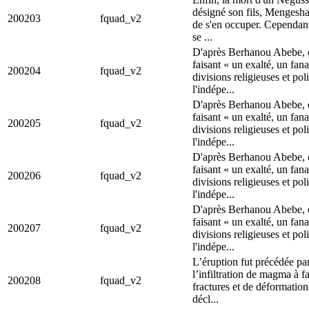
désigné son fils, Mengesha
200203
fquad_v2
de s'en occuper. Cependant
se ...
D'après Berhanou Abebe, c
faisant « un exalté, un fan
200204
fquad_v2
divisions religieuses et po
l'indépe...
D'après Berhanou Abebe, c
faisant « un exalté, un fan
200205
fquad_v2
divisions religieuses et po
l'indépe...
D'après Berhanou Abebe, c
faisant « un exalté, un fan
200206
fquad_v2
divisions religieuses et po
l'indépe...
D'après Berhanou Abebe, c
faisant « un exalté, un fan
200207
fquad_v2
divisions religieuses et po
l'indépe...
L’éruption fut précédée par
l’infiltration de magma à
200208
fquad_v2
fractures et de déformatio
décl...