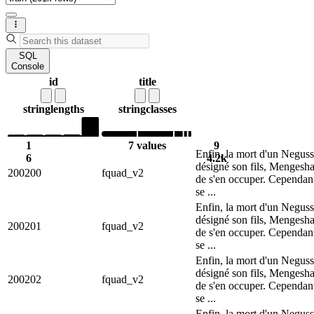
SQL
Console
id
title
string
lengths
string
classes
1
7 values
9
Enfin, la mort d'un Neguss
6
4.2k
désigné son fils, Mengesha
200200
fquad_v2
de s'en occuper. Cependant
se ...
Enfin, la mort d'un Neguss
désigné son fils, Mengesha
200201
fquad_v2
de s'en occuper. Cependant
se ...
Enfin, la mort d'un Neguss
désigné son fils, Mengesha
200202
fquad_v2
de s'en occuper. Cependant
se ...
Enfin, la mort d'un Neguss