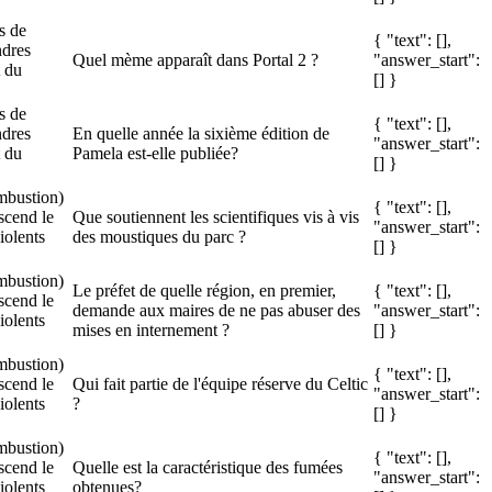
s de
{ "text": [],
ndres
Quel mème apparaît dans Portal 2 ?
"answer_start":
t du
[] }
s de
{ "text": [],
ndres
En quelle année la sixième édition de
"answer_start":
t du
Pamela est-elle publiée?
[] }
mbustion)
{ "text": [],
scend le
Que soutiennent les scientifiques vis à vis
"answer_start":
iolents
des moustiques du parc ?
[] }
mbustion)
Le préfet de quelle région, en premier,
{ "text": [],
scend le
demande aux maires de ne pas abuser des
"answer_start":
iolents
mises en internement ?
[] }
mbustion)
{ "text": [],
scend le
Qui fait partie de l'équipe réserve du Celtic
"answer_start":
iolents
?
[] }
mbustion)
{ "text": [],
scend le
Quelle est la caractéristique des fumées
"answer_start":
iolents
obtenues?