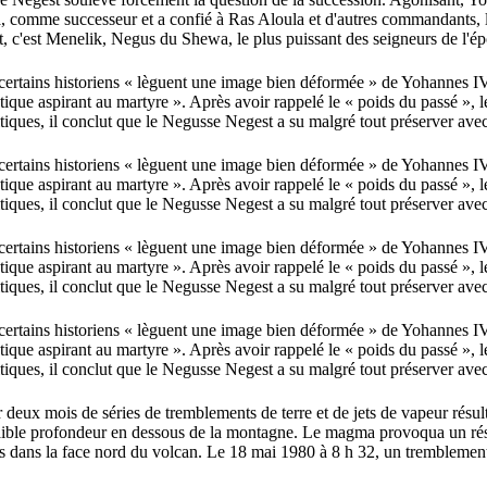
, comme successeur et a confié à Ras Aloula et d'autres commandants, 
, c'est Menelik, Negus du Shewa, le plus puissant des seigneurs de l'é
ertains historiens « lèguent une image bien déformée » de Yohannes IV
atique aspirant au martyre ». Après avoir rappelé le « poids du passé », l
litiques, il conclut que le Negusse Negest a su malgré tout préserver ave
ertains historiens « lèguent une image bien déformée » de Yohannes IV
atique aspirant au martyre ». Après avoir rappelé le « poids du passé », l
litiques, il conclut que le Negusse Negest a su malgré tout préserver ave
ertains historiens « lèguent une image bien déformée » de Yohannes IV
atique aspirant au martyre ». Après avoir rappelé le « poids du passé », l
litiques, il conclut que le Negusse Negest a su malgré tout préserver ave
ertains historiens « lèguent une image bien déformée » de Yohannes IV
atique aspirant au martyre ». Après avoir rappelé le « poids du passé », l
litiques, il conclut que le Negusse Negest a su malgré tout préserver ave
 deux mois de séries de tremblements de terre et de jets de vapeur résul
 faible profondeur en dessous de la montagne. Le magma provoqua un ré
ns dans la face nord du volcan. Le 18 mai 1980 à 8 h 32, un tremblement