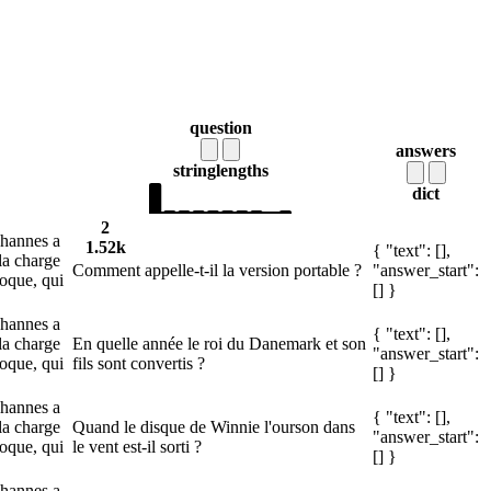
question
answers
string
lengths
dict
2
ohannes a
1.52k
{ "text": [],
la charge
Comment appelle-t-il la version portable ?
"answer_start":
poque, qui
[] }
ohannes a
{ "text": [],
la charge
En quelle année le roi du Danemark et son
"answer_start":
poque, qui
fils sont convertis ?
[] }
ohannes a
{ "text": [],
la charge
Quand le disque de Winnie l'ourson dans
"answer_start":
poque, qui
le vent est-il sorti ?
[] }
ohannes a