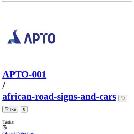
APTO-001
/
african-road-signs-and-cars
like
0
Tasks:
Object Detection