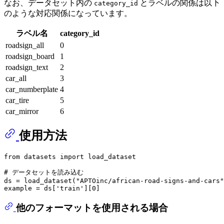
なお、データセット内の
とラベルの関係は以下
category_id
のような対応関係になっています。
ラベル名
category_id
roadsign_all
0
roadsign_board
1
roadsign_text
2
car_all
3
car_numberplate
4
car_tire
5
car_mirror
6
使用方法
from
 datasets 
import
 load_dataset

# データセットを読み込む
ds = load_dataset(
"APTOinc/african-road-signs-and-cars"
example = ds[
'train'
][
0
他のフォーマットを使用される場合