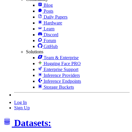
Blog
Posts
Daily Papers
Hardware
Learn
Discord
Forum
GitHub
Solutions
Team & Enterprise
Hugging Face PRO
Enterprise Support
Inference Providers
Inference Endpoints
Storage Buckets
Log In
Sign Up
Datasets: