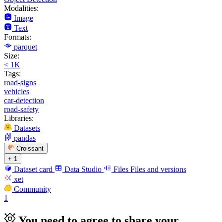
Modalities:
Image
Text
Formats:
parquet
Size:
< 1K
Tags:
road-signs
vehicles
car-detection
road-safety
Libraries:
Datasets
pandas
Croissant
+ 1
Dataset card
Data Studio
Files
Files and versions
xet
Community
1
You need to agree to share your