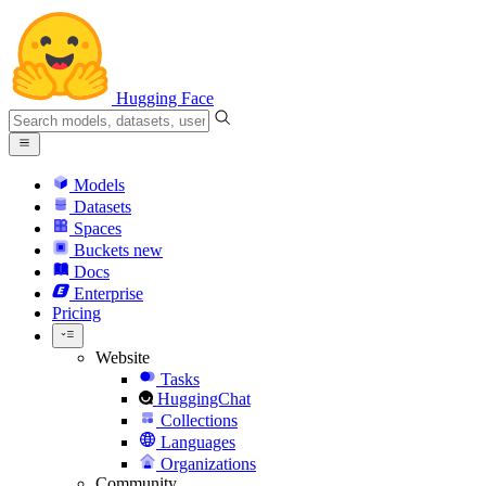
Hugging Face
Models
Datasets
Spaces
Buckets
new
Docs
Enterprise
Pricing
Website
Tasks
HuggingChat
Collections
Languages
Organizations
Community