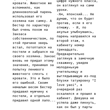
цифре нужного класса,
кровати. Животное же
он взглянул на сами
вспомнило, как
уроки.
длинноволосый парень
-Хм, японский... Не
использовал его
думаю, что он будет
хозяина как самку. А
против, если я его
Бестер по характеру
отмажу. - И, по
был очень похож на
акульи улыбнувшись,
Занзаса
парень направился на
собственничеством, по
второй этаж, к
этой причине зверь
кабинету номер
встал, потоптался на
тринадцать.
постели и забрался на
Предварительно
своего хозяина. Занзас
заглянув в замочную
вновь не придал этому
скважину, увидев
значения, принимая за
молоденькую
попытку ленивого
учительницу и
животного слезть с
выглядывающую из-под
кровати. Это и было
блузки татуировку "I
его ошибкой. Своим
love yaoi", в
немалым весом Бестер
очередной раз
придавил мужчину к
оскалился и прошел в
постели, и отдельно
кабинет. Девушка не
придавил одной лапо...
успела даже пикнуть,
как он был у парты