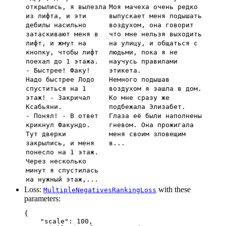
открылись, я вылезла
Моя мачеха очень редко
из лифта, и эти
выпускает меня подышать
дебилы насильно
воздухом, она говорит
затаскивают меня в
что мне нельзя выходить
лифт, и жмут на
на улицу, и общаться с
кнопку, чтобы лифт
людьми, пока я не
поехал до 1 этажа.
научусь правилами
- Быстрее! Факу!
этикета.
Надо быстрее Лодо
Немного подышав
спуститься на 1
воздухом я зашла в дом.
этаж! - Закричал
Ко мне сразу же
Ксабьяни.
подбежала Элизабет.
- Понял! - В ответ
Глаза её были наполнены
крикнул Факундо.
гневом. Она прожигала
Тут дверки
меня своим зловещим
закрылись, и меня
в...
понесло на 1 этаж.
Через несколько
минут я спустилась
на нужный этаж,...
Loss:
with these
MultipleNegativesRankingLoss
parameters:
{
"scale"
:
100
,