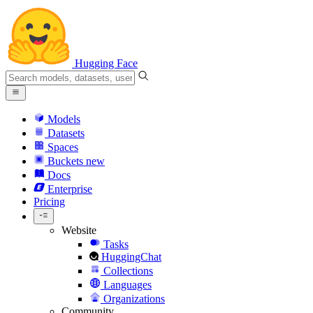
Hugging Face
Models
Datasets
Spaces
Buckets
new
Docs
Enterprise
Pricing
Website
Tasks
HuggingChat
Collections
Languages
Organizations
Community