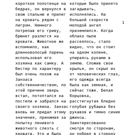
короткое полотенце на
которые было принято
бедрах, он вернулся в
загадывать,
свою спальню и прилег
исполнялись. На
на кровать рядом с
большой скорости
1
лигром. Немного
молодой ангел
потрепав его гриву,
приземлился. Когда
брюнет разлегся на
облако пыли
кровати. Животное же
рассеялось, стало
вспомнило, как
видно, что он стоит
длинноволосый парень
на одном колене,
использовал его
упираясь руками в
хозяина как самку. А
землю. Сложив свои
Бестер по характеру
крылья, он скрыл их
был очень похож на
от человеческих глаз,
Занзаса
его одежда всегда
собственничеством, по
была как земная, и
этой причине зверь
сейчас тоже. Белая
встал, потоптался на
борцовка,
постели и забрался на
расстегнутая бледно
своего хозяина. Занзас
голубая рубашка без
вновь не придал этому
рукавов и темно синие
значения, принимая за
джинсы.
попытку ленивого
Заинтересованно
животного слезть с
смотря по сторонам,
кровати. Это и было
он побрел в сторону