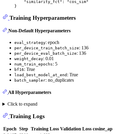
"similarity_fct"
:
"cos_sim"
}
Training Hyperparameters
Non-Default Hyperparameters
: epoch
eval_strategy
: 136
per_device_train_batch_size
: 136
per_device_eval_batch_size
: 0.01
weight_decay
: 5
num_train_epochs
: True
bf16
: True
load_best_model_at_end
: no_duplicates
batch_sampler
All Hyperparameters
Click to expand
Training Logs
Epoch
Step
Training Loss
Validation Loss
cosine_ap