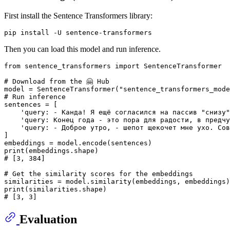
First install the Sentence Transformers library:
Then you can load this model and run inference.
from
 sentence_transformers 
import
 SentenceTransformer

# Download from the 🤗 Hub
model = SentenceTransformer(
"sentence_transformers_mode
# Run inference
sentences = [

'query: - Канда! Я ещё согласился на пассив "снизу"
'query: Конец года - это пора для радости, в предч
'query: - Доброе утро, - шепот щекочет мне ухо. Сов
]

print
# [3, 384]
# Get the similarity scores for the embeddings
print
# [3, 3]
Evaluation