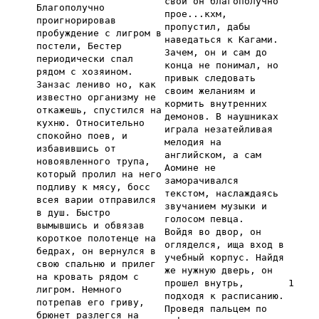
свои он благополучно
Благополучно
прое...кхм,
проигнорировав
пропустил, дабы
пробуждение с лигром в
наведаться к Кагами.
постели, Бестер
Зачем, он и сам до
периодически спал
конца не понимал, но
рядом с хозяином.
привык следовать
Занзас лениво но, как
своим желаниям и
известно организму не
кормить внутренних
откажешь, спустился на
демонов. В наушниках
кухню. Относительно
играла незатейливая
спокойно поев, и
мелодия на
избавившись от
английском, а сам
новоявленного трупа,
Аомине не
который пролил на него
заморачивался
подливу к мясу, босс
текстом, наслаждаясь
всея варии отправился
звучанием музыки и
в душ. Быстро
голосом певца.
вымывшись и обвязав
Войдя во двор, он
короткое полотенце на
огляделся, ища вход в
бедрах, он вернулся в
учебный корпус. Найдя
свою спальню и прилег
же нужную дверь, он
на кровать рядом с
прошел внутрь,
1
лигром. Немного
подходя к расписанию.
потрепав его гриву,
Проведя пальцем по
брюнет разлегся на