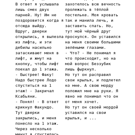
В ответ я услышала
захотелось всю вечность
лишь смех двух
пролежать в тёплой
парней. Ну! Им не
постельке. Моя кровать
поздоровится когда я
так и манила лечь, и
отсюда выйду.
заставить спать. Но,
Вдруг, дверки
тут мой чёрный друг
открылись, я вылезла
проснулся. Он уставился
из лифта, и эти
на меня своими большими
дебилы насильно
зелёными глазами.
затаскивают меня в
- Что? - Не понимал я
лифт, и жмут на
что происходит, но на
кнопку, чтобы лифт
мой вопрос Беззубик
поехал до 1 этажа.
лишь фыркнул.
- Быстрее! Факу!
Но тут он расправил
Надо быстрее Лодо
свои крылья, и подлетел
спуститься на 1
ко мне. А свою морду
этаж! - Закричал
положил мне на руки. Я
Ксабьяни.
явно не понимал что он
- Понял! - В ответ
от меня хочет.
крикнул Факундо.
Но тут он своей мордой
Тут дверки
уставился на свои
закрылись, и меня
крылья, и ...
понесло на 1 этаж.
Через несколько
минут я спустилась