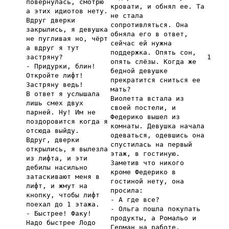
повернулась, смотрю
кровати, и обнял ее. Та
а этих идиотов нету.
не стала
Вдруг дверки
сопротивляться. Она
закрылись, я девушка
обняла его в ответ,
не пугливая но, чёрт
сейчас ей нужна
а вдруг я тут
поддержка. Опять сон,
застряну?
1
опять слёзы. Когда же
- Придурки, блин!
бедной девушке
Откройте лифт!
прекратится сниться ее
Застряну ведь!
мать?
В ответ я услышала
Виолетта встала из
лишь смех двух
своей постели, и
парней. Ну! Им не
Федерико вышел из
поздоровится когда я
комнаты. Девушка начала
отсюда выйду.
одеваться, одевшись она
Вдруг, дверки
спустилась на первый
открылись, я вылезла
этаж, в гостиную.
из лифта, и эти
Заметив что никого
дебилы насильно
кроме Федерико в
затаскивают меня в
гостиной нету, она
лифт, и жмут на
просила:
кнопку, чтобы лифт
- А где все?
поехал до 1 этажа.
- Ольга пошла покупать
- Быстрее! Факу!
продукты, а Ромальо и
Надо быстрее Лодо
Герман на работе.