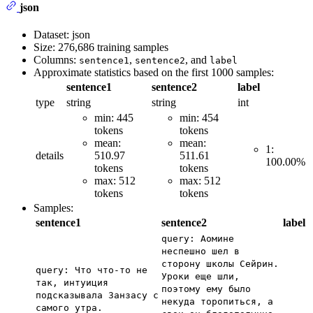
json
Dataset: json
Size: 276,686 training samples
Columns:
,
, and
sentence1
sentence2
label
Approximate statistics based on the first 1000 samples:
sentence1
sentence2
label
type
string
string
int
min: 445
min: 454
tokens
tokens
mean:
mean:
1:
details
510.97
511.61
100.00%
tokens
tokens
max: 512
max: 512
tokens
tokens
Samples:
sentence1
sentence2
label
query: Аомине
неспешно шел в
сторону школы Сейрин.
query: Что что-то не
Уроки еще шли,
так, интуиция
поэтому ему было
подсказывала Занзасу с
некуда торопиться, а
самого утра.