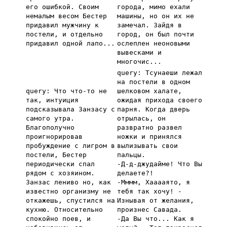
его ошибкой. Своим
города, мимо ехали
немалым весом Бестер
машины, но он их не
придавил мужчину к
замечал. Зайдя в
постели, и отдельно
город, он был почти
придавил одной лапо...
ослеплен неоновыми
вывесками и
многочис...
query: Тсунаеши лежал
на постели в одном
query: Что что-то не
шелковом халате,
так, интуиция
ожидая прихода своего
подсказывала Занзасу с
парня. Когда дверь
самого утра.
отрылась, он
Благополучно
развратно развел
проигнорировав
ножки и принялся
пробуждение с лигром в
вылизывать свои
постели, Бестер
пальцы.
периодически спал
-Д-д-джудайме! Что Вы
рядом с хозяином.
делаете?!
Занзас лениво но, как
-Мммм, Хааааято, я
известно организму не
тебя так хочу! -
откажешь, спустился на
Изнывая от желания,
кухню. Относительно
произнес Савада.
спокойно поев, и
-Да Вы что... Как я