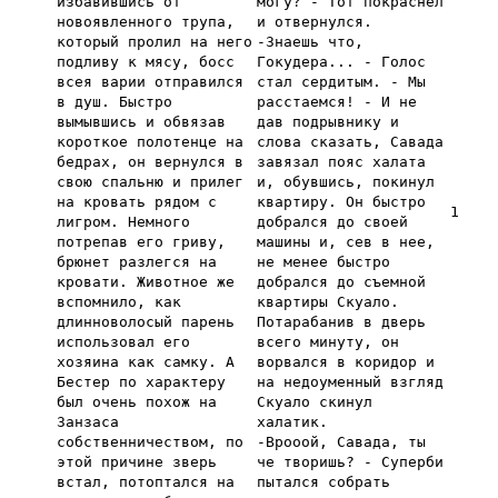
избавившись от
могу? - Тот покраснел
новоявленного трупа,
и отвернулся.
который пролил на него
-Знаешь что,
подливу к мясу, босс
Гокудера... - Голос
всея варии отправился
стал сердитым. - Мы
в душ. Быстро
расстаемся! - И не
вымывшись и обвязав
дав подрывнику и
короткое полотенце на
слова сказать, Савада
бедрах, он вернулся в
завязал пояс халата
свою спальню и прилег
и, обувшись, покинул
на кровать рядом с
квартиру. Он быстро
1
лигром. Немного
добрался до своей
потрепав его гриву,
машины и, сев в нее,
брюнет разлегся на
не менее быстро
кровати. Животное же
добрался до съемной
вспомнило, как
квартиры Скуало.
длинноволосый парень
Потарабанив в дверь
использовал его
всего минуту, он
хозяина как самку. А
ворвался в коридор и
Бестер по характеру
на недоуменный взгляд
был очень похож на
Скуало скинул
Занзаса
халатик.
собственничеством, по
-Врооой, Савада, ты
этой причине зверь
че творишь? - Суперби
встал, потоптался на
пытался собрать