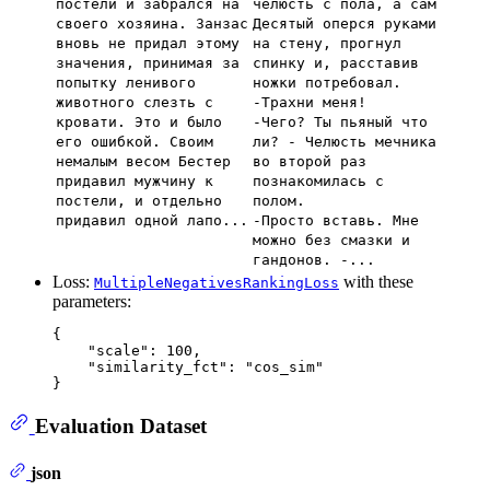
постели и забрался на
челюсть с пола, а сам
своего хозяина. Занзас
Десятый оперся руками
вновь не придал этому
на стену, прогнул
значения, принимая за
спинку и, расставив
попытку ленивого
ножки потребовал.
животного слезть с
-Трахни меня!
кровати. Это и было
-Чего? Ты пьяный что
его ошибкой. Своим
ли? - Челюсть мечника
немалым весом Бестер
во второй раз
придавил мужчину к
познакомилась с
постели, и отдельно
полом.
придавил одной лапо...
-Просто вставь. Мне
можно без смазки и
гандонов. -...
Loss:
with these
MultipleNegativesRankingLoss
parameters:
{
"scale"
:
100
,
"similarity_fct"
:
"cos_sim"
}
Evaluation Dataset
json