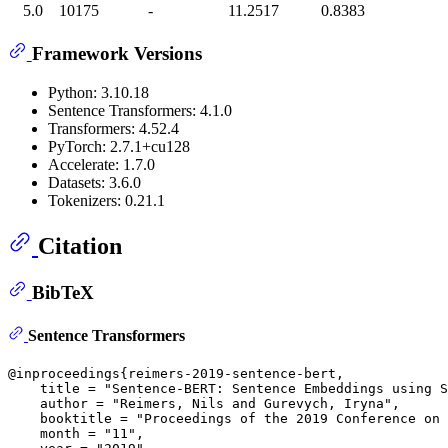
5.0
10175
-
11.2517
0.8383
Framework Versions
Python: 3.10.18
Sentence Transformers: 4.1.0
Transformers: 4.52.4
PyTorch: 2.7.1+cu128
Accelerate: 1.7.0
Datasets: 3.6.0
Tokenizers: 0.21.1
Citation
BibTeX
Sentence Transformers
@inproceedings{reimers-2019-sentence-bert,

    title = "Sentence-BERT: Sentence Embeddings using S
    author = "Reimers, Nils and Gurevych, Iryna",

    booktitle = "Proceedings of the 2019 Conference on 
    month = "11",
