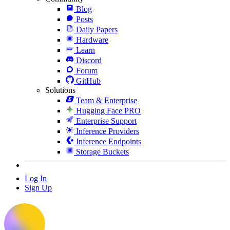
Blog
Posts
Daily Papers
Hardware
Learn
Discord
Forum
GitHub
Solutions
Team & Enterprise
Hugging Face PRO
Enterprise Support
Inference Providers
Inference Endpoints
Storage Buckets
Log In
Sign Up