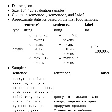
Dataset: json
Size: 184,428 evaluation samples
Columns:
,
, and
sentence1
sentence2
label
Approximate statistics based on the first 1000 samples:
sentence1
sentence2
label
type
string
string
int
min: 432
min: 409
tokens
tokens
mean:
mean:
1:
details
510.2
510.42
100.00%
tokens
tokens
max: 512
max: 512
tokens
tokens
Samples:
sentence1
sentence2
label
query: Дело было
вечером, когда я
отправлялась в гости
к Мартине. Я взяла с
собой Факундо, и
query: Я - Иккинг. Сын
Ксаби. Это мои
вождя, первый который
сумасшедшие, но
приручил дракона.
лучшие друзья.
У меня есть любимая