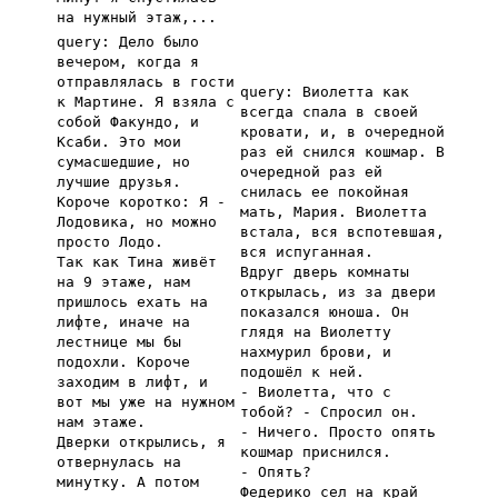
на нужный этаж,...
query: Дело было
вечером, когда я
отправлялась в гости
query: Виолетта как
к Мартине. Я взяла с
всегда спала в своей
собой Факундо, и
кровати, и, в очередной
Ксаби. Это мои
раз ей снился кошмар. В
сумасшедшие, но
очередной раз ей
лучшие друзья.
снилась ее покойная
Короче коротко: Я -
мать, Мария. Виолетта
Лодовика, но можно
встала, вся вспотевшая,
просто Лодо.
вся испуганная.
Так как Тина живёт
Вдруг дверь комнаты
на 9 этаже, нам
открылась, из за двери
пришлось ехать на
показался юноша. Он
лифте, иначе на
глядя на Виолетту
лестнице мы бы
нахмурил брови, и
подохли. Короче
подошёл к ней.
заходим в лифт, и
- Виолетта, что с
вот мы уже на нужном
тобой? - Спросил он.
нам этаже.
- Ничего. Просто опять
Дверки открылись, я
кошмар приснился.
отвернулась на
- Опять?
минутку. А потом
Федерико сел на край