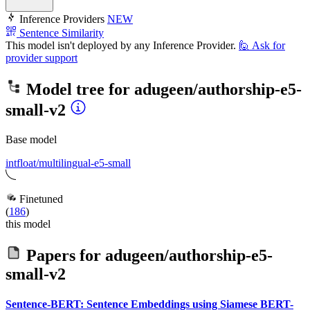
Inference Providers
NEW
Sentence Similarity
This model isn't deployed by any Inference Provider.
🙋
Ask for
provider support
Model tree for
adugeen/authorship-e5-
small-v2
Base model
intfloat/multilingual-e5-small
Finetuned
(
186
)
this model
Papers for
adugeen/authorship-e5-
small-v2
Sentence-BERT: Sentence Embeddings using Siamese BERT-