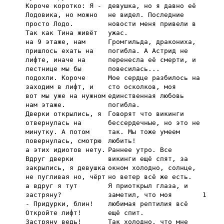
Короче коротко: Я -
девушка, но я давно её
Лодовика, но можно
не видел. Последние
просто Лодо.
новости меня привели в
Так как Тина живёт
ужас.
на 9 этаже, нам
Громгильда, дракониха,
пришлось ехать на
погибла. А Астрид не
лифте, иначе на
перенесла её смерти, и
лестнице мы бы
повесилась...
подохли. Короче
Мое сердце разбилось на
заходим в лифт, и
сто осколков, моя
вот мы уже на нужном
единственная любовь
нам этаже.
погибла.
Дверки открылись, я
Говорят что викинги
отвернулась на
бессердечные, но это не
минутку. А потом
так. Мы тоже умеем
повернулась, смотрю
любить!
а этих идиотов нету.
Раннее утро. Все
Вдруг дверки
викинги ещё спят, за
закрылись, я девушка
окном холодно, солнце,
не пугливая но, чёрт
но ветер всё же есть.
а вдруг я тут
Я приоткрыл глаза, и
застряну?
заметил, что моя
1
- Придурки, блин!
любимая рептилия всё
Откройте лифт!
ещё спит.
Застряну ведь!
Так холодно, что мне