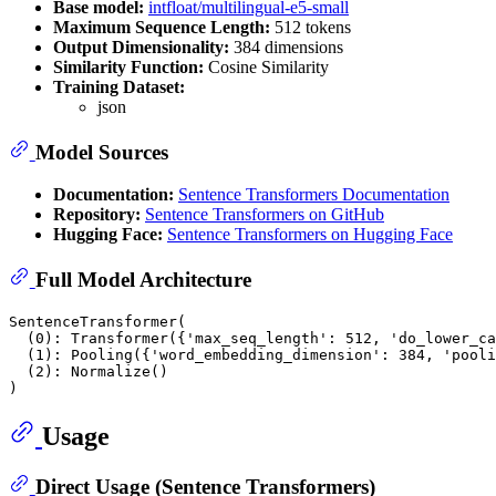
Base model:
intfloat/multilingual-e5-small
Maximum Sequence Length:
512 tokens
Output Dimensionality:
384 dimensions
Similarity Function:
Cosine Similarity
Training Dataset:
json
Model Sources
Documentation:
Sentence Transformers Documentation
Repository:
Sentence Transformers on GitHub
Hugging Face:
Sentence Transformers on Hugging Face
Full Model Architecture
SentenceTransformer(

  (0): Transformer({'max_seq_length': 512, 'do_lower_ca
  (1): Pooling({'word_embedding_dimension': 384, 'pooli
  (2): Normalize()

Usage
Direct Usage (Sentence Transformers)