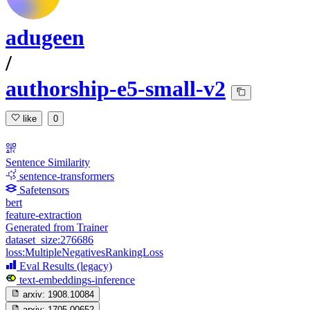
adugeen
/
authorship-e5-small-v2
like
0
Sentence Similarity
sentence-transformers
Safetensors
bert
feature-extraction
Generated from Trainer
dataset_size:276686
loss:MultipleNegativesRankingLoss
Eval Results (legacy)
text-embeddings-inference
arxiv:
1908.10084
arxiv:
1705.00652