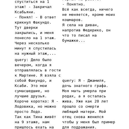
спуститься на 1
- Понятно.
этаж! - Закричал
Всё как всегда, ничего
Ксабьяни.
не меняется, кроме моих
- Понял! - В ответ
кошмаров.
крикнул Факундо.
Я села на диван,
Тут дверки
напротив Федерико, он
закрылись, и меня
что то писал на
понесло на 1 этаж.
бумажке...
Через несколько
минут я спустилась
на нужный этаж,...
query: Дело было
вечером, когда я
отправлялась в гости
к Мартине. Я взяла с
собой Факундо, и
query: Я - Джамиля,
Ксаби. Это мои
дочь знатного графа.
сумасшедшие, но
Моя мать умерла при
лучшие друзья.
родах, а я осталась
Короче коротко: Я -
жива. Уже как 20 лет
Лодовика, но можно
прошло со смерти
просто Лодо.
любящий матери. Мой
Так как Тина живёт
отец снова женился
на 9 этаже, нам
чтобы у меня был пример
пришлось ехать на
для подражания.