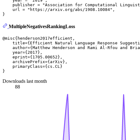
    year = "2019",

    publisher = "Association for Computational Linguist
    url = "https://arxiv.org/abs/1908.10084",

MultipleNegativesRankingLoss
@misc{henderson2017efficient,

    title={Efficient Natural Language Response Suggesti
    author={Matthew Henderson and Rami Al-Rfou and Bria
    year={2017},

    eprint={1705.00652},

    archivePrefix={arXiv},

    primaryClass={cs.CL}

Downloads last month
88