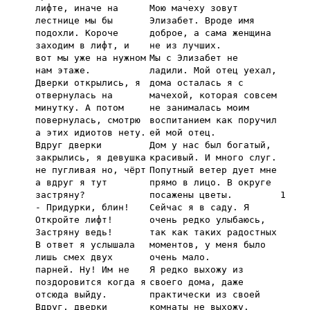
лифте, иначе на
Мою мачеху зовут
лестнице мы бы
Элизабет. Вроде имя
подохли. Короче
доброе, а сама женщина
заходим в лифт, и
не из лучших.
вот мы уже на нужном
Мы с Элизабет не
нам этаже.
ладили. Мой отец уехал,
Дверки открылись, я
дома осталась я с
отвернулась на
мачехой, которая совсем
минутку. А потом
не занималась моим
повернулась, смотрю
воспитанием как поручил
а этих идиотов нету.
ей мой отец.
Вдруг дверки
Дом у нас был богатый,
закрылись, я девушка
красивый. И много слуг.
не пугливая но, чёрт
Попутный ветер дует мне
а вдруг я тут
прямо в лицо. В округе
застряну?
посажены цветы.
1
- Придурки, блин!
Сейчас я в саду. Я
Откройте лифт!
очень редко улыбаюсь,
Застряну ведь!
так как таких радостных
В ответ я услышала
моментов, у меня было
лишь смех двух
очень мало.
парней. Ну! Им не
Я редко выхожу из
поздоровится когда я
своего дома, даже
отсюда выйду.
практически из своей
Вдруг, дверки
комнаты не выхожу.