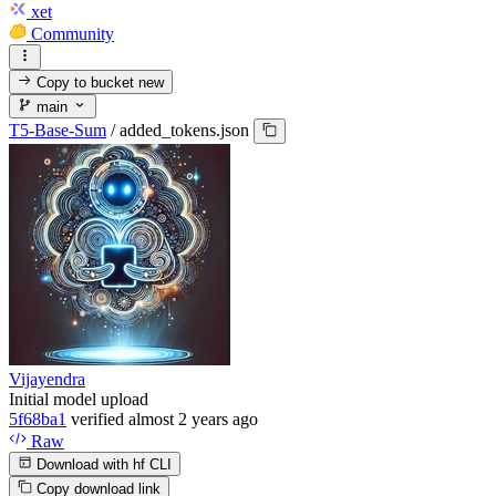
xet
Community
Copy to bucket
new
main
T5-Base-Sum
/
added_tokens.json
Vijayendra
Initial model upload
5f68ba1
verified
almost 2 years ago
Raw
Download with hf CLI
Copy download link