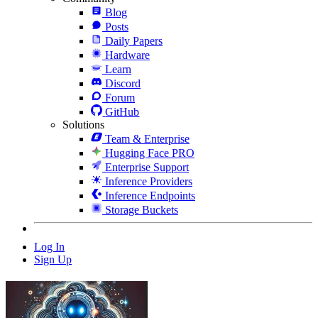
Blog
Posts
Daily Papers
Hardware
Learn
Discord
Forum
GitHub
Solutions
Team & Enterprise
Hugging Face PRO
Enterprise Support
Inference Providers
Inference Endpoints
Storage Buckets
Log In
Sign Up