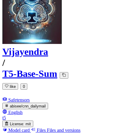
Vijayendra
/
T5-Base-Sum
like
0
Safetensors
abisee/cnn_dailymail
English
t5
License:
mit
Model card
Files
Files and versions