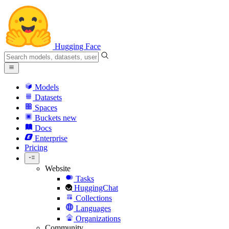
Hugging Face
Models
Datasets
Spaces
Buckets
new
Docs
Enterprise
Pricing
Website
Tasks
HuggingChat
Collections
Languages
Organizations
Community