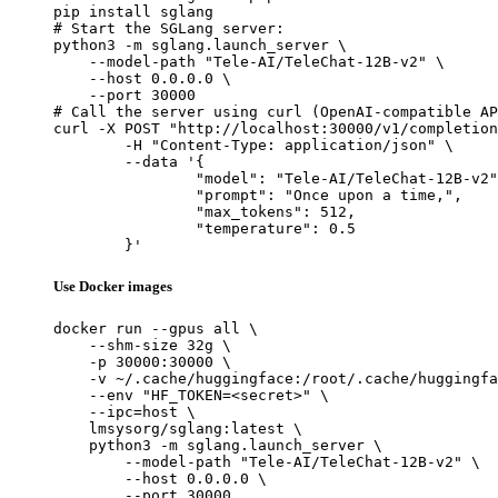
pip install sglang

# Start the SGLang server:

python3 -m sglang.launch_server \

    --model-path "Tele-AI/TeleChat-12B-v2" \

    --host 0.0.0.0 \

    --port 30000

# Call the server using curl (OpenAI-compatible AP
curl -X POST "http://localhost:30000/v1/completion
	-H "Content-Type: application/json" \

	--data '{

		"model": "Tele-AI/TeleChat-12B-v2",

		"prompt": "Once upon a time,",

		"max_tokens": 512,

		"temperature": 0.5

	}'
Use Docker images
docker run --gpus all \

    --shm-size 32g \

    -p 30000:30000 \

    -v ~/.cache/huggingface:/root/.cache/huggingfa
    --env "HF_TOKEN=<secret>" \

    --ipc=host \

    lmsysorg/sglang:latest \

    python3 -m sglang.launch_server \

        --model-path "Tele-AI/TeleChat-12B-v2" \

        --host 0.0.0.0 \

        --port 30000
