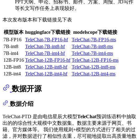
PPT大纲、申论、招标书、邮件、方案、周报、JD写作
等长文写作任务上表现较好。
本次发布版本和下载链接见下表
模型版本
huggingface下载链接
modelscope下载链接
7B-FP16
TeleChat-7B-FP16-hf
TeleChat-7B-FP16-ms
7B-int8
TeleChat-7B-int8-hf
TeleChat-7B-int8-ms
7B-int4
TeleChat-7B-int4-hf
TeleChat-7B-int4-ms
12B-FP16
TeleChat-12B-FP16-hf
TeleChat-12B-FP16-ms
12B-int8
TeleChat-12B-int8-hf
TeleChat-12B-int8-ms
12B-int4
TeleChat-12B-int4-hf
TeleChat-12B-int4-ms
数据开源
数据介绍
TeleChat-PTD 是由电信星辰大模型
TeleChat
预训练语料中抽取
出的的综合性大规模中文数据集。数据主要来源于网页、书
籍、官方媒体等。 我们使用规则+模型的方式进行了相关的过
滤，并对数据进行了相似性去重，尽可能地提取出高质量地数