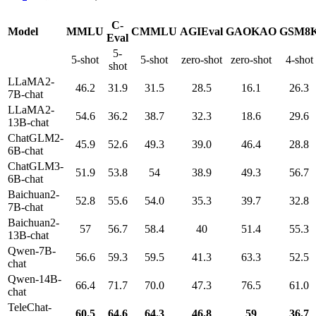
C-
Model
MMLU
CMMLU
AGIEval
GAOKAO
GSM8
Eval
5-
5-shot
5-shot
zero-shot
zero-shot
4-shot
shot
LLaMA2-
46.2
31.9
31.5
28.5
16.1
26.3
7B-chat
LLaMA2-
54.6
36.2
38.7
32.3
18.6
29.6
13B-chat
ChatGLM2-
45.9
52.6
49.3
39.0
46.4
28.8
6B-chat
ChatGLM3-
51.9
53.8
54
38.9
49.3
56.7
6B-chat
Baichuan2-
52.8
55.6
54.0
35.3
39.7
32.8
7B-chat
Baichuan2-
57
56.7
58.4
40
51.4
55.3
13B-chat
Qwen-7B-
56.6
59.3
59.5
41.3
63.3
52.5
chat
Qwen-14B-
66.4
71.7
70.0
47.3
76.5
61.0
chat
TeleChat-
60.5
64.6
64.3
46.8
59
36.7