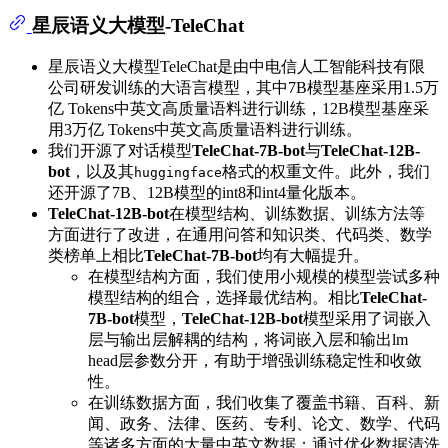
星辰语义大模型-TeleChat
星辰语义大模型TeleChat是由中电信人工智能科技有限
公司研发训练的大语言模型，其中7B模型基座采用1.5万
亿 Tokens中英文高质量语料进行训练，12B模型基座采
用3万亿 Tokens中英文高质量语料进行训练。
我们开源了对话模型
TeleChat-7B-bot
与
TeleChat-12B-
bot
，以及其
格式的权重文件。此外，我们
huggingface
还开源了7B、12B模型的int8和int4量化版本。
TeleChat-12B-bot
在模型结构、训练数据、训练方法等
方面进行了改进，在通用问答和知识类、代码类、数学
类榜单上相比
TeleChat-7B-bot
均有大幅提升。
在模型结构方面，我们使用小规模的模型尝试多种
模型结构的组合，选择最优结构。相比
TeleChat-
7B-bot
模型，
TeleChat-12B-bot
模型采用了词嵌入
层与输出层解耦的结构，将词嵌入层和输出lm
head层参数分开，有助于增强训练稳定性和收敛
性。
在训练数据方面，我们收集了覆盖书籍、百科、新
闻、政务、法律、医药、专利、论文、数学、代码
等诸多方面的大量中英文数据；通过优化数据清洗