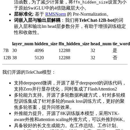
活函数 , 为了减少计算量，将
设置为小
ffn_hidden_size
于原始SwiGLU中的4倍隐藏层大小。
层标准化
: 基于
RMSNorm
的 Pre-Normalization。
词嵌入层与输出层解耦
：我们将
TeleChat-12B-bot
的词
嵌入层和输出lm head层参数分开，有助于增强训练稳定
性和收敛性。
layer_num
hidden_size
ffn_hidden_size
head_num
tie_wor
7B
30
4096
12288
32
是
12B
38
5120
12288
32
否
我们开源的TeleChat模型：
支持deepspeed微调，开源了基于deepspeed的训练代码，
支持Zero并行显存优化，同时集成了FlashAttention2
多轮能力支持。开源了多轮数据构建方式，针对多轮模
型训练集成了针对多轮的mask loss训练方式，更好的聚
焦多轮答案，提升问答效果。
外推能力提升。开源了8K训练版本模型，采用NTK-
aware外推和attention scaling外推方式，可以外推到96K。
具备较好的长文生成能力。在工作总结、工作计划、