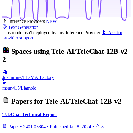
Inference Providers
NEW
Text Generation
This model isn't deployed by any Inference Provider.
🙋
Ask for
provider support
Spaces using
Tele-AI/TeleChat-12B-v2
2
🚀
Justinrune/LLaMA-Factory
🚀
msun415/Llamole
Papers for
Tele-AI/TeleChat-12B-v2
TeleChat Technical Report
Paper
•
2401.03804
•
Published
Jan 8, 2024
•
8