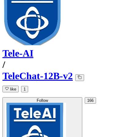
Tele-AI
/
TeleChat-12B-v2
like
1
Follow
166