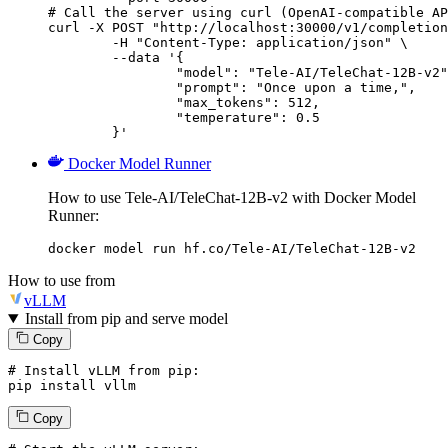
# Call the server using curl (OpenAI-compatible AP
curl -X POST "http://localhost:30000/v1/completion
	-H "Content-Type: application/json" \

	--data '{

		"model": "Tele-AI/TeleChat-12B-v2",

		"prompt": "Once upon a time,",

		"max_tokens": 512,

		"temperature": 0.5

	}'
Docker Model Runner
How to use Tele-AI/TeleChat-12B-v2 with Docker Model
Runner:
docker model run hf.co/Tele-AI/TeleChat-12B-v2
How to use from
vLLM
Install from pip and serve model
Copy
# Install vLLM from pip:
pip install vllm
Copy