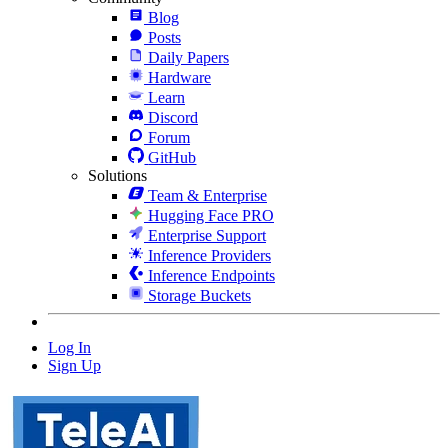
Blog
Posts
Daily Papers
Hardware
Learn
Discord
Forum
GitHub
Solutions
Team & Enterprise
Hugging Face PRO
Enterprise Support
Inference Providers
Inference Endpoints
Storage Buckets
Log In
Sign Up