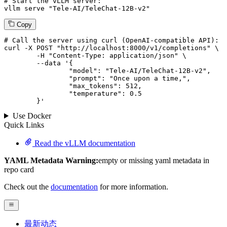
# Start the vLLM server:
vllm
 serve 
"Tele-AI/TeleChat-12B-v2"
Copy
# 
Call
 the 
server
using
 curl (OpenAI-compatible API):

curl -X POST "http://localhost:8000/v1/completions" \

	-H "Content-Type: application/json" \

--data '{
		"model": "Tele-AI/TeleChat-12B-v2",

		"prompt": "Once upon a time,",

		"max_tokens": 
512
,

		"temperature": 
0.5
	}
'
Use Docker
Quick Links
Read the vLLM documentation
YAML Metadata Warning:
empty or missing yaml metadata in
repo card
Check out the
documentation
for more information.
最新动态