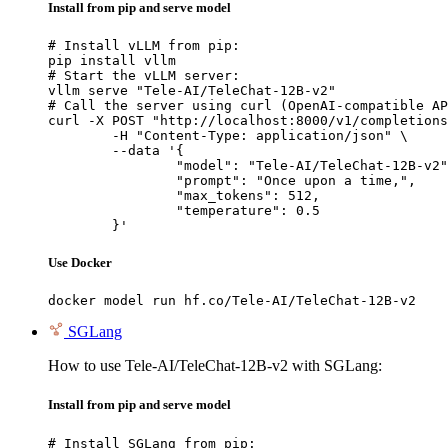
Install from pip and serve model
# Install vLLM from pip:

pip install vllm

# Start the vLLM server:

vllm serve "Tele-AI/TeleChat-12B-v2"

# Call the server using curl (OpenAI-compatible AP
curl -X POST "http://localhost:8000/v1/completions
	-H "Content-Type: application/json" \

	--data '{

		"model": "Tele-AI/TeleChat-12B-v2",

		"prompt": "Once upon a time,",

		"max_tokens": 512,

		"temperature": 0.5

	}'
Use Docker
docker model run hf.co/Tele-AI/TeleChat-12B-v2
SGLang
How to use Tele-AI/TeleChat-12B-v2 with SGLang:
Install from pip and serve model
# Install SGLang from pip:
