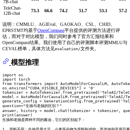
7B-chat
TeleChat-
73.3
66.6
74.2
51.7
53.1
57.2
12B-chat
说明：CMMLU、AGIEval、GAOKAO、CSL、CHID、
EPRSTMT均基于
OpenCompass
平台提供的评测方法进行评
估，而对于对比模型，我们同时参考了官方汇报结果和
OpenCompass结果。我们使用了自己的评测脚本评测MMLU与
CEVAL榜单，具体方法见
文件夹。
evaluation/
模型推理
import
import
from
 transformers 
import
 AutoModelForCausalLM, AutoToke
os.environ[
"CUDA_VISIBLE_DEVICES"
] = 
'0'
tokenizer = AutoTokenizer.from_pretrained(
'TeleAI/TeleC
model = AutoModelForCausalLM.from_pretrained(
'TeleAI/Te
generate_config = GenerationConfig.from_pretrained(
'Tel
question=
"生抽与老抽的区别？"
answer, history = model.chat(tokenizer = tokenizer, que
print
(answer)

生抽和老抽是两种不同的酱油，它们的区别如下：

1.
 原料不同：生抽是用大豆、小麦等谷物为原料制成的；而老抽则是用豆酱