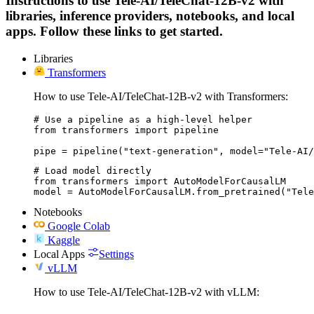
Instructions to use Tele-AI/TeleChat-12B-v2 with
libraries, inference providers, notebooks, and local
apps. Follow these links to get started.
Libraries
Transformers
How to use Tele-AI/TeleChat-12B-v2 with Transformers:
# Use a pipeline as a high-level helper

from transformers import pipeline

pipe = pipeline("text-generation", model="Tele-AI/
# Load model directly

from transformers import AutoModelForCausalLM

model = AutoModelForCausalLM.from_pretrained("Tele
Notebooks
Google Colab
Kaggle
Local Apps
Settings
vLLM
How to use Tele-AI/TeleChat-12B-v2 with vLLM: