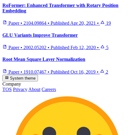
RoFormer: Enhanced Transformer with Rotary Position
Embedding
Paper
•
2104.09864
•
Published
Apr 20, 2021
•
19
GLU Variants Improve Transformer
Paper
•
2002.05202
•
Published
Feb 12, 2020
•
5
Root Mean Square Layer Normalization
Paper
•
1910.07467
•
Published
Oct 16, 2019
•
2
System theme
Company
TOS
Privacy
About
Careers