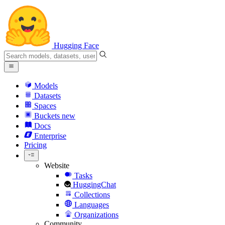
Hugging Face
Models
Datasets
Spaces
Buckets
new
Docs
Enterprise
Pricing
Website
Tasks
HuggingChat
Collections
Languages
Organizations
Community