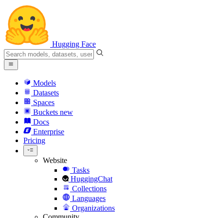
Hugging Face
Models
Datasets
Spaces
Buckets
new
Docs
Enterprise
Pricing
Website
Tasks
HuggingChat
Collections
Languages
Organizations
Community