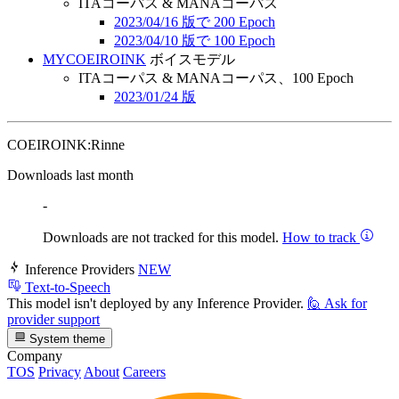
ITAコーパス & MANAコーパス
2023/04/16 版で 200 Epoch
2023/04/10 版で 100 Epoch
MYCOEIROINK
ボイスモデル
ITAコーパス & MANAコーパス、100 Epoch
2023/01/24 版
COEIROINK:Rinne
Downloads last month
-
Downloads are not tracked for this model.
How to track
Inference Providers
NEW
Text-to-Speech
This model isn't deployed by any Inference Provider.
🙋
Ask for
provider support
System theme
Company
TOS
Privacy
About
Careers