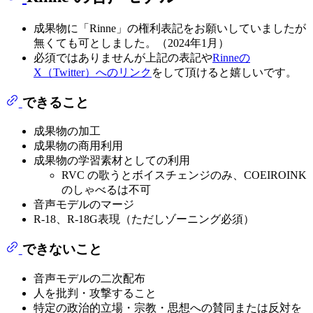
成果物に「Rinne」の権利表記をお願いしていましたが
無くても可としました。（2024年1月）
必須ではありませんが上記の表記や
Rinneの
X（Twitter）へのリンク
をして頂けると嬉しいです。
できること
成果物の加工
成果物の商用利用
成果物の学習素材としての利用
RVC の歌うとボイスチェンジのみ、COEIROINK
のしゃべるは不可
音声モデルのマージ
R-18、R-18G表現（ただしゾーニング必須）
できないこと
音声モデルの二次配布
人を批判・攻撃すること
特定の政治的立場・宗教・思想への賛同または反対を