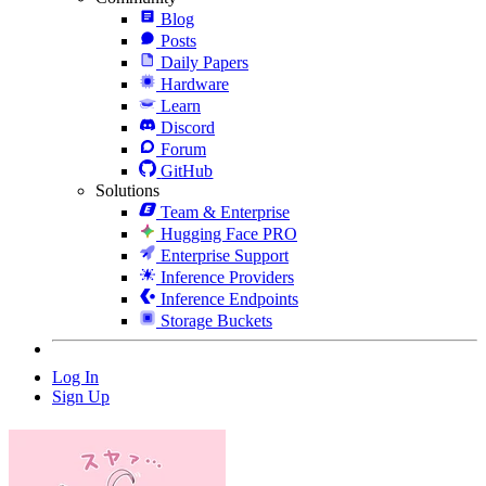
Blog
Posts
Daily Papers
Hardware
Learn
Discord
Forum
GitHub
Solutions
Team & Enterprise
Hugging Face PRO
Enterprise Support
Inference Providers
Inference Endpoints
Storage Buckets
Log In
Sign Up