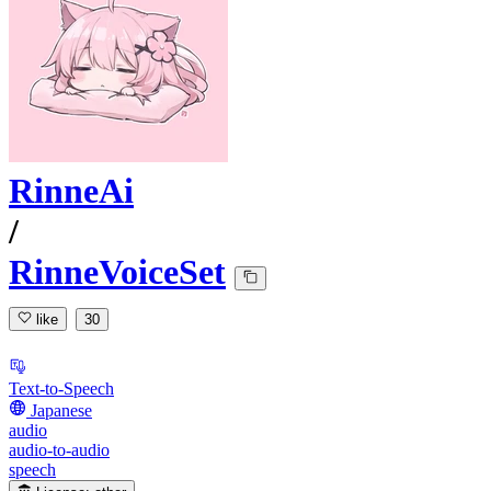
RinneAi
/
RinneVoiceSet
like
30
Text-to-Speech
Japanese
audio
audio-to-audio
speech