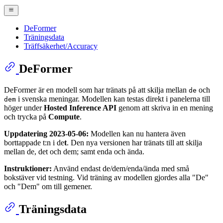
DeFormer
Träningsdata
Träffsäkerhet/Accuracy
DeFormer
DeFormer är en modell som har tränats på att skilja mellan
och
de
i svenska meningar. Modellen kan testas direkt i panelerna till
dem
höger under
Hosted Inference API
genom att skriva in en mening
och trycka på
Compute
.
Uppdatering 2023-05-06:
Modellen kan nu hantera även
borttappade t:n i de
t
. Den nya versionen har tränats till att skilja
mellan de, det och dem; samt enda och ända.
Instruktioner:
Använd endast de/dem/enda/ända med små
bokstäver vid testning. Vid träning av modellen gjordes alla "De"
och "Dem" om till gemener.
Träningsdata