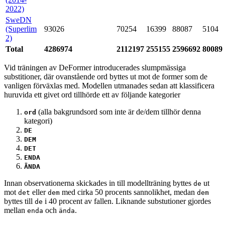
2022)
SweDN
(Superlim
93026
70254
16399
88087
5104
2)
Total
4286974
2112197
255155
2596692
80089
Vid träningen av DeFormer introducerades slumpmässiga
substitioner, där ovanstående ord byttes ut mot de former som de
vanligen förväxlas med. Modellen utmanades sedan att klassificera
huruvida ett givet ord tillhörde ett av följande kategorier
(alla bakgrundsord som inte är de/dem tillhör denna
ord
kategori)
DE
DEM
DET
ENDA
ÄNDA
Innan observationerna skickades in till modellträning byttes
ut
de
mot
eller
med cirka 50 procents sannolikhet, medan
det
dem
dem
byttes till
i 40 procent av fallen. Liknande substutioner gjordes
de
mellan
och
.
enda
ända