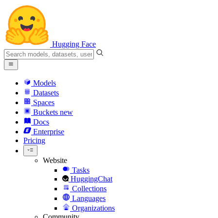
Hugging Face
Models
Datasets
Spaces
Buckets
new
Docs
Enterprise
Pricing
Website
Tasks
HuggingChat
Collections
Languages
Organizations
Community