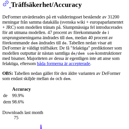
Träffsäkerhet/Accuracy
DeFormer utvärderades på ett valideringsset bestående av 31200
meningar från samma datakälla (svenska wiki + europaparlamentet
+ JRC) som modellen tränats på. Slumpmässiga fel introducerades
för att utmana modellen. 47 procent av förekommande
i
de
ursprungsmeningarna ändrades till
, medan 40 procent av
dem
förekommande
ändrades till
. Tabellen nedan visar att
dem
de
DeFormer är väldigt träffsäker. De få "felaktiga" prediktioner som
modellen outputtar är nästan samtliga
-konstruktioner
de/dem som
med bisatser. Majoriteten av dessa är egentligen inte att anse som
felaktiga, eftersom
båda formerna är accepterade
.
OBS:
Tabellen nedan gäller för den äldre varianten av DeFormer
som endast skiljde mellan
och
.
de
dem
Accuracy
de
99.9%
dem
98.6%
Downloads last month
75