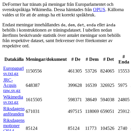
DeFormer har tränats på meningar från Europarlamentet och
svenskspråkiga Wikimedia. Dessa hämtades från
OPUS
. Källorna
valdes ut för att de antogs ha ett korrekt språkbruk.
Endast meningar innehållandes
,
,
,
eller
de
dem
det
enda
ända
behölls i konstruktionen av träningsdataset. I tabellen nedan
återfinns beskrivande statistik över antalet meningar som behölls
från respektive dataset, samt frekvenser över förekomster av
respektive ord.
#
Datakälla
Meningar/dokument
# De
# Dem
# Det
Enda
Europaparl
1150556
461305
53726
824065
15553
sv.txt.gz
JRC-
Acquis
648387
399628
16539
326925
5975
raw.sv.gz
Wikimedia
1615505
598371
38649
594038
24805
sv.txt.gz
Riksdagens
671031
497515
118069
659051
25912
anföranden
Riksdagens
motioner
85124
85124
11773
104526
2740
(2014-