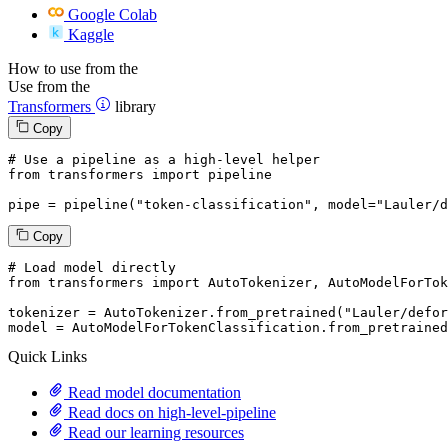
Google Colab
Kaggle
How to use from the
Use from the
Transformers
library
Copy
# Use a pipeline as a high-level helper
from
 transformers 
import
 pipeline

pipe = pipeline(
"token-classification"
, model=
"Lauler/d
Copy
# Load model directly
from
 transformers 
import
 AutoTokenizer, AutoModelForTok
tokenizer = AutoTokenizer.from_pretrained(
"Lauler/defor
model = AutoModelForTokenClassification.from_pretrained
Quick Links
Read model documentation
Read docs on high-level-pipeline
Read our learning resources