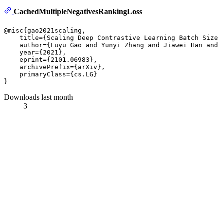
CachedMultipleNegativesRankingLoss
@misc{gao2021scaling,

    title={Scaling Deep Contrastive Learning Batch Size
    author={Luyu Gao and Yunyi Zhang and Jiawei Han and
    year={2021},

    eprint={2101.06983},

    archivePrefix={arXiv},

    primaryClass={cs.LG}

Downloads last month
3