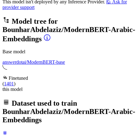
This model isn't deployed by any Inference Provider.
🙋
Ask for
provider support
Model tree for
BounharAbdelaziz/ModernBERT-Arabic-
Embeddings
Base model
answerdotai/ModernBERT-base
Finetuned
(
1401
)
this model
Dataset used to train
BounharAbdelaziz/ModernBERT-Arabic-
Embeddings