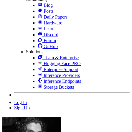
Blog
Posts
Daily Papers
Hardware
Learn
Discord
Forum
GitHub
Solutions
Team & Enterprise
Hugging Face PRO
Enterprise Support
Inference Providers
Inference Endpoints
Storage Buckets
Log In
Sign Up