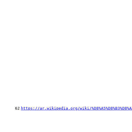
62
https://ar.wikipedia.org/wiki/%D8%A5%D8%B3%D8%A