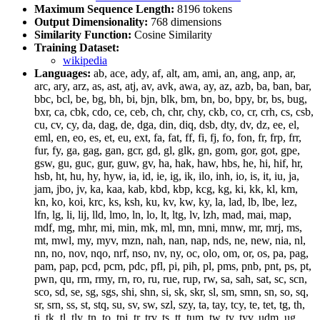
Maximum Sequence Length:
8196 tokens
Output Dimensionality:
768 dimensions
Similarity Function:
Cosine Similarity
Training Dataset:
wikipedia
Languages:
ab, ace, ady, af, alt, am, ami, an, ang, anp, ar,
arc, ary, arz, as, ast, atj, av, avk, awa, ay, az, azb, ba, ban, bar,
bbc, bcl, be, bg, bh, bi, bjn, blk, bm, bn, bo, bpy, br, bs, bug,
bxr, ca, cbk, cdo, ce, ceb, ch, chr, chy, ckb, co, cr, crh, cs, csb,
cu, cv, cy, da, dag, de, dga, din, diq, dsb, dty, dv, dz, ee, el,
eml, en, eo, es, et, eu, ext, fa, fat, ff, fi, fj, fo, fon, fr, frp, frr,
fur, fy, ga, gag, gan, gcr, gd, gl, glk, gn, gom, gor, got, gpe,
gsw, gu, guc, gur, guw, gv, ha, hak, haw, hbs, he, hi, hif, hr,
hsb, ht, hu, hy, hyw, ia, id, ie, ig, ik, ilo, inh, io, is, it, iu, ja,
jam, jbo, jv, ka, kaa, kab, kbd, kbp, kcg, kg, ki, kk, kl, km,
kn, ko, koi, krc, ks, ksh, ku, kv, kw, ky, la, lad, lb, lbe, lez,
lfn, lg, li, lij, lld, lmo, ln, lo, lt, ltg, lv, lzh, mad, mai, map,
mdf, mg, mhr, mi, min, mk, ml, mn, mni, mnw, mr, mrj, ms,
mt, mwl, my, myv, mzn, nah, nan, nap, nds, ne, new, nia, nl,
nn, no, nov, nqo, nrf, nso, nv, ny, oc, olo, om, or, os, pa, pag,
pam, pap, pcd, pcm, pdc, pfl, pi, pih, pl, pms, pnb, pnt, ps, pt,
pwn, qu, rm, rmy, rn, ro, ru, rue, rup, rw, sa, sah, sat, sc, scn,
sco, sd, se, sg, sgs, shi, shn, si, sk, skr, sl, sm, smn, sn, so, sq,
sr, srn, ss, st, stq, su, sv, sw, szl, szy, ta, tay, tcy, te, tet, tg, th,
ti, tk, tl, tly, tn, to, tpi, tr, trv, ts, tt, tum, tw, ty, tyv, udm, ug,