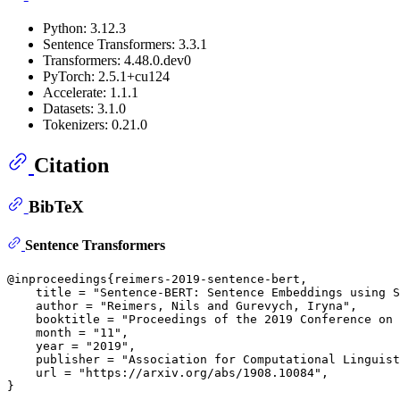
Python: 3.12.3
Sentence Transformers: 3.3.1
Transformers: 4.48.0.dev0
PyTorch: 2.5.1+cu124
Accelerate: 1.1.1
Datasets: 3.1.0
Tokenizers: 0.21.0
Citation
BibTeX
Sentence Transformers
@inproceedings{reimers-2019-sentence-bert,

    title = "Sentence-BERT: Sentence Embeddings using S
    author = "Reimers, Nils and Gurevych, Iryna",

    booktitle = "Proceedings of the 2019 Conference on 
    month = "11",

    year = "2019",

    publisher = "Association for Computational Linguist
    url = "https://arxiv.org/abs/1908.10084",
