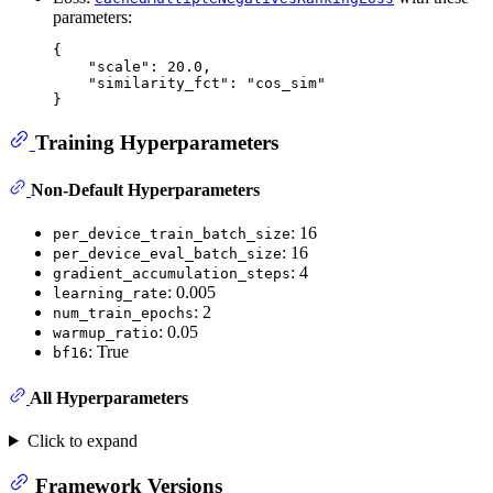
parameters:
{
"scale"
:
20.0
,
"similarity_fct"
:
"cos_sim"
}
Training Hyperparameters
Non-Default Hyperparameters
: 16
per_device_train_batch_size
: 16
per_device_eval_batch_size
: 4
gradient_accumulation_steps
: 0.005
learning_rate
: 2
num_train_epochs
: 0.05
warmup_ratio
: True
bf16
All Hyperparameters
Click to expand
Framework Versions