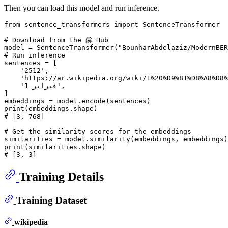
Then you can load this model and run inference.
from
 sentence_transformers 
import
 SentenceTransformer

# Download from the 🤗 Hub
model = SentenceTransformer(
"BounharAbdelaziz/ModernBER
# Run inference
sentences = [

'2512'
,

'https://ar.wikipedia.org/wiki/1%20%D9%81%D8%A8%D8%
'1 فبراير'
,

]

print
# [3, 768]
# Get the similarity scores for the embeddings
print
# [3, 3]
Training Details
Training Dataset
wikipedia