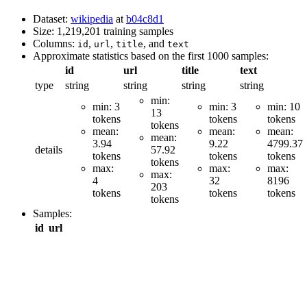
Dataset:
wikipedia
at
b04c8d1
Size: 1,219,201 training samples
Columns:
,
,
, and
id
url
title
text
Approximate statistics based on the first 1000 samples:
id
url
title
text
type
string
string
string
string
min:
min: 3
min: 3
min: 10
13
tokens
tokens
tokens
tokens
mean:
mean:
mean:
mean:
3.94
9.22
4799.37
details
57.92
tokens
tokens
tokens
tokens
max:
max:
max:
max:
4
32
8196
203
tokens
tokens
tokens
tokens
Samples:
id
url