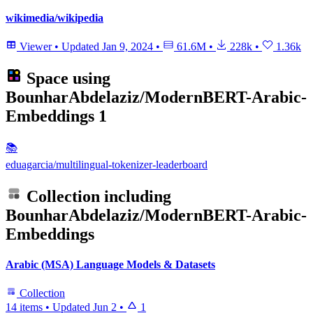
wikimedia/wikipedia
Viewer
•
Updated
Jan 9, 2024
•
61.6M
•
228k
•
1.36k
Space using
BounharAbdelaziz/ModernBERT-Arabic-
Embeddings
1
📚
eduagarcia/multilingual-tokenizer-leaderboard
Collection including
BounharAbdelaziz/ModernBERT-Arabic-
Embeddings
Arabic (MSA) Language Models & Datasets
Collection
14 items
•
Updated
Jun 2
•
1