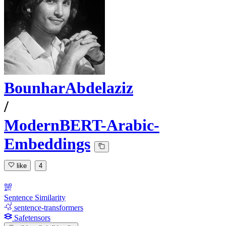
BounharAbdelaziz
/
ModernBERT-Arabic-
Embeddings
like
4
Sentence Similarity
sentence-transformers
Safetensors