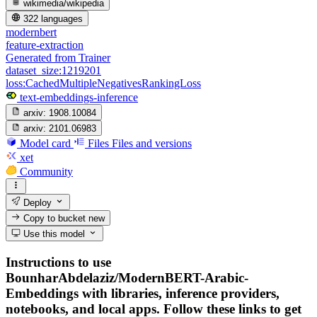
wikimedia/wikipedia
322 languages
modernbert
feature-extraction
Generated from Trainer
dataset_size:1219201
loss:CachedMultipleNegativesRankingLoss
text-embeddings-inference
arxiv:
1908.10084
arxiv:
2101.06983
Model card
Files
Files and versions
xet
Community
Deploy
Copy to bucket
new
Use this model
Instructions to use
BounharAbdelaziz/ModernBERT-Arabic-
Embeddings with libraries, inference providers,
notebooks, and local apps. Follow these links to get