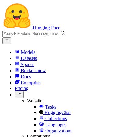
Hugging Face
Models
Datasets
Spaces
Buckets
new
Docs
Enterprise
Pricing
Website
Tasks
HuggingChat
Collections
Languages
Organizations
Community